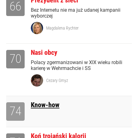
Prezydent z sieci
66
Bez Internetu nie ma już udanej kampanii
wyborczej
Magdalena Rychter
Nasi obcy
70
Polacy zgermanizowani w XIX wieku robili
karierę w Wehrmachcie i SS
Cezary Gmyz
Know-how
74
Koń trojański kalorii