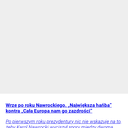
Wrze po roku Nawrockiego. „Największa hańba”
kontra „Cała Europa nam go zazdrości”
Po pierwszym roku prezydentury nic nie wskazuje na to,
żeby Karol Nawrocki wyciszył spory między dwoma