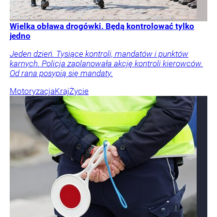
Wielka obława drogówki. Będą kontrolować tylko
jedno
Jeden dzień. Tysiące kontroli, mandatów i punktów
karnych. Policja zaplanowała akcję kontroli kierowców.
Od rana posypią się mandaty.
Motoryzacja
Kraj
Życie