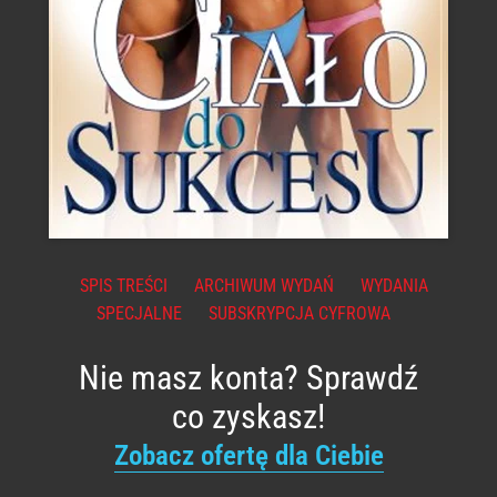
SPIS TREŚCI
ARCHIWUM WYDAŃ
WYDANIA
SPECJALNE
SUBSKRYPCJA CYFROWA
Nie masz konta? Sprawdź
co zyskasz!
Zobacz ofertę dla Ciebie