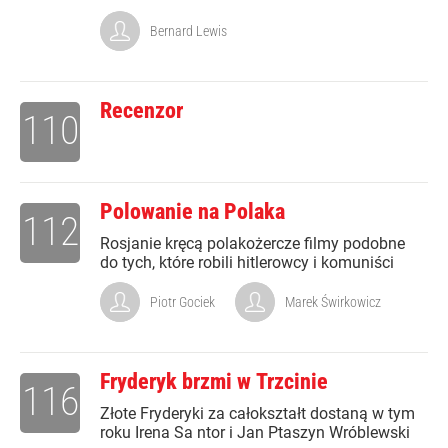
Bernard Lewis
Recenzor
110
Polowanie na Polaka
112
Rosjanie kręcą polakożercze filmy podobne
do tych, które robili hitlerowcy i komuniści
Piotr Gociek
Marek Świrkowicz
Fryderyk brzmi w Trzcinie
116
Złote Fryderyki za całokształt dostaną w tym
roku Irena Sa ntor i Jan Ptaszyn Wróblewski