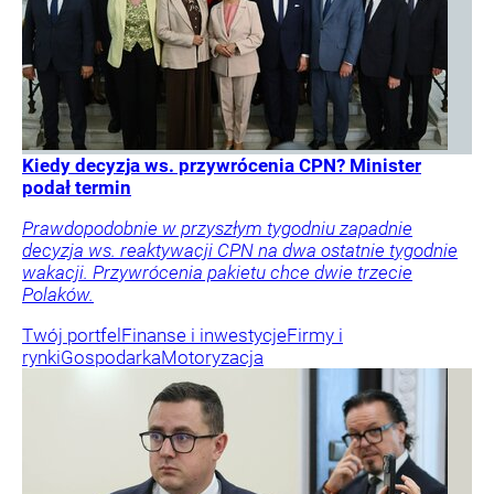
Kiedy decyzja ws. przywrócenia CPN? Minister
podał termin
Prawdopodobnie w przyszłym tygodniu zapadnie
decyzja ws. reaktywacji CPN na dwa ostatnie tygodnie
wakacji. Przywrócenia pakietu chce dwie trzecie
Polaków.
Twój portfel
Finanse i inwestycje
Firmy i
rynki
Gospodarka
Motoryzacja