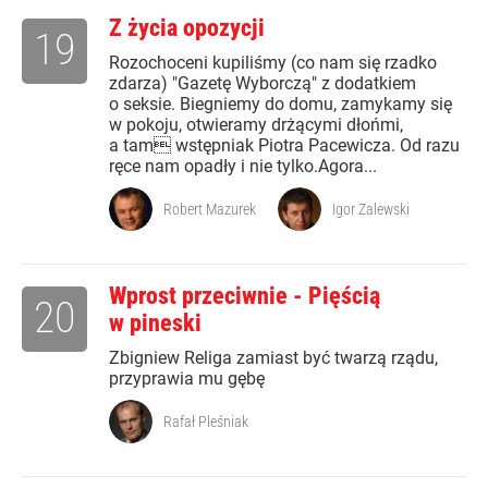
Z życia opozycji
19
Rozochoceni kupiliśmy (co nam się rzadko
zdarza) "Gazetę Wyborczą" z dodatkiem
o seksie. Biegniemy do domu, zamykamy się
w pokoju, otwieramy drżącymi dłońmi,
a tam wstępniak Piotra Pacewicza. Od razu
ręce nam opadły i nie tylko.Agora...
Robert Mazurek
Igor Zalewski
Wprost przeciwnie - Pięścią
20
w pineski
Zbigniew Religa zamiast być twarzą rządu,
przyprawia mu gębę
Rafał Pleśniak