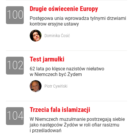
Drugie oświecenie Europy
100
Postępowa unia wprowadza tylnymi drzwiami
kontrow ersyjne ustawy
Dominika Ćosić
Test jarmułki
102
62 lata po klęsce nazistów niełatwo
w Niemczech być Żydem
Piotr Cywiński
Trzecia fala islamizacji
104
W Niemczech muzułmanie postrzegają siebie
jako następców Żydów w roli ofiar rasizmu
i prześladowań