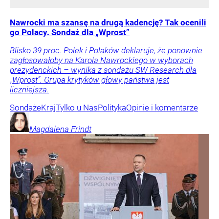
Nawrocki ma szansę na drugą kadencję? Tak ocenili
go Polacy. Sondaż dla „Wprost”
Blisko 39 proc. Polek i Polaków deklaruje, że ponownie
zagłosowałoby na Karola Nawrockiego w wyborach
prezydenckich – wynika z sondażu SW Research dla
„Wprost”. Grupa krytyków głowy państwa jest
liczniejsza.
Sondaże
Kraj
Tylko u Nas
Polityka
Opinie i komentarze
Magdalena
Frindt