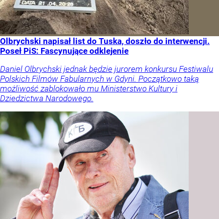
Olbrychski napisał list do Tuska, doszło do interwencji.
Poseł PiS: Fascynujące odklejenie
Daniel Olbrychski jednak będzie jurorem konkursu Festiwalu
Polskich Filmów Fabularnych w Gdyni. Początkowo taką
możliwość zablokowało mu Ministerstwo Kultury i
Dziedzictwa Narodowego.