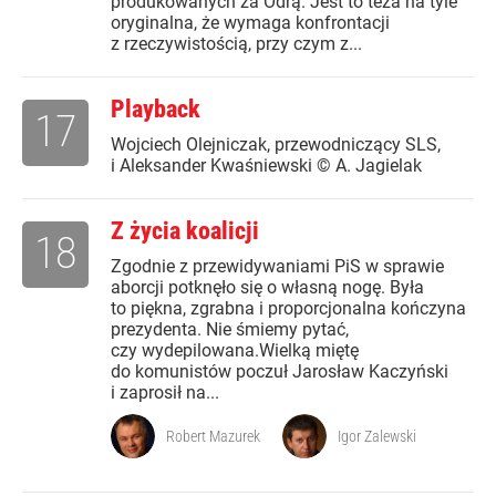
produkowanych za Odrą. Jest to teza na tyle
oryginalna, że wymaga konfrontacji
z rzeczywistością, przy czym z...
Playback
17
Wojciech Olejniczak, przewodniczący SLS,
i Aleksander Kwaśniewski © A. Jagielak
Z życia koalicji
18
Zgodnie z przewidywaniami PiS w sprawie
aborcji potknęło się o własną nogę. Była
to piękna, zgrabna i proporcjonalna kończyna
prezydenta. Nie śmiemy pytać,
czy wydepilowana.Wielką miętę
do komunistów poczuł Jarosław Kaczyński
i zaprosił na...
Robert Mazurek
Igor Zalewski