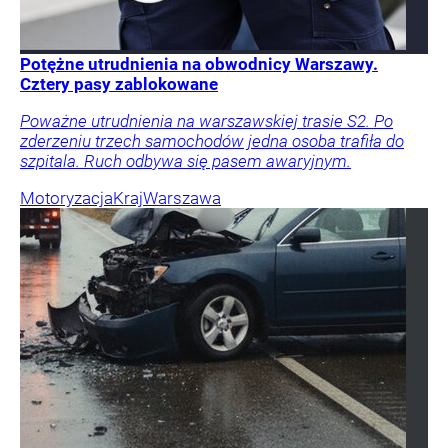
Potężne utrudnienia na obwodnicy Warszawy.
Cztery pasy zablokowane
Poważne utrudnienia na warszawskiej trasie S2. Po
zderzeniu trzech samochodów jedna osoba trafiła do
szpitala. Ruch odbywa się pasem awaryjnym.
Motoryzacja
Kraj
Warszawa