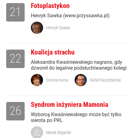
Fotoplastykon
21
Henryk Sawka (www.przyssawka.pl)
Henryk Sawka
Koalicja strachu
22
Aleksandra Kwaśniewskiego nagrano, gdy
dzwonił do legalnie podsłuchiwanego kolegi
Dorota Kania
Rafał Pasztelański
Syndrom inżyniera Mamonia
26
Wyborcą Kwaśniewskiego może być tylko
sierota po PRL
Marek Migalski