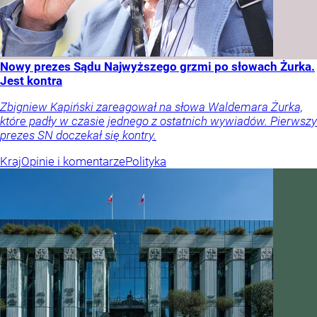
Nowy prezes Sądu Najwyższego grzmi po słowach Żurka.
Jest kontra
Zbigniew Kapiński zareagował na słowa Waldemara Żurka,
które padły w czasie jednego z ostatnich wywiadów. Pierwszy
prezes SN doczekał się kontry.
Kraj
Opinie i komentarze
Polityka