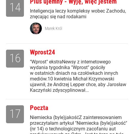
Plus ujemny - Wyję, więc jestem
14
Inteligencja leczy kompleksy wobec Zachodu,
znęcając się nad rodakami
Marek Król
Wprost24
16
"Wprost" ekstraNewsy z internetowego
wydania tygodnika "Wprost" gościły
w ostatnich dniach na czołówkach innych
mediów.10 kwietnia Michał Krzymowski
ujawnił, że Andrzej Lepper chce, aby Jarosław
Kaczyński zdyscyplinował...
Poczta
17
Niemiecka (byle)jakośćZ zainteresowaniem
przeczytałam artykuł "Niemiecka (byle)jakość"
(nr 14) o technologicznym zacofaniu aut