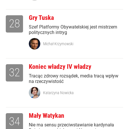
Gry Tuska
28
Szef Platformy Obywatelskiej jest mistrzem
politycznych intryg
Michał Krzymowski
Koniec władzy IV władzy
32
Tracąc zdrowy rozsądek, media tracą wpływ
na rzeczywistość
Katarzyna Nowicka
Mały Watykan
34
Nie ma sensu przeciwstawianie kardynała