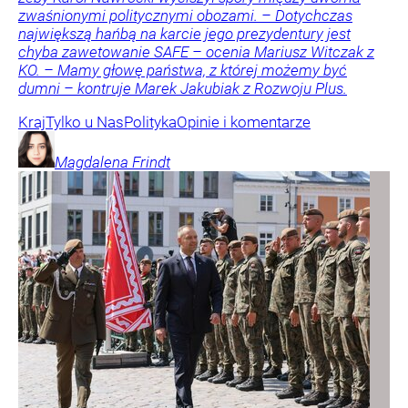
zwaśnionymi politycznymi obozami. – Dotychczas
największą hańbą na karcie jego prezydentury jest
chyba zawetowanie SAFE – ocenia Mariusz Witczak z
KO. – Mamy głowę państwa, z której możemy być
dumni – kontruje Marek Jakubiak z Rozwoju Plus.
Kraj
Tylko u Nas
Polityka
Opinie i komentarze
Magdalena
Frindt