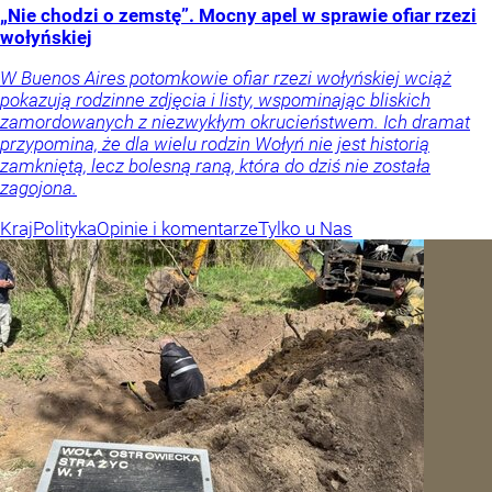
„Nie chodzi o zemstę”. Mocny apel w sprawie ofiar rzezi
wołyńskiej
W Buenos Aires potomkowie ofiar rzezi wołyńskiej wciąż
pokazują rodzinne zdjęcia i listy, wspominając bliskich
zamordowanych z niezwykłym okrucieństwem. Ich dramat
przypomina, że dla wielu rodzin Wołyń nie jest historią
zamkniętą, lecz bolesną raną, która do dziś nie została
zagojona.
Kraj
Polityka
Opinie i komentarze
Tylko u Nas