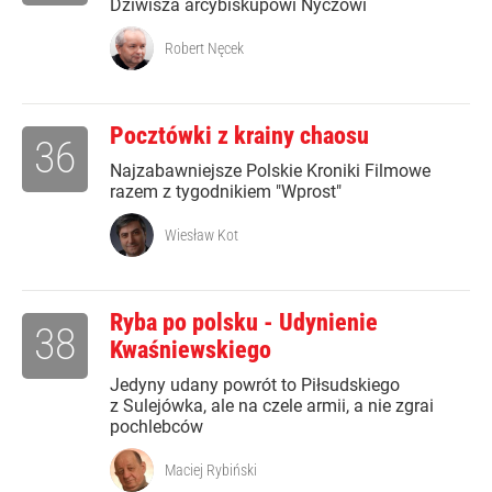
Dziwisza arcybiskupowi Nyczowi
Robert Nęcek
Pocztówki z krainy chaosu
36
Najzabawniejsze Polskie Kroniki Filmowe
razem z tygodnikiem "Wprost"
Wiesław Kot
Ryba po polsku - Udynienie
38
Kwaśniewskiego
Jedyny udany powrót to Piłsudskiego
z Sulejówka, ale na czele armii, a nie zgrai
pochlebców
Maciej Rybiński