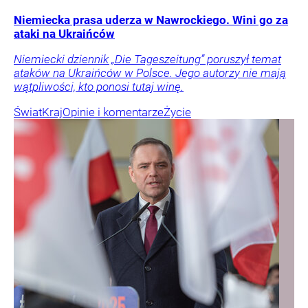
Niemiecka prasa uderza w Nawrockiego. Wini go za
ataki na Ukraińców
Niemiecki dziennik „Die Tageszeitung” poruszył temat
ataków na Ukraińców w Polsce. Jego autorzy nie mają
wątpliwości, kto ponosi tutaj winę.
Świat
Kraj
Opinie i komentarze
Życie