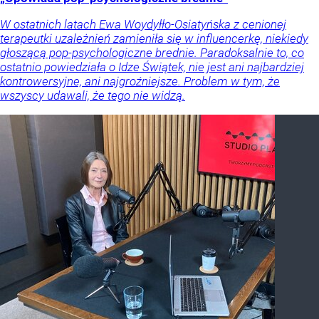
W ostatnich latach Ewa Woydyłło-Osiatyńska z cenionej
terapeutki uzależnień zamieniła się w influencerkę, niekiedy
głoszącą pop-psychologiczne brednie. Paradoksalnie to, co
ostatnio powiedziała o Idze Świątek, nie jest ani najbardziej
kontrowersyjne, ani najgroźniejsze. Problem w tym, że
wszyscy udawali, że tego nie widzą.