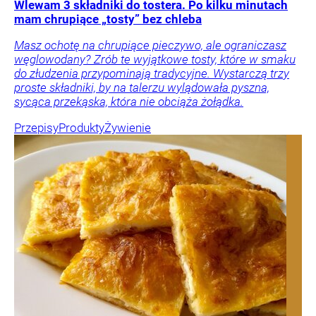
Wlewam 3 składniki do tostera. Po kilku minutach
mam chrupiące „tosty” bez chleba
Masz ochotę na chrupiące pieczywo, ale ograniczasz
węglowodany? Zrób te wyjątkowe tosty, które w smaku
do złudzenia przypominają tradycyjne. Wystarczą trzy
proste składniki, by na talerzu wylądowała pyszna,
sycąca przekąska, która nie obciąża żołądka.
Przepisy
Produkty
Żywienie