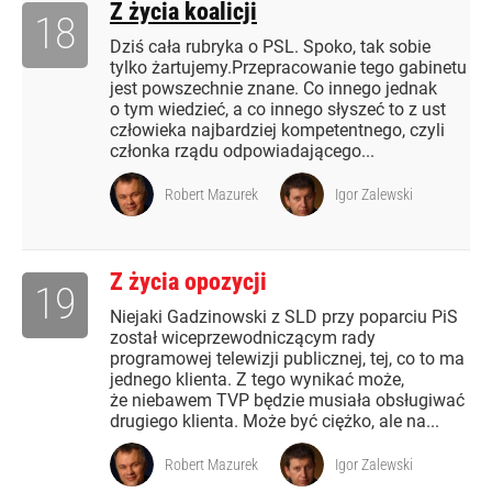
Z życia koalicji
18
Dziś cała rubryka o PSL. Spoko, tak sobie
tylko żartujemy.Przepracowanie tego gabinetu
jest powszechnie znane. Co innego jednak
o tym wiedzieć, a co innego słyszeć to z ust
człowieka najbardziej kompetentnego, czyli
członka rządu odpowiadającego...
Robert Mazurek
Igor Zalewski
Z życia opozycji
19
Niejaki Gadzinowski z SLD przy poparciu PiS
został wiceprzewodniczącym rady
programowej telewizji publicznej, tej, co to ma
jednego klienta. Z tego wynikać może,
że niebawem TVP będzie musiała obsługiwać
drugiego klienta. Może być ciężko, ale na...
Robert Mazurek
Igor Zalewski