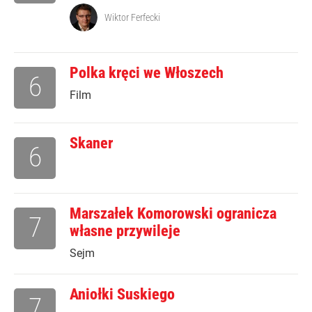
Wiktor Ferfecki
Polka kręci we Włoszech
6
Film
Skaner
6
Marszałek Komorowski ogranicza
7
własne przywileje
Sejm
Aniołki Suskiego
7