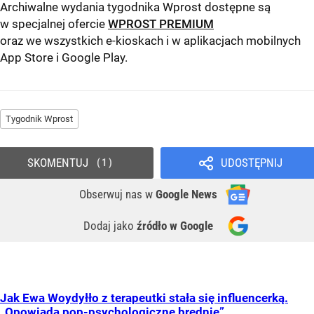
Archiwalne wydania tygodnika Wprost dostępne są
w specjalnej ofercie
WPROST PREMIUM
oraz we wszystkich e-kioskach i w aplikacjach mobilnych
App Store
i
Google Play
.
Tygodnik Wprost
SKOMENTUJ
UDOSTĘPNIJ
1
Obserwuj nas
w
Google News
Dodaj jako
źródło w Google
Jak Ewa Woydyłło z terapeutki stała się influencerką.
„Opowiada pop-psychologiczne brednie”