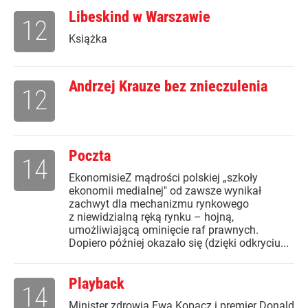
Libeskind w Warszawie
12
Książka
Andrzej Krauze bez znieczulenia
12
Poczta
14
EkonomisieZ mądrości polskiej „szkoły
ekonomii medialnej" od zawsze wynikał
zachwyt dla mechanizmu rynkowego
z niewidzialną ręką rynku – hojną,
umożliwiającą ominięcie raf prawnych.
Dopiero później okazało się (dzięki odkryciu...
Playback
14
Minister zdrowia Ewa Kopacz i premier Donald