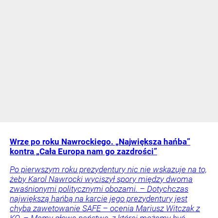
Wrze po roku Nawrockiego. „Największa hańba”
kontra „Cała Europa nam go zazdrości”
Po pierwszym roku prezydentury nic nie wskazuje na to,
żeby Karol Nawrocki wyciszył spory między dwoma
zwaśnionymi politycznymi obozami. – Dotychczas
największą hańbą na karcie jego prezydentury jest
chyba zawetowanie SAFE – ocenia Mariusz Witczak z