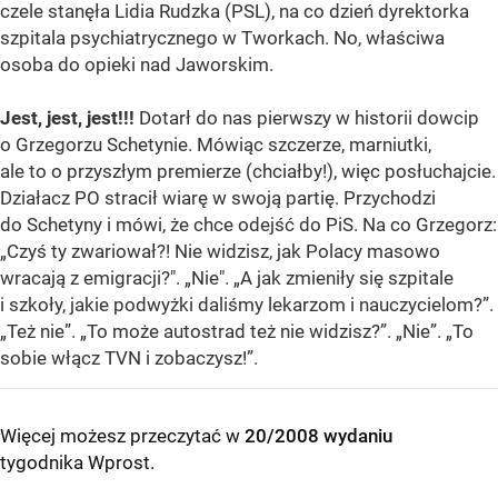
czele stanęła Lidia Rudzka (PSL), na co dzień dyrektorka
szpitala psychiatrycznego w Tworkach. No, właściwa
osoba do opieki nad Jaworskim.
Jest, jest, jest!!!
Dotarł do nas pierwszy w historii dowcip
o Grzegorzu Schetynie. Mówiąc szczerze, marniutki,
ale to o przyszłym premierze (chciałby!), więc posłuchajcie.
Działacz PO stracił wiarę w swoją partię. Przychodzi
do Schetyny i mówi, że chce odejść do PiS. Na co Grzegorz:
„Czyś ty zwariował?! Nie widzisz, jak Polacy masowo
wracają z emigracji?". „Nie". „A jak zmieniły się szpitale
i szkoły, jakie podwyżki daliśmy lekarzom i nauczycielom?”.
„Też nie”. „To może autostrad też nie widzisz?”. „Nie”. „To
sobie włącz TVN i zobaczysz!”.
Więcej możesz przeczytać w
20/2008 wydaniu
tygodnika Wprost
.