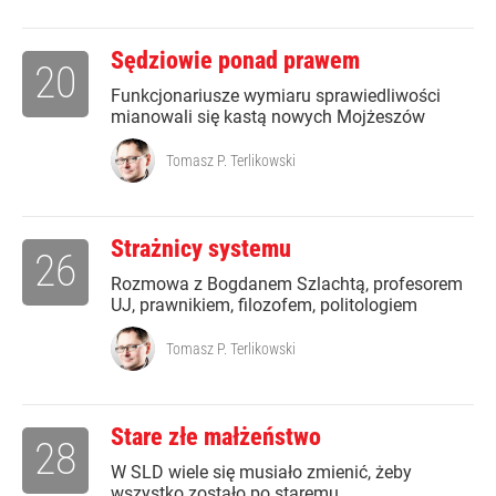
Sędziowie ponad prawem
20
Funkcjonariusze wymiaru sprawiedliwości
mianowali się kastą nowych Mojżeszów
Tomasz P. Terlikowski
Strażnicy systemu
26
Rozmowa z Bogdanem Szlachtą, profesorem
UJ, prawnikiem, filozofem, politologiem
Tomasz P. Terlikowski
Stare złe małżeństwo
28
W SLD wiele się musiało zmienić, żeby
wszystko zostało po staremu