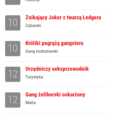
Znikający Joker z twarzą Ledgera
10
Zabawki
Króliki pogrążą gangstera
10
Gang mokotowski
Urzędniczy seksprzewodnik
12
Turystyka
Gang żoliborski oskarżony
12
Mafia