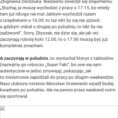
Zbigniewa Derdziuka. Niedawno zwierzył się znajomemu:
„Słuchaj, ja muszę wychodzić z pracy o 17.15, bo wtedy
tam już nikogo nie ma! Jakbym wychodził razem
z urzędnikami o 16.00, to też nikt by się nie zdziwił,
a gdybym znikał o drugiej po południu, to nikt by nie
zadzwonił". Sorry, Zbyszek, nie dziw się, ale jak oni
zaczynają robotę koło 12.00, to o 17.00 muszą być już
kompletnie zmachani.
A zaczynają w południe
, co wyniuchał któryś z tabloidów
(nazwijmy go roboczo „Super Fakt", bo one się nam
autentycznie w jedno zmywają), pokazując, jak
to ministrowie zajeżdżali do pracy po długim weekendzie.
Nasz ulubiony ostatnio Mirosław Drzewiecki wpadł bodaj
kwadrans po południu. Ale na pewno przez weekend ostro
się sportował.