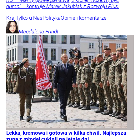
KO. – Mamy głowę państwa, z której możemy być
dumni – kontruje Marek Jakubiak z Rozwoju Plus.
Kraj
Tylko u Nas
Polityka
Opinie i komentarze
Magdalena
Frindt
Lekka, kremowa i gotowa w kilka chwil. Najlepsza
zupa z młodej cukinii na letnie dni