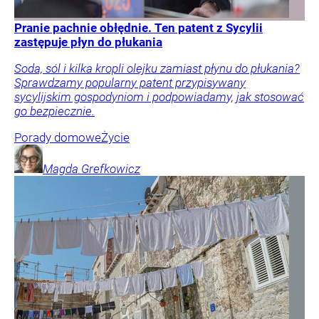
Pranie pachnie obłędnie. Ten patent z Sycylii
zastępuje płyn do płukania
Soda, sól i kilka kropli olejku zamiast płynu do płukania?
Sprawdzamy popularny patent przypisywany
sycylijskim gospodyniom i podpowiadamy, jak stosować
go bezpiecznie.
Porady domowe
Życie
Magda
Grefkowicz