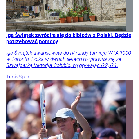
Iga Świątek zwróciła się do kibiców z Polski. Będzie
potrzebować pomocy
Iga Świątek awansowała do IV rundy turnieju WTA 1000
w Toronto. Polka w dwóch setach rozprawiła się ze
Szwajcarką Viktorija Golubic, wygrywając 6:2, 6:1.
Tenis
Sport