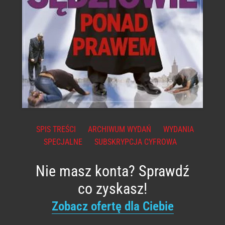
SPIS TREŚCI
ARCHIWUM WYDAŃ
WYDANIA
SPECJALNE
SUBSKRYPCJA CYFROWA
Nie masz konta? Sprawdź
co zyskasz!
Zobacz ofertę dla Ciebie