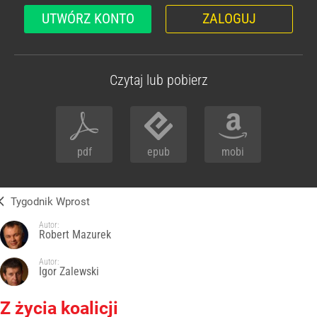
UTWÓRZ KONTO
ZALOGUJ
Czytaj lub pobierz
pdf
epub
mobi
Tygodnik Wprost
Autor:
Robert Mazurek
Autor:
Igor Zalewski
Z życia koalicji