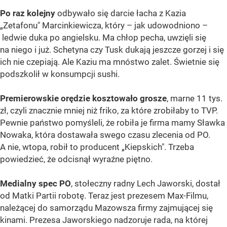
Po raz kolejny
odbywało się darcie łacha z Kazia
„Zetafonu" Marcinkiewicza, który – jak udowodniono –
ledwie duka po angielsku. Ma chłop pecha, uwzięli się
na niego i już. Schetyna czy Tusk dukają jeszcze gorzej i się
ich nie czepiają. Ale Kaziu ma mnóstwo zalet. Świetnie się
podszkolił w konsumpcji sushi.
Premierowskie orędzie kosztowało grosze
, marne 11 tys.
zł, czyli znacznie mniej niż friko, za które zrobiłaby to TVP.
Pewnie państwo pomyśleli, że robiła je firma mamy Sławka
Nowaka, która dostawała swego czasu zlecenia od PO.
A nie, wtopa, robił to producent „Kiepskich". Trzeba
powiedzieć, że odcisnął wyraźne piętno.
Medialny spec PO
, stołeczny radny Lech Jaworski, dostał
od Matki Partii robotę. Teraz jest prezesem Max-Filmu,
należącej do samorządu Mazowsza firmy zajmującej się
kinami. Prezesa Jaworskiego nadzoruje rada, na której