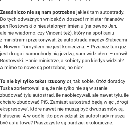
Zasadniczo nie są nam potrzebne
jakieś tam autostrady.
Do tych odważnych wniosków doszedł minister finansów
pan Rostowski o nieustalonym imieniu (na pewno Jan,
ale nie wiadomo, czy Vincent też), który na spotkaniu
z ministrami przekonywał, że autostrada między Słubicami
a Nowym Tomyślem nie jest konieczna. – Przecież tam już
jest droga i samochody nią jeżdżą, sam widziałem – mówił
Rostowski. Panie ministrze, a kobiety pan kiedyś widział?
A mimo to nowe są potrzebne, no nie?
To nie był tylko tekst rzucony
ot, tak sobie. Otóż doradcy
Tuska zorientowali się, że nie tylko nie są w stanie
zbudować tylu autostrad, ile naobiecywali, ale nawet tylu, ile
chciało zbudować PiS. Zamiast autostrad będą więc „drogi
ekspresowe", które nawet nie muszą być dwupasmówką.
I słusznie. A w ogóle kto powiedział, że autostrady muszą
być asfaltowe? Piaszczyste są bardziej ekologiczne.