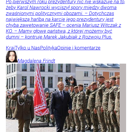
Po pierwszym roku prezydentury nic nie wskazuje na to,
żeby Karol Nawrocki wyciszył spory między dwoma
zwaśnionymi politycznymi obozami. – Dotychczas
największą hańbą na karcie jego prezydentury jest
chyba zawetowanie SAFE – ocenia Mariusz Witczak z
KO. – Mamy głowę państwa, z której możemy być
dumni – kontruje Marek Jakubiak z Rozwoju Plus.
Kraj
Tylko u Nas
Polityka
Opinie i komentarze
Magdalena
Frindt