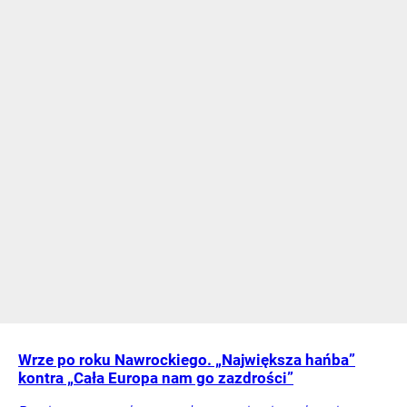
Wrze po roku Nawrockiego. „Największa hańba”
kontra „Cała Europa nam go zazdrości”