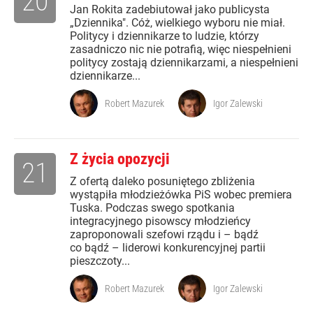
20
Jan Rokita zadebiutował jako publicysta
„Dziennika". Cóż, wielkiego wyboru nie miał.
Politycy i dziennikarze to ludzie, którzy
zasadniczo nic nie potrafią, więc niespełnieni
politycy zostają dziennikarzami, a niespełnieni
dziennikarze...
Robert Mazurek
Igor Zalewski
Z życia opozycji
21
Z ofertą daleko posuniętego zbliżenia
wystąpiła młodzieżówka PiS wobec premiera
Tuska. Podczas swego spotkania
integracyjnego pisowscy młodzieńcy
zaproponowali szefowi rządu i – bądź
co bądź – liderowi konkurencyjnej partii
pieszczoty...
Robert Mazurek
Igor Zalewski