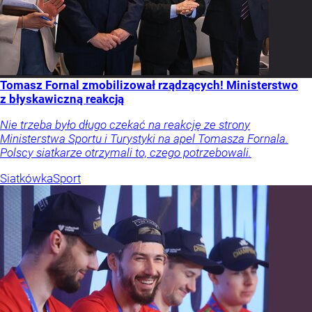
Tomasz Fornal zmobilizował rządzących! Ministerstwo
z błyskawiczną reakcją
Nie trzeba było długo czekać na reakcję ze strony
Ministerstwa Sportu i Turystyki na apel Tomasza Fornala.
Polscy siatkarze otrzymali to, czego potrzebowali.
Siatkówka
Sport