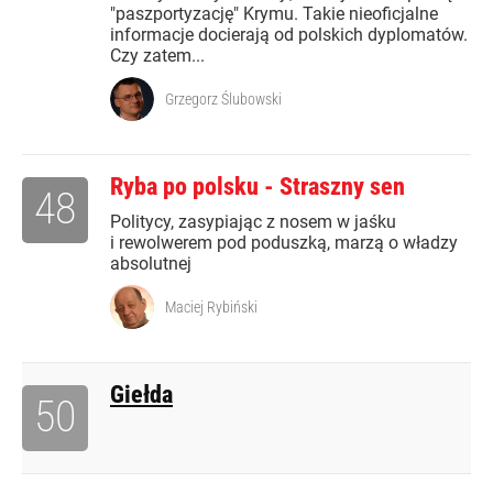
"paszportyzację" Krymu. Takie nieoficjalne
informacje docierają od polskich dyplomatów.
Czy zatem...
Grzegorz Ślubowski
Ryba po polsku - Straszny sen
48
Politycy, zasypiając z nosem w jaśku
i rewolwerem pod poduszką, marzą o władzy
absolutnej
Maciej Rybiński
Giełda
50