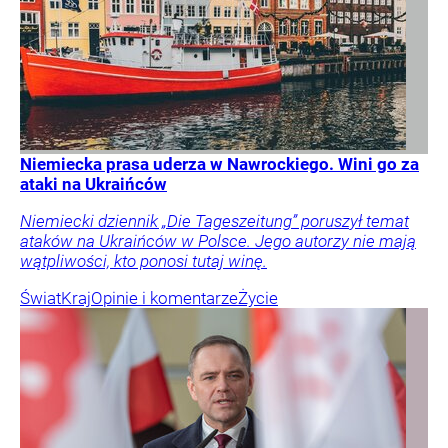
Niemiecka prasa uderza w Nawrockiego. Wini go za
ataki na Ukraińców
Niemiecki dziennik „Die Tageszeitung” poruszył temat
ataków na Ukraińców w Polsce. Jego autorzy nie mają
wątpliwości, kto ponosi tutaj winę.
Świat
Kraj
Opinie i komentarze
Życie