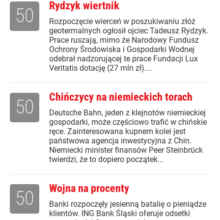
Rydzyk wiertnik
50
Rozpoczęcie wierceń w poszukiwaniu złóż
geotermalnych ogłosił ojciec Tadeusz Rydzyk.
Prace ruszają, mimo że Narodowy Fundusz
Ochrony Środowiska i Gospodarki Wodnej
odebrał nadzorującej te prace Fundacji Lux
Veritatis dotację (27 mln zł)....
Chińczycy na niemieckich torach
50
Deutsche Bahn, jeden z klejnotów niemieckiej
gospodarki, może częściowo trafić w chińskie
ręce. Zainteresowana kupnem kolei jest
państwowa agencja inwestycyjna z Chin.
Niemiecki minister finansów Peer Steinbrück
twierdzi, że to dopiero początek...
Wojna na procenty
50
Banki rozpoczęły jesienną batalię o pieniądze
klientów. ING Bank Śląski oferuje odsetki