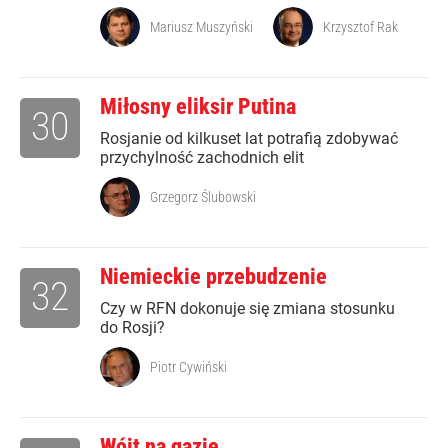
Mariusz Muszyński
Krzysztof Rak
Miłosny eliksir Putina
30
Rosjanie od kilkuset lat potrafią zdobywać
przychylność zachodnich elit
Grzegorz Ślubowski
Niemieckie przebudzenie
32
Czy w RFN dokonuje się zmiana stosunku
do Rosji?
Piotr Cywiński
Wójt na gazie