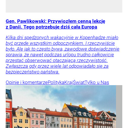
Gen. Pawlikowski: Przywiozłem cenną lekcję
z Danii. Tego potrzebuje dziś cała Europa
Kilka dni spędzonych wakacyjnie w Kopenhadze miało
być przede wszystkim odpoczynkiem. I rzeczywiście
było. Ale jak to często bywa, zawodowe doświadczenie
sprawia, że nawet podczas urlopu trudno całkowicie
przestać obserwować otaczającą rzeczywistość.
Zwłaszcza gdy przez wiele lat odpowiadało się za
bezpieczeństwo państwa.
Opinie i komentarze
Polityka
Kraj
Świat
Tylko u Nas