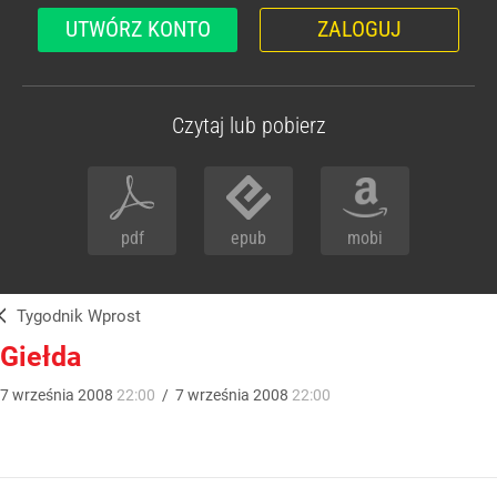
UTWÓRZ KONTO
ZALOGUJ
Czytaj lub pobierz
pdf
epub
mobi
Tygodnik Wprost
Giełda
7
września
2008
22:00
/
7
września
2008
22:00