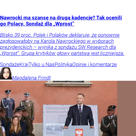
Nawrocki ma szansę na drugą kadencję? Tak ocenili
go Polacy. Sondaż dla „Wprost”
Blisko 39 proc. Polek i Polaków deklaruje, że ponownie
zagłosowałoby na Karola Nawrockiego w wyborach
prezydenckich – wynika z sondażu SW Research dla
„Wprost”. Grupa krytyków głowy państwa jest liczniejsza.
Sondaże
Kraj
Tylko u Nas
Polityka
Opinie i komentarze
Magdalena
Frindt