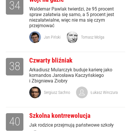
34
Waldemar Pawlak twierdzi, że 95 procent
spraw załatwia się samo, a 5 procent jest
niezałatwialne, więc nie ma się czym
przejmować
Jan Piński
Tomasz Molga
Czwarty bliźniak
38
Arkadiusz Mularczyk buduje karierę jako
komandos Jarosława Kaczyńskiego
i Zbigniewa Ziobry
Sergiusz Sachno
Łukasz Winczura
Szkolna kontrrewolucja
40
Jak rodzice przejmują państwowe szkoły