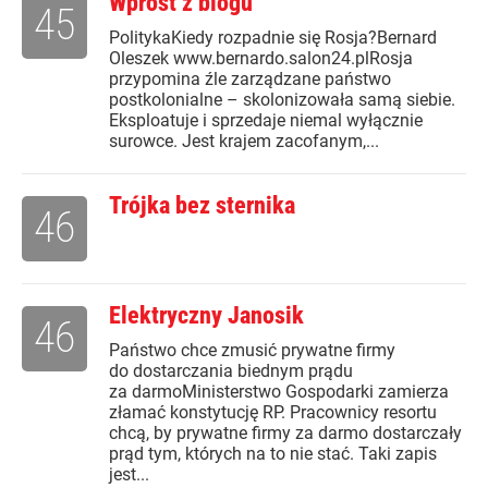
Wprost z blogu
45
PolitykaKiedy rozpadnie się Rosja?Bernard
Oleszek www.bernardo.salon24.plRosja
przypomina źle zarządzane państwo
postkolonialne – skolonizowała samą siebie.
Eksploatuje i sprzedaje niemal wyłącznie
surowce. Jest krajem zacofanym,...
Trójka bez sternika
46
Elektryczny Janosik
46
Państwo chce zmusić prywatne firmy
do dostarczania biednym prądu
za darmoMinisterstwo Gospodarki zamierza
złamać konstytucję RP. Pracownicy resortu
chcą, by prywatne firmy za darmo dostarczały
prąd tym, których na to nie stać. Taki zapis
jest...