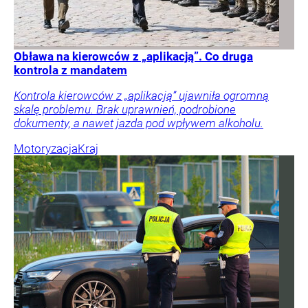
Obława na kierowców z „aplikacją”. Co druga
kontrola z mandatem
Kontrola kierowców z „aplikacją” ujawniła ogromną
skalę problemu. Brak uprawnień, podrobione
dokumenty, a nawet jazda pod wpływem alkoholu.
Motoryzacja
Kraj