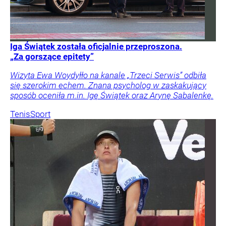
Iga Świątek została oficjalnie przeproszona.
„Za gorszące epitety”
Wizyta Ewa Woydyłło na kanale „Trzeci Serwis” odbiła
się szerokim echem. Znana psycholog w zaskakujący
sposób oceniła m.in. Igę Świątek oraz Arynę Sabalenkę.
Tenis
Sport