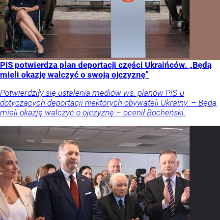
PiS potwierdza plan deportacji części Ukraińców. „Będą
mieli okazję walczyć o swoją ojczyznę”
Potwierdziły się ustalenia mediów ws. planów PiS-u
dotyczących deportacji niektórych obywateli Ukrainy. – Będą
mieli okazję walczyć o ojczyznę – ocenił Bocheński.