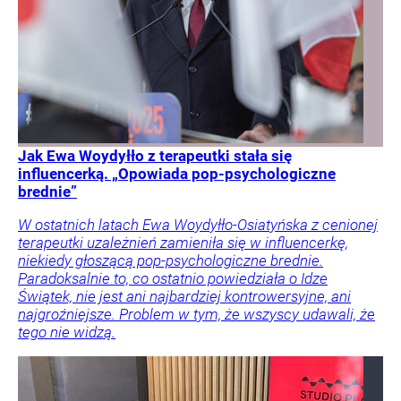
Jak Ewa Woydyłło z terapeutki stała się
influencerką. „Opowiada pop-psychologiczne
brednie”
W ostatnich latach Ewa Woydyłło-Osiatyńska z cenionej
terapeutki uzależnień zamieniła się w influencerkę,
niekiedy głoszącą pop-psychologiczne brednie.
Paradoksalnie to, co ostatnio powiedziała o Idze
Świątek, nie jest ani najbardziej kontrowersyjne, ani
najgroźniejsze. Problem w tym, że wszyscy udawali, że
tego nie widzą.