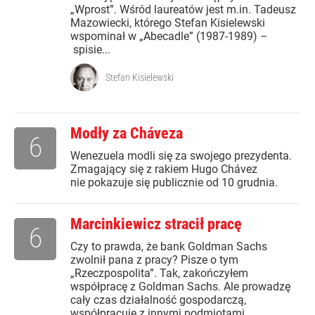
„Wprost”. Wśród laureatów jest m.in. Tadeusz
Mazowiecki, którego Stefan Kisielewski
wspominał w „Abecadle” (1987-1989) –
spisie...
Stefan Kisielewski
Modły za Cháveza
6
Wenezuela modli się za swojego prezydenta.
Zmagający się z rakiem Hugo Chávez
nie pokazuje się publicznie od 10 grudnia.
Marcinkiewicz stracił pracę
6
Czy to prawda, że bank Goldman Sachs
zwolnił pana z pracy? Pisze o tym
„Rzeczpospolita”. Tak, zakończyłem
współpracę z Goldman Sachs. Ale prowadzę
cały czas działalność gospodarczą,
współpracuję z innymi podmiotami