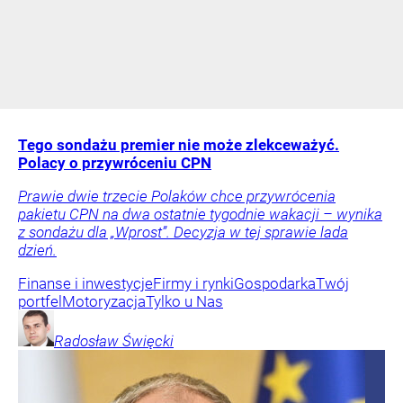
Tego sondażu premier nie może zlekceważyć.
Polacy o przywróceniu CPN
Prawie dwie trzecie Polaków chce przywrócenia
pakietu CPN na dwa ostatnie tygodnie wakacji – wynika
z sondażu dla „Wprost”. Decyzja w tej sprawie lada
dzień.
Finanse i inwestycje
Firmy i rynki
Gospodarka
Twój
portfel
Motoryzacja
Tylko u Nas
Radosław
Święcki