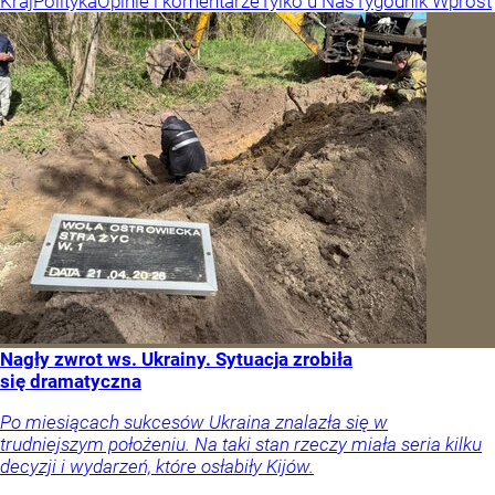
Kraj
Polityka
Opinie i komentarze
Tylko u Nas
Tygodnik Wprost
Nagły zwrot ws. Ukrainy. Sytuacja zrobiła
się dramatyczna
Po miesiącach sukcesów Ukraina znalazła się w
trudniejszym położeniu. Na taki stan rzeczy miała seria kilku
decyzji i wydarzeń, które osłabiły Kijów.