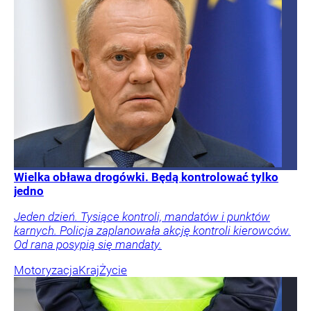
Wielka obława drogówki. Będą kontrolować tylko
jedno
Jeden dzień. Tysiące kontroli, mandatów i punktów
karnych. Policja zaplanowała akcję kontroli kierowców.
Od rana posypią się mandaty.
Motoryzacja
Kraj
Życie