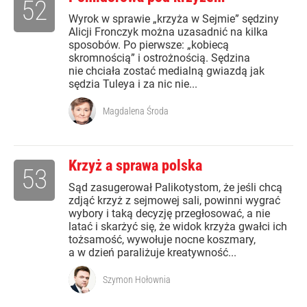
52
Wyrok w sprawie „krzyża w Sejmie” sędziny
Alicji Fronczyk można uzasadnić na kilka
sposobów. Po pierwsze: „kobiecą
skromnością” i ostrożnością. Sędzina
nie chciała zostać medialną gwiazdą jak
sędzia Tuleya i za nic nie...
Magdalena Środa
Krzyż a sprawa polska
53
Sąd zasugerował Palikotystom, że jeśli chcą
zdjąć krzyż z sejmowej sali, powinni wygrać
wybory i taką decyzję przegłosować, a nie
latać i skarżyć się, że widok krzyża gwałci ich
tożsamość, wywołuje nocne koszmary,
a w dzień paraliżuje kreatywność...
Szymon Hołownia