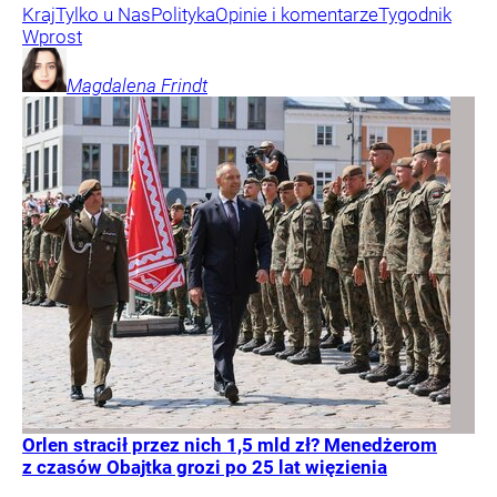
Kraj
Tylko u Nas
Polityka
Opinie i komentarze
Tygodnik
Wprost
Magdalena
Frindt
Orlen stracił przez nich 1,5 mld zł? Menedżerom
z czasów Obajtka grozi po 25 lat więzienia