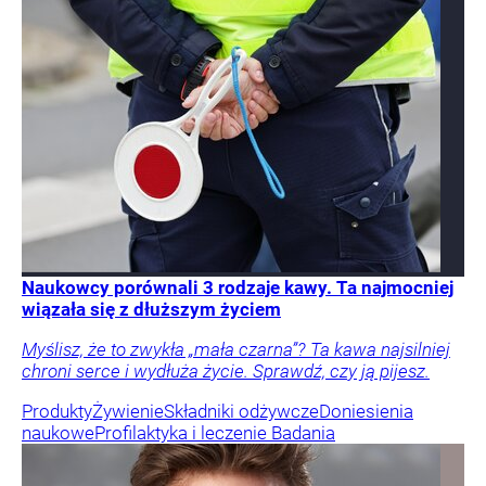
Naukowcy porównali 3 rodzaje kawy. Ta najmocniej
wiązała się z dłuższym życiem
Myślisz, że to zwykła „mała czarna”? Ta kawa najsilniej
chroni serce i wydłuża życie. Sprawdź, czy ją pijesz.
Produkty
Żywienie
Składniki odżywcze
Doniesienia
naukowe
Profilaktyka i leczenie
Badania