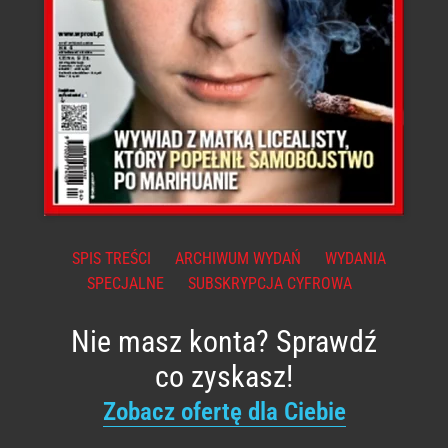
SPIS TREŚCI
ARCHIWUM WYDAŃ
WYDANIA
SPECJALNE
SUBSKRYPCJA CYFROWA
Nie masz konta? Sprawdź
co zyskasz!
Zobacz ofertę dla Ciebie