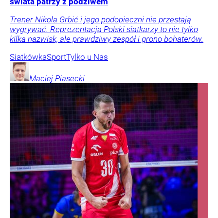
świata patrzy z podziwem
Trener Nikola Grbić i jego podopieczni nie przestają
wygrywać. Reprezentacja Polski siatkarzy to nie tylko
kilka nazwisk, ale prawdziwy zespół i grono bohaterów.
Siatkówka
Sport
Tylko u Nas
Maciej
Piasecki