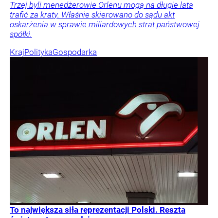
Trzej byli menedżerowie Orlenu mogą na długie lata
trafić za kraty. Właśnie skierowano do sądu akt
oskarżenia w sprawie miliardowych strat państwowej
spółki.
Kraj
Polityka
Gospodarka
To największa siła reprezentacji Polski. Reszta