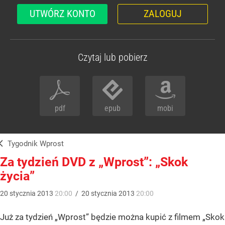
UTWÓRZ KONTO
ZALOGUJ
Czytaj lub pobierz
pdf
epub
mobi
Tygodnik Wprost
Za tydzień DVD z „Wprost”: „Skok
życia”
20
stycznia
2013
20:00
/
20
stycznia
2013
20:00
Już za tydzień „Wprost” będzie można kupić z filmem „Skok