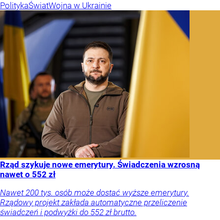
Polityka
Świat
Wojna w Ukrainie
Rząd szykuje nowe emerytury. Świadczenia wzrosną
nawet o 552 zł
Nawet 200 tys. osób może dostać wyższe emerytury.
Rządowy projekt zakłada automatyczne przeliczenie
świadczeń i podwyżki do 552 zł brutto.