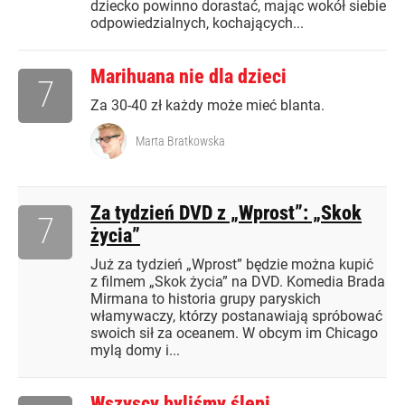
dziecko powinno dorastać, mając wokół siebie
odpowiedzialnych, kochających...
Marihuana nie dla dzieci
7
Za 30-40 zł każdy może mieć blanta.
Marta Bratkowska
Za tydzień DVD z „Wprost”: „Skok
7
życia”
Już za tydzień „Wprost” będzie można kupić
z filmem „Skok życia” na DVD. Komedia Brada
Mirmana to historia grupy paryskich
włamywaczy, którzy postanawiają spróbować
swoich sił za oceanem. W obcym im Chicago
mylą domy i...
Wszyscy byliśmy ślepi