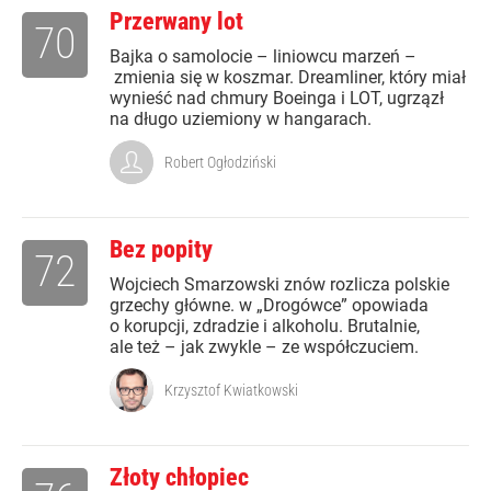
Przerwany lot
70
Bajka o samolocie – liniowcu marzeń –
zmienia się w koszmar. Dreamliner, który miał
wynieść nad chmury Boeinga i LOT, ugrzązł
na długo uziemiony w hangarach.
Robert Ogłodziński
Bez popity
72
Wojciech Smarzowski znów rozlicza polskie
grzechy główne. w „Drogówce” opowiada
o korupcji, zdradzie i alkoholu. Brutalnie,
ale też – jak zwykle – ze współczuciem.
Krzysztof Kwiatkowski
Złoty chłopiec