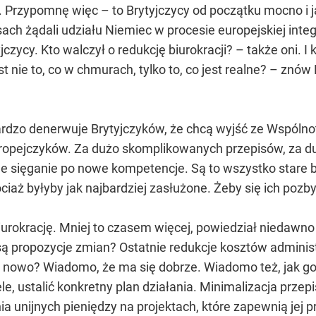
 Przypomnę więc – to Brytyjczycy od początku mocno i ja
sach żądali udziału Niemiec w procesie europejskiej inte
jczycy. Kto walczył o redukcję biurokracji? – także oni. 
st nie to, co w chmurach, tylko to, co jest realne? – znó
rdzo denerwuje Brytyjczyków, że chcą wyjść ze Wspólnoty
uropejczyków. Za dużo skomplikowanych przepisów, za duż
 sięganie po nowe kompetencje. Są to wszystko stare błę
iaż byłyby jak najbardziej zasłużone. Żeby się ich pozbyć
urokrację. Mniej to czasem więcej, powiedział niedawno
ą propozycje zmian? Ostatnie redukcje kosztów administr
na nowo? Wiadomo, że ma się dobrze. Wiadomo też, jak 
e, ustalić konkretny plan działania. Minimalizacja prze
 unijnych pieniędzy na projektach, które zapewnią jej p