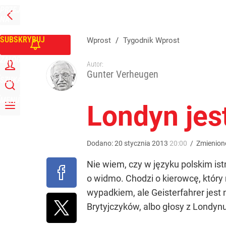
PRZEJDŹ
Udostępnij
0
Skomentuj
NA
WPROST
STRONĘ
GŁÓWNĄ
SUBSKRYBUJ
Wprost
/
Tygodnik Wprost
ZALOGUJ
Autor:
Gunter Verheugen
SZUKAJ
MENU
Londyn jes
Dodano:
20
stycznia
2013
20:00
/
Zmienion
Nie wiem, czy w języku polskim is
o widmo. Chodzi o kierowcę, który 
wypadkiem, ale Geisterfahrer jest 
Brytyjczyków, albo głosy z Londynu