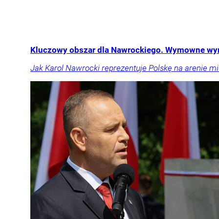
Kluczowy obszar dla Nawrockiego. Wymowne wy
Jak Karol Nawrocki reprezentuje Polskę na arenie 