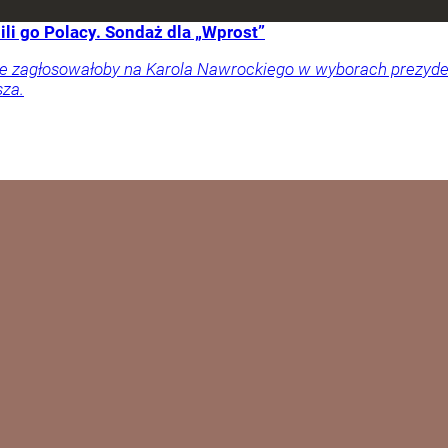
li go Polacy. Sondaż dla „Wprost”
ownie zagłosowałoby na Karola Nawrockiego w wyborach prezy
sza.