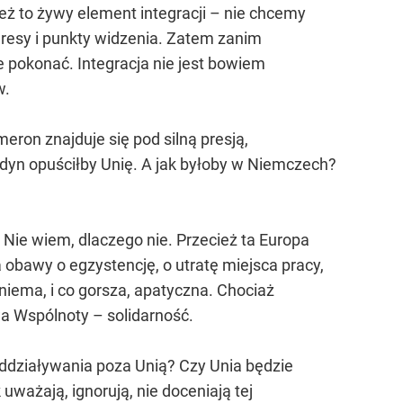
ież to żywy element integracji – nie chcemy
teresy i punkty widzenia. Zatem zanim
e pokonać. Integracja nie jest bowiem
w.
meron znajduje się pod silną presją,
dyn opuściłby Unię. A jak byłoby w Niemczech?
. Nie wiem, dlaczego nie. Przecież ta Europa
obawy o egzystencję, o utratę miejsca pracy,
niema, i co gorsza, apatyczna. Chociaż
awa Wspólnoty – solidarność.
 oddziaływania poza Unią? Czy Unia będzie
 uważają, ignorują, nie doceniają tej