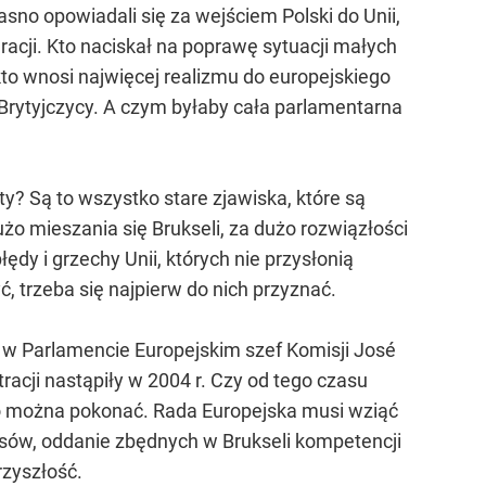
sno opowiadali się za wejściem Polski do Unii,
gracji. Kto naciskał na poprawę sytuacji małych
I kto wnosi najwięcej realizmu do europejskiego
w Brytyjczycy. A czym byłaby cała parlamentarna
? Są to wszystko stare zjawiska, które są
o mieszania się Brukseli, za dużo rozwiązłości
dy i grzechy Unii, których nie przysłonią
, trzeba się najpierw do nich przyznać.
 w Parlamencie Europejskim szef Komisji José
acji nastąpiły w 2004 r. Czy od tego czasu
go można pokonać. Rada Europejska musi wziąć
pisów, oddanie zbędnych w Brukseli kompetencji
rzyszłość.