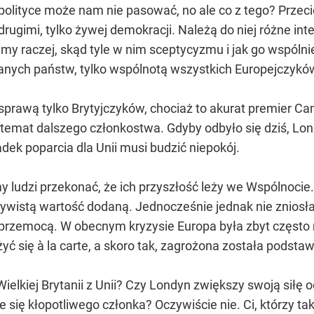
 polityce może nam nie pasować, no ale co z tego? Przec
rugimi, tylko żywej demokracji. Należą do niej różne in
my raczej, skąd tyle w nim sceptycyzmu i jak go wspólni
nych państw, tylko wspólnotą wszystkich Europejczykó
 sprawą tylko Brytyjczyków, chociaż to akurat premier Ca
temat dalszego członkostwa. Gdyby odbyło się dziś, Lon
dek poparcia dla Unii musi budzić niepokój.
śmy ludzi przekonać, że ich przyszłość leży we Wspólnocie
ywistą wartość dodaną. Jednocześnie jednak nie zniosła 
i przemocą. W obecnym kryzysie Europa była zbyt często 
żyć się à la carte, a skoro tak, zagrożona została podst
ielkiej Brytanii z Unii? Czy Londyn zwiększy swoją siłę
 się kłopotliwego członka? Oczywiście nie. Ci, którzy tak