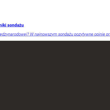
niki sondażu
międzynarodowej? W najnowszym sondażu pozytywne opinie pr