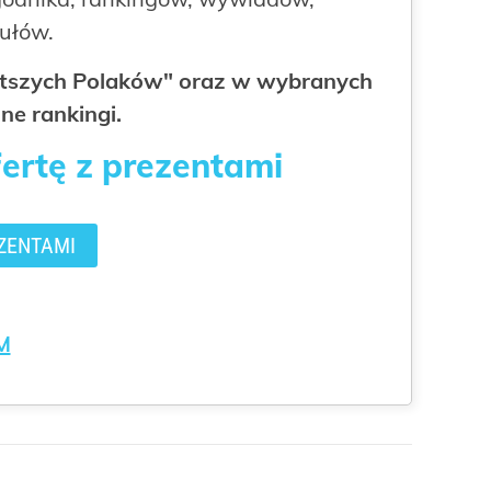
kułów.
gatszych Polaków" oraz w wybranych
ne rankingi.
fertę z prezentami
ZENTAMI
M