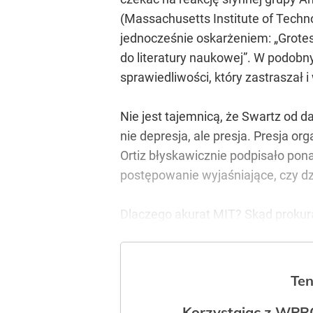
(Massachusetts Institute of Techno
jednocześnie oskarżeniem: „Grote
do literatury naukowej”. W podobny
sprawiedliwości, który zastraszał i
Nie jest tajemnicą, że Swartz od 
nie depresja, ale presja. Presja 
Ortiz błyskawicznie podpisało pona
postępowanie wyjaśniające, czy dz
Dlaczego akurat MIT? Skąd prokura
Ten
Korzystając z WPR