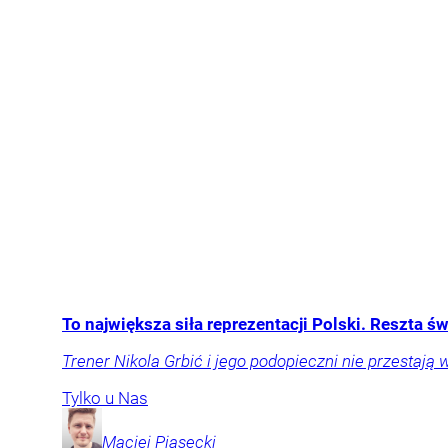
To największa siła reprezentacji Polski. Reszta ś
Trener Nikola Grbić i jego podopieczni nie przestają 
Tylko u Nas
Maciej
Piasecki