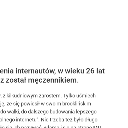
enia internautów, w wieku 26 lat
az został męczennikiem.
y, z kilkudniowym zarostem. Tylko uśmiech
cję, że się powiesił w swoim brooklińskim
ą do walki, do dalszego budowania lepszego
olnego internetu”. Nie trzeba też było długo
ło się ich nazywać, włamali się na stronę MIT