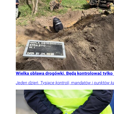
Wielka obława drogówki. Będą kontrolować tylko
Jeden dzień. Tysiące kontroli, mandatów i punktów k