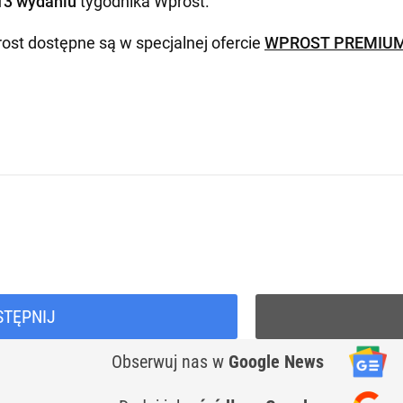
13 wydaniu
tygodnika Wprost
.
ost dostępne są w specjalnej ofercie
WPROST PREMIU
STĘPNIJ
Obserwuj nas
w
Google News