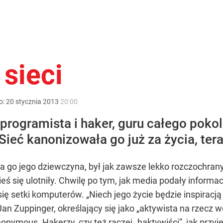
sieci
o:
20
stycznia
2013
20:00
programista i haker, guru całego pokol
Sieć kanonizowała go już za życia, ter
a go jego dziewczyna, był jak zawsze lekko rozczochran
eś się ulotniły. Chwilę po tym, jak media podały informa
ię setki komputerów. „Niech jego życie będzie inspiracj
Jan Zuppinger, określający się jako „aktywista na rzecz w
onymous. Hakerzy, czy też raczej „haktywiści”, jak przyję