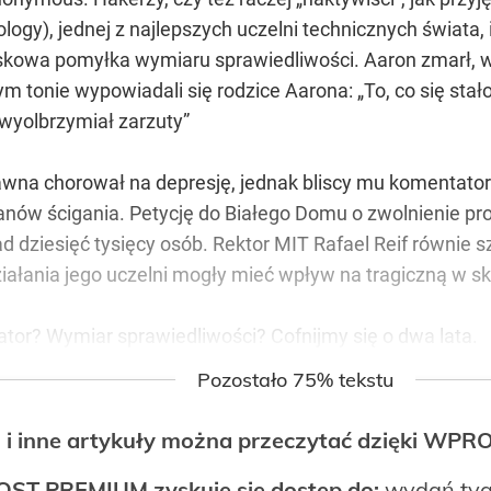
logy), jednej z najlepszych uczelni technicznych świata
skowa pomyłka wymiaru sprawiedliwości. Aaron zmarł, 
m tonie wypowiadali się rodzice Aarona: „To, co się stał
 wyolbrzymiał zarzuty”
dawna chorował na depresję, jednak bliscy mu komentatorz
organów ścigania. Petycję do Białego Domu o zwolnienie
d dziesięć tysięcy osób. Rektor MIT Rafael Reif równie 
iałania jego uczelni mogły mieć wpływ na tragiczną w s
tor? Wymiar sprawiedliwości? Cofnijmy się o dwa lata.
Pozostało 75% tekstu
 i inne artykuły można przeczytać dzięki WP
OST PREMIUM zyskuje się dostęp do:
wydań tyg