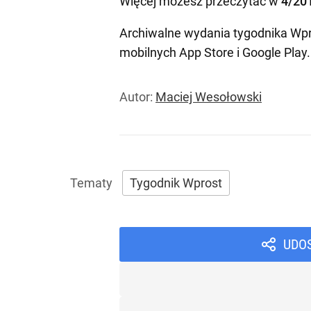
Więcej możesz przeczytać w
4/20
Archiwalne wydania tygodnika Wpr
mobilnych
App Store
i
Google Play
.
Autor:
Maciej Wesołowski
Tygodnik Wprost
UDO