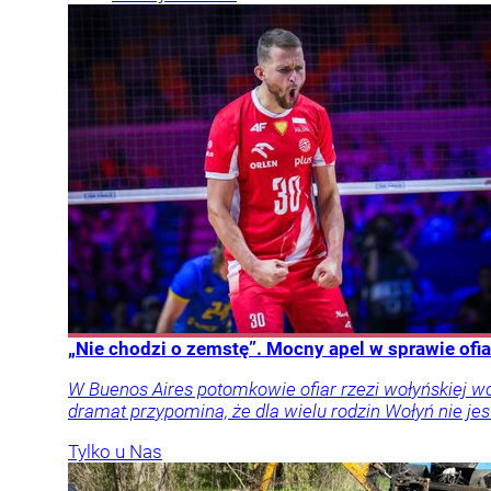
„Nie chodzi o zemstę”. Mocny apel w sprawie ofia
W Buenos Aires potomkowie ofiar rzezi wołyńskiej w
dramat przypomina, że dla wielu rodzin Wołyń nie jest
Tylko u Nas