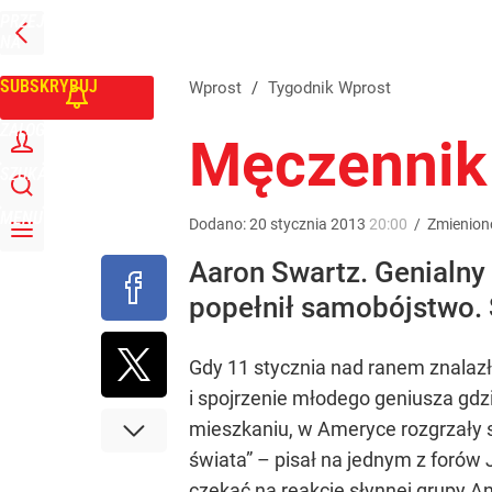
PRZEJDŹ
Udostępnij
0
Skomentuj
NA
WPROST
STRONĘ
GŁÓWNĄ
SUBSKRYBUJ
Wprost
/
Tygodnik Wprost
ZALOGUJ
Męczennik 
SZUKAJ
MENU
Dodano:
20
stycznia
2013
20:00
/
Zmienion
Aaron Swartz. Genialny 
popełnił samobójstwo. 
Gdy 11 stycznia nad ranem znalazł
i spojrzenie młodego geniusza gdzi
mieszkaniu, w Ameryce rozgrzały s
świata” – pisał na jednym z forów 
czekać na reakcję słynnej grupy An