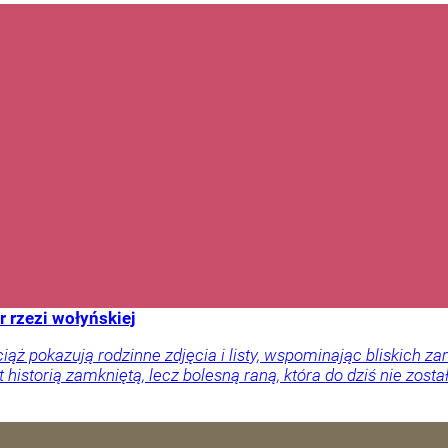
r rzezi wołyńskiej
ciąż pokazują rodzinne zdjęcia i listy, wspominając bliskich
 historią zamkniętą, lecz bolesną raną, która do dziś nie zosta