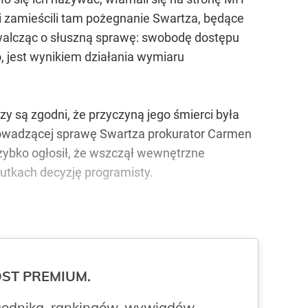
, i zamieścili tam pożegnanie Swartza, będące
walcząc o słuszną sprawę: swobodę dostępu
o, jest wynikiem działania wymiaru
y są zgodni, że przyczyną jego śmierci była
 prowadzącej sprawę Swartza prokurator Carmen
szybko ogłosił, że wszczął wewnętrzne
kutkach decyzję programisty.
ROST PREMIUM.
odnika, rankingów, wywiadów,