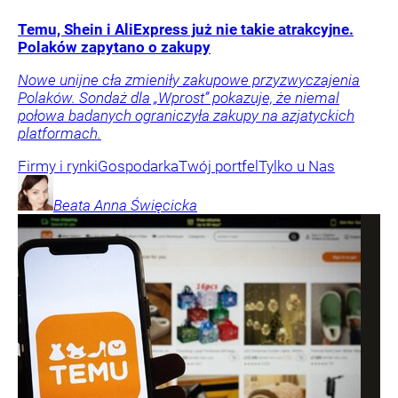
Temu, Shein i AliExpress już nie takie atrakcyjne.
Polaków zapytano o zakupy
Nowe unijne cła zmieniły zakupowe przyzwyczajenia
Polaków. Sondaż dla „Wprost” pokazuje, że niemal
połowa badanych ograniczyła zakupy na azjatyckich
platformach.
Firmy i rynki
Gospodarka
Twój portfel
Tylko u Nas
Beata Anna
Święcicka