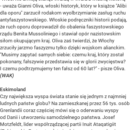
- uważa Gianni Oliva, włoski historyk, który w książce "Alibi
dla oporu" zarzucił rodakom wyolbrzymianie zasług ruchu
antyfaszystowskiego. Włoskie podręczniki historii podają,
że ruch oporu doprowadził do obalenia faszystowskiego
rządu Benita Mussoliniego i stawiał opór nazistowskim
siłom okupującym kraj. Oliva zaś twierdzi, że Włochy
zrzuciły jarzmo faszyzmu tylko dzięki wojskom alianckim.
"Musimy zapytać samych siebie: czemu kraj, który został
pokonany, fałszywie przedstawia się w glorii zwycięstwa?
I czemu podtrzymujemy ten fałsz od 60 lat?" - pisze Oliva.
(WAK)
Eskimoland
Czy największa wyspa świata stanie się jednym z najmniej
ludnych państw globu? Na zamieszkanej przez 56 tys. osób
Grenlandii coraz częściej mówi się o oderwaniu wyspy
od Danii i utworzeniu samodzielnego państwa. Josef
Motzfeldt, lider współrządzącej partii Inuit Ataqatigiit