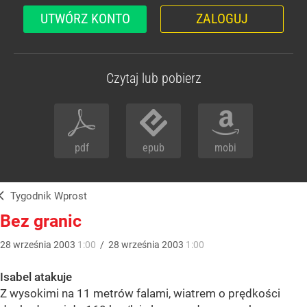
UTWÓRZ KONTO
ZALOGUJ
Czytaj lub pobierz
pdf
epub
mobi
Tygodnik Wprost
Bez granic
28
września
2003
1:00
/
28
września
2003
1:00
Isabel atakuje
Z wysokimi na 11 metrów falami, wiatrem o prędkości