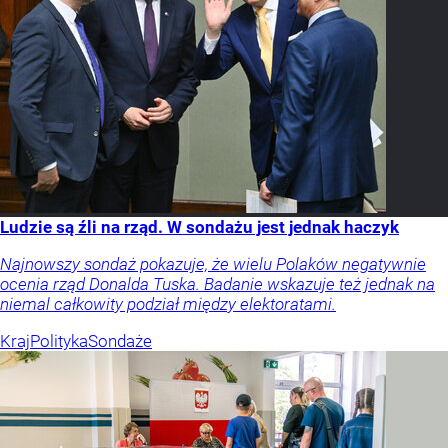
Ludzie są źli na rząd. W sondażu jest jednak haczyk
Najnowszy sondaż pokazuje, że wielu Polaków negatywnie
ocenia rząd Donalda Tuska. Badanie wskazuje też jednak na
niemal całkowity podział między elektoratami.
Kraj
Polityka
Sondaże