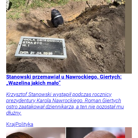
Stanowski przemawiał u Nawrockiego. Giertych:
„Wazelina jakich mało”
Krzysztof Stanowski wystąpił podczas rocznicy
prezydentury Karola Nawrockiego. Roman Giertych
ostro zaatakował dziennikarza, a ten nie pozostał mu
dłużny.
Kraj
Polityka