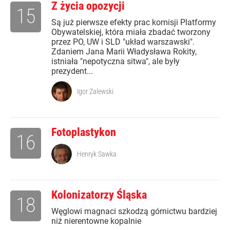
Z życia opozycji
15
Są już pierwsze efekty prac komisji Platformy
Obywatelskiej, która miała zbadać tworzony
przez PO, UW i SLD "układ warszawski".
Zdaniem Jana Marii Władysława Rokity,
istniała "nepotyczna sitwa", ale były
prezydent...
Igor Zalewski
Fotoplastykon
16
Henryk Sawka
Kolonizatorzy Śląska
18
Węglowi magnaci szkodzą górnictwu bardziej
niż nierentowne kopalnie