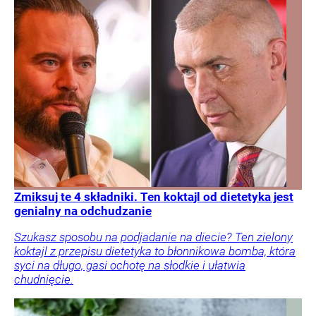
Zmiksuj te 4 składniki. Ten koktajl od dietetyka jest
genialny na odchudzanie
Szukasz sposobu na podjadanie na diecie? Ten zielony
koktajl z przepisu dietetyka to błonnikowa bomba, która
syci na długo, gasi ochotę na słodkie i ułatwia
chudnięcie.