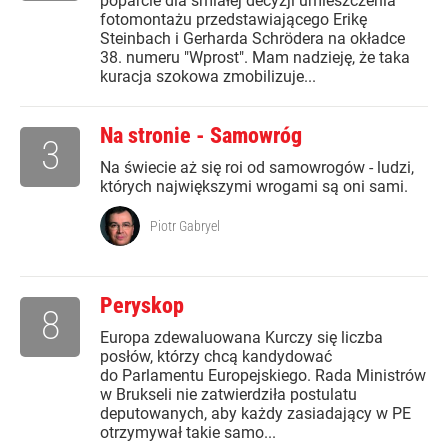
poparcie dla śmiałej decyzji umieszczenia
fotomontażu przedstawiającego Erikę
Steinbach i Gerharda Schrödera na okładce
38. numeru "Wprost". Mam nadzieję, że taka
kuracja szokowa zmobilizuje...
Na stronie - Samowróg
3
Na świecie aż się roi od samowrogów - ludzi,
których największymi wrogami są oni sami.
Piotr Gabryel
Peryskop
8
Europa zdewaluowana Kurczy się liczba
posłów, którzy chcą kandydować
do Parlamentu Europejskiego. Rada Ministrów
w Brukseli nie zatwierdziła postulatu
deputowanych, aby każdy zasiadający w PE
otrzymywał takie samo...