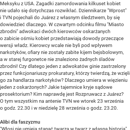
Meksyku z USA. Zagadki zamordowania kilkuset kobiet
nie udało się dotychczas rozwikłać. Dziennikarze "Wprost"
i TVN pojechali do Juárez z własnym śledztwem, by się
dowiedzieć dlaczego. W czwartym odcinku filmu "Miasto
zbrodni" adwokaci dwóch kierowców oskarżanych
o zabicie ośmiu kobiet przedstawiają dowody przeczące
wersji władz. Kierowcy wcale nie byli pod wpływem
narkotyków, ofiary nie zostały zabite kijem bejsbolowym,
a w starej furgonetce nie znaleziono żadnych śladów
zbrodni! Czy dlatego jeden z adwokatów ginie zastrzelony
przez funkcjonariuszy prokuratury, którzy twierdzą, że wzięli
go za handlarza narkotyków? Dlaczego umiera w więzieniu
jeden z oskarżonych? Jakie tajemnice kryje sądowe
prosektorium? Kim naprawdę jest Rozpruwacz z Juárez?
O tym wszystkim na antenie TVN we wtorek 23 września
o godz. 22.30 i w niedzielę 28 września o godz. 23.20.
Alibi dla faszyzmu
"Włosi nie umieją stanąć twarzą w twarz z własną historią"