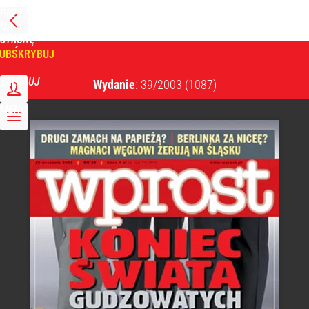
PRZEJDŹ
NA
WPROST
STRONĘ
GŁÓWNĄ
UBSKRYBUJ
Tygodnik Wprost
ZALOGUJ
Wydanie
: 39/2003
(1087)
MENU