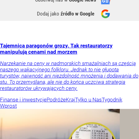
Dodaj jako
źródło w Google
Tajemnica paragonów grozy. Tak restauratorzy
manipulują cenami nad morzem
Narzekanie na ceny w nadmorskich smażalniach są częścią
naszego wakacyjnego folkloru. Jednak to nie głupota
turystów, naiwność ani niezdolność mnożenia i dodawania do
stu. To przemyślana, ale nie do końca uczciwa strategia
restauratorów ukrywających ceny.
Finanse i inwestycje
Podróże
Kraj
Tylko u Nas
Tygodnik
Wprost