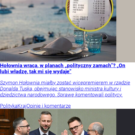
Hołownia wraca, w planach „polityczny zamach”? „On
lubi władzę, tak mi się wydaje”
Szymon Hołownia miałby zostać wicepremierem w rządzie
Donalda Tuska, obejmując stanowisko ministra kultury i
dziedzictwa narodowego. Sprawę komentowali politycy.
Polityka
Kraj
Opinie i komentarze