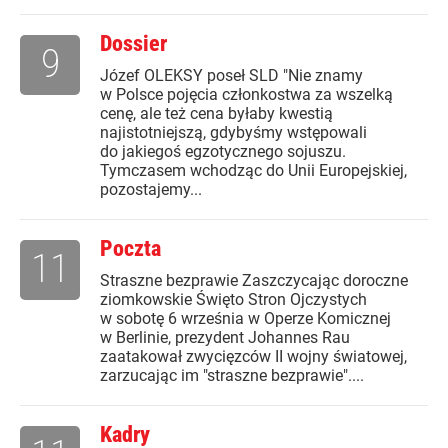
Dossier
9
Józef OLEKSY poseł SLD "Nie znamy
w Polsce pojęcia członkostwa za wszelką
cenę, ale też cena byłaby kwestią
najistotniejszą, gdybyśmy wstępowali
do jakiegoś egzotycznego sojuszu.
Tymczasem wchodząc do Unii Europejskiej,
pozostajemy...
Poczta
11
Straszne bezprawie Zaszczycając doroczne
ziomkowskie Święto Stron Ojczystych
w sobotę 6 września w Operze Komicznej
w Berlinie, prezydent Johannes Rau
zaatakował zwycięzców II wojny światowej,
zarzucając im "straszne bezprawie"....
Kadry