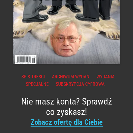
SPIS TREŚCI
ARCHIWUM WYDAŃ
WYDANIA
SPECJALNE
SUBSKRYPCJA CYFROWA
Nie masz konta? Sprawdź
co zyskasz!
Zobacz ofertę dla Ciebie