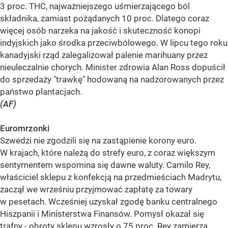
3 proc. THC, najważniejszego uśmierzającego ból
składnika, zamiast pożądanych 10 proc. Dlatego coraz
więcej osób narzeka na jakość i skuteczność konopi
indyjskich jako środka przeciwbólowego. W lipcu tego roku
kanadyjski rząd zalegalizował palenie marihuany przez
nieuleczalnie chorych. Minister zdrowia Alan Ross dopuścił
do sprzedaży "trawkę" hodowaną na nadzorowanych przez
państwo plantacjach.
(AF)
Euromrzonki
Szwedzi nie zgodzili się na zastąpienie korony euro.
W krajach, które należą do strefy euro, z coraz większym
sentymentem wspomina się dawne waluty. Camilo Rey,
właściciel sklepu z konfekcją na przedmieściach Madrytu,
zaczął we wrześniu przyjmować zapłatę za towary
w pesetach. Wcześniej uzyskał zgodę banku centralnego
Hiszpanii i Ministerstwa Finansów. Pomysł okazał się
trafny - obroty sklepu wzrosły o 75 proc. Rey zamierza