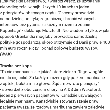
(Eskimoskie Braterstwo), twierdzi wręcz, że uzyskanie
niepodległości w najbliższych 10 latach to jeden
z priorytetów obecnego rządu. "Chcemy prowadzić
samodzielną politykę zagraniczną i bronić własnych
interesów bez pytania za każdym razem o zdanie
Kopenhagi" - deklaruje Motzfeldt. Nie wiadomo tylko, w jaki
sposób Grenlandia mogłaby prowadzić samodzielną
politykę gospodarczą, skoro otrzymuje od Danii prawie 400
mln euro rocznie, czyli ponad połowę budżetu wyspy.
(WAK)
Trawka bez kopa
"To nie marihuana, ale jakieś stare zielsko. Tego w ogóle
nie da się palić. Za każdym razem gdy paliłem marihuanę
z apteki, bolała mnie głowa. Żądam zwrotu pieniędzy"
- stwierdził z oburzeniem chory na AIDS Jim Wakeford,
jeden z pierwszych pacjentów w Kanadzie używających
legalnie marihuany. Kanadyjskie stowarzyszenie praw
pacjenta uważa, że rządowa marihuana zawiera zaledwie