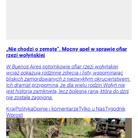
„Nie chodzi o zemstę”. Mocny apel w sprawie ofiar
rzezi wołyńskiej
W Buenos Aires potomkowie ofiar rzezi wołyńskiej
wciąż pokazują rodzinne zdjęcia i listy, wspominając
bliskich zamordowanych z niezwykłym okrucieństwem.
Ich dramat przypomina, że dla wielu rodzin Wołyń nie
jest historią zamkniętą, lecz bolesną raną, która do dziś
nie została zagojona.
Kraj
Polityka
Opinie i komentarze
Tylko u Nas
Tygodnik
Wprost