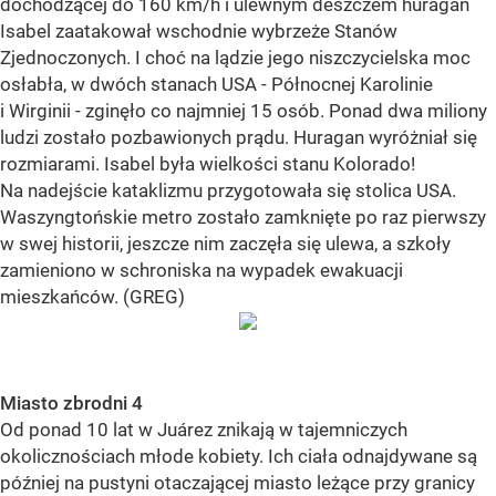
dochodzącej do 160 km/h i ulewnym deszczem huragan
Isabel zaatakował wschodnie wybrzeże Stanów
Zjednoczonych. I choć na lądzie jego niszczycielska moc
osłabła, w dwóch stanach USA - Północnej Karolinie
i Wirginii - zginęło co najmniej 15 osób. Ponad dwa miliony
ludzi zostało pozbawionych prądu. Huragan wyróżniał się
rozmiarami. Isabel była wielkości stanu Kolorado!
Na nadejście kataklizmu przygotowała się stolica USA.
Waszyngtońskie metro zostało zamknięte po raz pierwszy
w swej historii, jeszcze nim zaczęła się ulewa, a szkoły
zamieniono w schroniska na wypadek ewakuacji
mieszkańców. (GREG)
Miasto zbrodni 4
Od ponad 10 lat w Juárez znikają w tajemniczych
okolicznościach młode kobiety. Ich ciała odnajdywane są
później na pustyni otaczającej miasto leżące przy granicy