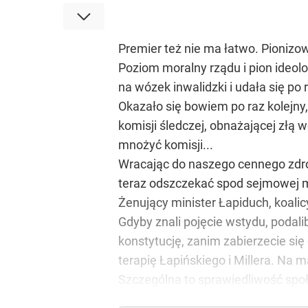
Premier też nie ma łatwo. Pionizow
Poziom moralny rządu i pion ideolo
na wózek inwalidzki i udała się po
Okazało się bowiem po raz kolejny
komisji śledczej, obnażającej złą w
mnożyć komisji...
Wracając do naszego cennego zdro
teraz odszczekać spod sejmowej m
Żenujący minister Łapiduch, koalic
Gdyby znali pojęcie wstydu, podali
konstytucję, zanim zabierzecie się
terapię Łapińskiego i Millera. Na 
Szczególna to sprawiedliwość spo