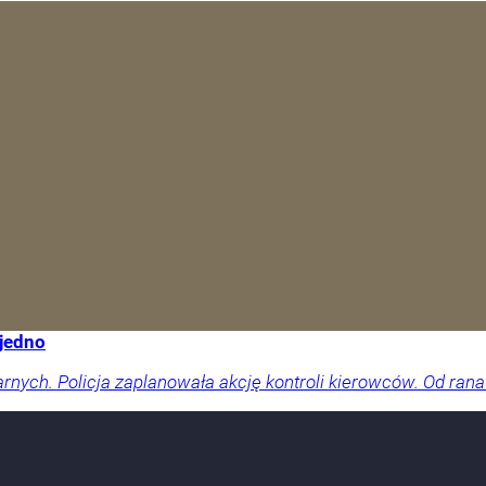
 jedno
arnych. Policja zaplanowała akcję kontroli kierowców. Od rana