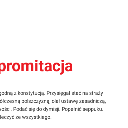
promitacja
odną z konstytucją. Przysięgał stać na straży
współczesną polszczyzną, olał ustawę zasadniczą,
ści. Podać się do dymisji. Popełnić seppuku.
leczyć ze wszystkiego.