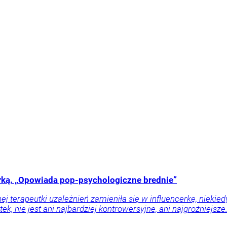
cerką. „Opowiada pop-psychologiczne brednie”
j terapeutki uzależnień zamieniła się w influencerkę, niekie
tek, nie jest ani najbardziej kontrowersyjne, ani najgroźniejs