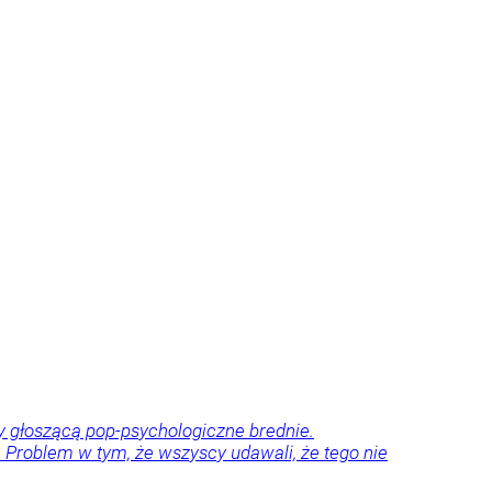
dy głoszącą pop-psychologiczne brednie.
ze. Problem w tym, że wszyscy udawali, że tego nie