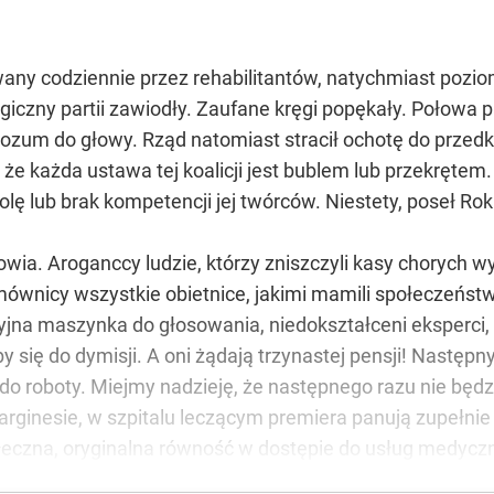
any codziennie przez rehabilitantów, natychmiast poziomo
giczny partii zawiodły. Zaufane kręgi popękały. Połowa p
 rozum do głowy. Rząd natomiast stracił ochotę do przedk
, że każda ustawa tej koalicji jest bublem lub przekręt
olę lub brak kompetencji jej twórców. Niestety, poseł Rok
wia. Aroganccy ludzie, którzy zniszczyli kasy chorych
ównicy wszystkie obietnice, jakimi mamili społeczeńs
yjna maszynka do głosowania, niedokształceni eksperci, 
by się do dymisji. A oni żądają trzynastej pensji! Następ
 do roboty. Miejmy nadzieję, że następnego razu nie będ
marginesie, w szpitalu leczącym premiera panują zupełnie 
łeczna, oryginalna równość w dostępie do usług medyczn