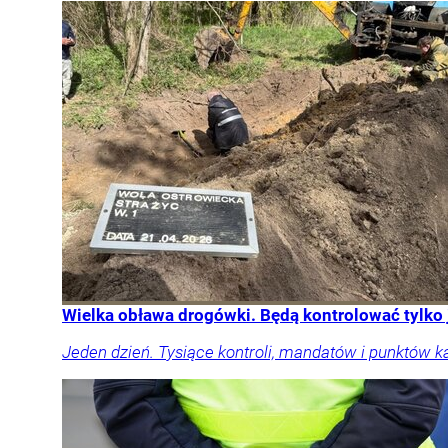
Wielka obława drogówki. Będą kontrolować tylko
Jeden dzień. Tysiące kontroli, mandatów i punktów k