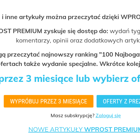
 i inne artykuły można przeczytać dzięki WP
OST PREMIUM zyskuje się dostęp do:
wydań tyg
komentarzy, opinii oraz dodatkowych arty
ogą przeczytać najnowszy ranking "100 Najbo
fertach także wydanie specjalne. Wkrótce kolej
rzez 3 miesiące lub wybierz o
WYPRÓBUJ PRZEZ 3 MIESIĄCE
OFERTY Z PRE
Masz subskrypcję?
Zaloguj się
NOWE ARTYKUŁY
WPROST PREMIU