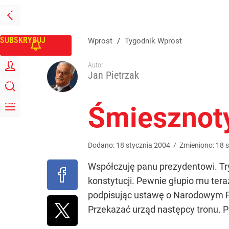
PRZEJDŹ
Udostępnij
0
Skomentuj
NA
WPROST
STRONĘ
GŁÓWNĄ
SUBSKRYBUJ
Wprost
/
Tygodnik Wprost
ZALOGUJ
Autor:
Jan Pietrzak
SZUKAJ
MENU
Śmiesznot
Dodano:
18
stycznia
2004
/
Zmieniono:
18
s
Współczuję panu prezydentowi. Try
konstytucji. Pewnie głupio mu teraz
podpisując ustawę o Narodowym Fun
Przekazać urząd następcy tronu. P