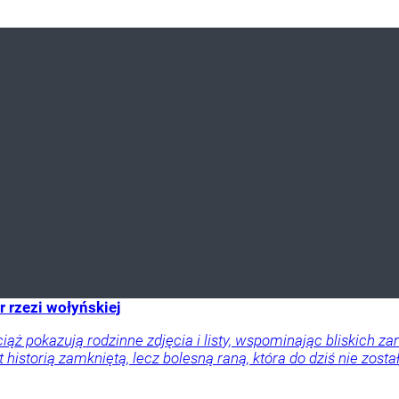
r rzezi wołyńskiej
ciąż pokazują rodzinne zdjęcia i listy, wspominając bliskich
 historią zamkniętą, lecz bolesną raną, która do dziś nie zosta