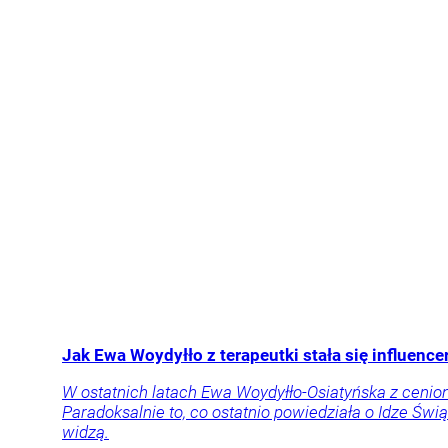
Jak Ewa Woydyłło z terapeutki stała się influen
W ostatnich latach Ewa Woydyłło-Osiatyńska z cenione
Paradoksalnie to, co ostatnio powiedziała o Idze Świą
widzą.