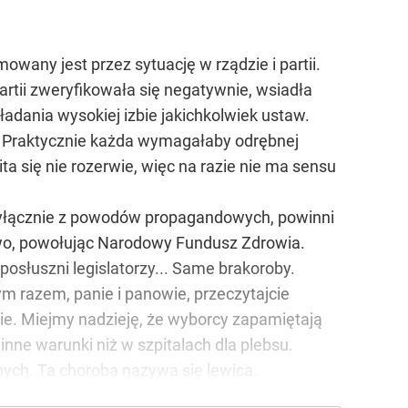
wany jest przez sytuację w rządzie i partii.
artii zweryfikowała się negatywnie, wsiadła
ładania wysokiej izbie jakichkolwiek ustaw.
em. Praktycznie każda wymagałaby odrębnej
ita się nie rozerwie, więc na razie nie ma sensu
 wyłącznie z powodów propagandowych, powinni
two, powołując Narodowy Fundusz Zdrowia.
posłuszni legislatorzy... Same brakoroby.
nym razem, panie i panowie, przeczytajcie
zie. Miejmy nadzieję, że wyborcy zapamiętają
inne warunki niż w szpitalach dla plebsu.
ych. Ta choroba nazywa się lewica.