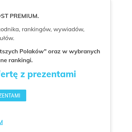
ROST PREMIUM.
odnika, rankingów, wywiadów,
kułów.
gatszych Polaków" oraz w wybranych
ne rankingi.
fertę z prezentami
ZENTAMI
M