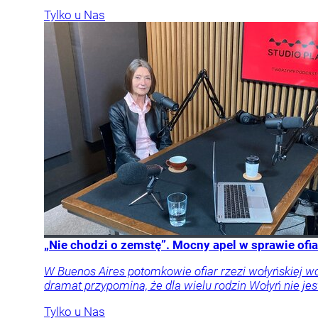
Tylko u Nas
„Nie chodzi o zemstę”. Mocny apel w sprawie ofia
W Buenos Aires potomkowie ofiar rzezi wołyńskiej w
dramat przypomina, że dla wielu rodzin Wołyń nie jest
Tylko u Nas