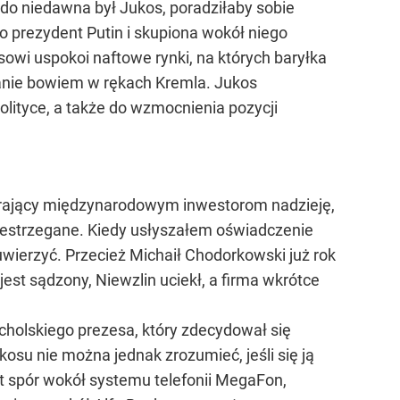
 do niedawna był Jukos, poradziłaby sobie
to prezydent Putin i skupiona wokół niego
wi uspokoi naftowe rynki, na których baryłka
stanie bowiem w rękach Kremla. Jukos
olityce, a także do wzmocnienia pozycji
erający międzynarodowym inwestorom nadzieję,
estrzegane. Kiedy usłyszałem oświadczenie
ierzyć. Przecież Michaił Chodorkowski już rok
st sądzony, Niewzlin uciekł, a firma wkrótce
holskiego prezesa, który zdecydował się
su nie można jednak zrozumieć, jeśli się ją
st spór wokół systemu telefonii MegaFon,