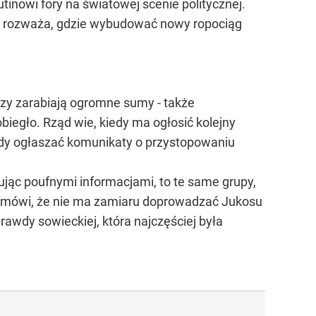
tinowi fory na światowej scenie politycznej.
osji rozważa, gdzie wybudować nowy ropociąg
rzy zarabiają ogromne sumy - także
egło. Rząd wie, kiedy ma ogłosić kolejny
iedy ogłaszać komunikaty o przystopowaniu
ując poufnymi informacjami, to te same grupy,
in mówi, że nie ma zamiaru doprowadzać Jukosu
wdy sowieckiej, która najczęściej była