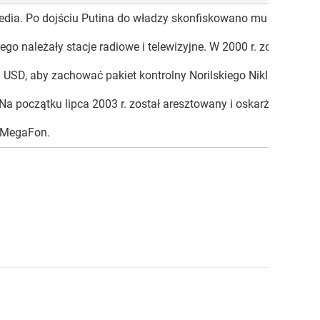
 media. Po dojściu Putina do władzy skonfiskowano mu większość
o należały stacje radiowe i telewizyjne. W 2000 r. został zmusz
n USD, aby zachować pakiet kontrolny Norilskiego Nikla, najwię
a początku lipca 2003 r. został aresztowany i oskarżony o niel
i MegaFon.