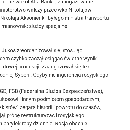
skupione wokół Alfa Banku, zaangażowane
ministerstwo walczy przeciwko Nikołajowi
 Nikołaja Aksonienki, byłego ministra transportu
 mianownik: służby specjalne.
 Jukos zreorganizował się, stosując
cern szybko zaczął osiągać świetne wyniki.
wiatowej produkcji. Zaangażował się też
niej Syberii. Gdyby nie ingerencja rosyjskiego
 KGB, FSB (Federalna Służba Bezpieczeństwa),
 Jukosowi i innym podmiotom gospodarczym,
kistów" zegara historii i powrotu do czasów,
ął próbę restrukturyzacji rosyjskiego
n baryłek ropy dziennie. Rosja obecnie