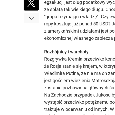
egzekucji jest dług podatkowy wyc
ze spłatą tak wielkiego długu. Cho
"grupa trzymająca władzę". Czy e
ropy kosztuje już ponad 50 USD? J
z amerykańskimi udziałami jest po
ekonomicznej własnego zaplecza p
Rozbójnicy i warchoły
Rozgrywka Kremla przeciwko konc
że Rosja stanie się krajem, w kt
Władimira Putina, że nie ma on z
jest gościem więzienia Matrosskaj
zostanie pozbawiona głównych śro
Na Zachodzie przypadek Jukosu by
wystąpić przeciwko potężnemu poli
traktuje w oderwaniu od innych. W