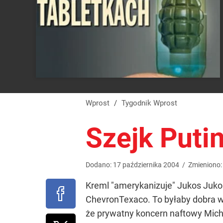
Wprost
/
Tygodnik Wprost
Szejk Puti
Dodano:
17
października
2004
/
Zmieniono
Kreml "amerykanizuje" Jukos Juko
ChevronTexaco. To byłaby dobra wi
że prywatny koncern naftowy Mich