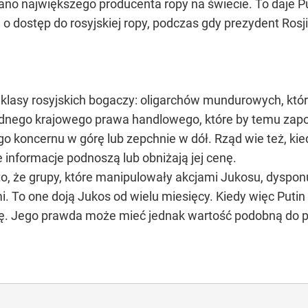
ano największego producenta ropy na świecie. To daje Pu
ce o dostęp do rosyjskiej ropy, podczas gdy prezydent R
 klasy rosyjskich bogaczy: oligarchów mundurowych, któ
dnego krajowego prawa handlowego, które by temu zapobi
ego koncernu w górę lub zepchnie w dół. Rząd wie też, k
e informacje podnoszą lub obniżają jej cenę.
to, że grupy, które manipulowały akcjami Jukosu, dyspon
i. To one doją Jukos od wielu miesięcy. Kiedy więc Put
 Jego prawda może mieć jednak wartość podobną do pra