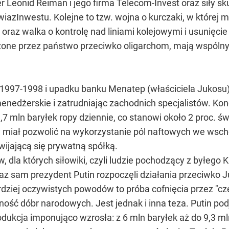
r Leonid Reiman i jego firma Telecom-Invest oraz siły 
iazInwestu. Kolejne to tzw. wojna o kurczaki, w której 
 oraz walka o kontrolę nad liniami kolejowymi i usunięcie
zone przez państwo przeciwko oligarchom, mają wspólny
1997-1998 i upadku banku Menatep (właściciela Jukosu)
nedżerskie i zatrudniając zachodnich specjalistów. Kon
7 mln baryłek ropy dziennie, co stanowi około 2 proc. ś
 miał pozwolić na wykorzystanie pól naftowych we wschod
zwijającą się prywatną spółką.
dla których siłowiki, czyli ludzie pochodzący z byłego
z sam prezydent Putin rozpoczęli działania przeciwko
rdziej oczywistych powodów to próba cofnięcia przez "cze
ść dóbr narodowych. Jest jednak i inna teza. Putin podj
dukcja imponująco wzrosła: z 6 mln baryłek aż do 9,3 ml