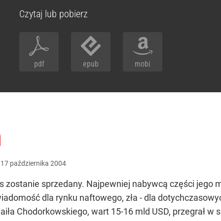
Czytaj lub pobierz
pdf
epub
mobi
n
:
17
października
2004
s zostanie sprzedany. Najpewniej nabywcą części jego 
adomość dla rynku naftowego, zła - dla dotychczasowyc
aiła Chodorkowskiego, wart 15-16 mld USD, przegrał w