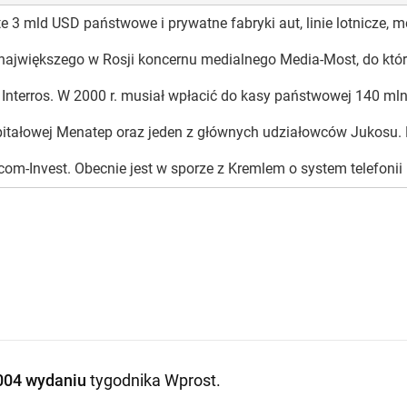
te 3 mld USD państwowe i prywatne fabryki aut, linie lotnicze,
 największego w Rosji koncernu medialnego Media-Most, do któreg
g Interros. W 2000 r. musiał wpłacić do kasy państwowej 140 ml
pitałowej Menatep oraz jeden z głównych udziałowców Jukosu. N
lecom-Invest. Obecnie jest w sporze z Kremlem o system telefoni
004 wydaniu
tygodnika Wprost
.