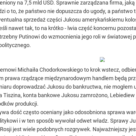
eniony na 7,5 mld USD. Sprawnie zarządzana firma, jaką
dzi o to, że państwo nie dopuszcza do ugody, a państwo 
wentualna sprzedaż części Jukosu amerykańskiemu koloso
eśli nawet tak, to na krótko - lwia część koncernu pozo
trzebny Putinowi do wzmocnienia jego roli w światowej p
olitycznego.
ernowi Michaiła Chodorkowskiego to krok wstecz, odbi
órym prawa rządzące międzynarodowym handlem będą prz
amiaru doprowadzać Jukosu do bankructwa, nie mogłem uw
a Tiszina, konta bankowe Jukosu zamrożono, Lebiediew je
dków produkcji.
wa dość często oceniany jako odosobniona sprawa warc
tykowi i w ten sposób wywołał odwet władz. Sprawy Juko
 Rosji jest wiele podobnych rozgrywek. Najważniejszy je