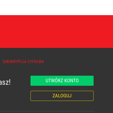
SUBSKRYPCJA CYFROWA
UTWÓRZ KONTO
asz!
ZALOGUJ