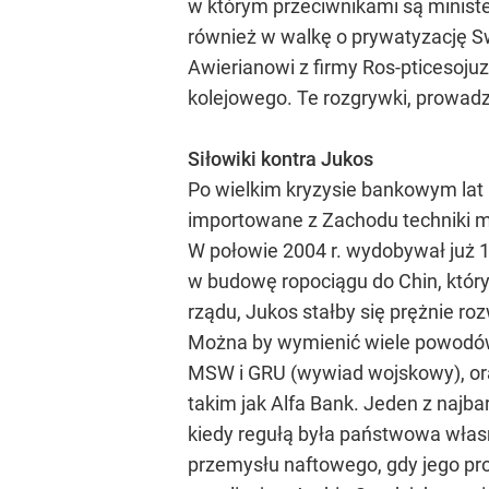
w którym przeciwnikami są ministe
również w walkę o prywatyzację Sw
Awierianowi z firmy Ros-pticesojuz
kolejowego. Te rozgrywki, prowad
Siłowiki kontra Jukos
Po wielkim kryzysie bankowym lat 
importowane z Zachodu techniki me
W połowie 2004 r. wydobywał już 1,
w budowę ropociągu do Chin, który
rządu, Jukos stałby się prężnie ro
Można by wymienić wiele powodów, 
MSW i GRU (wywiad wojskowy), ora
takim jak Alfa Bank. Jeden z najba
kiedy regułą była państwowa własno
przemysłu naftowego, gdy jego pro