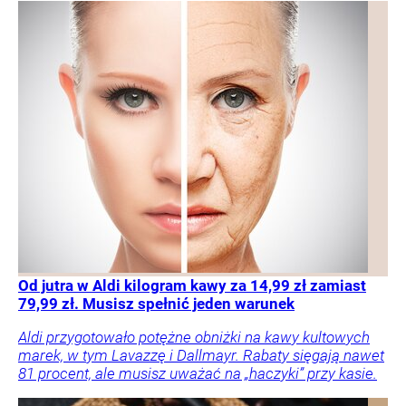
Od jutra w Aldi kilogram kawy za 14,99 zł zamiast
79,99 zł. Musisz spełnić jeden warunek
Aldi przygotowało potężne obniżki na kawy kultowych
marek, w tym Lavazzę i Dallmayr. Rabaty sięgają nawet
81 procent, ale musisz uważać na „haczyki” przy kasie.