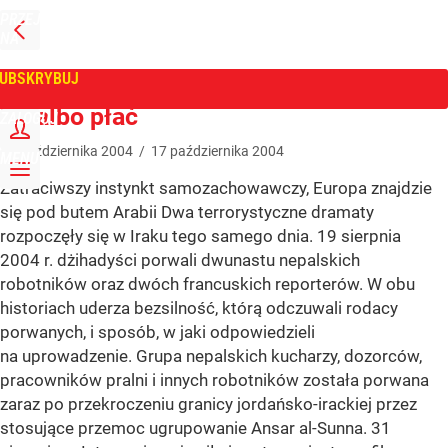
PRZEJDŹ
NA
WPROST
STRONĘ
GŁÓWNĄ
UBSKRYBUJ
Tygodnik Wprost
Bij albo płać
ZALOGUJ
17
października
2004
/
17
października
2004
MENU
Zatraciwszy instynkt samozachowawczy, Europa znajdzie
się pod butem Arabii Dwa terrorystyczne dramaty
rozpoczęły się w Iraku tego samego dnia. 19 sierpnia
2004 r. dżihadyści porwali dwunastu nepalskich
robotników oraz dwóch francuskich reporterów. W obu
historiach uderza bezsilność, którą odczuwali rodacy
porwanych, i sposób, w jaki odpowiedzieli
na uprowadzenie. Grupa nepalskich kucharzy, dozorców,
pracowników pralni i innych robotników została porwana
zaraz po przekroczeniu granicy jordańsko-irackiej przez
stosujące przemoc ugrupowanie Ansar al-Sunna. 31