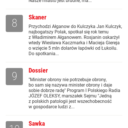
Nasze miasto jest brudne, ma...
Skaner
8
Przychodzi Ałganow do Kulczyka Jan Kulczyk,
najbogatszy Polak, spotkał się rok temu
z Władimirem Ałganowem. Rosjanin oskarżył
wtedy Wiesława Kaczmarka i Macieja Giereja
o wzięcie 5 mln dolarów łapówki od Łukoilu.
Do spotkania...
Dossier
9
"Minister obrony nie potrzebuje obrony,
bo sam się nazywa minister obrony i daje
sobie dobrze radę" Program I Polskiego Radia
JÓZEF OLEKSY, marszałek Sejmu "Jedną
z polskich patologii jest wszechobecność
w gospodarce ludzi z...
Sawka