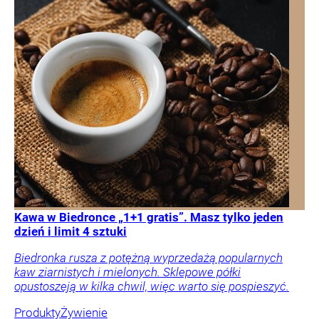
Kawa w Biedronce „1+1 gratis”. Masz tylko jeden
dzień i limit 4 sztuki
Biedronka rusza z potężną wyprzedażą popularnych
kaw ziarnistych i mielonych. Sklepowe półki
opustoszeją w kilka chwil, więc warto się pospieszyć.
Produkty
Żywienie