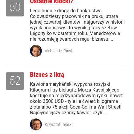
Ostatnie klocki?
50
Lego buduje drogę do bankructwa
Co dwudziesty pracownik na bruku, utrata
jednej czwartej klientów i najgorszy w historii
wynik finansowy - to wyniki pracy szefów
Lego tylko w ostatnim roku. Menedżerowie
nie rozumieją twardych reguł biznesu:...
Aleksander Piński
Biznes z ikrą
52
Kawior amerykański wypycha rosyjski
Kilogram ikry bieługi z Morza Kaspijskiego
kosztuje na międzynarodowym rynku nawet
około 3500 USD - tyle ile ćwierć kilograma
złota albo 75 akcji Coca-Coli na Wall Street!
Najsłynniejszy czarny kawior, czyli...
Krzysztof Trębski