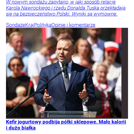
W nowym sondażu zapytano, w jaki sposób relacje
Karola Nawrockiego i rządu Donalda Tuska przekładają
się na bezpieczeństwo Polski. Wyniki są wymowne.
Sondaże
Kraj
Polityka
Opinie i komentarze
Kefir jogurtowy podbija półki sklepowe. Mało kalorii
i dużo białka