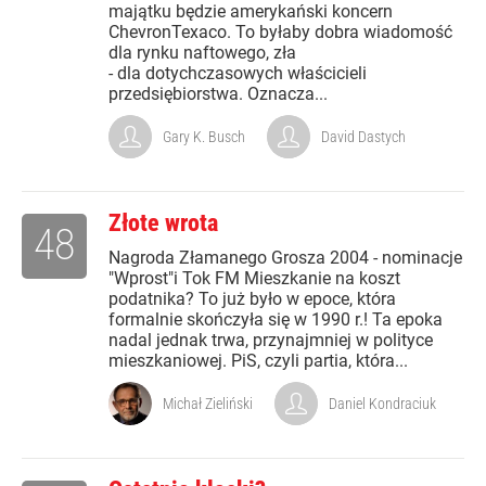
majątku będzie amerykański koncern
ChevronTexaco. To byłaby dobra wiadomość
dla rynku naftowego, zła
- dla dotychczasowych właścicieli
przedsiębiorstwa. Oznacza...
Gary K. Busch
David Dastych
Złote wrota
48
Nagroda Złamanego Grosza 2004 - nominacje
"Wprost"i Tok FM Mieszkanie na koszt
podatnika? To już było w epoce, która
formalnie skończyła się w 1990 r.! Ta epoka
nadal jednak trwa, przynajmniej w polityce
mieszkaniowej. PiS, czyli partia, która...
Michał Zieliński
Daniel Kondraciuk