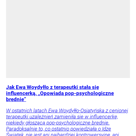
Jak Ewa Woydyłło z terapeutki stała się
influencerką. „Opowiada pop-psychologiczne
brednie”
W ostatnich latach Ewa Woydyłło-Osiatyńska z cenionej
terapeutki uzależnień zamieniła się w influencerkę,
niekiedy głoszącą pop-psychologiczne brednie.
Paradoksalnie to, co ostatnio powiedziała o Idze
Świątek, nie jest ani najbardziej kontrowersyjne, ani