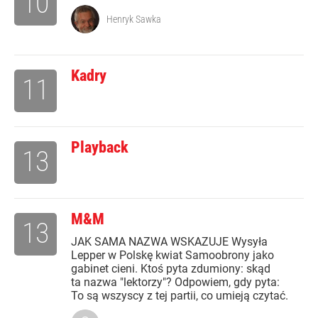
10
Henryk Sawka
Kadry
11
Playback
13
M&M
13
JAK SAMA NAZWA WSKAZUJE Wysyła
Lepper w Polskę kwiat Samoobrony jako
gabinet cieni. Ktoś pyta zdumiony: skąd
ta nazwa "lektorzy"? Odpowiem, gdy pyta:
To są wszyscy z tej partii, co umieją czytać.