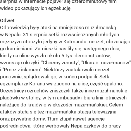
sierpnia w Internecie pojawił się czterominutowy film
wideo pokazujący ich egzekucję.
Odwet
Odpowiedzią były ataki na mniejszość muzułmańską
w Nepalu. 31 sierpnia setki rozwścieczonych młodych
mężczyzn otoczyło jedyny w Katmandu meczet, obrzucając
go kamieniami. Zamieszki nasiliły się następnego dnia,
kiedy na ulice wyszło około 5 tys. demonstrantów,
wznosząc okrzyki: "Chcemy zemsty", "Ukarać muzułmanów"
i "Precz z islamem". Niektórzy zaatakowali meczet
ponownie, splądrowali go, w końcu podpalili. Setki
egzemplarzy Koranu wyrzucono na ulice, część spalono.
Uczestnicy rozruchów zniszczyli także inne muzułmańskie
placówki w stolicy, w tym ambasady i biura linii lotniczych
należące do krajów o większości muzułmańskiej. Celem
ataków stała się też muzułmańska stacja telewizyjna
oraz prywatne domy. Tłum złupił nawet agencje
pośrednictwa, które werbowały Nepalczyków do pracy