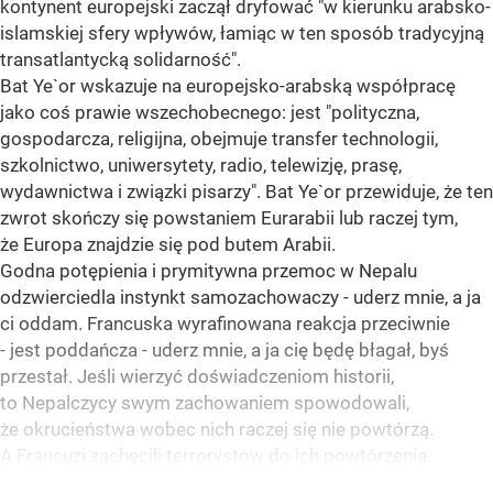
kontynent europejski zaczął dryfować "w kierunku arabsko-
islamskiej sfery wpływów, łamiąc w ten sposób tradycyjną
transatlantycką solidarność".
Bat Ye`or wskazuje na europejsko-arabską współpracę
jako coś prawie wszechobecnego: jest "polityczna,
gospodarcza, religijna, obejmuje transfer technologii,
szkolnictwo, uniwersytety, radio, telewizję, prasę,
wydawnictwa i związki pisarzy". Bat Ye`or przewiduje, że ten
zwrot skończy się powstaniem Eurarabii lub raczej tym,
że Europa znajdzie się pod butem Arabii.
Godna potępienia i prymitywna przemoc w Nepalu
odzwierciedla instynkt samozachowaczy - uderz mnie, a ja
ci oddam. Francuska wyrafinowana reakcja przeciwnie
- jest poddańcza - uderz mnie, a ja cię będę błagał, byś
przestał. Jeśli wierzyć doświadczeniom historii,
to Nepalczycy swym zachowaniem spowodowali,
że okrucieństwa wobec nich raczej się nie powtórzą.
A Francuzi zachęcili terrorystów do ich powtórzenia.