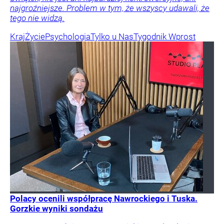
najgroźniejsze. Problem w tym, że wszyscy udawali, że
tego nie widzą.
Kraj
Życie
Psychologia
Tylko u Nas
Tygodnik Wprost
Polacy ocenili współpracę Nawrockiego i Tuska.
Gorzkie wyniki sondażu