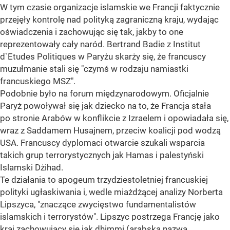
W tym czasie organizacje islamskie we Francji faktycznie
przejęły kontrolę nad polityką zagraniczną kraju, wydając
oświadczenia i zachowując się tak, jakby to one
reprezentowały cały naród. Bertrand Badie z Institut
d`Etudes Politiques w Paryżu skarży się, że francuscy
muzułmanie stali się "czymś w rodzaju namiastki
francuskiego MSZ".
Podobnie było na forum międzynarodowym. Oficjalnie
Paryż powoływał się jak dziecko na to, że Francja stała
po stronie Arabów w konflikcie z Izraelem i opowiadała się,
wraz z Saddamem Husajnem, przeciw koalicji pod wodzą
USA. Francuscy dyplomaci otwarcie szukali wsparcia
takich grup terrorystycznych jak Hamas i palestyński
Islamski Dżihad.
Te działania to apogeum trzydziestoletniej francuskiej
polityki ugłaskiwania i, wedle miażdżącej analizy Norberta
Lipszyca, "znaczące zwycięstwo fundamentalistów
islamskich i terrorystów". Lipszyc postrzega Francję jako
kraj zachowujący się jak dhimmi (arabska nazwa