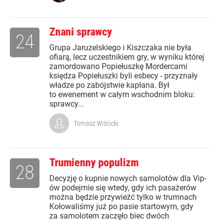
Znani sprawcy
24
Grupa Jaruzelskiego i Kiszczaka nie była
ofiarą, lecz uczestnikiem gry, w wyniku której
zamordowano Popiełuszkę Mordercami
księdza Popiełuszki byli esbecy - przyznały
władze po zabójstwie kapłana. Był
to ewenement w całym wschodnim bloku:
sprawcy...
Tomasz Wiścicki
Trumienny populizm
28
Decyzję o kupnie nowych samolotów dla Vip-
ów podejmie się wtedy, gdy ich pasażerów
można będzie przywieźć tylko w trumnach
Kołowaliśmy już po pasie startowym, gdy
za samolotem zaczęło biec dwóch