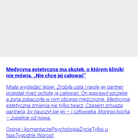
Medycyna estetyczna ma skutek, o którym kliniki
nie mówią. „Nie chcę jej całować”
Miała wyglądać lepiej. Zrobiła usta i nagle jej partner
przestał mieć ochotę ją całować. On poprawił szczękę,
a żona zobaczyła w nim obcego mężczyznę. Medycyna
estetyczna zmienia nie tylko twarz. Czasem zmusza
partnera, by nauczył się jej – i człowieka, którego kocha
– zupełnie od nowa.
Opinie i komentarze
Psychologia
Życie
Tylko u
Nas
Tygodnik Wprost