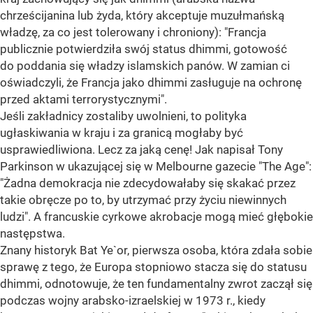
chrześcijanina lub żyda, który akceptuje muzułmańską
władzę, za co jest tolerowany i chroniony): "Francja
publicznie potwierdziła swój status dhimmi, gotowość
do poddania się władzy islamskich panów. W zamian ci
oświadczyli, że Francja jako dhimmi zasługuje na ochronę
przed aktami terrorystycznymi".
Jeśli zakładnicy zostaliby uwolnieni, to polityka
ugłaskiwania w kraju i za granicą mogłaby być
usprawiedliwiona. Lecz za jaką cenę! Jak napisał Tony
Parkinson w ukazującej się w Melbourne gazecie "The Age":
"Żadna demokracja nie zdecydowałaby się skakać przez
takie obręcze po to, by utrzymać przy życiu niewinnych
ludzi". A francuskie cyrkowe akrobacje mogą mieć głębokie
następstwa.
Znany historyk Bat Ye`or, pierwsza osoba, która zdała sobie
sprawę z tego, że Europa stopniowo stacza się do statusu
dhimmi, odnotowuje, że ten fundamentalny zwrot zaczął się
podczas wojny arabsko-izraelskiej w 1973 r., kiedy