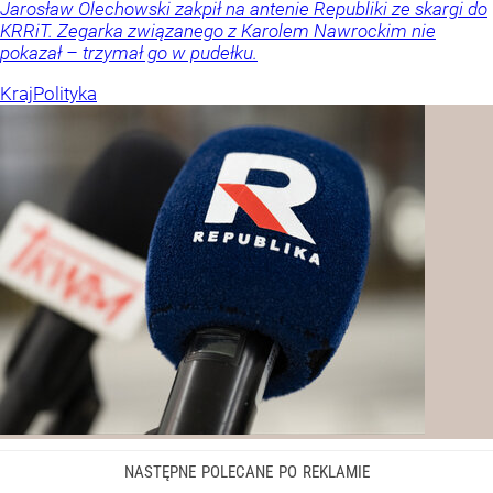
Jarosław Olechowski zakpił na antenie Republiki ze skargi do
KRRiT. Zegarka związanego z Karolem Nawrockim nie
pokazał – trzymał go w pudełku.
Kraj
Polityka