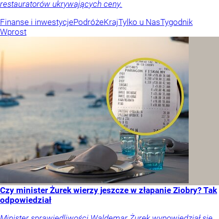
restauratorów ukrywających ceny.
Finanse i inwestycje
Podróże
Kraj
Tylko u Nas
Tygodnik
Wprost
Czy minister Żurek wierzy jeszcze w złapanie Ziobry? Tak
odpowiedział
Minister sprawiedliwości Waldemar Żurek wypowiedział się