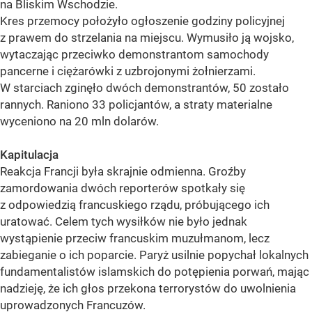
na Bliskim Wschodzie.
Kres przemocy położyło ogłoszenie godziny policyjnej
z prawem do strzelania na miejscu. Wymusiło ją wojsko,
wytaczając przeciwko demonstrantom samochody
pancerne i ciężarówki z uzbrojonymi żołnierzami.
W starciach zginęło dwóch demonstrantów, 50 zostało
rannych. Raniono 33 policjantów, a straty materialne
wyceniono na 20 mln dolarów.
Kapitulacja
Reakcja Francji była skrajnie odmienna. Groźby
zamordowania dwóch reporterów spotkały się
z odpowiedzią francuskiego rządu, próbującego ich
uratować. Celem tych wysiłków nie było jednak
wystąpienie przeciw francuskim muzułmanom, lecz
zabieganie o ich poparcie. Paryż usilnie popychał lokalnych
fundamentalistów islamskich do potępienia porwań, mając
nadzieję, że ich głos przekona terrorystów do uwolnienia
uprowadzonych Francuzów.