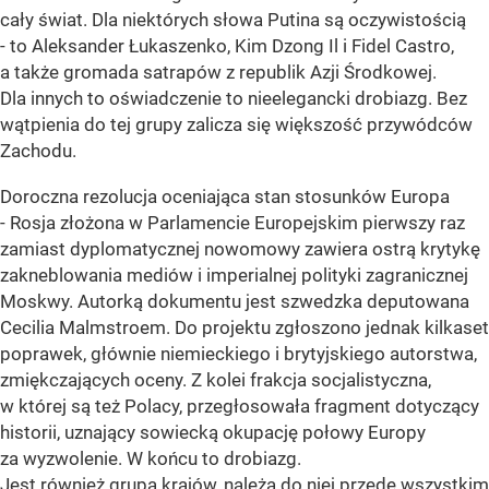
cały świat. Dla niektórych słowa Putina są oczywistością
- to Aleksander Łukaszenko, Kim Dzong Il i Fidel Castro,
a także gromada satrapów z republik Azji Środkowej.
Dla innych to oświadczenie to nieelegancki drobiazg. Bez
wątpienia do tej grupy zalicza się większość przywódców
Zachodu.
Doroczna rezolucja oceniająca stan stosunków Europa
- Rosja złożona w Parlamencie Europejskim pierwszy raz
zamiast dyplomatycznej nowomowy zawiera ostrą krytykę
zakneblowania mediów i imperialnej polityki zagranicznej
Moskwy. Autorką dokumentu jest szwedzka deputowana
Cecilia Malmstroem. Do projektu zgłoszono jednak kilkaset
poprawek, głównie niemieckiego i brytyjskiego autorstwa,
zmiękczających oceny. Z kolei frakcja socjalistyczna,
w której są też Polacy, przegłosowała fragment dotyczący
historii, uznający sowiecką okupację połowy Europy
za wyzwolenie. W końcu to drobiazg.
Jest również grupa krajów, należą do niej przede wszystkim