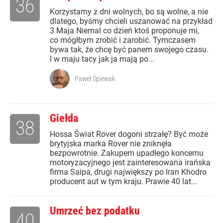
36
Korzystamy z dni wolnych, bo są wolne, a nie
dlatego, byśmy chcieli uszanować na przykład
3 Maja Niemal co dzień ktoś proponuje mi,
co mógłbym zrobić i zarobić. Tymczasem
bywa tak, że chcę być panem swojego czasu.
I w maju tacy jak ja mają po...
Paweł Śpiewak
Giełda
38
Hossa Świat Rover dogoni strzałę? Być może
brytyjska marka Rover nie zniknęła
bezpowrotnie. Zakupem upadłego koncernu
motoryzacyjnego jest zainteresowana irańska
firma Saipa, drugi największy po Iran Khodro
producent aut w tym kraju. Prawie 40 lat...
Umrzeć bez podatku
40