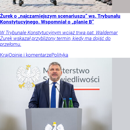
Żurek o „najczarniejszym scenariuszu” ws. Trybunału
Konstytucyjnego. Wspomniał o „planie B”
W Trybunale Konstytucyjnym wciąż trwa pat. Waldemar
Żurek wskazał przybliżony termin, kiedy ma dojść do
przełomu.
Kraj
Opinie i komentarze
Polityka