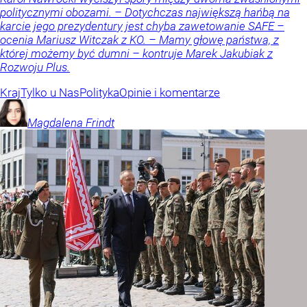
politycznymi obozami. – Dotychczas największą hańbą na
karcie jego prezydentury jest chyba zawetowanie SAFE –
ocenia Mariusz Witczak z KO. – Mamy głowę państwa, z
której możemy być dumni – kontruje Marek Jakubiak z
Rozwoju Plus.
Kraj
Tylko u Nas
Polityka
Opinie i komentarze
Magdalena
Frindt