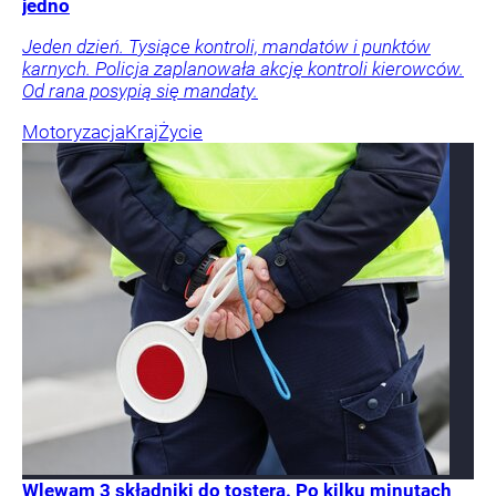
jedno
Jeden dzień. Tysiące kontroli, mandatów i punktów
karnych. Policja zaplanowała akcję kontroli kierowców.
Od rana posypią się mandaty.
Motoryzacja
Kraj
Życie
Wlewam 3 składniki do tostera. Po kilku minutach