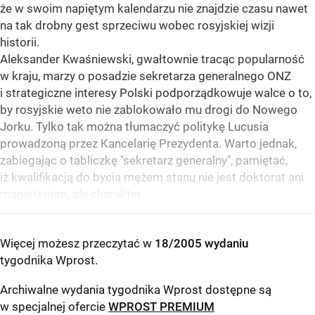
że w swoim napiętym kalendarzu nie znajdzie czasu nawet
na tak drobny gest sprzeciwu wobec rosyjskiej wizji
historii.
Aleksander Kwaśniewski, gwałtownie tracąc popularność
w kraju, marzy o posadzie sekretarza generalnego ONZ
i strategiczne interesy Polski podporządkowuje walce o to,
by rosyjskie weto nie zablokowało mu drogi do Nowego
Jorku. Tylko tak można tłumaczyć politykę Lucusia
prowadzoną przez Kancelarię Prezydenta. Warto jednak,
zabiegając o tabliczkę "sekretarz generalny", pamiętać,
iż kwalifikacją do bycia mężem stanu nie jest doktorat ani
magisterium, ale charakter.
Więcej możesz przeczytać w
18/2005 wydaniu
tygodnika Wprost
.
Archiwalne wydania tygodnika Wprost dostępne są
w specjalnej ofercie
WPROST PREMIUM