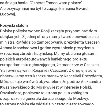
na śniegu hasło: "Generał Franco wam pokaże".
Ale przynajmniej nie był to zagajnik imienia Gwardii
Ludowej.
Rosyjski slalom
Polska polityka wobec Rosji zaczęła przypominać dom
obłąkanych. Z jednej strony mamy twarde oświadczenie
ministra Rotfelda po zamordowaniu prezydenta Czeczenii
Asłana Maschadowa i godne wystąpienie prezydenta
w rocznicę zbrodni katyńskiej. Mamy obalenie głosami
polskich eurodeputowanych haniebnego projektu
europarlamentu ogłaszającego, że masakrze w Czeczenii
"na równi są winni Rosjanie i Czeczeni". Z drugiej strony
obserwujemy oszukańcze manewry Kancelarii Prezydenta,
która usiłuje wmówić obywatelom, że podróż Aleksandra
Kwaśniewskiego do Moskwy jest w interesie Polski.
Oszukańcze, ponieważ to strona polska zabiegała
o zaproszenie generała Jaruzelskiego do Moskwy,
to strona polska nie widziała niczego niestosownego