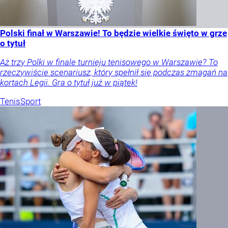
Polski finał w Warszawie! To będzie wielkie święto w grze
o tytuł
Aż trzy Polki w finale turnieju tenisowego w Warszawie? To
rzeczywiście scenariusz, który spełnił się podczas zmagań na
kortach Legii. Gra o tytuł już w piątek!
Tenis
Sport