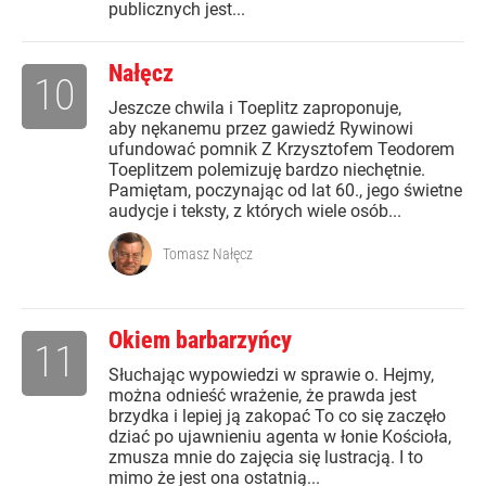
publicznych jest...
Nałęcz
10
Jeszcze chwila i Toeplitz zaproponuje,
aby nękanemu przez gawiedź Rywinowi
ufundować pomnik Z Krzysztofem Teodorem
Toeplitzem polemizuję bardzo niechętnie.
Pamiętam, poczynając od lat 60., jego świetne
audycje i teksty, z których wiele osób...
Tomasz Nałęcz
Okiem barbarzyńcy
11
Słuchając wypowiedzi w sprawie o. Hejmy,
można odnieść wrażenie, że prawda jest
brzydka i lepiej ją zakopać To co się zaczęło
dziać po ujawnieniu agenta w łonie Kościoła,
zmusza mnie do zajęcia się lustracją. I to
mimo że jest ona ostatnią...