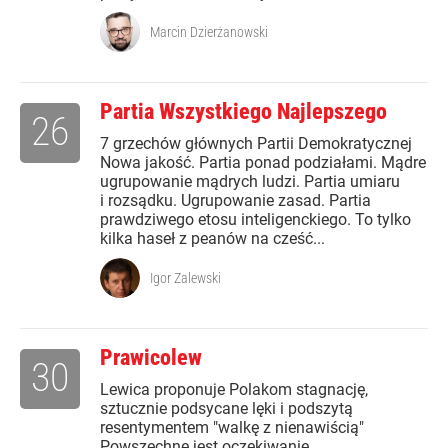
Marcin Dzierżanowski
Partia Wszystkiego Najlepszego
26
7 grzechów głównych Partii Demokratycznej
Nowa jakość. Partia ponad podziałami. Mądre
ugrupowanie mądrych ludzi. Partia umiaru
i rozsądku. Ugrupowanie zasad. Partia
prawdziwego etosu inteligenckiego. To tylko
kilka haseł z peanów na cześć...
Igor Zalewski
Prawicolew
30
Lewica proponuje Polakom stagnację,
sztucznie podsycane lęki i podszytą
resentymentem "walkę z nienawiścią"
Powszechne jest oczekiwanie,