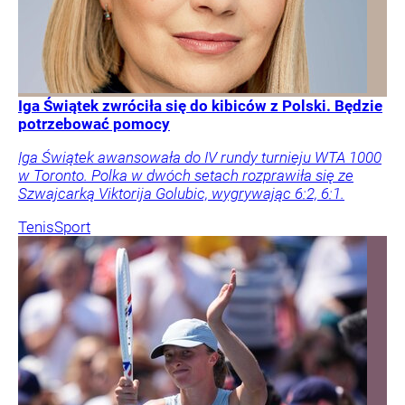
Iga Świątek zwróciła się do kibiców z Polski. Będzie
potrzebować pomocy
Iga Świątek awansowała do IV rundy turnieju WTA 1000
w Toronto. Polka w dwóch setach rozprawiła się ze
Szwajcarką Viktorija Golubic, wygrywając 6:2, 6:1.
Tenis
Sport