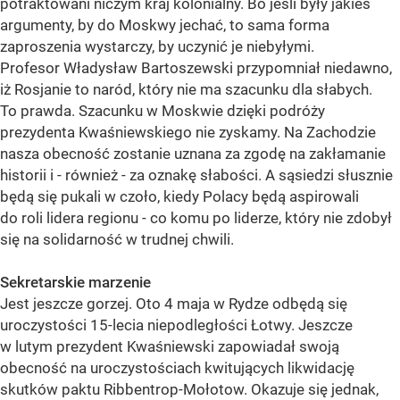
potraktowani niczym kraj kolonialny. Bo jeśli były jakieś
argumenty, by do Moskwy jechać, to sama forma
zaproszenia wystarczy, by uczynić je niebyłymi.
Profesor Władysław Bartoszewski przypomniał niedawno,
iż Rosjanie to naród, który nie ma szacunku dla słabych.
To prawda. Szacunku w Moskwie dzięki podróży
prezydenta Kwaśniewskiego nie zyskamy. Na Zachodzie
nasza obecność zostanie uznana za zgodę na zakłamanie
historii i - również - za oznakę słabości. A sąsiedzi słusznie
będą się pukali w czoło, kiedy Polacy będą aspirowali
do roli lidera regionu - co komu po liderze, który nie zdobył
się na solidarność w trudnej chwili.
Sekretarskie marzenie
Jest jeszcze gorzej. Oto 4 maja w Rydze odbędą się
uroczystości 15-lecia niepodległości Łotwy. Jeszcze
w lutym prezydent Kwaśniewski zapowiadał swoją
obecność na uroczystościach kwitujących likwidację
skutków paktu Ribbentrop-Mołotow. Okazuje się jednak,