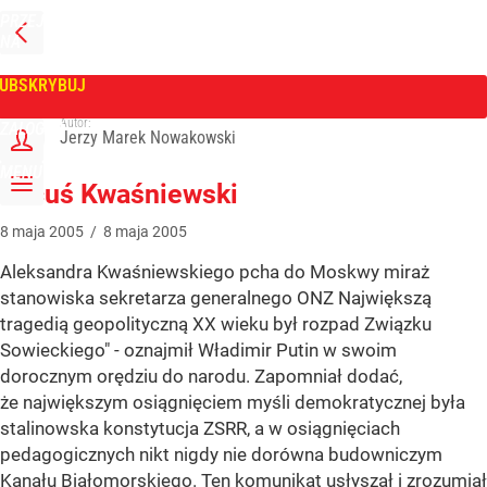
PRZEJDŹ
NA
WPROST
STRONĘ
GŁÓWNĄ
UBSKRYBUJ
Tygodnik Wprost
Autor:
ZALOGUJ
Jerzy Marek Nowakowski
MENU
Lucuś Kwaśniewski
8
maja
2005
/
8
maja
2005
Aleksandra Kwaśniewskiego pcha do Moskwy miraż
stanowiska sekretarza generalnego ONZ Największą
tragedią geopolityczną XX wieku był rozpad Związku
Sowieckiego" - oznajmił Władimir Putin w swoim
dorocznym orędziu do narodu. Zapomniał dodać,
że największym osiągnięciem myśli demokratycznej była
stalinowska konstytucja ZSRR, a w osiągnięciach
pedagogicznych nikt nigdy nie dorówna budowniczym
Kanału Białomorskiego. Ten komunikat usłyszał i zrozumiał