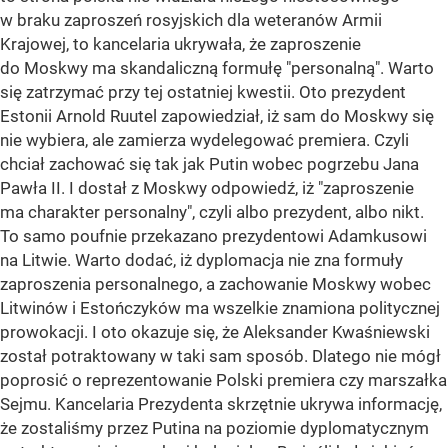
w braku zaproszeń rosyjskich dla weteranów Armii
Krajowej, to kancelaria ukrywała, że zaproszenie
do Moskwy ma skandaliczną formułę "personalną". Warto
się zatrzymać przy tej ostatniej kwestii. Oto prezydent
Estonii Arnold Ruutel zapowiedział, iż sam do Moskwy się
nie wybiera, ale zamierza wydelegować premiera. Czyli
chciał zachować się tak jak Putin wobec pogrzebu Jana
Pawła II. I dostał z Moskwy odpowiedź, iż "zaproszenie
ma charakter personalny", czyli albo prezydent, albo nikt.
To samo poufnie przekazano prezydentowi Adamkusowi
na Litwie. Warto dodać, iż dyplomacja nie zna formuły
zaproszenia personalnego, a zachowanie Moskwy wobec
Litwinów i Estończyków ma wszelkie znamiona politycznej
prowokacji. I oto okazuje się, że Aleksander Kwaśniewski
został potraktowany w taki sam sposób. Dlatego nie mógł
poprosić o reprezentowanie Polski premiera czy marszałka
Sejmu. Kancelaria Prezydenta skrzętnie ukrywa informację,
że zostaliśmy przez Putina na poziomie dyplomatycznym