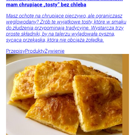
mam chrupiące „tosty” bez chleba
Masz ochotę na chrupiące pieczywo, ale ograniczasz
węglowodany? Zrób te wyjątkowe tosty, które w smaku
do złudzenia przypominają tradycyjne. Wystarczą trzy
proste składniki, by na talerzu wylądowała pyszna,
sycąca przekąska, która nie obciąża żołądka.
Przepisy
Produkty
Żywienie