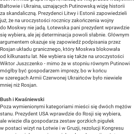
Bałtowie i Ukraina, uznających Putinowską wizję historii
za skandaliczną. Prezydenci Litwy i Estonii zapowiedzieli
już, że na uroczystości rocznicy zakończenia wojny
do Moskwy nie jadą. Łotewska pani prezydent wprawdzie
się wybiera, ale jej determinacja powoli słabnie. Głównym
argumentem okazuje się zapowiedź podpisania przez
Rosjan układu granicznego, który Moskwa blokowała
od kilkunastu lat. Nie wybiera się także na uroczystości
Wiktor Juszczenko - mimo że w stopniu równym Putinowi
mógłby być gospodarzem imprezy, bo w końcu
w szeregach Armii Czerwonej Ukraińców było niewiele
mniej niż Rosjan.
Bush i Kwaśniewski
Poza wymienionymi kategoriami mieści się dwóch mężów
stanu. Prezydent USA wprawdzie do Rosji się wybiera,
ale wiezie dla gospodarza zestaw gorzkich pigułek
w postaci wizyt na Łotwie i w Gruzji, rezolucji Kongresu