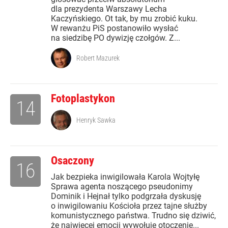
dla prezydenta Warszawy Lecha
Kaczyńskiego. Ot tak, by mu zrobić kuku.
W rewanżu PiS postanowiło wysłać
na siedzibę PO dywizję czołgów. Z...
Robert Mazurek
Fotoplastykon
14
Henryk Sawka
Osaczony
16
Jak bezpieka inwigilowała Karola Wojtyłę
Sprawa agenta noszącego pseudonimy
Dominik i Hejnał tylko podgrzała dyskusję
o inwigilowaniu Kościoła przez tajne służby
komunistycznego państwa. Trudno się dziwić,
że najwięcej emocji wywołuje otoczenie...