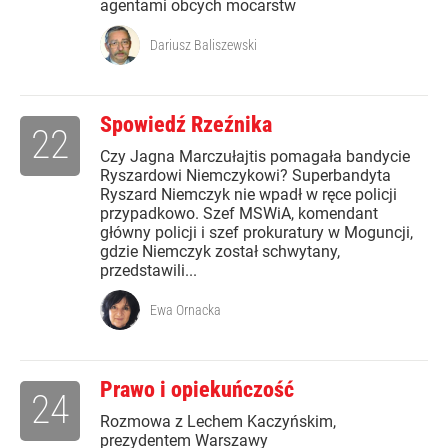
agentami obcych mocarstw
Dariusz Baliszewski
Spowiedź Rzeźnika
22
Czy Jagna Marczułajtis pomagała bandycie
Ryszardowi Niemczykowi? Superbandyta
Ryszard Niemczyk nie wpadł w ręce policji
przypadkowo. Szef MSWiA, komendant
główny policji i szef prokuratury w Moguncji,
gdzie Niemczyk został schwytany,
przedstawili...
Ewa Ornacka
Prawo i opiekuńczość
24
Rozmowa z Lechem Kaczyńskim,
prezydentem Warszawy