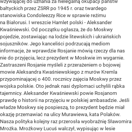
wzywającej do uznania za nielegalną okupacji państw
bałtyckich przez ZSRR po 1945 r. oraz twardego
stanowiska Condoleezzy Rice w sprawie reżimu
na Białorusi. I wreszcie Hamlet polski - Aleksander
Kwaśniewski. Od początku ogłasza, że do Moskwy
pojedzie, zostawiając na lodzie litewskich i ukraińskich
sojuszników. Jego kanceliści podrzucają mediom
informacje, że wprawdzie Rosjanie mówią rzeczy dla nas
nie do przyjęcia, lecz prezydent w Moskwie im wygarnie.
Zastraszeni Rosjanie myśleli z przerażeniem o bojowej
mowie Aleksandra Kwaśniewskiego z murów Kremla
przypominającej o 400. rocznicy zajęcia Moskwy przez
wojska polskie. Oto jednak nasi dyplomaci uchylili rąbka
tajemnicy. Aleksander Kwaśniewski powie Rosjanom
prawdę o historii na przyjęciu w polskiej ambasadzie. Jeśli
władze Moskwy się pospieszą, to prezydent będzie miał
okazję przemawiać na ulicy Murawiewa, kata Polaków.
Nasza polityka kolejny raz przerosła wyobraźnię Sławomira
Mrożka. Mrożkowy Lucuś walczył, wypisując w lesie