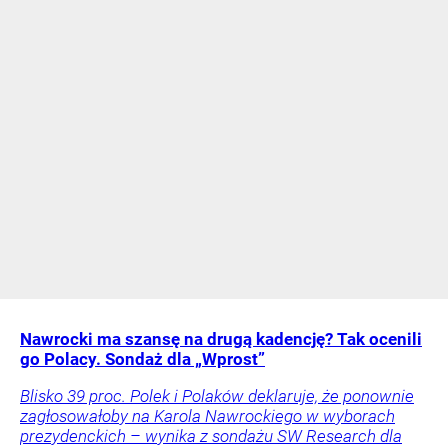
Nawrocki ma szansę na drugą kadencję? Tak ocenili
go Polacy. Sondaż dla „Wprost”
Blisko 39 proc. Polek i Polaków deklaruje, że ponownie
zagłosowałoby na Karola Nawrockiego w wyborach
prezydenckich – wynika z sondażu SW Research dla