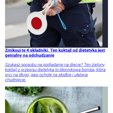
Zmiksuj te 4 składniki. Ten koktajl od dietetyka jest
genialny na odchudzanie
Szukasz sposobu na podjadanie na diecie? Ten zielony
koktajl z przepisu dietetyka to błonnikowa bomba, która
syci na długo, gasi ochotę na słodkie i ułatwia
chudnięcie.