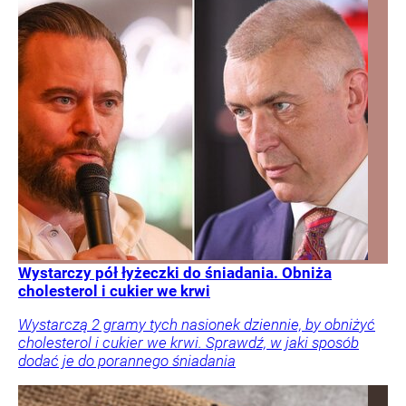
Wystarczy pół łyżeczki do śniadania. Obniża
cholesterol i cukier we krwi
Wystarczą 2 gramy tych nasionek dziennie, by obniżyć
cholesterol i cukier we krwi. Sprawdź, w jaki sposób
dodać je do porannego śniadania