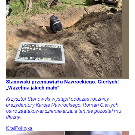
Stanowski przemawiał u Nawrockiego. Giertych:
„Wazelina jakich mało”
Krzysztof Stanowski wystąpił podczas rocznicy
prezydentury Karola Nawrockiego. Roman Giertych
ostro zaatakował dziennikarza, a ten nie pozostał mu
dłużny.
Kraj
Polityka