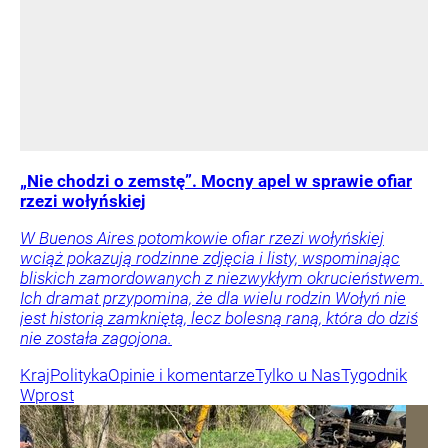
„Nie chodzi o zemstę”. Mocny apel w sprawie ofiar
rzezi wołyńskiej
W Buenos Aires potomkowie ofiar rzezi wołyńskiej
wciąż pokazują rodzinne zdjęcia i listy, wspominając
bliskich zamordowanych z niezwykłym okrucieństwem.
Ich dramat przypomina, że dla wielu rodzin Wołyń nie
jest historią zamkniętą, lecz bolesną raną, która do dziś
nie została zagojona.
Kraj
Polityka
Opinie i komentarze
Tylko u Nas
Tygodnik
Wprost