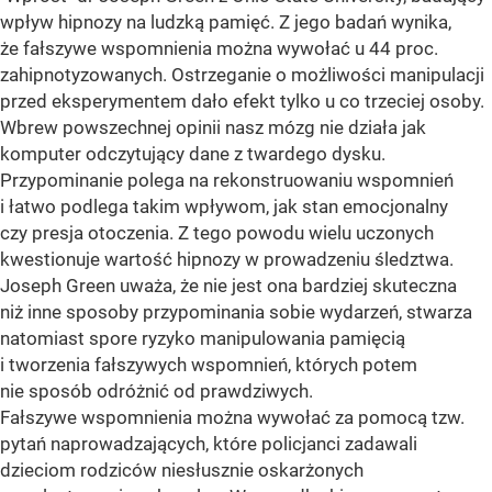
wpływ hipnozy na ludzką pamięć. Z jego badań wynika,
że fałszywe wspomnienia można wywołać u 44 proc.
zahipnotyzowanych. Ostrzeganie o możliwości manipulacji
przed eksperymentem dało efekt tylko u co trzeciej osoby.
Wbrew powszechnej opinii nasz mózg nie działa jak
komputer odczytujący dane z twardego dysku.
Przypominanie polega na rekonstruowaniu wspomnień
i łatwo podlega takim wpływom, jak stan emocjonalny
czy presja otoczenia. Z tego powodu wielu uczonych
kwestionuje wartość hipnozy w prowadzeniu śledztwa.
Joseph Green uważa, że nie jest ona bardziej skuteczna
niż inne sposoby przypominania sobie wydarzeń, stwarza
natomiast spore ryzyko manipulowania pamięcią
i tworzenia fałszywych wspomnień, których potem
nie sposób odróżnić od prawdziwych.
Fałszywe wspomnienia można wywołać za pomocą tzw.
pytań naprowadzających, które policjanci zadawali
dzieciom rodziców niesłusznie oskarżonych