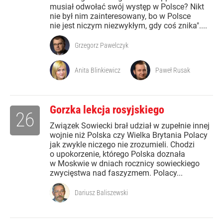
musiał odwołać swój występ w Polsce? Nikt
nie był nim zainteresowany, bo w Polsce
nie jest niczym niezwykłym, gdy coś znika"....
Grzegorz Pawelczyk
Anita Blinkiewicz
Paweł Rusak
Gorzka lekcja rosyjskiego
26
Związek Sowiecki brał udział w zupełnie innej
wojnie niż Polska czy Wielka Brytania Polacy
jak zwykle niczego nie zrozumieli. Chodzi
o upokorzenie, którego Polska doznała
w Moskwie w dniach rocznicy sowieckiego
zwycięstwa nad faszyzmem. Polacy...
Dariusz Baliszewski