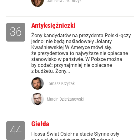
Jarosław Jakimczyk
Antyksiężniczki
36
Żony kandydatów na prezydenta Polski łączy
jedno: nie będą naśladowały Jolanty
Kwaśniewskiej W Ameryce mówi się,
że prezydentowa to najwyższe nie opłacane
stanowisko w państwie. W Polsce można
by dodać: przynajmniej nie opłacane
z budżetu. Żony...
Tomasz Krzyżak
Marcin Dzierżanowski
Giełda
44
Hossa Świat Osioł na etacie Słynne osły
z angielskiej miejscowości Blackpool