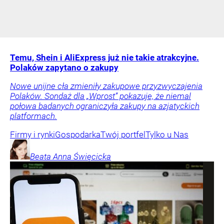
Temu, Shein i AliExpress już nie takie atrakcyjne.
Polaków zapytano o zakupy
Nowe unijne cła zmieniły zakupowe przyzwyczajenia
Polaków. Sondaż dla „Wprost” pokazuje, że niemal
połowa badanych ograniczyła zakupy na azjatyckich
platformach.
Firmy i rynki
Gospodarka
Twój portfel
Tylko u Nas
Beata Anna
Święcicka