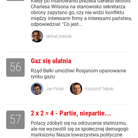
Kiedy po mianowaniu prezesa General Motors
Charlesa Wilsona na stanowisko sekretarza
obrony zapytano go, czy nie widzi konfliktu
między interesami firmy a interesami państwa,
odpowiedział: "Co jest...
Michał Zieliński
Gaz się ulatnia
56
Rząd Belki umożliwi Rosjanom opanowanie
rynku gazu
Jan Piński
Krzysztof Trębski
2 x 2 = 4 - Partie, niepartie...
57
Polacy zdobyli się na odrzucenie stalinizmu,
ale nie wyzwolili się ze społecznej demagogii
marksizmu Nasze towarzystwa polityczne