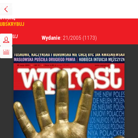
PRZEJDŹ
NA
WPROST
STRONĘ
GŁÓWNĄ
UBSKRYBUJ
Tygodnik Wprost
ZALOGUJ
Wydanie
: 21/2005
(1173)
MENU