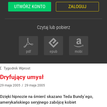
UTWÓRZ KONTO
ZALOGUJ
Czytaj lub pobierz
pdf
epub
mobi
Tygodnik Wprost
Dryfujący umysł
29
maja
2005
/
29
maja
2005
Dzięki hipnozie na śmierć skazano Teda Bundy`ego,
amerykańskiego seryjnego zabójcę kobiet