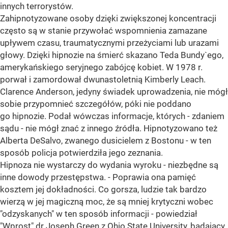
innych terrorystów.
Zahipnotyzowane osoby dzięki zwiększonej koncentracji
często są w stanie przywołać wspomnienia zamazane
upływem czasu, traumatycznymi przeżyciami lub urazami
głowy. Dzięki hipnozie na śmierć skazano Teda Bundy`ego,
amerykańskiego seryjnego zabójcę kobiet. W 1978 r.
porwał i zamordował dwunastoletnią Kimberly Leach.
Clarence Anderson, jedyny świadek uprowadzenia, nie mógł
sobie przypomnieć szczegółów, póki nie poddano
go hipnozie. Podał wówczas informacje, których - zdaniem
sądu - nie mógł znać z innego źródła. Hipnotyzowano też
Alberta DeSalvo, zwanego dusicielem z Bostonu - w ten
sposób policja potwierdziła jego zeznania.
Hipnoza nie wystarczy do wydania wyroku - niezbędne są
inne dowody przestępstwa. - Poprawia ona pamięć
kosztem jej dokładności. Co gorsza, ludzie tak bardzo
wierzą w jej magiczną moc, że są mniej krytyczni wobec
"odzyskanych" w ten sposób informacji - powiedział
"Wprost" dr Joseph Green z Ohio State University, badający