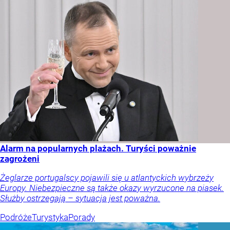
Alarm na popularnych plażach. Turyści poważnie
zagrożeni
Żeglarze portugalscy pojawili się u atlantyckich wybrzeży
Europy. Niebezpieczne są także okazy wyrzucone na piasek.
Służby ostrzegają – sytuacja jest poważna.
Podróże
Turystyka
Porady