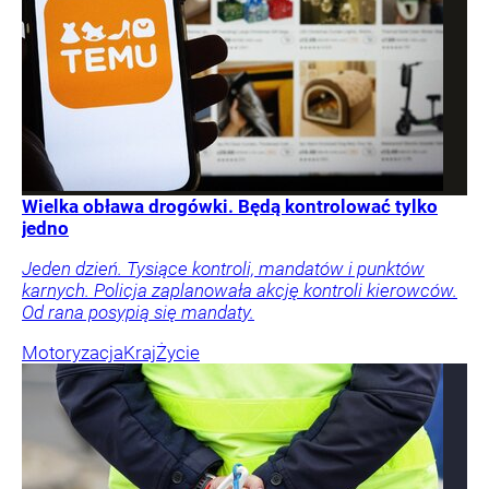
Wielka obława drogówki. Będą kontrolować tylko
jedno
Jeden dzień. Tysiące kontroli, mandatów i punktów
karnych. Policja zaplanowała akcję kontroli kierowców.
Od rana posypią się mandaty.
Motoryzacja
Kraj
Życie