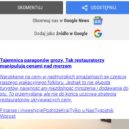
SKOMENTUJ
UDOSTĘPNIJ
Obserwuj nas
w
Google News
Dodaj jako
źródło w Google
Tajemnica paragonów grozy. Tak restauratorzy
manipulują cenami nad morzem
Narzekanie na ceny w nadmorskich smażalniach są częścią
naszego wakacyjnego folkloru. Jednak to nie głupota
turystów, naiwność ani niezdolność mnożenia i dodawania do
stu. To przemyślana, ale nie do końca uczciwa strategia
restauratorów ukrywających ceny.
Finanse i inwestycje
Podróże
Kraj
Tylko u Nas
Tygodnik
Wprost