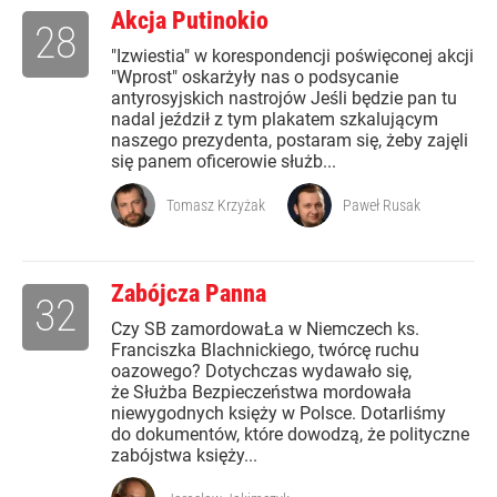
Akcja Putinokio
28
"Izwiestia" w korespondencji poświęconej akcji
"Wprost" oskarżyły nas o podsycanie
antyrosyjskich nastrojów Jeśli będzie pan tu
nadal jeździł z tym plakatem szkalującym
naszego prezydenta, postaram się, żeby zajęli
się panem oficerowie służb...
Tomasz Krzyżak
Paweł Rusak
Zabójcza Panna
32
Czy SB zamordowaŁa w Niemczech ks.
Franciszka Blachnickiego, twórcę ruchu
oazowego? Dotychczas wydawało się,
że Służba Bezpieczeństwa mordowała
niewygodnych księży w Polsce. Dotarliśmy
do dokumentów, które dowodzą, że polityczne
zabójstwa księży...