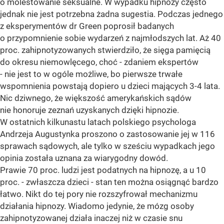
o molestowanie seksualne. W wypadku hipnozy często
jednak nie jest potrzebna żadna sugestia. Podczas jednego
z eksperymentów dr Green poprosił badanych
o przypomnienie sobie wydarzeń z najmłodszych lat. Aż 40
proc. zahipnotyzowanych stwierdziło, że sięga pamięcią
do okresu niemowlęcego, choć - zdaniem ekspertów
- nie jest to w ogóle możliwe, bo pierwsze trwałe
wspomnienia powstają dopiero u dzieci mających 3-4 lata.
Nic dziwnego, że większość amerykańskich sądów
nie honoruje zeznań uzyskanych dzięki hipnozie.
W ostatnich kilkunastu latach polskiego psychologa
Andrzeja Augustynka proszono o zastosowanie jej w 116
sprawach sądowych, ale tylko w sześciu wypadkach jego
opinia została uznana za wiarygodny dowód.
Prawie 70 proc. ludzi jest podatnych na hipnozę, a u 10
proc. - zwłaszcza dzieci - stan ten można osiągnąć bardzo
łatwo. Nikt do tej pory nie rozszyfrował mechanizmu
działania hipnozy. Wiadomo jedynie, że mózg osoby
zahipnotyzowanej działa inaczej niż w czasie snu