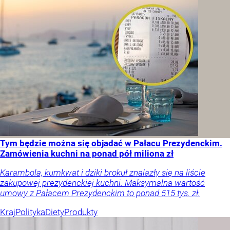
Tym będzie można się objadać w Pałacu Prezydenckim.
Zamówienia kuchni na ponad pół miliona zł
Karambola, kumkwat i dziki brokuł znalazły się na liście
zakupowej prezydenckiej kuchni. Maksymalna wartość
umowy z Pałacem Prezydenckim to ponad 515 tys. zł.
Kraj
Polityka
Diety
Produkty