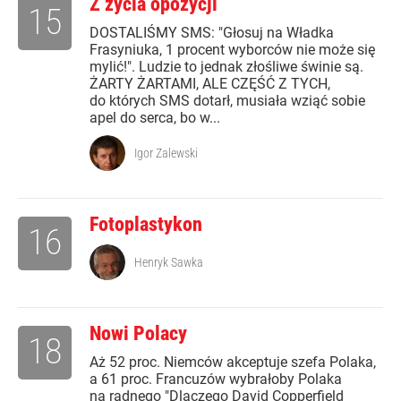
Z życia opozycji
15
DOSTALIŚMY SMS: "Głosuj na Władka
Frasyniuka, 1 procent wyborców nie może się
mylić!". Ludzie to jednak złośliwe świnie są.
ŻARTY ŻARTAMI, ALE CZĘŚĆ Z TYCH,
do których SMS dotarł, musiała wziąć sobie
apel do serca, bo w...
Igor Zalewski
Fotoplastykon
16
Henryk Sawka
Nowi Polacy
18
Aż 52 proc. Niemców akceptuje szefa Polaka,
a 61 proc. Francuzów wybrałoby Polaka
na radnego "Dlaczego David Copperfield