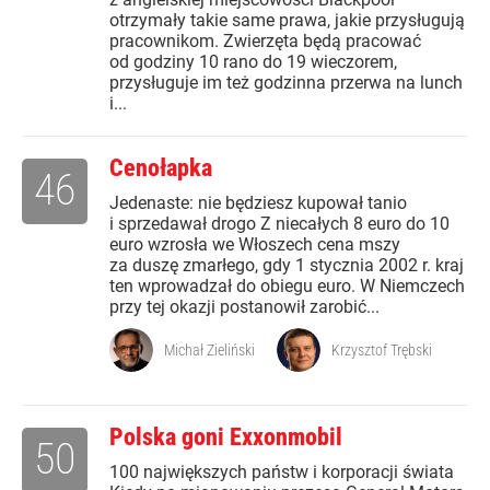
otrzymały takie same prawa, jakie przysługują
pracownikom. Zwierzęta będą pracować
od godziny 10 rano do 19 wieczorem,
przysługuje im też godzinna przerwa na lunch
i...
Cenołapka
46
Jedenaste: nie będziesz kupował tanio
i sprzedawał drogo Z niecałych 8 euro do 10
euro wzrosła we Włoszech cena mszy
za duszę zmarłego, gdy 1 stycznia 2002 r. kraj
ten wprowadzał do obiegu euro. W Niemczech
przy tej okazji postanowił zarobić...
Michał Zieliński
Krzysztof Trębski
Polska goni Exxonmobil
50
100 największych państw i korporacji świata