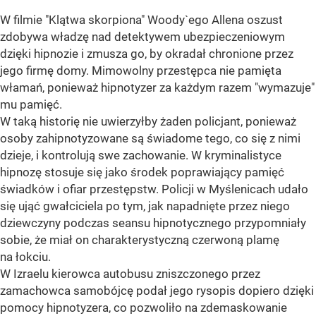
W filmie "Klątwa skorpiona" Woody`ego Allena oszust
zdobywa władzę nad detektywem ubezpieczeniowym
dzięki hipnozie i zmusza go, by okradał chronione przez
jego firmę domy. Mimowolny przestępca nie pamięta
włamań, ponieważ hipnotyzer za każdym razem "wymazuje"
mu pamięć.
W taką historię nie uwierzyłby żaden policjant, ponieważ
osoby zahipnotyzowane są świadome tego, co się z nimi
dzieje, i kontrolują swe zachowanie. W kryminalistyce
hipnozę stosuje się jako środek poprawiający pamięć
świadków i ofiar przestępstw. Policji w Myślenicach udało
się ująć gwałciciela po tym, jak napadnięte przez niego
dziewczyny podczas seansu hipnotycznego przypomniały
sobie, że miał on charakterystyczną czerwoną plamę
na łokciu.
W Izraelu kierowca autobusu zniszczonego przez
zamachowca samobójcę podał jego rysopis dopiero dzięki
pomocy hipnotyzera, co pozwoliło na zdemaskowanie