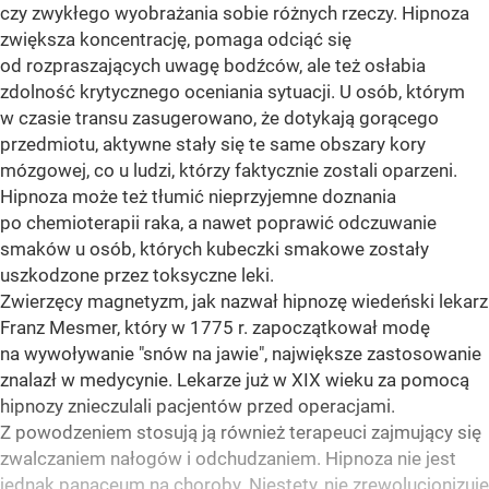
czy zwykłego wyobrażania sobie różnych rzeczy. Hipnoza
zwiększa koncentrację, pomaga odciąć się
od rozpraszających uwagę bodźców, ale też osłabia
zdolność krytycznego oceniania sytuacji. U osób, którym
w czasie transu zasugerowano, że dotykają gorącego
przedmiotu, aktywne stały się te same obszary kory
mózgowej, co u ludzi, którzy faktycznie zostali oparzeni.
Hipnoza może też tłumić nieprzyjemne doznania
po chemioterapii raka, a nawet poprawić odczuwanie
smaków u osób, których kubeczki smakowe zostały
uszkodzone przez toksyczne leki.
Zwierzęcy magnetyzm, jak nazwał hipnozę wiedeński lekarz
Franz Mesmer, który w 1775 r. zapoczątkował modę
na wywoływanie "snów na jawie", największe zastosowanie
znalazł w medycynie. Lekarze już w XIX wieku za pomocą
hipnozy znieczulali pacjentów przed operacjami.
Z powodzeniem stosują ją również terapeuci zajmujący się
zwalczaniem nałogów i odchudzaniem. Hipnoza nie jest
jednak panaceum na choroby. Niestety, nie zrewolucjonizuje