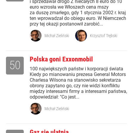
i sprzedawał drogo Z niecałych 8 euro do 10
euro wzrosła we Włoszech cena mszy
za duszę zmarłego, gdy 1 stycznia 2002 r. kraj
ten wprowadzał do obiegu euro. W Niemczech
przy tej okazji postanowił zarobić...
Michał Zieliński
Krzysztof Trębski
Polska goni Exxonmobil
50
100 największych państw i korporacji świata
Kiedy po mianowaniu prezesa General Motors
Charlesa Wilsona na stanowisko sekretarza
obrony zapytano go, czy nie widzi konfliktu
między interesami firmy a interesami państwa,
odpowiedział: "Co jest...
Michał Zieliński
Gaz się ulatnia