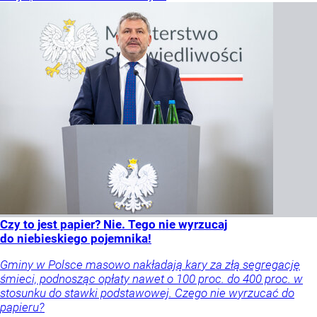
Czy to jest papier? Nie. Tego nie wyrzucaj
do niebieskiego pojemnika!
Gminy w Polsce masowo nakładają kary za złą segregację
śmieci, podnosząc opłaty nawet o 100 proc. do 400 proc. w
stosunku do stawki podstawowej. Czego nie wyrzucać do
papieru?