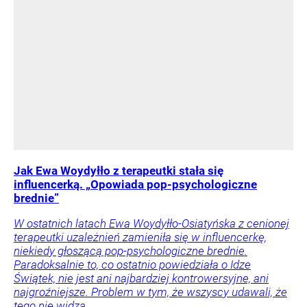
Jak Ewa Woydyłło z terapeutki stała się
influencerką. „Opowiada pop-psychologiczne
brednie”
W ostatnich latach Ewa Woydyłło-Osiatyńska z cenionej
terapeutki uzależnień zamieniła się w influencerkę,
niekiedy głoszącą pop-psychologiczne brednie.
Paradoksalnie to, co ostatnio powiedziała o Idze
Świątek, nie jest ani najbardziej kontrowersyjne, ani
najgroźniejsze. Problem w tym, że wszyscy udawali, że
tego nie widzą.