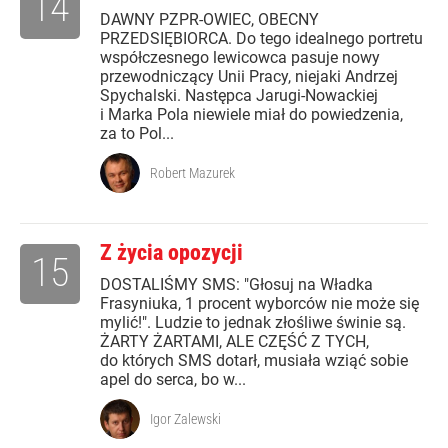
14
DAWNY PZPR-OWIEC, OBECNY
PRZEDSIĘBIORCA. Do tego idealnego portretu
współczesnego lewicowca pasuje nowy
przewodniczący Unii Pracy, niejaki Andrzej
Spychalski. Następca Jarugi-Nowackiej
i Marka Pola niewiele miał do powiedzenia,
za to Pol...
Robert Mazurek
Z życia opozycji
15
DOSTALIŚMY SMS: "Głosuj na Władka
Frasyniuka, 1 procent wyborców nie może się
mylić!". Ludzie to jednak złośliwe świnie są.
ŻARTY ŻARTAMI, ALE CZĘŚĆ Z TYCH,
do których SMS dotarł, musiała wziąć sobie
apel do serca, bo w...
Igor Zalewski