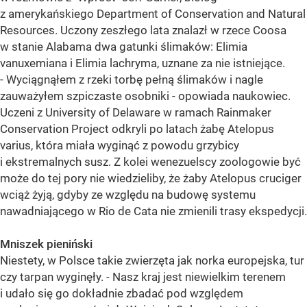
z amerykańskiego Department of Conservation and Natural
Resources. Uczony zeszłego lata znalazł w rzece Coosa
w stanie Alabama dwa gatunki ślimaków: Elimia
vanuxemiana i Elimia lachryma, uznane za nie istniejące.
- Wyciągnąłem z rzeki torbę pełną ślimaków i nagle
zauważyłem szpiczaste osobniki - opowiada naukowiec.
Uczeni z University of Delaware w ramach Rainmaker
Conservation Project odkryli po latach żabę Atelopus
varius, która miała wyginąć z powodu grzybicy
i ekstremalnych susz. Z kolei wenezuelscy zoologowie być
może do tej pory nie wiedzieliby, że żaby Atelopus cruciger
wciąż żyją, gdyby ze względu na budowę systemu
nawadniającego w Rio de Cata nie zmienili trasy ekspedycji.
Mniszek pieniński
Niestety, w Polsce takie zwierzęta jak norka europejska, tur
czy tarpan wyginęły. - Nasz kraj jest niewielkim terenem
i udało się go dokładnie zbadać pod względem