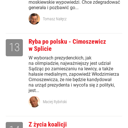
moskiewskie wypowiedzi. Chce zdegradować
generała i pozbawić go...
Tomasz Nałęcz
Ryba po polsku - Cimoszewicz
13
w Splicie
W wyborach prezydenckich, jak
na olimpiadzie, najważniejszy jest udział
Sądząc po zamieszaniu na lewicy, a także
hałasie medialnym, zapowiedź Włodzimierza
Cimoszewicza, że nie będzie kandydował
na urząd prezydenta i wycofa się z polityki,
jest...
Maciej Rybiński
Z życia koalicji