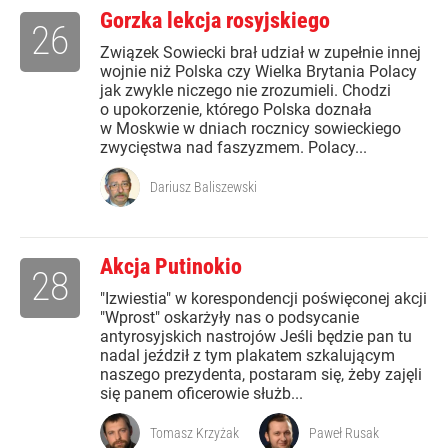
Gorzka lekcja rosyjskiego
26
Związek Sowiecki brał udział w zupełnie innej
wojnie niż Polska czy Wielka Brytania Polacy
jak zwykle niczego nie zrozumieli. Chodzi
o upokorzenie, którego Polska doznała
w Moskwie w dniach rocznicy sowieckiego
zwycięstwa nad faszyzmem. Polacy...
Dariusz Baliszewski
Akcja Putinokio
28
"Izwiestia" w korespondencji poświęconej akcji
"Wprost" oskarżyły nas o podsycanie
antyrosyjskich nastrojów Jeśli będzie pan tu
nadal jeździł z tym plakatem szkalującym
naszego prezydenta, postaram się, żeby zajęli
się panem oficerowie służb...
Tomasz Krzyżak
Paweł Rusak