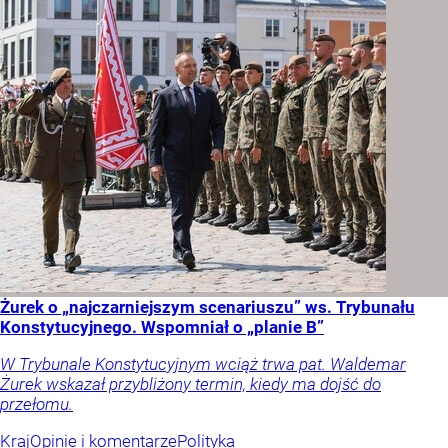
Żurek o „najczarniejszym scenariuszu” ws. Trybunału
Konstytucyjnego. Wspomniał o „planie B”
W Trybunale Konstytucyjnym wciąż trwa pat. Waldemar
Żurek wskazał przybliżony termin, kiedy ma dojść do
przełomu.
Kraj
Opinie i komentarze
Polityka