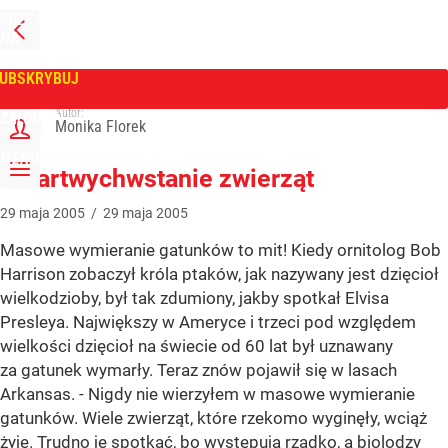
PRZEJDŹ
NA
WPROST
STRONĘ
GŁÓWNĄ
UBSKRYBUJ
Tygodnik Wprost
Autor:
ZALOGUJ
Monika Florek
MENU
Zmartwychwstanie zwierząt
29
maja
2005
/
29
maja
2005
Masowe wymieranie gatunków to mit! Kiedy ornitolog Bob
Harrison zobaczył króla ptaków, jak nazywany jest dzięcioł
wielkodzioby, był tak zdumiony, jakby spotkał Elvisa
Presleya. Największy w Ameryce i trzeci pod względem
wielkości dzięcioł na świecie od 60 lat był uznawany
za gatunek wymarły. Teraz znów pojawił się w lasach
Arkansas. - Nigdy nie wierzyłem w masowe wymieranie
gatunków. Wiele zwierząt, które rzekomo wyginęły, wciąż
żyje. Trudno je spotkać, bo występują rzadko, a biolodzy