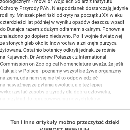
zoologicznym - mówi dr Wojciech Solarz z Instytutu
Ochrony Przyrody PAN. Niespodzianek dostarczają jedynie
rośliny. Mniszek pieniński odkryty na początku XX wieku
czterdzieści lat później w wyniku opadów deszczu wpadł
do Dunajca razem z dużym odłamem skalnym. Ponownie
znaleziono go dopiero niedawno. Po II wojnie światowej
ze słonych gleb okolic Inowrocławia zniknęła purzyca
żytowana. Ostatnio botanicy odkryli jednak, że rośnie
na Kujawach. Dr Andrew Polaszek z International
Commission on Zoological Nomenclature uważa, że jeśli
- tak jak w Polsce - poznamy wszystkie żywe organizmy
na ziemi, uda nam się nie tylko odpowiedzieć
na najważniejsze pytania ewolucji, ale też lepiej
wykorzystać zasoby przyrody dla dobra człowieka,
na przykład do opracowywania nowych leków.
Ten i inne artykuły można przeczytać dzięki
WPROST PREMIUM.