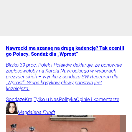
Nawrocki ma szansę na drugą kadencję? Tak ocenili
go Polacy. Sondaż dla „Wprost”
Blisko 39 proc. Polek i Polaków deklaruje, że ponownie
zagłosowałoby na Karola Nawrockiego w wyborach
prezydenckich – wynika z sondażu SW Research dla
„Wprost”. Grupa krytyków głowy państwa jest
liczniejsza.
Sondaże
Kraj
Tylko u Nas
Polityka
Opinie i komentarze
Magdalena
Frindt