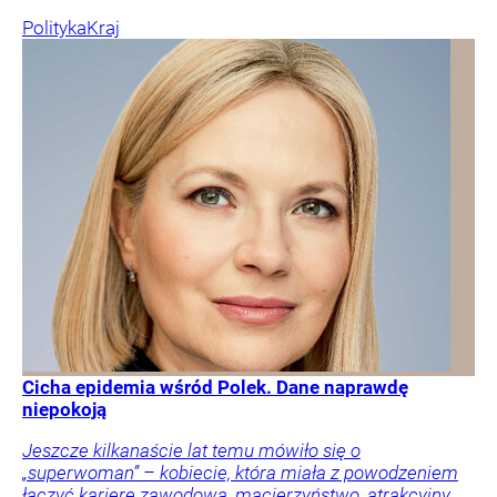
Polityka
Kraj
Cicha epidemia wśród Polek. Dane naprawdę
niepokoją
Jeszcze kilkanaście lat temu mówiło się o
„superwoman” – kobiecie, która miała z powodzeniem
łączyć karierę zawodową, macierzyństwo, atrakcyjny