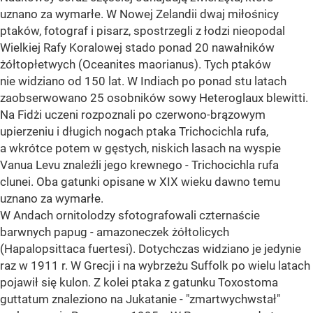
uznano za wymarłe. W Nowej Zelandii dwaj miłośnicy
ptaków, fotograf i pisarz, spostrzegli z łodzi nieopodal
Wielkiej Rafy Koralowej stado ponad 20 nawałników
żółtopłetwych (Oceanites maorianus). Tych ptaków
nie widziano od 150 lat. W Indiach po ponad stu latach
zaobserwowano 25 osobników sowy Heteroglaux blewitti.
Na Fidżi uczeni rozpoznali po czerwono-brązowym
upierzeniu i długich nogach ptaka Trichocichla rufa,
a wkrótce potem w gęstych, niskich lasach na wyspie
Vanua Levu znaleźli jego krewnego - Trichocichla rufa
clunei. Oba gatunki opisane w XIX wieku dawno temu
uznano za wymarłe.
W Andach ornitolodzy sfotografowali czternaście
barwnych papug - amazoneczek żółtolicych
(Hapalopsittaca fuertesi). Dotychczas widziano je jedynie
raz w 1911 r. W Grecji i na wybrzeżu Suffolk po wielu latach
pojawił się kulon. Z kolei ptaka z gatunku Toxostoma
guttatum znaleziono na Jukatanie - "zmartwychwstał"