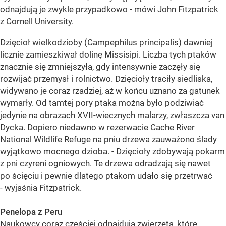
odnajdują je zwykle przypadkowo - mówi John Fitzpatrick
z Cornell University.
Dzięcioł wielkodzioby (Campephilus principalis) dawniej
licznie zamieszkiwał dolinę Missisipi. Liczba tych ptaków
znacznie się zmniejszyła, gdy intensywnie zaczęły się
rozwijać przemysł i rolnictwo. Dzięcioły traciły siedliska,
widywano je coraz rzadziej, aż w końcu uznano za gatunek
wymarły. Od tamtej pory ptaka można było podziwiać
jedynie na obrazach XVII-wiecznych malarzy, zwłaszcza van
Dycka. Dopiero niedawno w rezerwacie Cache River
National Wildlife Refuge na pniu drzewa zauważono ślady
wyjątkowo mocnego dzioba. - Dzięcioły zdobywają pokarm
z pni czyreni ogniowych. Te drzewa odradzają się nawet
po ścięciu i pewnie dlatego ptakom udało się przetrwać
- wyjaśnia Fitzpatrick.
Penelopa z Peru
Naukowcy coraz częściej odnajdują zwierzęta, które