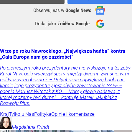
Obserwuj nas
w
Google News
Dodaj jako
źródło w Google
Wrze po roku Nawrockiego. „Największa hańba” kontra
„Cała Europa nam go zazdrości”
Po pierwszym roku prezydentury nic nie wskazuje na to, żeby
Karol Nawrocki wyciszył spory między dwoma zwaśnionymi
politycznymi obozami. – Dotychczas największą hańbą na
karcie jego prezydentury jest chyba zawetowanie SAFE –
ocenia Mariusz Witczak z KO. – Mamy głowę państwa, z
której możemy być dumni – kontruje Marek Jakubiak z
Rozwoju Plus.
Kraj
Tylko u Nas
Polityka
Opinie i komentarze
Magdalena
Frindt