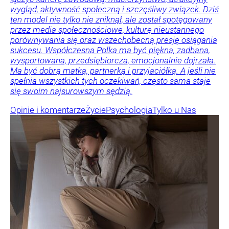
wygląd, aktywność społeczną i szczęśliwy związek. Dziś
ten model nie tylko nie zniknął, ale został spotęgowany
przez media społecznościowe, kulturę nieustannego
porównywania się oraz wszechobecną presję osiągania
sukcesu. Współczesna Polka ma być piękna, zadbana,
wysportowana, przedsiębiorcza, emocjonalnie dojrzała.
Ma być dobrą matką, partnerką i przyjaciółką. A jeśli nie
spełnia wszystkich tych oczekiwań, często sama staje
się swoim najsurowszym sędzią.
Opinie i komentarze
Życie
Psychologia
Tylko u Nas