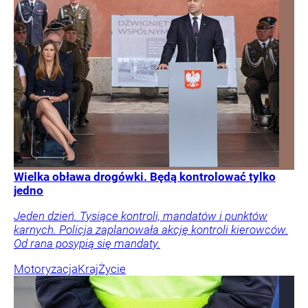
Wielka obława drogówki. Będą kontrolować tylko
jedno
Jeden dzień. Tysiące kontroli, mandatów i punktów
karnych. Policja zaplanowała akcję kontroli kierowców.
Od rana posypią się mandaty.
Motoryzacja
Kraj
Życie