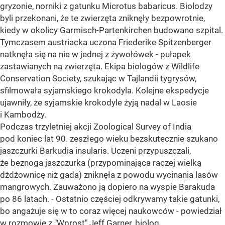
gryzonie, norniki z gatunku Microtus babaricus. Biolodzy
byli przekonani, że te zwierzęta zniknęły bezpowrotnie,
kiedy w okolicy Garmisch-Partenkirchen budowano szpital.
Tymczasem austriacka uczona Friederike Spitzenberger
natknęła się na nie w jednej z żywołówek - pułapek
zastawianych na zwierzęta. Ekipa biologów z Wildlife
Conservation Society, szukając w Tajlandii tygrysów,
sfilmowała syjamskiego krokodyla. Kolejne ekspedycje
ujawniły, że syjamskie krokodyle żyją nadal w Laosie
i Kambodży.
Podczas trzyletniej akcji Zoological Survey of India
pod koniec lat 90. zeszłego wieku bezskutecznie szukano
jaszczurki Barkudia insularis. Uczeni przypuszczali,
że beznoga jaszczurka (przypominająca raczej wielką
dżdżownicę niż gada) zniknęła z powodu wycinania lasów
mangrowych. Zauważono ją dopiero na wyspie Barakuda
po 86 latach. - Ostatnio częściej odkrywamy takie gatunki,
bo angażuje się w to coraz więcej naukowców - powiedział
w rozmowie z "Wprost" Jeff Garner, biolog