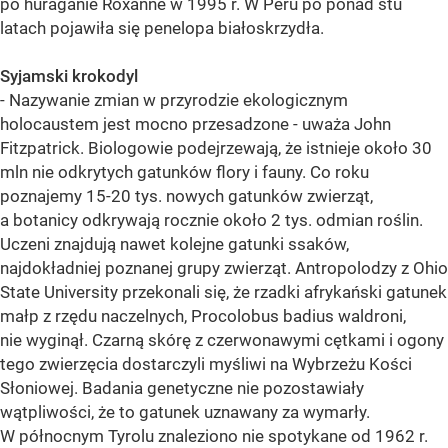
po huraganie Roxanne w 1995 r. W Peru po ponad stu
latach pojawiła się penelopa białoskrzydła.
Syjamski krokodyl
- Nazywanie zmian w przyrodzie ekologicznym
holocaustem jest mocno przesadzone - uważa John
Fitzpatrick. Biologowie podejrzewają, że istnieje około 30
mln nie odkrytych gatunków flory i fauny. Co roku
poznajemy 15-20 tys. nowych gatunków zwierząt,
a botanicy odkrywają rocznie około 2 tys. odmian roślin.
Uczeni znajdują nawet kolejne gatunki ssaków,
najdokładniej poznanej grupy zwierząt. Antropolodzy z Ohio
State University przekonali się, że rzadki afrykański gatunek
małp z rzędu naczelnych, Procolobus badius waldroni,
nie wyginął. Czarną skórę z czerwonawymi cętkami i ogony
tego zwierzęcia dostarczyli myśliwi na Wybrzeżu Kości
Słoniowej. Badania genetyczne nie pozostawiały
wątpliwości, że to gatunek uznawany za wymarły.
W północnym Tyrolu znaleziono nie spotykane od 1962 r.