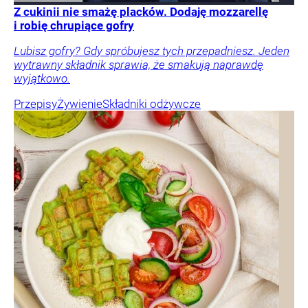
Z cukinii nie smażę placków. Dodaję mozzarellę
i robię chrupiące gofry
Lubisz gofry? Gdy spróbujesz tych przepadniesz. Jeden
wytrawny składnik sprawia, że smakują naprawdę
wyjątkowo.
Przepisy
Żywienie
Składniki odżywcze