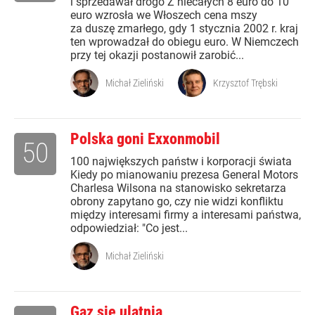
i sprzedawał drogo Z niecałych 8 euro do 10
euro wzrosła we Włoszech cena mszy
za duszę zmarłego, gdy 1 stycznia 2002 r. kraj
ten wprowadzał do obiegu euro. W Niemczech
przy tej okazji postanowił zarobić...
Michał Zieliński
Krzysztof Trębski
Polska goni Exxonmobil
50
100 największych państw i korporacji świata
Kiedy po mianowaniu prezesa General Motors
Charlesa Wilsona na stanowisko sekretarza
obrony zapytano go, czy nie widzi konfliktu
między interesami firmy a interesami państwa,
odpowiedział: "Co jest...
Michał Zieliński
Gaz się ulatnia