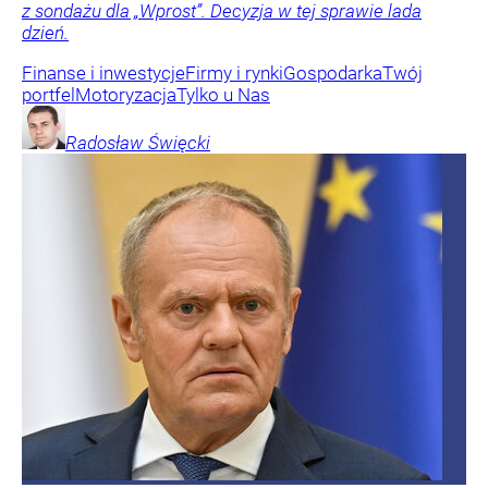
z sondażu dla „Wprost”. Decyzja w tej sprawie lada
dzień.
Finanse i inwestycje
Firmy i rynki
Gospodarka
Twój
portfel
Motoryzacja
Tylko u Nas
Radosław
Święcki