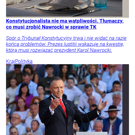
Konstytucjonalista nie ma wątpliwości. Tłumaczy,
co musi zrobić Nawrocki w sprawie TK
Spór o Trybunał Konstytucyjny trwa i nie widać na razie
końca problemów. Prezes Iustitii wskazuje na kwestię,
którą musi rozwiązać prezydent Karol Nawrocki.
Kraj
Polityka