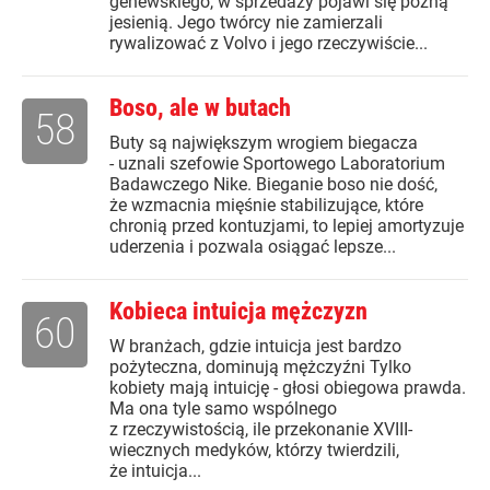
genewskiego, w sprzedaży pojawi się późną
jesienią. Jego twórcy nie zamierzali
rywalizować z Volvo i jego rzeczywiście...
Boso, ale w butach
58
Buty są największym wrogiem biegacza
- uznali szefowie Sportowego Laboratorium
Badawczego Nike. Bieganie boso nie dość,
że wzmacnia mięśnie stabilizujące, które
chronią przed kontuzjami, to lepiej amortyzuje
uderzenia i pozwala osiągać lepsze...
Kobieca intuicja mężczyzn
60
W branżach, gdzie intuicja jest bardzo
pożyteczna, dominują mężczyźni Tylko
kobiety mają intuicję - głosi obiegowa prawda.
Ma ona tyle samo wspólnego
z rzeczywistością, ile przekonanie XVIII-
wiecznych medyków, którzy twierdzili,
że intuicja...