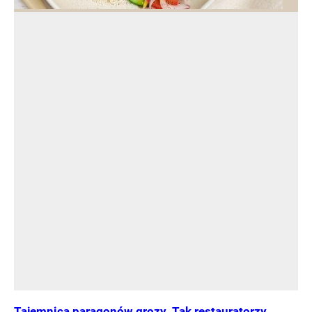
Tajemnica paragonów grozy. Tak restauratorzy