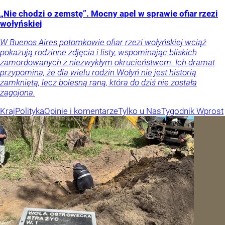
„Nie chodzi o zemstę”. Mocny apel w sprawie ofiar rzezi
wołyńskiej
W Buenos Aires potomkowie ofiar rzezi wołyńskiej wciąż
pokazują rodzinne zdjęcia i listy, wspominając bliskich
zamordowanych z niezwykłym okrucieństwem. Ich dramat
przypomina, że dla wielu rodzin Wołyń nie jest historią
zamkniętą, lecz bolesną raną, która do dziś nie została
zagojona.
Kraj
Polityka
Opinie i komentarze
Tylko u Nas
Tygodnik Wprost