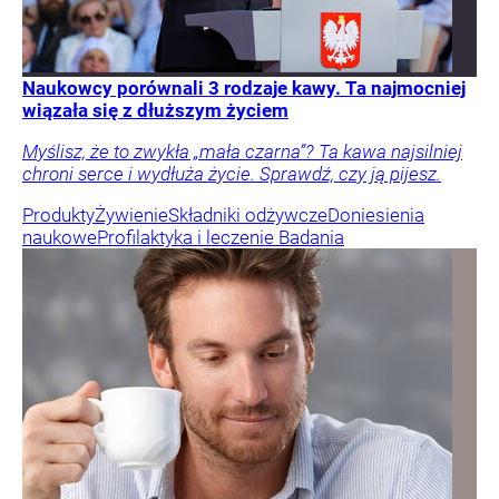
Naukowcy porównali 3 rodzaje kawy. Ta najmocniej
wiązała się z dłuższym życiem
Myślisz, że to zwykła „mała czarna”? Ta kawa najsilniej
chroni serce i wydłuża życie. Sprawdź, czy ją pijesz.
Produkty
Żywienie
Składniki odżywcze
Doniesienia
naukowe
Profilaktyka i leczenie
Badania