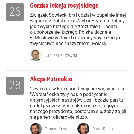
Gorzka lekcja rosyjskiego
26
Związek Sowiecki brał udział w zupełnie innej
wojnie niż Polska czy Wielka Brytania Polacy
jak zwykle niczego nie zrozumieli. Chodzi
o upokorzenie, którego Polska doznała
w Moskwie w dniach rocznicy sowieckiego
zwycięstwa nad faszyzmem. Polacy...
Dariusz Baliszewski
Akcja Putinokio
28
"Izwiestia" w korespondencji poświęconej akcji
"Wprost" oskarżyły nas o podsycanie
antyrosyjskich nastrojów Jeśli będzie pan tu
nadal jeździł z tym plakatem szkalującym
naszego prezydenta, postaram się, żeby zajęli
się panem oficerowie służb...
Tomasz Krzyżak
Paweł Rusak