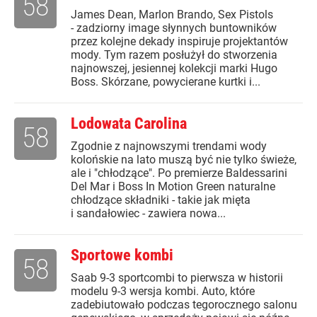
58
James Dean, Marlon Brando, Sex Pistols
- zadziorny image słynnych buntowników
przez kolejne dekady inspiruje projektantów
mody. Tym razem posłużył do stworzenia
najnowszej, jesiennej kolekcji marki Hugo
Boss. Skórzane, powycierane kurtki i...
Lodowata Carolina
58
Zgodnie z najnowszymi trendami wody
kolońskie na lato muszą być nie tylko świeże,
ale i "chłodzące". Po premierze Baldessarini
Del Mar i Boss In Motion Green naturalne
chłodzące składniki - takie jak mięta
i sandałowiec - zawiera nowa...
Sportowe kombi
58
Saab 9-3 sportcombi to pierwsza w historii
modelu 9-3 wersja kombi. Auto, które
zadebiutowało podczas tegorocznego salonu