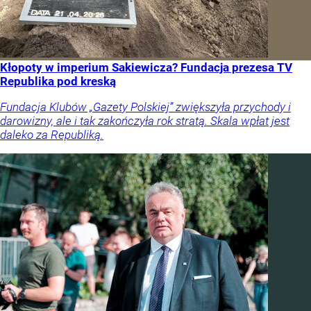
Kłopoty w imperium Sakiewicza? Fundacja prezesa TV
Republika pod kreską
Fundacja Klubów „Gazety Polskiej” zwiększyła przychody i
darowizny, ale i tak zakończyła rok stratą. Skala wpłat jest
daleko za Republiką.