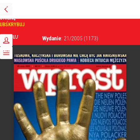
PRZEJDŹ
NA
WPROST
STRONĘ
GŁÓWNĄ
UBSKRYBUJ
Tygodnik Wprost
ZALOGUJ
Wydanie
: 21/2005
(1173)
MENU