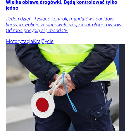
Wielka obława drogówki. Będą kontrolować tylko
jedno
Jeden dzień. Tysiące kontroli, mandatów i punktów
karnych. Policja zaplanowała akcję kontroli kierowców.
Od rana posypią się mandaty.
Motoryzacja
Kraj
Życie