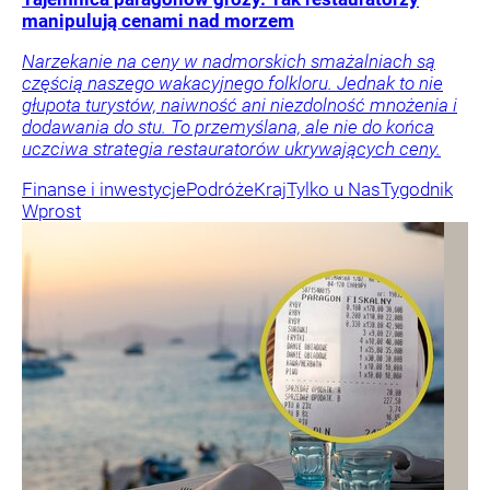
manipulują cenami nad morzem
Narzekanie na ceny w nadmorskich smażalniach są
częścią naszego wakacyjnego folkloru. Jednak to nie
głupota turystów, naiwność ani niezdolność mnożenia i
dodawania do stu. To przemyślana, ale nie do końca
uczciwa strategia restauratorów ukrywających ceny.
Finanse i inwestycje
Podróże
Kraj
Tylko u Nas
Tygodnik
Wprost