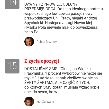
14
DAWNY PZPR-OWIEC, OBECNY
PRZEDSIĘBIORCA. Do tego idealnego portretu
współczesnego lewicowca pasuje nowy
przewodniczący Unii Pracy, niejaki Andrzej
Spychalski. Następca Jarugi-Nowackiej
i Marka Pola niewiele miał do powiedzenia,
za to Pol...
Robert Mazurek
Z życia opozycji
15
DOSTALIŚMY SMS: "Głosuj na Władka
Frasyniuka, 1 procent wyborców nie może się
mylić!". Ludzie to jednak złośliwe świnie są.
ŻARTY ŻARTAMI, ALE CZĘŚĆ Z TYCH,
do których SMS dotarł, musiała wziąć sobie
apel do serca, bo w...
Igor Zalewski