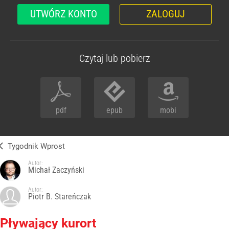
UTWÓRZ KONTO
ZALOGUJ
Czytaj lub pobierz
pdf
epub
mobi
Tygodnik Wprost
Autor:
Michał Zaczyński
Autor:
Piotr B. Stareńczak
Pływający kurort