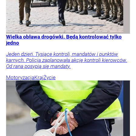
Wielka obława drogówki. Będą kontrolować tylko
jedno
Jeden dzień. Tysiące kontroli, mandatów i punktów
karnych. Policja zaplanowała akcję kontroli kierowców.
Od rana posypią się mandaty.
Motoryzacja
Kraj
Życie