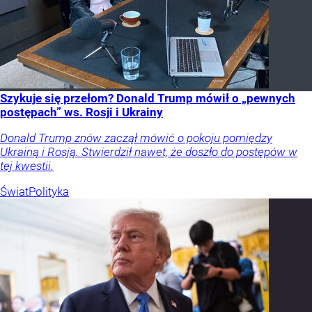
Szykuje się przełom? Donald Trump mówił o „pewnych
postępach” ws. Rosji i Ukrainy
Donald Trump znów zaczął mówić o pokoju pomiędzy
Ukrainą i Rosją. Stwierdził nawet, że doszło do postępów w
tej kwestii.
Świat
Polityka