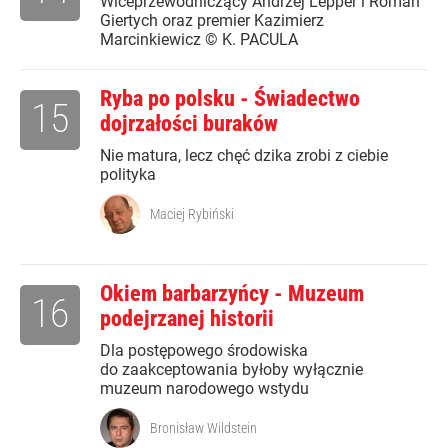
Wiceprzewodniczący Andrzej Lepper i Roman
Giertych oraz premier Kazimierz
Marcinkiewicz © K. PACULA
Ryba po polsku - Świadectwo
15
dojrzałości buraków
Nie matura, lecz chęć dzika zrobi z ciebie
polityka
Maciej Rybiński
Okiem barbarzyńcy - Muzeum
16
podejrzanej historii
Dla postępowego środowiska
do zaakceptowania byłoby wyłącznie
muzeum narodowego wstydu
Bronisław Wildstein