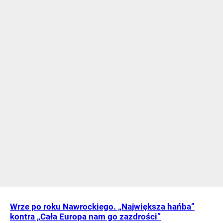
Wrze po roku Nawrockiego. „Największa hańba”
kontra „Cała Europa nam go zazdrości”