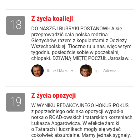
Z życia koalicji
18
DO NASZEJ RUBRYKI POSTANOWIŁA się
przeprowadzić cała polska rodzina
Giertychów, razem z kopulantami z Odzieży
Wszechpolskiej. Tłoczno tu u nas, więc w tym
tygodniu posiedźcie sobie w poczekalni,
chłopaki. DZIWNĄ MIĘTĘ POCZUŁ Jarosław...
Robert Mazurek
Igor Zalewski
Z życia opozycji
19
W WYNIKU REDAKCYJNEGO HOKUS-POKUS
z poprzedniego odcinka opozycji wypadła
notka o ROAD-owskich i tatarskich korzeniach
Łukasza Abgarowicza. W efekcie żarciki
o Tatarach i łucznikach mogły się wydać
cokolwiek absurdalne. Mamy jednak sygnały,