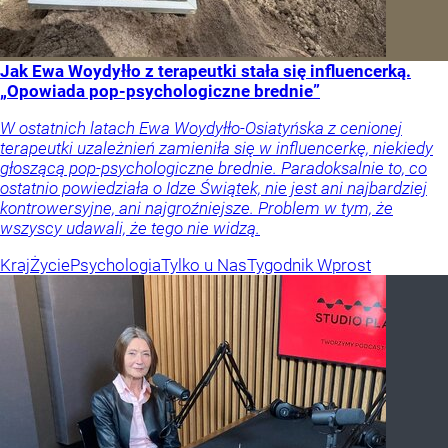
Jak Ewa Woydyłło z terapeutki stała się influencerką.
„Opowiada pop-psychologiczne brednie”
W ostatnich latach Ewa Woydyłło-Osiatyńska z cenionej
terapeutki uzależnień zamieniła się w influencerkę, niekiedy
głoszącą pop-psychologiczne brednie. Paradoksalnie to, co
ostatnio powiedziała o Idze Świątek, nie jest ani najbardziej
kontrowersyjne, ani najgroźniejsze. Problem w tym, że
wszyscy udawali, że tego nie widzą.
Kraj
Życie
Psychologia
Tylko u Nas
Tygodnik Wprost