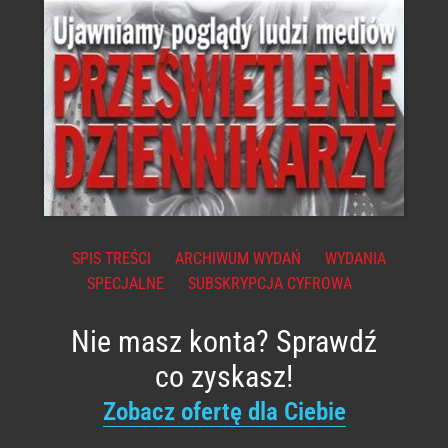
SPIS TREŚCI
ARCHIWUM WYDAŃ
WYDANIA
SPECJALNE
SUBSKRYPCJA CYFROWA
Nie masz konta? Sprawdź
co zyskasz!
Zobacz ofertę dla Ciebie