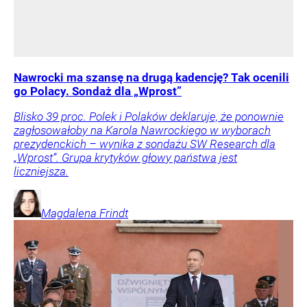
Nawrocki ma szansę na drugą kadencję? Tak ocenili
go Polacy. Sondaż dla „Wprost”
Blisko 39 proc. Polek i Polaków deklaruje, że ponownie
zagłosowałoby na Karola Nawrockiego w wyborach
prezydenckich – wynika z sondażu SW Research dla
„Wprost”. Grupa krytyków głowy państwa jest
liczniejsza.
Magdalena
Frindt