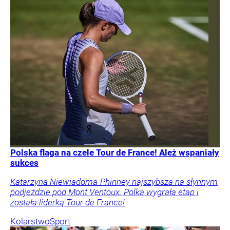
Polska flaga na czele Tour de France! Ależ wspaniały
sukces
Katarzyna Niewiadoma-Phinney najszybsza na słynnym
podjeździe pod Mont Ventoux. Polka wygrała etap i
została liderką Tour de France!
Kolarstwo
Sport