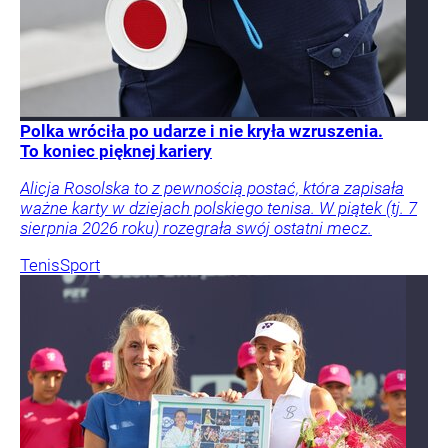
Polka wróciła po udarze i nie kryła wzruszenia.
To koniec pięknej kariery
Alicja Rosolska to z pewnością postać, która zapisała
ważne karty w dziejach polskiego tenisa. W piątek (tj. 7
sierpnia 2026 roku) rozegrała swój ostatni mecz.
Tenis
Sport