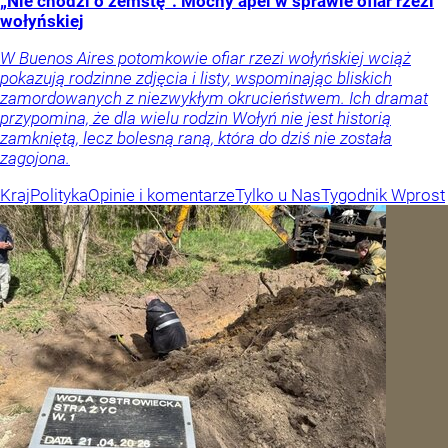
„Nie chodzi o zemstę”. Mocny apel w sprawie ofiar rzezi
wołyńskiej
W Buenos Aires potomkowie ofiar rzezi wołyńskiej wciąż
pokazują rodzinne zdjęcia i listy, wspominając bliskich
zamordowanych z niezwykłym okrucieństwem. Ich dramat
przypomina, że dla wielu rodzin Wołyń nie jest historią
zamkniętą, lecz bolesną raną, która do dziś nie została
zagojona.
Kraj
Polityka
Opinie i komentarze
Tylko u Nas
Tygodnik Wprost