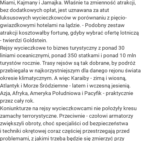
Miami, Kajmany i Jamajka. Właśnie ta zmienność atrakcji,
bez dodatkowych opłat, jest uznawana za atut
luksusowych wycieczkowców w porównaniu z pięcio-
gwiazdkowymi hotelami na lądzie. - Podobny zestaw
atrakcji kosztowałby fortunę, gdyby wybrać ofertę lotniczą
- twierdzi Goldstein.
Rejsy wycieczkowe to biznes turystyczny z ponad 30
liniami oceanicznymi, ponad 350 statkami i ponad 10 mln
turystów rocznie. Trasy rejsów są tak dobrane, by podróż
przebiegała w najkorzystniejszym dla danego rejonu świata
okresie klimatycznym. A więc Karaiby - zimą i wiosną,
Atlantyk i Morze Śródziemne - latem i wczesną jesienią.
Azja, Afryka, Ameryka Południowa i Pacyfik - praktycznie
przez cały rok.
Koniunkturze na rejsy wycieczkowcami nie położyły kresu
zamachy terrorystyczne. Przeciwnie - czołowi armatorzy
zwiększyli obroty, choć specjaliści od bezpieczeństwa
i techniki okrętowej coraz częściej przestrzegają przed
problemami, z jakimi trzeba będzie się zmierzyć przy