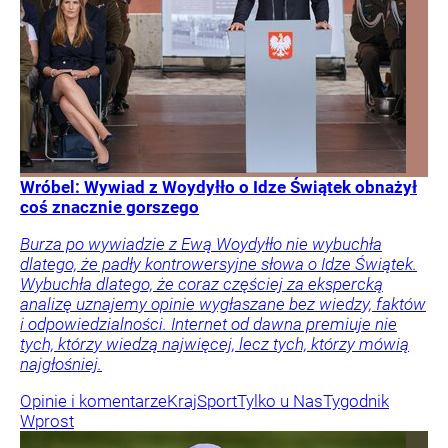
Wróbel: Wywiad z Woydyłło o Idze Świątek obnażył
coś znacznie gorszego
Burza po wywiadzie z Ewą Woydyłło nie wybuchła
dlatego, że padły kontrowersyjne słowa o Idze Świątek.
Wybuchła dlatego, że coraz częściej za ekspercką
analizę uznajemy opinie wygłaszane bez wiedzy, faktów
i odpowiedzialności. Internet od dawna premiuje nie
tych, którzy wiedzą najwięcej, lecz tych, którzy mówią
najgłośniej.
Opinie i komentarze
Kraj
Sport
Tylko u Nas
Tygodnik
Wprost