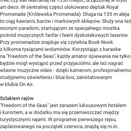
free, czy sali teatralnej na 1350 miejsc, urządzonej w stylu
art deco. W centralnej części ulokowano deptak Royal
Promenade (Królewska Promenada). Długa na 135 m aleja
to ciąg kawiarni, barów i markowych sklepów. Służy ona też
nocnym paradom, startującym ze specjalnego mostka
pośród muzycznych fanfar i feerii dyskotekowych laserów.
Przy promenadzie znajduje się czytelnia Book Nook
z kilkoma tysiącami woluminów. Korzystając z karaoke
na "Freedom of the Seas", każdy amator śpiewania nie tylko
będzie mógł wystąpić przed przyjaciółmi, ale też nagrać
własne muzyczne video - dzięki kamerom, profesjonalnemu
studyjnemu oświetleniu i blue box, zainstalowanym
w klubie On Air.
Szlakiem rajów
"Freedom of the Seas" jest zarazem luksusowym hotelem
i kurortem, a w dodatku ma się przemieszczać między
turystycznymi rajami. W programie pierwszego rejsu,
zaplanowanego na początek czerwca, znajdą się m.in.