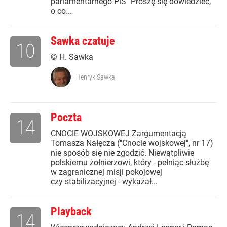
parlamentarnego PiS "Proszę się dowiedzieć,
o co...
Sawka czatuje
10
© H. Sawka
Henryk Sawka
Poczta
14
CNOCIE WOJSKOWEJ Zargumentacją
Tomasza Nałęcza ("Cnocie wojskowej", nr 17)
nie sposób się nie zgodzić. Niewątpliwie
polskiemu żołnierzowi, który - pełniąc służbę
w zagranicznej misji pokojowej
czy stabilizacyjnej - wykazał...
Playback
14