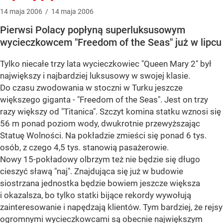
14
maja
2006
/
14
maja
2006
Pierwsi Polacy popłyną superluksusowym
wycieczkowcem "Freedom of the Seas" już w lipcu
Tylko niecałe trzy lata wycieczkowiec "Queen Mary 2" był
największy i najbardziej luksusowy w swojej klasie.
Do czasu zwodowania w stoczni w Turku jeszcze
większego giganta - "Freedom of the Seas". Jest on trzy
razy większy od "Titanica". Szczyt komina statku wznosi się
56 m ponad poziom wody, dwukrotnie przewyższając
Statuę Wolności. Na pokładzie zmieści się ponad 6 tys.
osób, z czego 4,5 tys. stanowią pasażerowie.
Nowy 15-pokładowy olbrzym też nie będzie się długo
cieszyć sławą "naj". Znajdująca się już w budowie
siostrzana jednostka będzie bowiem jeszcze większa
i okazalsza, bo tylko statki bijące rekordy wywołują
zainteresowanie i napędzają klientów. Tym bardziej, że rejsy
ogromnymi wycieczkowcami są obecnie największym