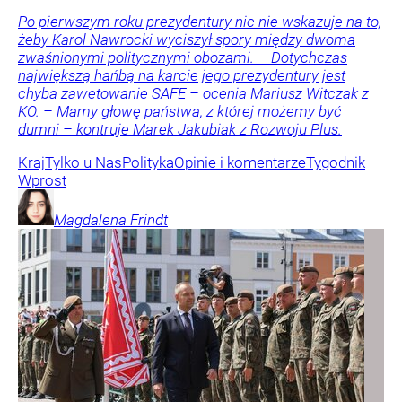
Po pierwszym roku prezydentury nic nie wskazuje na to,
żeby Karol Nawrocki wyciszył spory między dwoma
zwaśnionymi politycznymi obozami. – Dotychczas
największą hańbą na karcie jego prezydentury jest
chyba zawetowanie SAFE – ocenia Mariusz Witczak z
KO. – Mamy głowę państwa, z której możemy być
dumni – kontruje Marek Jakubiak z Rozwoju Plus.
Kraj
Tylko u Nas
Polityka
Opinie i komentarze
Tygodnik
Wprost
Magdalena
Frindt