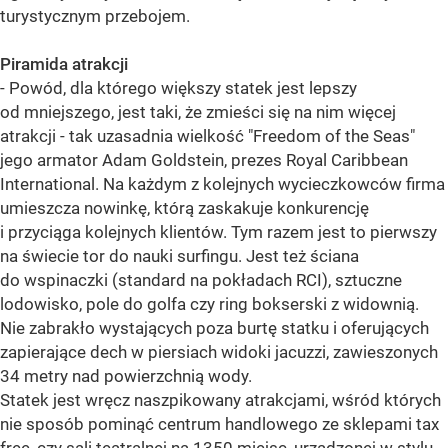
turystycznym przebojem.
Piramida atrakcji
- Powód, dla którego większy statek jest lepszy
od mniejszego, jest taki, że zmieści się na nim więcej
atrakcji - tak uzasadnia wielkość "Freedom of the Seas"
jego armator Adam Goldstein, prezes Royal Caribbean
International. Na każdym z kolejnych wycieczkowców firma
umieszcza nowinkę, którą zaskakuje konkurencję
i przyciąga kolejnych klientów. Tym razem jest to pierwszy
na świecie tor do nauki surfingu. Jest też ściana
do wspinaczki (standard na pokładach RCI), sztuczne
lodowisko, pole do golfa czy ring bokserski z widownią.
Nie zabrakło wystających poza burtę statku i oferujących
zapierające dech w piersiach widoki jacuzzi, zawieszonych
34 metry nad powierzchnią wody.
Statek jest wręcz naszpikowany atrakcjami, wśród których
nie sposób pominąć centrum handlowego ze sklepami tax