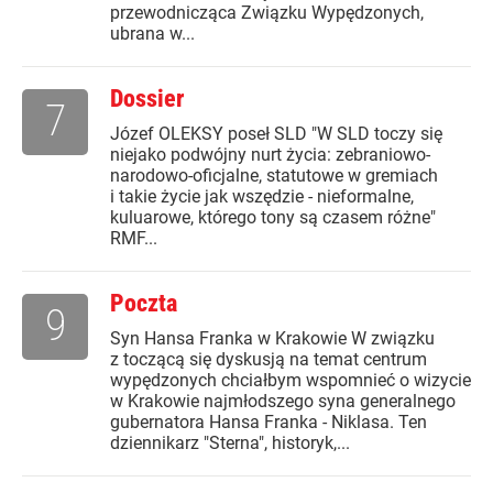
przewodnicząca Związku Wypędzonych,
ubrana w...
Dossier
7
Józef OLEKSY poseł SLD "W SLD toczy się
niejako podwójny nurt życia: zebraniowo-
narodowo-oficjalne, statutowe w gremiach
i takie życie jak wszędzie - nieformalne,
kuluarowe, którego tony są czasem różne"
RMF...
Poczta
9
Syn Hansa Franka w Krakowie W związku
z toczącą się dyskusją na temat centrum
wypędzonych chciałbym wspomnieć o wizycie
w Krakowie najmłodszego syna generalnego
gubernatora Hansa Franka - Niklasa. Ten
dziennikarz "Sterna", historyk,...