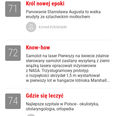
Król nowej epoki
71
Panowanie Stanisława Augusta to walka
erudyty ze szlacheckim motłochem
Konrad Kołodziejski
Know-how
72
Samolot na laser Pierwszy na świecie zdalnie
sterowany samolot zasilany wysyłaną z ziemi
wiązką lasera opracowali inżynierowie
z NASA. Trzystugramowy prototyp
o rozpiętości skrzydeł 1,5 m wystartował
w pierwszy lot w hangarze lotniska Marshall...
Gdzie się leczyć
74
Najlepsze szpitale w Polsce - okulistyka,
otolaryngologia, ortopedia