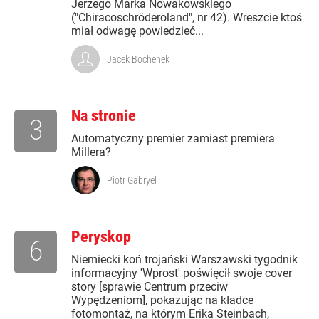
Jerzego Marka Nowakowskiego
("Chiracoschröderoland", nr 42). Wreszcie ktoś
miał odwagę powiedzieć...
Jacek Bochenek
Na stronie
3
Automatyczny premier zamiast premiera
Millera?
Piotr Gabryel
Peryskop
6
Niemiecki koń trojański Warszawski tygodnik
informacyjny 'Wprost' poświęcił swoje cover
story [sprawie Centrum przeciw
Wypędzeniom], pokazując na kładce
fotomontaż, na którym Erika Steinbach,