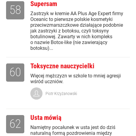
Supersam
58
Zastrzyk w kremie AA Plus Age Expert firmy
Oceanic to pierwsze polskie kosmetyki
przeciwzmarszczkowe działające podobnie
jak zastrzyki z botoksu, czyli toksyny
botulinowej. Zawarty w nich kompleks
o nazwie Botox-like (nie zawierający
botoksu)...
Toksyczne nauczycielki
60
Więcej mężczyzn w szkole to mniej agresji
wśród uczniów.
Piotr Krzyżanowski
Usta mówią
62
Namiętny pocałunek w usta jest do dziś
naturalną formą pozdrowienia między