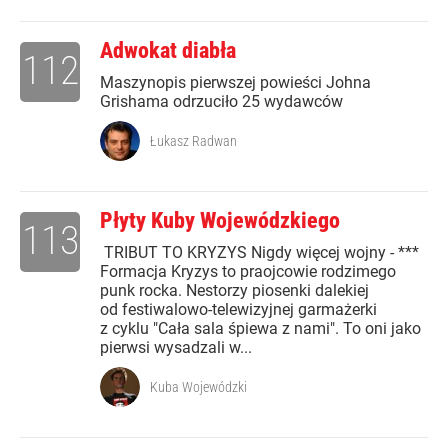
Adwokat diabła
112
Maszynopis pierwszej powieści Johna
Grishama odrzuciło 25 wydawców
Łukasz Radwan
Płyty Kuby Wojewódzkiego
113
TRIBUT TO KRYZYS Nigdy więcej wojny - ***
Formacja Kryzys to praojcowie rodzimego
punk rocka. Nestorzy piosenki dalekiej
od festiwalowo-telewizyjnej garmażerki
z cyklu "Cała sala śpiewa z nami". To oni jako
pierwsi wysadzali w...
Kuba Wojewódzki