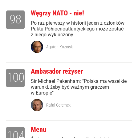
Węgrzy NATO - nie!
98
Po raz pierwszy w historii jeden z członków
Paktu Północnoatlantyckiego może zostać
z niego wykluczony
Agaton Koziński
Ambasador reżyser
100
Sir Michael Pakenham: "Polska ma wszelkie
warunki, żeby być ważnym graczem
w Europie"
Rafał Geremek
Menu
104