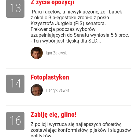
Z życia opozycji
13
Paru facetów, a niewykluczone, że i babek
z okolic Białegostoku zrobiło z posła
Krzysztofa Jurgiela (PiS) senatora.
Frekwencja podczas wyborów
uzupełniających do Senatu wyniosła 5,6 proc.
- Ten wybór jest klęską dla SLD...
Igor Zalewski
Fotoplastykon
14
Henryk Sawka
Zabiję cię, glino!
16
Z policji wyrzuca się najlepszych oficerów,
zostawiając konformistów, pijaków i sługusów
polityków