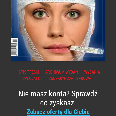
SPIS TREŚCI
ARCHIWUM WYDAŃ
WYDANIA
SPECJALNE
SUBSKRYPCJA CYFROWA
Nie masz konta? Sprawdź
co zyskasz!
Zobacz ofertę dla Ciebie