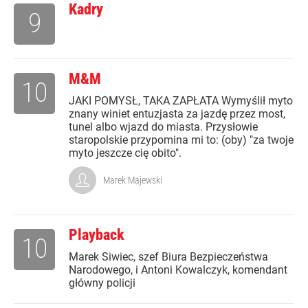
Kadry
9
M&M
10
JAKI POMYSŁ, TAKA ZAPŁATA Wymyślił myto
znany winiet entuzjasta za jazdę przez most,
tunel albo wjazd do miasta. Przysłowie
staropolskie przypomina mi to: (oby) "za twoje
myto jeszcze cię obito".
Marek Majewski
Playback
10
Marek Siwiec, szef Biura Bezpieczeństwa
Narodowego, i Antoni Kowalczyk, komendant
główny policji