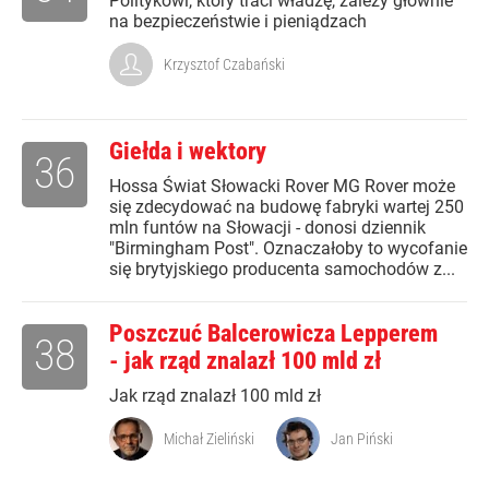
Politykowi, który traci władzę, zależy głównie
na bezpieczeństwie i pieniądzach
Krzysztof Czabański
Giełda i wektory
36
Hossa Świat Słowacki Rover MG Rover może
się zdecydować na budowę fabryki wartej 250
mln funtów na Słowacji - donosi dziennik
"Birmingham Post". Oznaczałoby to wycofanie
się brytyjskiego producenta samochodów z...
Poszczuć Balcerowicza Lepperem
38
- jak rząd znalazł 100 mld zł
Jak rząd znalazł 100 mld zł
Michał Zieliński
Jan Piński