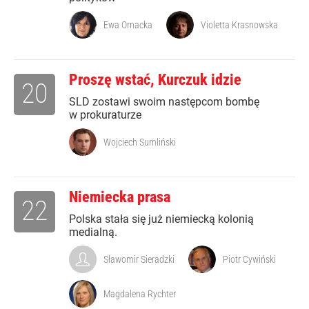
Ewa Ornacka
Violetta Krasnowska
Proszę wstać, Kurczuk idzie
20
SLD zostawi swoim następcom bombę
w prokuraturze
Wojciech Sumliński
Niemiecka prasa
22
Polska stała się już niemiecką kolonią
medialną.
Sławomir Sieradzki
Piotr Cywiński
Magdalena Rychter