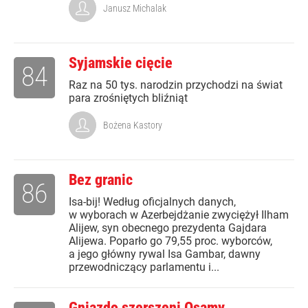
Janusz Michalak
Syjamskie cięcie
84
Raz na 50 tys. narodzin przychodzi na świat
para zrośniętych bliźniąt
Bożena Kastory
Bez granic
86
Isa-bij! Według oficjalnych danych,
w wyborach w Azerbejdżanie zwyciężył Ilham
Alijew, syn obecnego prezydenta Gajdara
Alijewa. Poparło go 79,55 proc. wyborców,
a jego główny rywal Isa Gambar, dawny
przewodniczący parlamentu i...
Gniazdo szerszeni Osamy