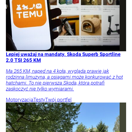
Lepiej uważaj na mandaty. Skoda Superb Sportline
2.0 TSI 265 KM
Ma 265 KM, napęd na 4 koła, wygląda prawie jak
rodzinna limuzyna, a osiągami może konkurować z hot
hatchami. To nie pierwsza Skoda, która potrafi
zaskoczyć nie tylko wymiarami.
Motoryzacja
Testy
Twój portfel