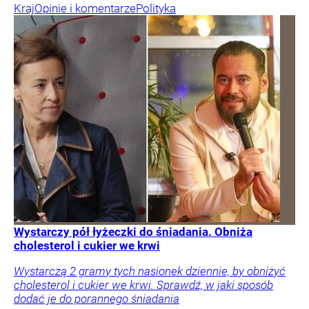
Kraj
Opinie i komentarze
Polityka
Wystarczy pół łyżeczki do śniadania. Obniża
cholesterol i cukier we krwi
Wystarczą 2 gramy tych nasionek dziennie, by obniżyć
cholesterol i cukier we krwi. Sprawdź, w jaki sposób
dodać je do porannego śniadania