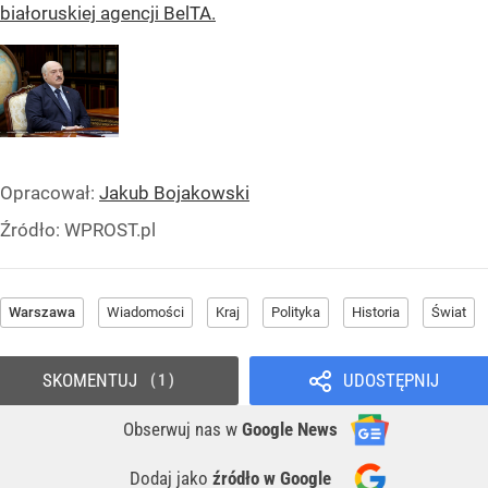
białoruskiej agencji BelTA.
Opracował:
Jakub Bojakowski
Źródło:
WPROST.pl
Warszawa
Wiadomości
Kraj
Polityka
Historia
Świat
SKOMENTUJ
UDOSTĘPNIJ
1
Obserwuj nas
w
Google News
Dodaj jako
źródło w Google