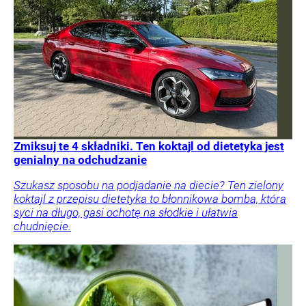
Zmiksuj te 4 składniki. Ten koktajl od dietetyka jest
genialny na odchudzanie
Szukasz sposobu na podjadanie na diecie? Ten zielony
koktajl z przepisu dietetyka to błonnikowa bomba, która
syci na długo, gasi ochotę na słodkie i ułatwia
chudnięcie.