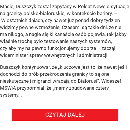
Maciej Duszczyk został zapytany w Polsat News o sytuację
na granicy polsko-białoruskiej w kontekście bariery. –
W ostatnich dniach, czy nawet już ponad dobry tydzień
widzimy pewne wzmożenie. Czasami są takie dni, że nie
ma nikogo, a nagle się kilkanaście osób pojawia, tak jakby
właśnie trochę było testowanie naszych systemów,
czy aby my na pewno funkcjonujemy dobrze – zaczął
wiceminister spraw wewnętrznych i administracji.
Duszczyk kontynuował, że „kluczowe jest to, że nawet jeśli
dochodzi do prób przekroczenia granicy to są one
nieskuteczne i migranci wracają do Białorusi”. Wiceszef
MSWiA przypomniał, że „mamy zbudowane cztery
systemy...
CZYTAJ DALEJ