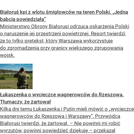
Białoruś kpi z wlotu śmigłowców na teren Polski. „Jedna
babcia powiedziała”
Ministerstwo Obrony Białorusi odrzuca oskarżenia Polski
o naruszenie jej przestrzeni powietrznej. Resort twierdzi,
że to tylko pretekst, który Warszawa wykorzystuje
do zgromadzenia przy granicy większego zgrupowania
wojsk.
Łukaszenka o wycieczce wagnerowców do Rzeszowa.
Tłumaczy, że żartował
Kilka dni temu Łukaszenka i Putin mieli mówić o „wycieczce
wagnerowców do Rzeszowa i Warszawy”. Przywódca
Białorusi twierdzi, że żartował. – Nie powinni mi robić
wyrzutów, powinni powiedzieć dziękuję – przekazał