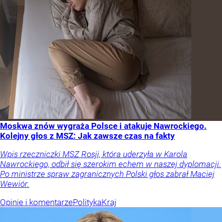
Moskwa znów wygraża Polsce i atakuje Nawrockiego.
Kolejny głos z MSZ: Jak zawsze czas na fakty
Wpis rzeczniczki MSZ Rosji, która uderzyła w Karola
Nawrockiego, odbił się szerokim echem w naszej dyplomacji.
Po ministrze spraw zagranicznych Polski głos zabrał Maciej
Wewiór.
Opinie i komentarze
Polityka
Kraj