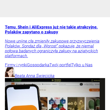
Temu, Shein i AliExpress już nie takie atrakcyjne.
Polaków zapytano o zakupy
Nowe unijne cła zmieniły zakupowe przyzwyczajenia
Polaków. Sondaż dla „Wprost” pokazuje, że niemal
połowa badanych ograniczyła zakupy na azjatyckich
platformach.
Firmy i rynki
Gospodarka
Twój portfel
Tylko u Nas
Beata Anna
Święcicka