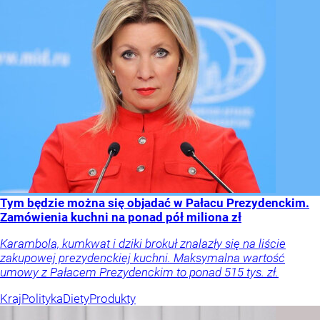
Tym będzie można się objadać w Pałacu Prezydenckim.
Zamówienia kuchni na ponad pół miliona zł
Karambola, kumkwat i dziki brokuł znalazły się na liście
zakupowej prezydenckiej kuchni. Maksymalna wartość
umowy z Pałacem Prezydenckim to ponad 515 tys. zł.
Kraj
Polityka
Diety
Produkty