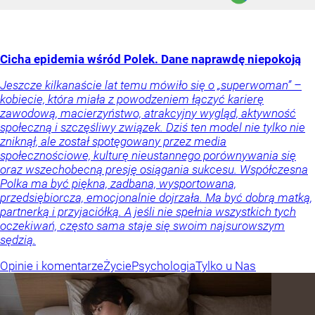
Cicha epidemia wśród Polek. Dane naprawdę niepokoją
Jeszcze kilkanaście lat temu mówiło się o „superwoman” –
kobiecie, która miała z powodzeniem łączyć karierę
zawodową, macierzyństwo, atrakcyjny wygląd, aktywność
społeczną i szczęśliwy związek. Dziś ten model nie tylko nie
zniknął, ale został spotęgowany przez media
społecznościowe, kulturę nieustannego porównywania się
oraz wszechobecną presję osiągania sukcesu. Współczesna
Polka ma być piękna, zadbana, wysportowana,
przedsiębiorcza, emocjonalnie dojrzała. Ma być dobrą matką,
partnerką i przyjaciółką. A jeśli nie spełnia wszystkich tych
oczekiwań, często sama staje się swoim najsurowszym
sędzią.
Opinie i komentarze
Życie
Psychologia
Tylko u Nas