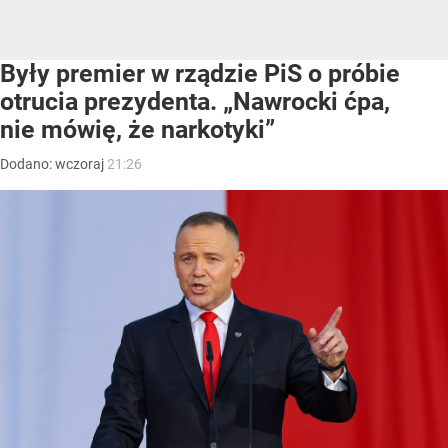
Były premier w rządzie PiS o próbie
otrucia prezydenta. „Nawrocki ćpa,
nie mówię, że narkotyki”
Dodano:
wczoraj
21:26