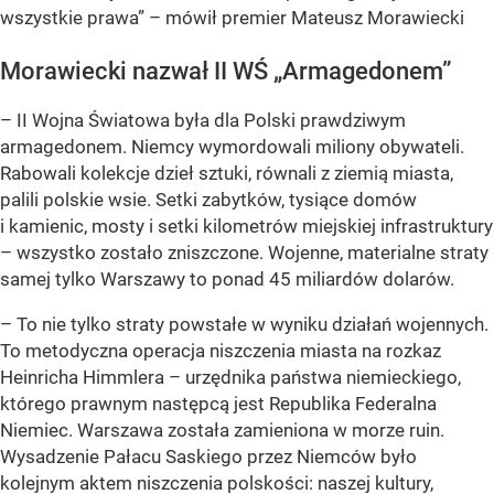
wszystkie prawa” – mówił premier Mateusz Morawiecki
Morawiecki nazwał II WŚ „Armagedonem”
– II Wojna Światowa była dla Polski prawdziwym
armagedonem. Niemcy wymordowali miliony obywateli.
Rabowali kolekcje dzieł sztuki, równali z ziemią miasta,
palili polskie wsie. Setki zabytków, tysiące domów
i kamienic, mosty i setki kilometrów miejskiej infrastruktury
– wszystko zostało zniszczone. Wojenne, materialne straty
samej tylko Warszawy to ponad 45 miliardów dolarów.
– To nie tylko straty powstałe w wyniku działań wojennych.
To metodyczna operacja niszczenia miasta na rozkaz
Heinricha Himmlera – urzędnika państwa niemieckiego,
którego prawnym następcą jest Republika Federalna
Niemiec. Warszawa została zamieniona w morze ruin.
Wysadzenie Pałacu Saskiego przez Niemców było
kolejnym aktem niszczenia polskości: naszej kultury,