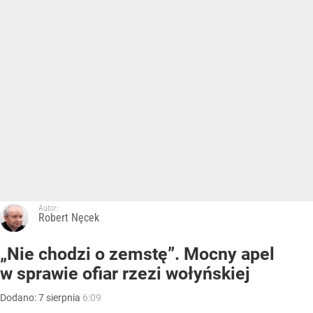
Autor:
Robert Nęcek
„Nie chodzi o zemstę”. Mocny apel
w sprawie ofiar rzezi wołyńskiej
Dodano:
7
sierpnia
6:09