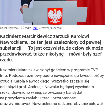
Karol Nawrocki
/ Źródło:
PAP
/
Paweł Supernak
Kazimierz Marcinkiewicz zarzucił Karolowi
Nawrockiemu, że ten jest uzależniony od pewnej
substancji. – To jest oczywiste, że człowiek może
przedawkować, także nikotynę – mówił były szef
rządu.
Kazimierz Marcinkiewicz był gościem w programie TVP
Info. Podczas rozmowy padło nawiązanie do kwestii próby
otrucia
Karola Nawrockiego
. Wszystko zaczęło się
od książki prof. Andrzeja Nowaka będącej wywiadem
rzeką. Ujawniono w niej, że ówczesny kandydat
na prezydenta zasłabł, utracił przytomność
oraz wymiotował. Nawrockiemu radzono, aby „nie całował