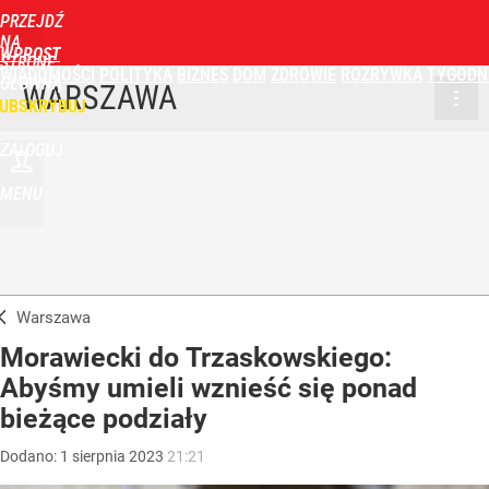
PRZEJDŹ
NA
WPROST
STRONĘ
WIADOMOŚCI
POLITYKA
BIZNES
DOM
ZDROWIE
ROZRYWKA
TYGODN
GŁÓWNĄ
WARSZAWA
UBSKRYBUJ
ZALOGUJ
MENU
Warszawa
Morawiecki do Trzaskowskiego:
Abyśmy umieli wznieść się ponad
bieżące podziały
Dodano:
1
sierpnia
2023
21:21