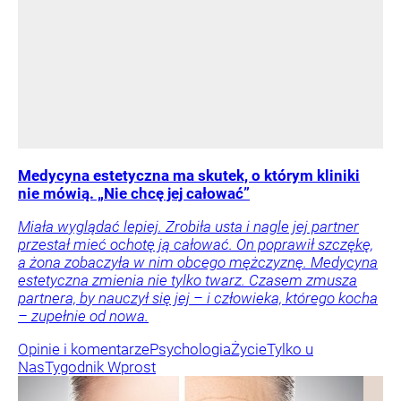
Medycyna estetyczna ma skutek, o którym kliniki
nie mówią. „Nie chcę jej całować”
Miała wyglądać lepiej. Zrobiła usta i nagle jej partner
przestał mieć ochotę ją całować. On poprawił szczękę,
a żona zobaczyła w nim obcego mężczyznę. Medycyna
estetyczna zmienia nie tylko twarz. Czasem zmusza
partnera, by nauczył się jej – i człowieka, którego kocha
– zupełnie od nowa.
Opinie i komentarze
Psychologia
Życie
Tylko u
Nas
Tygodnik Wprost