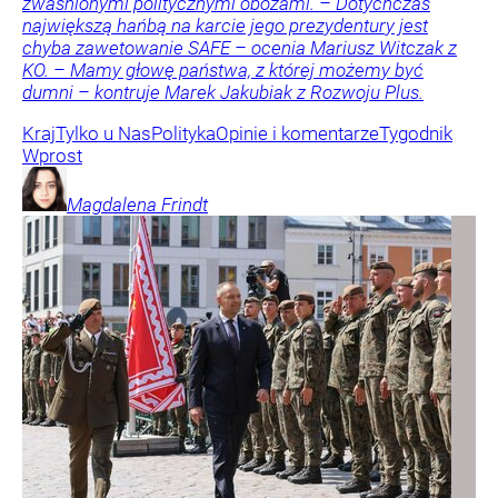
zwaśnionymi politycznymi obozami. – Dotychczas
największą hańbą na karcie jego prezydentury jest
chyba zawetowanie SAFE – ocenia Mariusz Witczak z
KO. – Mamy głowę państwa, z której możemy być
dumni – kontruje Marek Jakubiak z Rozwoju Plus.
Kraj
Tylko u Nas
Polityka
Opinie i komentarze
Tygodnik
Wprost
Magdalena
Frindt