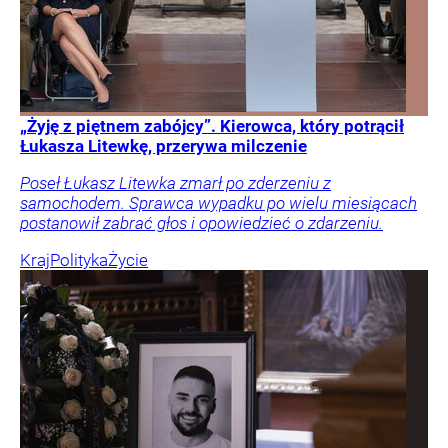
„Żyję z piętnem zabójcy”. Kierowca, który potrącił
Łukasza Litewkę, przerywa milczenie
Poseł Łukasz Litewka zmarł po zderzeniu z
samochodem. Sprawca wypadku po wielu miesiącach
postanowił zabrać głos i opowiedzieć o zdarzeniu.
Kraj
Polityka
Życie