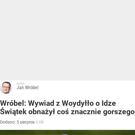
Autor:
Jan Wróbel
Wróbel: Wywiad z Woydyłło o Idze
Świątek obnażył coś znacznie gorszego
Dodano:
5
sierpnia
6:08