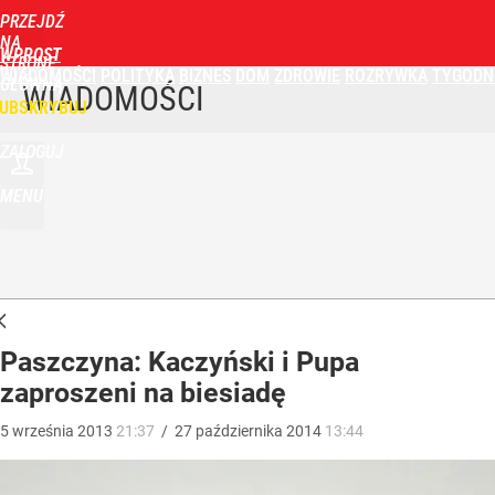
PRZEJDŹ
NA
WPROST
STRONĘ
WIADOMOŚCI
POLITYKA
BIZNES
DOM
ZDROWIE
ROZRYWKA
TYGODN
GŁÓWNĄ
WIADOMOŚCI
UBSKRYBUJ
ZALOGUJ
MENU
Paszczyna: Kaczyński i Pupa
zaproszeni na biesiadę
5
września
2013
21:37
/
27
października
2014
13:44