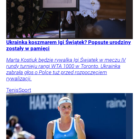
Ukrainka koszmarem Igi Świątek? Popsute urodziny
zostały w pamięci
Marta Kostiuk będzie rywalką Igi Świątek w meczu IV
rundy turnieju rangi WTA 1000 w Toronto. Ukrainka
zabrała głos o Polce tuż przed rozpoczęciem
rywalizacji.
Tenis
Sport