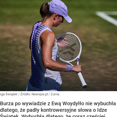
Iga Świątek
/ Źródło:
Newspix.pl
/
Zuma
Burza po wywiadzie z Ewą Woydyłło nie wybuchła
dlatego, że padły kontrowersyjne słowa o Idze
Świątek. Wybuchła dlatego, że coraz częściej