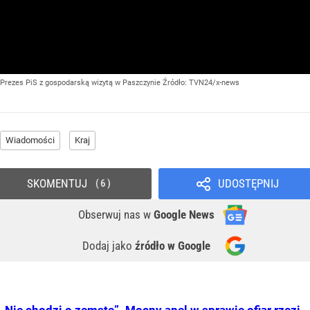
Prezes PiS z gospodarską wizytą w Paszczynie
Źródło:
TVN24/x-news
Wiadomości
Kraj
SKOMENTUJ
UDOSTĘPNIJ
6
Obserwuj nas
w
Google News
Dodaj jako
źródło w Google
„Nie chodzi o zemstę”. Mocny apel w sprawie ofiar rzezi