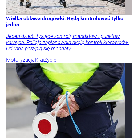
Wielka obława drogówki. Będą kontrolować tylko
jedno
Jeden dzień. Tysiące kontroli, mandatów i punktów
karnych. Policja zaplanowała akcję kontroli kierowców.
Od rana posypią się mandaty.
Motoryzacja
Kraj
Życie