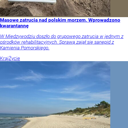
Masowe zatrucia nad polskim morzem. Wprowadzono
kwarantannę
W Międzywodziu doszło do grupowego zatrucia w jednym z
ośrodków rehabilitacyjnych. Sprawą zajął się sanepid z
Kamienia Pomorskiego.
Kraj
Życie