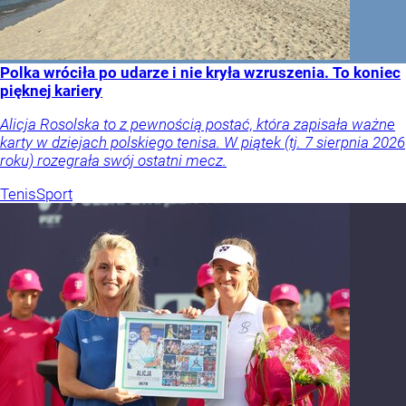
Polka wróciła po udarze i nie kryła wzruszenia. To koniec
pięknej kariery
Alicja Rosolska to z pewnością postać, która zapisała ważne
karty w dziejach polskiego tenisa. W piątek (tj. 7 sierpnia 2026
roku) rozegrała swój ostatni mecz.
Tenis
Sport