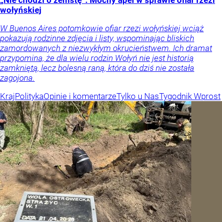
wołyńskiej
W Buenos Aires potomkowie ofiar rzezi wołyńskiej wciąż
pokazują rodzinne zdjęcia i listy, wspominając bliskich
zamordowanych z niezwykłym okrucieństwem. Ich dramat
przypomina, że dla wielu rodzin Wołyń nie jest historią
zamkniętą, lecz bolesną raną, która do dziś nie została
zagojona.
Kraj
Polityka
Opinie i komentarze
Tylko u Nas
Tygodnik Wprost