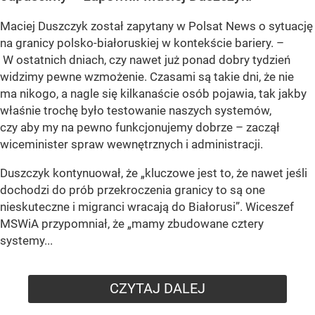
Maciej Duszczyk został zapytany w Polsat News o sytuację
na granicy polsko-białoruskiej w kontekście bariery. –
W ostatnich dniach, czy nawet już ponad dobry tydzień
widzimy pewne wzmożenie. Czasami są takie dni, że nie
ma nikogo, a nagle się kilkanaście osób pojawia, tak jakby
właśnie trochę było testowanie naszych systemów,
czy aby my na pewno funkcjonujemy dobrze – zaczął
wiceminister spraw wewnętrznych i administracji.
Duszczyk kontynuował, że „kluczowe jest to, że nawet jeśli
dochodzi do prób przekroczenia granicy to są one
nieskuteczne i migranci wracają do Białorusi”. Wiceszef
MSWiA przypomniał, że „mamy zbudowane cztery
systemy...
CZYTAJ DALEJ