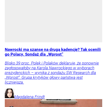
Nawrocki ma szansę na drugą kadencję? Tak ocenili
go Polacy. Sondaż dla „Wprost”
Blisko 39 proc. Polek i Polaków deklaruje, że ponownie
zagłosowałoby na Karola Nawrockiego w wyborach
prezydenckich – wynika z sondażu SW Research dla
„Wprost”. Grupa krytyków głowy państwa jest
liczniejsza.
Magdalena
Frindt