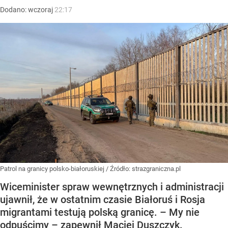
Dodano:
wczoraj
22:17
Patrol na granicy polsko-białoruskiej
/ Źródło:
strazgraniczna.pl
Wiceminister spraw wewnętrznych i administracji
ujawnił, że w ostatnim czasie Białoruś i Rosja
migrantami testują polską granicę. – My nie
odpuścimy – zapewnił Maciej Duszczyk.