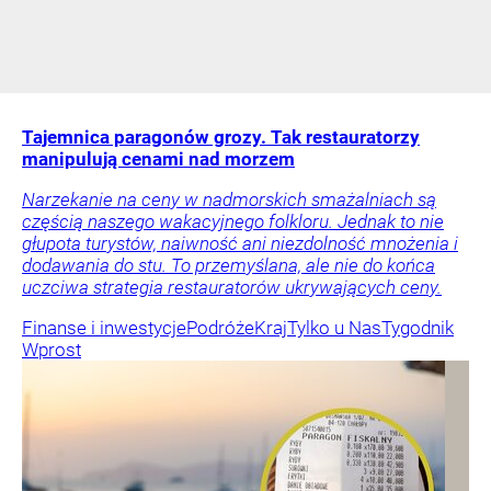
Tajemnica paragonów grozy. Tak restauratorzy
manipulują cenami nad morzem
Narzekanie na ceny w nadmorskich smażalniach są
częścią naszego wakacyjnego folkloru. Jednak to nie
głupota turystów, naiwność ani niezdolność mnożenia i
dodawania do stu. To przemyślana, ale nie do końca
uczciwa strategia restauratorów ukrywających ceny.
Finanse i inwestycje
Podróże
Kraj
Tylko u Nas
Tygodnik
Wprost