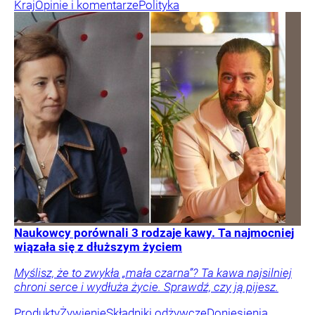
Kraj
Opinie i komentarze
Polityka
Naukowcy porównali 3 rodzaje kawy. Ta najmocniej
wiązała się z dłuższym życiem
Myślisz, że to zwykła „mała czarna”? Ta kawa najsilniej
chroni serce i wydłuża życie. Sprawdź, czy ją pijesz.
Produkty
Żywienie
Składniki odżywcze
Doniesienia