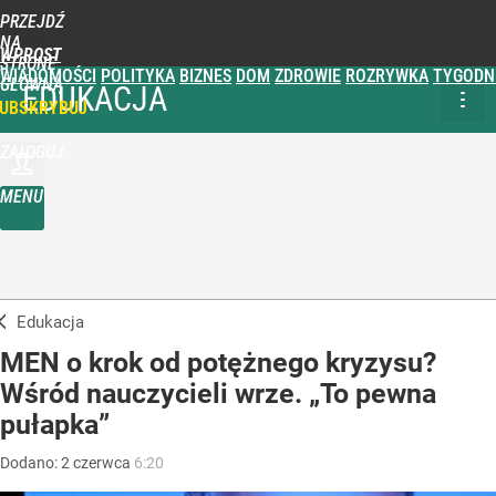
PRZEJDŹ
NA
WPROST
STRONĘ
WIADOMOŚCI
POLITYKA
BIZNES
DOM
ZDROWIE
ROZRYWKA
TYGODN
GŁÓWNĄ
EDUKACJA
UBSKRYBUJ
ZALOGUJ
MENU
Edukacja
MEN o krok od potężnego kryzysu?
Wśród nauczycieli wrze. „To pewna
pułapka”
Dodano:
2
czerwca
6:20