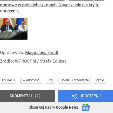
domowe w polskich szkołach. Nauczyciele nie kryją
oburzenia.
Opracowała:
Magdalena Frindt
Źródło:
WPROST.pl
/
Strefa Edukacji
Edukacja
Wiadomości
Kraj
Opinie i komentarze
Życie
SKOMENTUJ
UDOSTĘPNIJ
2
Obserwuj nas
w
Google News