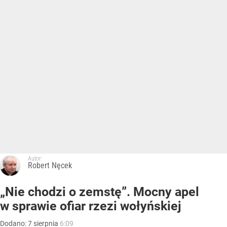
Autor:
Robert Nęcek
„Nie chodzi o zemstę”. Mocny apel
w sprawie ofiar rzezi wołyńskiej
Dodano:
7
sierpnia
6:09