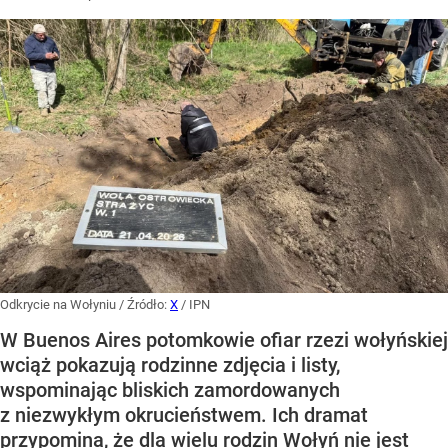
Odkrycie na Wołyniu
/ Źródło:
X
/
IPN
W Buenos Aires potomkowie ofiar rzezi wołyńskiej
wciąż pokazują rodzinne zdjęcia i listy,
wspominając bliskich zamordowanych
z niezwykłym okrucieństwem. Ich dramat
przypomina, że dla wielu rodzin Wołyń nie jest