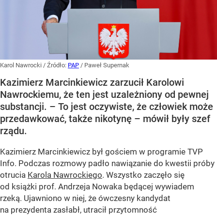
Karol Nawrocki
/ Źródło:
PAP
/
Paweł Supernak
Kazimierz Marcinkiewicz zarzucił Karolowi
Nawrockiemu, że ten jest uzależniony od pewnej
substancji. – To jest oczywiste, że człowiek może
przedawkować, także nikotynę – mówił były szef
rządu.
Kazimierz Marcinkiewicz był gościem w programie TVP
Info. Podczas rozmowy padło nawiązanie do kwestii próby
otrucia
Karola Nawrockiego
. Wszystko zaczęło się
od książki prof. Andrzeja Nowaka będącej wywiadem
rzeką. Ujawniono w niej, że ówczesny kandydat
na prezydenta zasłabł, utracił przytomność