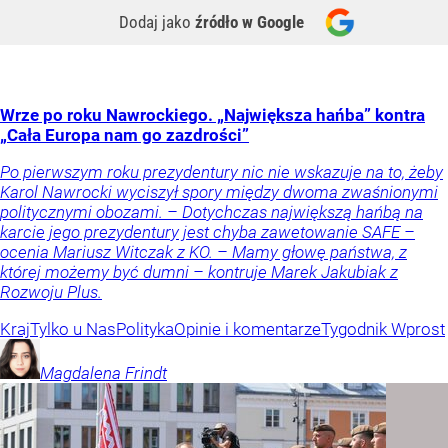
Dodaj jako
źródło w Google
Wrze po roku Nawrockiego. „Największa hańba” kontra
„Cała Europa nam go zazdrości”
Po pierwszym roku prezydentury nic nie wskazuje na to, żeby
Karol Nawrocki wyciszył spory między dwoma zwaśnionymi
politycznymi obozami. – Dotychczas największą hańbą na
karcie jego prezydentury jest chyba zawetowanie SAFE –
ocenia Mariusz Witczak z KO. – Mamy głowę państwa, z
której możemy być dumni – kontruje Marek Jakubiak z
Rozwoju Plus.
Kraj
Tylko u Nas
Polityka
Opinie i komentarze
Tygodnik Wprost
Magdalena
Frindt