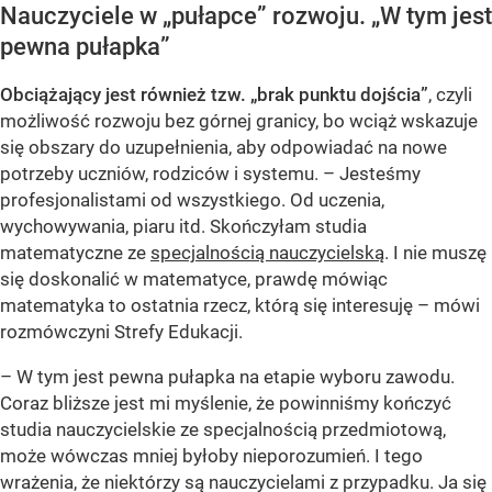
Nauczyciele w „pułapce” rozwoju. „W tym jest
pewna pułapka”
Obciążający jest również tzw. „brak punktu dojścia”
, czyli
możliwość rozwoju bez górnej granicy, bo wciąż wskazuje
się obszary do uzupełnienia, aby odpowiadać na nowe
potrzeby uczniów, rodziców i systemu. – Jesteśmy
profesjonalistami od wszystkiego. Od uczenia,
wychowywania, piaru itd. Skończyłam studia
matematyczne ze
specjalnością nauczycielską
. I nie muszę
się doskonalić w matematyce, prawdę mówiąc
matematyka to ostatnia rzecz, którą się interesuję – mówi
rozmówczyni Strefy Edukacji.
– W tym jest pewna pułapka na etapie wyboru zawodu.
Coraz bliższe jest mi myślenie, że powinniśmy kończyć
studia nauczycielskie ze specjalnością przedmiotową,
może wówczas mniej byłoby nieporozumień. I tego
wrażenia, że niektórzy są nauczycielami z przypadku. Ja się