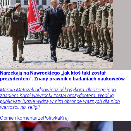
Narzekają na Nawrockiego „jak ktoś taki został
prezydentem”. Znany prawnik o badaniach naukowców
Marcin Matczak odpowiedział krytykom, dlaczego jego
zdaniem Karol Nawrocki został prezydentem. Według
publicysty ludzie widzą w nim obrońcę ważnych dla nich
wartości, np. religii.
Opinie i komentarze
Polityka
Kraj