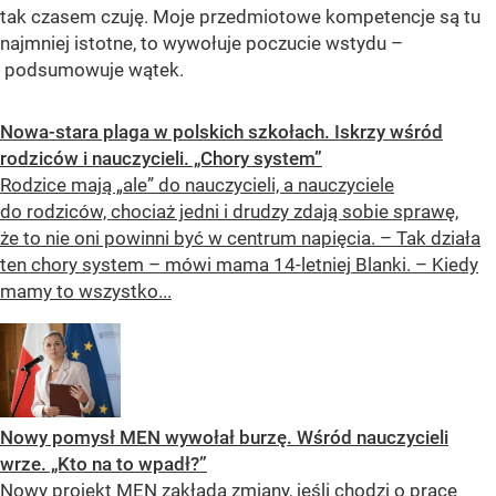
tak czasem czuję. Moje przedmiotowe kompetencje są tu
najmniej istotne, to wywołuje poczucie wstydu –
podsumowuje wątek.
Nowa-stara plaga w polskich szkołach. Iskrzy wśród
rodziców i nauczycieli. „Chory system”
Rodzice mają „ale” do nauczycieli, a nauczyciele
do rodziców, chociaż jedni i drudzy zdają sobie sprawę,
że to nie oni powinni być w centrum napięcia. – Tak działa
ten chory system – mówi mama 14-letniej Blanki. – Kiedy
mamy to wszystko...
Nowy pomysł MEN wywołał burzę. Wśród nauczycieli
wrze. „Kto na to wpadł?”
Nowy projekt MEN zakłada zmiany, jeśli chodzi o prace