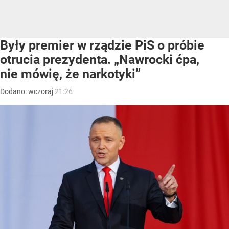
Były premier w rządzie PiS o próbie
otrucia prezydenta. „Nawrocki ćpa,
nie mówię, że narkotyki”
Dodano:
wczoraj
21:26