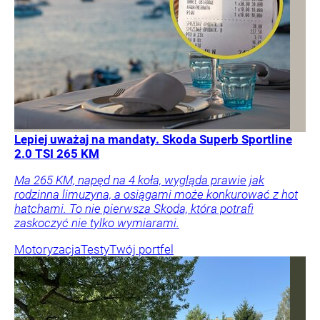
Lepiej uważaj na mandaty. Skoda Superb Sportline
2.0 TSI 265 KM
Ma 265 KM, napęd na 4 koła, wygląda prawie jak
rodzinna limuzyna, a osiągami może konkurować z hot
hatchami. To nie pierwsza Skoda, która potrafi
zaskoczyć nie tylko wymiarami.
Motoryzacja
Testy
Twój portfel