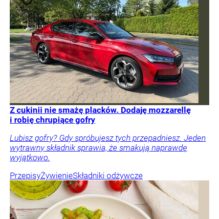
Z cukinii nie smażę placków. Dodaję mozzarellę
i robię chrupiące gofry
Lubisz gofry? Gdy spróbujesz tych przepadniesz. Jeden
wytrawny składnik sprawia, że smakują naprawdę
wyjątkowo.
Przepisy
Żywienie
Składniki odżywcze