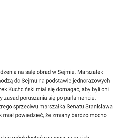
zenia na salę obrad w Sejmie. Marszałek
chodzą do Sejmu na podstawie jednorazowych
 Kuchciński miał się domagać, aby byli oni
y zasad poruszania się po parlamencie.
trego sprzeciwu marszałka
Senatu
Stanisława
yk miał powiedzieć, że zmiany bardzo mocno
 będzie mógł dostać czasowy zakaz ich