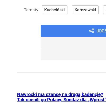
Kuchciński
Karczewski
UDO
Nawrocki ma szansę na drugą kadencję?
Tak ocenili go Polacy. Sondaż dla „Wprost