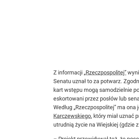
Z informacji
„Rzeczpospolitej”
wyni
Senatu uznał to za potwarz. Zgod
kart wstępu mogą samodzielnie po
eskortowani przez posłów lub sena
Według „Rzeczpospolitej” ma ona
Karczewskiego
, który miał uznać
utrudnią życie na Wiejskiej (gdzie 
– Projekt przewidywał też, że pose