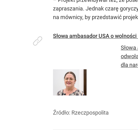
zapraszania. Jednak czarę goryczy
na mównicy, by przedstawić projekt
Słowa ambasador USA o wolności 
Słowa 
odwoła
dla nar
Źródło:
Rzeczpospolita