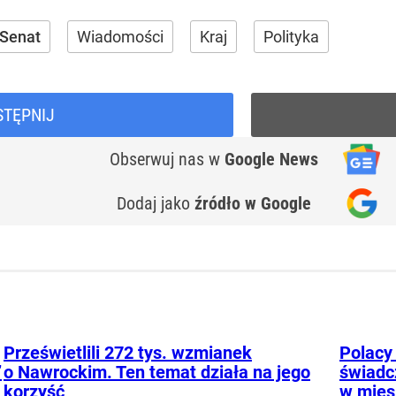
Senat
Wiadomości
Kraj
Polityka
STĘPNIJ
Obserwuj nas
w
Google News
Dodaj jako
źródło w Google
Prześwietlili 272 tys. wzmianek
Polacy 
”
o Nawrockim. Ten temat działa na jego
świadc
korzyść
w mies