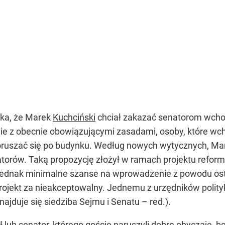
ka, że Marek
Kuchciński
chciał zakazać senatorom wchod
nie z obecnie obowiązującymi zasadami, osoby, które w
ruszać się po budynku. Według nowych wytycznych, Marek
torów. Taką propozycję złożył w ramach projektu reform
 jednak minimalne szanse na wprowadzenie z powodu os
 projekt za nieakceptowalny. Jednemu z urzędników polit
znajduje się siedziba Sejmu i Senatu – red.).
ł lub senator, którego goście naruszyli dobre obyczaje,