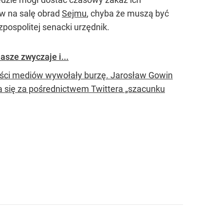
ów na salę obrad
Sejmu
, chyba że muszą być
pospolitej senacki urzędnik.
sze zwyczaje i...
ści mediów wywołały burzę. Jarosław Gowin
 się za pośrednictwem Twittera „szacunku