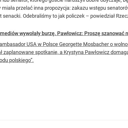
 miała przelać inna propozycja: zakazu wstępu senator
 senacki. Odebraliśmy to jak policzek – powiedział Rzecz
mediów wywołały burzę. Pawłowicz: Proszę szanować na
ambasador USA w Polsce Georgette Mosbacher o wolno
ł zaplanowane spotkanie, a Krystyna Pawłowicz domaga
odu polskiego”.