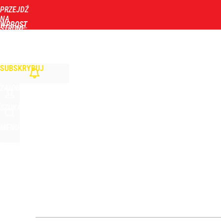
PRZEJDŹ
Udostępnij
0
Skomentuj
NA
WPROST
STRONĘ
GŁÓWNĄ
WIADOMOŚCI
POLITYKA
BIZNES
DOM
ZDROWIE
ROZRYWKA
TYGOD
Prześwietlili 272 tys. wzmianek o Nawrockim. Ten 
SUBSKRYBUJ
dodaj
ZALOGUJ
Vistula x LOT: Elegancja w podróży. Premiera wspó
SZUKAJ
MENU
dodaj
Farmacja: wzrost pod presją. co czeka branżę do 
dodaj