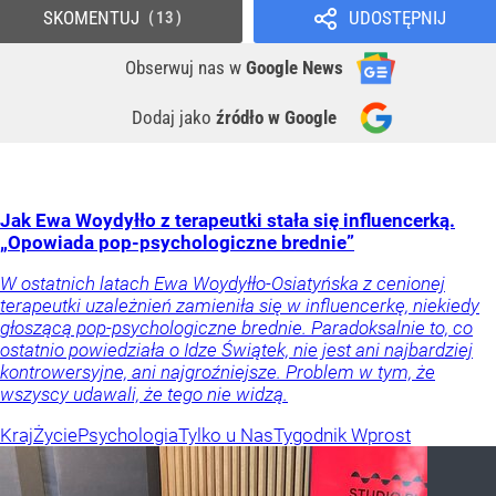
SKOMENTUJ
UDOSTĘPNIJ
13
Obserwuj nas
w
Google News
Dodaj jako
źródło w Google
Jak Ewa Woydyłło z terapeutki stała się influencerką.
„Opowiada pop-psychologiczne brednie”
W ostatnich latach Ewa Woydyłło-Osiatyńska z cenionej
terapeutki uzależnień zamieniła się w influencerkę, niekiedy
głoszącą pop-psychologiczne brednie. Paradoksalnie to, co
ostatnio powiedziała o Idze Świątek, nie jest ani najbardziej
kontrowersyjne, ani najgroźniejsze. Problem w tym, że
wszyscy udawali, że tego nie widzą.
Kraj
Życie
Psychologia
Tylko u Nas
Tygodnik Wprost