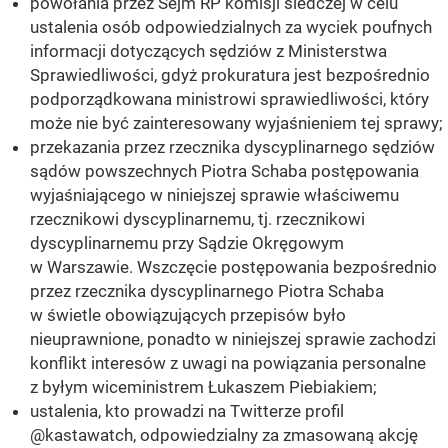
powołania przez Sejm RP komisji śledczej w celu
ustalenia osób odpowiedzialnych za wyciek poufnych
informacji dotyczących sędziów z Ministerstwa
Sprawiedliwości, gdyż prokuratura jest bezpośrednio
podporządkowana ministrowi sprawiedliwości, który
może nie być zainteresowany wyjaśnieniem tej sprawy;
przekazania przez rzecznika dyscyplinarnego sędziów
sądów powszechnych Piotra Schaba postępowania
wyjaśniającego w niniejszej sprawie właściwemu
rzecznikowi dyscyplinarnemu, tj. rzecznikowi
dyscyplinarnemu przy Sądzie Okręgowym
w Warszawie. Wszczęcie postępowania bezpośrednio
przez rzecznika dyscyplinarnego Piotra Schaba
w świetle obowiązujących przepisów było
nieuprawnione, ponadto w niniejszej sprawie zachodzi
konflikt interesów z uwagi na powiązania personalne
z byłym wiceministrem Łukaszem Piebiakiem;
ustalenia, kto prowadzi na Twitterze profil
@kastawatch, odpowiedzialny za zmasowaną akcję