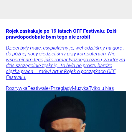
Rojek zaskakuje po 19 latach OFF Festivalu: Dziś
prawdopodobnie bym tego nie zrobił
Dzieci były małe, usypialiśmy je, wchodziliśmy na górę i
do późnej nocy siedzieliśmy przy komputerach. Nie
wspominam tego jako romantycznego czasu, za którym
dziś szczególnie tęsknię. To była po prostu bardzo
ciężka praca – mówi Artur Rojek o początkach OFF
Festivalu.
Rozrywka
Festiwale/Przeglądy
Muzyka
Tylko u Nas