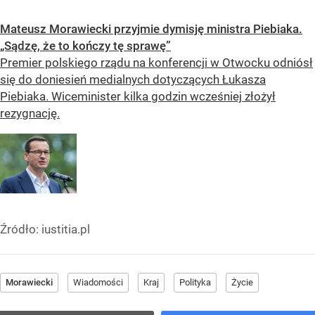
Mateusz Morawiecki przyjmie dymisję ministra Piebiaka.
„Sądzę, że to kończy tę sprawę”
Premier polskiego rządu na konferencji w Otwocku odniósł
się do doniesień medialnych dotyczących Łukasza
Piebiaka. Wiceminister kilka godzin wcześniej złożył
rezygnację.
Źródło:
iustitia.pl
Morawiecki
Wiadomości
Kraj
Polityka
Życie