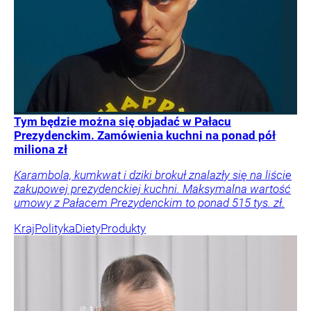
Tym będzie można się objadać w Pałacu
Prezydenckim. Zamówienia kuchni na ponad pół
miliona zł
Karambola, kumkwat i dziki brokuł znalazły się na liście
zakupowej prezydenckiej kuchni. Maksymalna wartość
umowy z Pałacem Prezydenckim to ponad 515 tys. zł.
Kraj
Polityka
Diety
Produkty