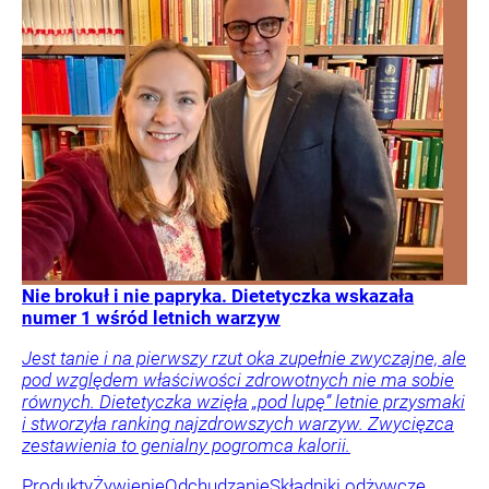
Nie brokuł i nie papryka. Dietetyczka wskazała
numer 1 wśród letnich warzyw
Jest tanie i na pierwszy rzut oka zupełnie zwyczajne, ale
pod względem właściwości zdrowotnych nie ma sobie
równych. Dietetyczka wzięła „pod lupę” letnie przysmaki
i stworzyła ranking najzdrowszych warzyw. Zwycięzca
zestawienia to genialny pogromca kalorii.
Produkty
Żywienie
Odchudzanie
Składniki odżywcze