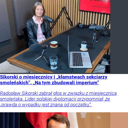
Sikorski o miesięcznicy i „kłamstwach sekciarzy
smoleńskich”. „Na tym zbudowali imperium”
Radosław Sikorski zabrał głos w związku z miesięcznicą
smoleńską. Lider polskiej dyplomacji przypomniał, że
„prawda o wypadku jest znana od początku”.