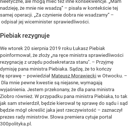
nieetyczne, ale mogą mieć też inne konsekwencje. „Mam
nadzieję, że mnie nie wsadzą” – pisała w kontekście tej
samej operacji. „Za czynienie dobra nie wsadzamy” –
odpisał jej wiceminister sprawiedliwości.
Piebiak rezygnuje
We wtorek 20 sierpnia 2019 roku Łukasz Piebiak
poinformował, że złoży „na ręce ministra sprawiedliwości
rezygnację z urzędu podsekretarza stanu". – Przyjmę
dymisję pana ministra Piebiaka. Sądzę, że to kończy
tę sprawę – powiedział
Mateusz Morawiecki
w Otwocku. –
Dla mnie pewne kwestie są niejasne, wymagają
wyjaśnienia. Jestem przekonany, że dla pana ministra
Ziobro również. W przypadku pana ministra Piebiaka, to tak
jak sam stwierdził, będzie kierował tę sprawę do sądu i sąd
będzie mógł określić jaka jest rzeczywistość – zaznaczył
prezes rady ministrów. Słowa premiera cytuje portal
300polityka.pl.