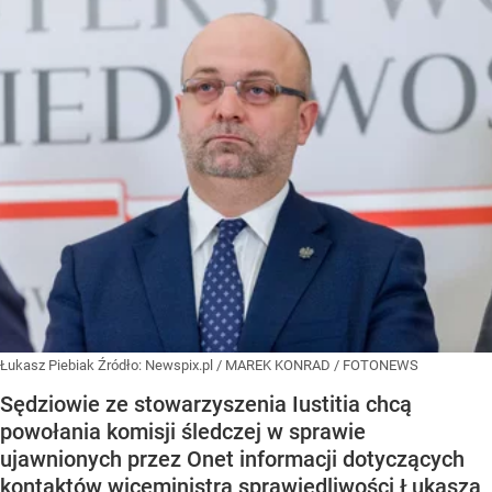
Łukasz Piebiak
Źródło:
Newspix.pl
/
MAREK KONRAD / FOTONEWS
Sędziowie ze stowarzyszenia Iustitia chcą
powołania komisji śledczej w sprawie
ujawnionych przez Onet informacji dotyczących
kontaktów wiceministra sprawiedliwości Łukasza