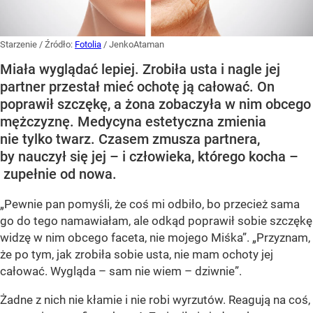
Starzenie
/ Źródło:
Fotolia
/
JenkoAtaman
Miała wyglądać lepiej. Zrobiła usta i nagle jej
partner przestał mieć ochotę ją całować. On
poprawił szczękę, a żona zobaczyła w nim obcego
mężczyznę. Medycyna estetyczna zmienia
nie tylko twarz. Czasem zmusza partnera,
by nauczył się jej – i człowieka, którego kocha –
zupełnie od nowa.
„Pewnie pan pomyśli, że coś mi odbiło, bo przecież sama
go do tego namawiałam, ale odkąd poprawił sobie szczękę
widzę w nim obcego faceta, nie mojego Miśka”. „Przyznam,
że po tym, jak zrobiła sobie usta, nie mam ochoty jej
całować. Wygląda – sam nie wiem – dziwnie”.
Żadne z nich nie kłamie i nie robi wyrzutów. Reagują na coś,