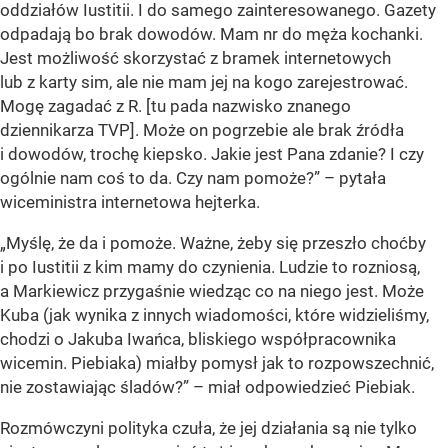
oddziałów Iustitii. I do samego zainteresowanego. Gazety
odpadają bo brak dowodów. Mam nr do męża kochanki.
Jest możliwość skorzystać z bramek internetowych
lub z karty sim, ale nie mam jej na kogo zarejestrować.
Mogę zagadać z R. [tu pada nazwisko znanego
dziennikarza TVP]. Może on pogrzebie ale brak źródła
i dowodów, trochę kiepsko. Jakie jest Pana zdanie? I czy
ogólnie nam coś to da. Czy nam pomoże?” – pytała
wiceministra internetowa hejterka.
„Myślę, że da i pomoże. Ważne, żeby się przeszło choćby
i po Iustitii z kim mamy do czynienia. Ludzie to rozniosą,
a Markiewicz przygaśnie wiedząc co na niego jest. Może
Kuba (jak wynika z innych wiadomości, które widzieliśmy,
chodzi o Jakuba Iwańca, bliskiego współpracownika
wicemin. Piebiaka) miałby pomysł jak to rozpowszechnić,
nie zostawiając śladów?” – miał odpowiedzieć Piebiak.
Rozmówczyni polityka czuła, że jej działania są nie tylko