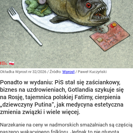
Okładka Wprost nr 32/2026
/ Źródło:
Wprost
/
Paweł Kuczyński
Ponadto w wydaniu: PiS stał się zaściankowy,
biznes na uzdrowieniach, Gotlandia szykuje się
na Rosję, tajemnica polskiej Fatimy, cierpienia
„dziewczyny Putina”, jak medycyna estetyczna
zmienia związki i wiele więcej.
Narzekanie na ceny w nadmorskich smażalniach są częścią
naszego wakacyjnego folkloru. Jednak to nie głupota