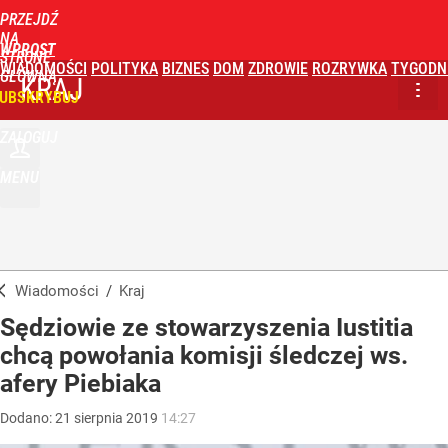
PRZEJDŹ
NA
WPROST
STRONĘ
WIADOMOŚCI
POLITYKA
BIZNES
DOM
ZDROWIE
ROZRYWKA
TYGODN
GŁÓWNĄ
KRAJ
UBSKRYBUJ
ZALOGUJ
MENU
Wiadomości
/
Kraj
Sędziowie ze stowarzyszenia Iustitia
chcą powołania komisji śledczej ws.
afery Piebiaka
Dodano:
21
sierpnia
2019
14:27