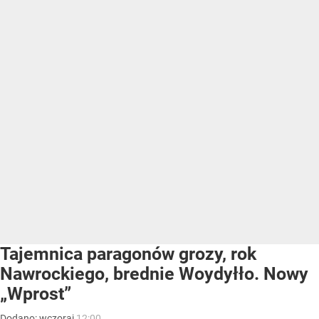
Tajemnica paragonów grozy, rok
Nawrockiego, brednie Woydyłło. Nowy
„Wprost”
Dodano:
wczoraj
12:00