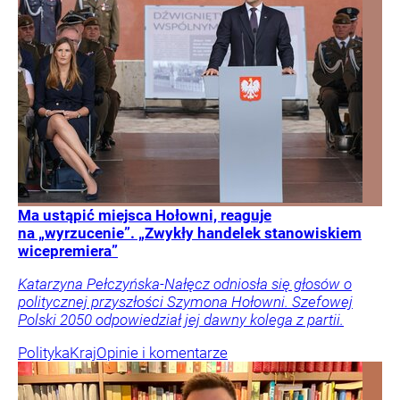
Ma ustąpić miejsca Hołowni, reaguje
na „wyrzucenie”. „Zwykły handelek stanowiskiem
wicepremiera”
Katarzyna Pełczyńska-Nałęcz odniosła się głosów o
politycznej przyszłości Szymona Hołowni. Szefowej
Polski 2050 odpowiedział jej dawny kolega z partii.
Polityka
Kraj
Opinie i komentarze