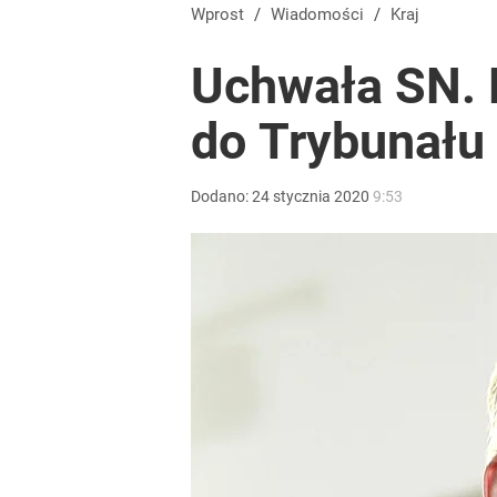
Wprost
/
Wiadomości
/
Kraj
Uchwała SN. 
do Trybunału
Dodano:
24
stycznia
2020
9:53