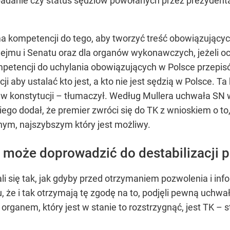
adanie czy status sędziów powołanych przez prezydenta 
a kompetencji do tego, aby tworzyć treść obowiązujący
ejmu i Senatu oraz dla organów wykonawczych, jeżeli 
petencji do uchylania obowiązujących w Polsce przepis
i aby ustalać kto jest, a kto nie jest sędzią w Polsce. 
 w konstytucji – tłumaczył. Według Mullera uchwała SN 
go dodał, że premier zwróci się do TK z wnioskiem o to
onym, najszybszym który jest możliwy.
ry może doprowadzić do destabilizacji
 się tak, jak gdyby przed otrzymaniem pozwolenia i info
u, że i tak otrzymają tę zgodę na to, podjęli pewną uchw
organem, który jest w stanie to rozstrzygnąć, jest TK –