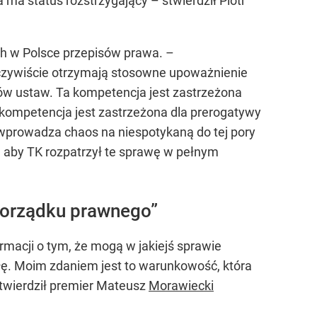
ma status rozstrzygający – stwierdził Piotr
ch w Polsce przepisów prawa. –
oczywiście otrzymają stosowne upoważnienie
ów ustaw. Ta kompetencja jest zastrzeżona
Ta kompetencja jest zastrzeżona dla prerogatywy
wprowadza chaos na niespotykaną do tej pory
, aby TK rozpatrzył te sprawę w pełnym
 porządku prawnego”
rmacji o tym, że mogą w jakiejś sprawie
ałę. Moim zdaniem jest to warunkowość, która
 stwierdził premier Mateusz
Morawiecki