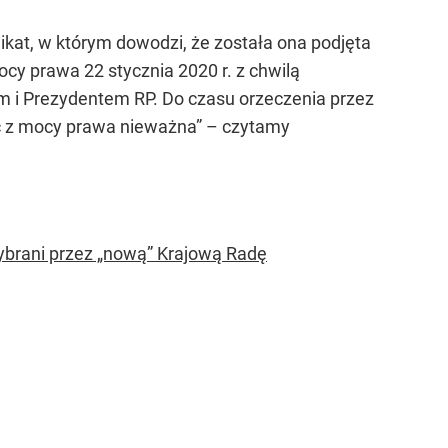
at, w którym dowodzi, że została ona podjęta
y prawa 22 stycznia 2020 r. z chwilą
i Prezydentem RP. Do czasu orzeczenia przez
ęc z mocy prawa nieważna” – czytamy
ybrani przez „nową” Krajową Radę