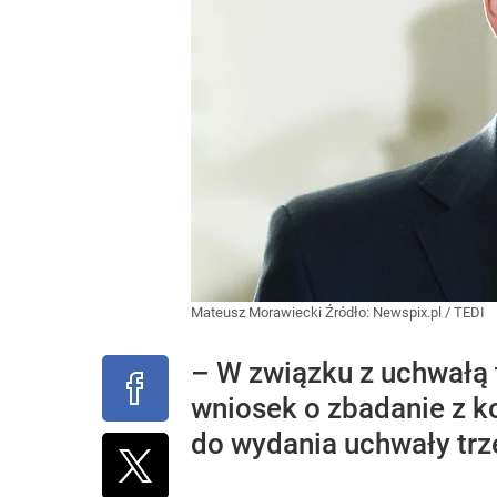
Mateusz Morawiecki
Źródło:
Newspix.pl
/
TEDI
– W związku z uchwałą 
wniosek o zbadanie z k
do wydania uchwały trze