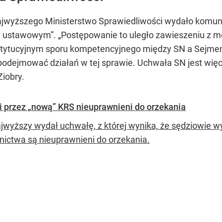
wyższego Ministerstwo Sprawiedliwości wydało komunik
stawowym”. „Postępowanie to uległo zawieszeniu z moc
tytucyjnym sporu kompetencyjnego między SN a Sejmem 
 podejmować działań w tej sprawie. Uchwała SN jest wi
iobry.
 przez „nową” KRS nieuprawnieni do orzekania
jwyższy wydał uchwałę, z której wynika, że sędziowie w
ictwa są nieuprawnieni do orzekania.