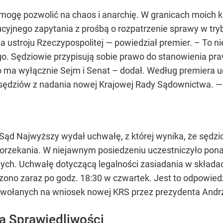
mogę pozwolić na chaos i anarchię. W granicach moich 
cyjnego zapytania z prośbą o rozpatrzenie sprawy w try
a ustroju Rzeczypospolitej — powiedział premier. – To n
go. Sędziowie przypisują sobie prawo do stanowienia pr
 ma wyłącznie Sejm i Senat – dodał. Według premiera u
sędziów z nadania nowej Krajowej Rady Sądownictwa. — T
Sąd Najwyższy wydał uchwałę, z której wynika, że sędz
rzekania. W niejawnym posiedzeniu uczestniczyło ponad 
nych. Uchwałę dotyczącą legalności zasiadania w skład
ono zaraz po godz. 18:30 w czwartek. Jest to odpowiedź
owołanych na wniosek nowej KRS przez prezydenta Andr
a Sprawiedliwości