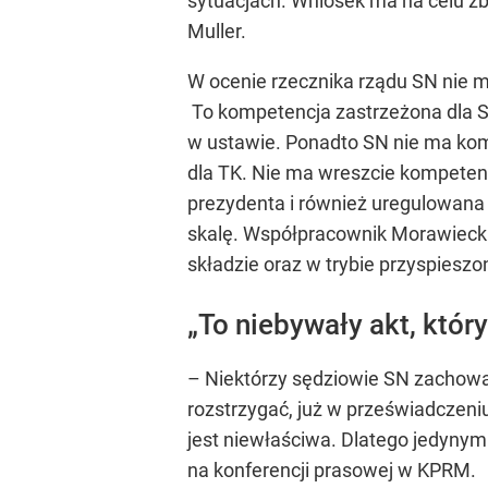
sytuacjach. Wniosek ma na celu zb
Muller.
W ocenie rzecznika rządu SN nie m
To kompetencja zastrzeżona dla S
w ustawie. Ponadto SN nie ma kom
dla TK. Nie ma wreszcie kompetencj
prezydenta i również uregulowana
skalę. Współpracownik Morawieckie
składzie oraz w trybie przyspiesz
„To niebywały akt, któ
– Niektórzy sędziowie SN zachowali
rozstrzygać, już w przeświadczeni
jest niewłaściwa. Dlatego jedynym 
na konferencji prasowej w KPRM.