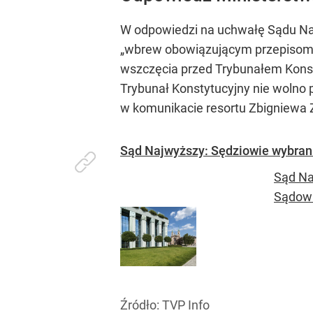
W odpowiedzi na uchwałę Sądu Naj
„wbrew obowiązującym przepisom u
wszczęcia przed Trybunałem Kons
Trybunał Konstytucyjny nie wolno
w komunikacie resortu Zbigniewa Z
Sąd Najwyższy: Sędziowie wybrani
Sąd Na
Sądown
Źródło:
TVP Info