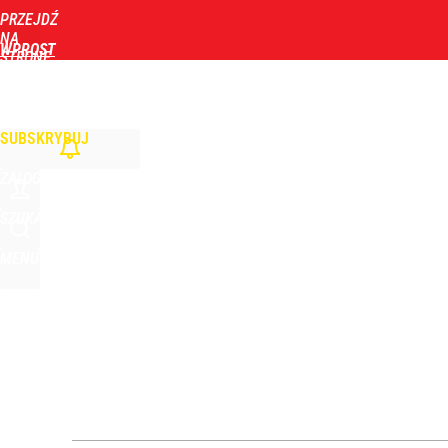
PRZEJDŹ
Udostępnij
12
Skomentuj
NA
WPROST
STRONĘ
GŁÓWNĄ
WIADOMOŚCI
POLITYKA
BIZNES
DOM
ZDROWIE
ROZRYWKA
TYGOD
SUBSKRYBUJ
ZALOGUJ
SZUKAJ
MENU