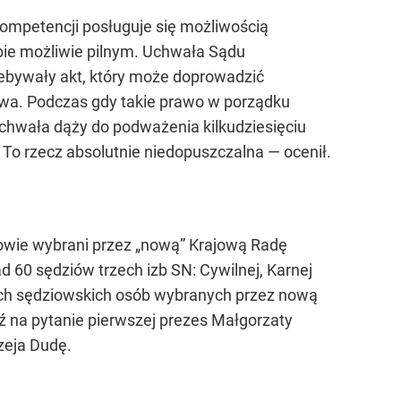
kompetencji posługuje się możliwością
bie możliwie pilnym. Uchwała Sądu
iebywały akt, który może doprowadzić
awa. Podczas gdy takie prawo w porządku
chwała dąży do podważenia kilkudziesięciu
o rzecz absolutnie niedopuszczalna — ocenił.
iowie wybrani przez „nową” Krajową Radę
60 sędziów trzech izb SN: Cywilnej, Karnej
ach sędziowskich osób wybranych przez nową
 na pytanie pierwszej prezes Małgorzaty
zeja Dudę.