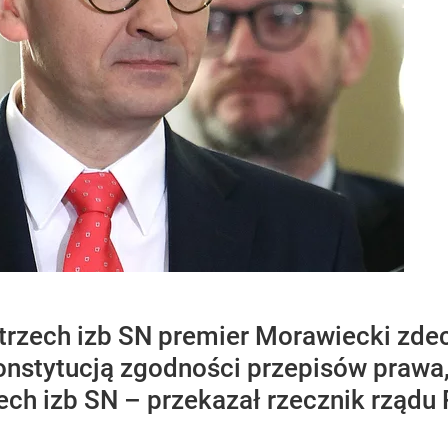
trzech izb SN premier Morawiecki zde
onstytucją zgodności przepisów prawa,
ch izb SN – przekazał rzecznik rządu P