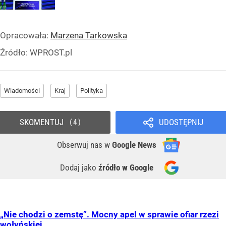
Opracowała:
Marzena Tarkowska
Źródło:
WPROST.pl
Wiadomości
Kraj
Polityka
SKOMENTUJ
UDOSTĘPNIJ
4
Obserwuj nas
w
Google News
Dodaj jako
źródło w Google
„Nie chodzi o zemstę”. Mocny apel w sprawie ofiar rzezi
wołyńskiej