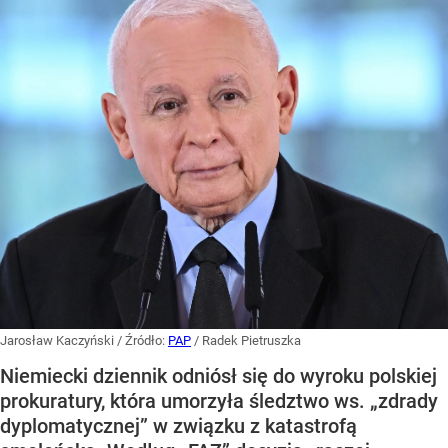
Jarosław Kaczyński
/ Źródło:
PAP
/
Radek Pietruszka
Niemiecki dziennik odniósł się do wyroku polskiej
prokuratury, która umorzyła śledztwo ws. „zdrady
dyplomatycznej” w związku z katastrofą