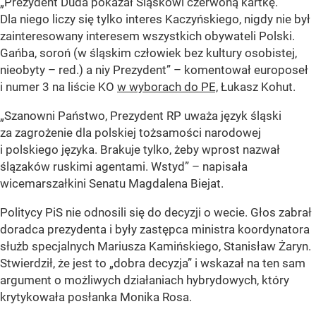
„Prezydent Duda pokazał Śląskowi czerwoną kartkę.
Dla niego liczy się tylko interes Kaczyńskiego, nigdy nie był
zainteresowany interesem wszystkich obywateli Polski.
Gańba, soroń (w śląskim człowiek bez kultury osobistej,
nieobyty – red.) a niy Prezydent” – komentował europoseł
i numer 3 na liście KO
w wyborach do PE,
Łukasz Kohut.
„Szanowni Państwo, Prezydent RP uważa język śląski
za zagrożenie dla polskiej tożsamości narodowej
i polskiego języka. Brakuje tylko, żeby wprost nazwał
ślązaków ruskimi agentami. Wstyd” – napisała
wicemarszałkini Senatu Magdalena Biejat.
Politycy PiS nie odnosili się do decyzji o wecie. Głos zabrał
doradca prezydenta i były zastępca ministra koordynatora
służb specjalnych Mariusza Kamińskiego, Stanisław Żaryn.
Stwierdził, że jest to „dobra decyzja” i wskazał na ten sam
argument o możliwych działaniach hybrydowych, który
krytykowała posłanka Monika Rosa.