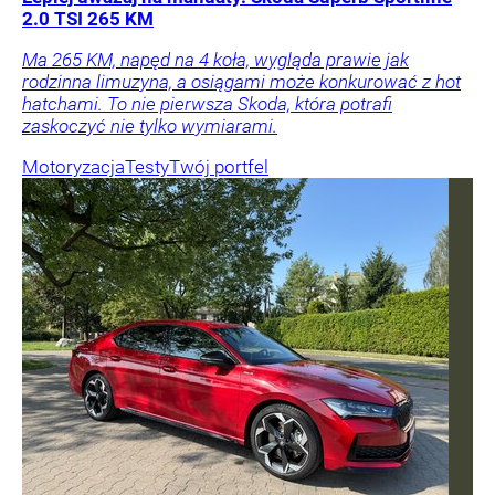
2.0 TSI 265 KM
Ma 265 KM, napęd na 4 koła, wygląda prawie jak
rodzinna limuzyna, a osiągami może konkurować z hot
hatchami. To nie pierwsza Skoda, która potrafi
zaskoczyć nie tylko wymiarami.
Motoryzacja
Testy
Twój portfel