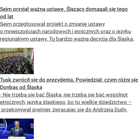
Sejm przyjął ważną ustawę. Ślązacy domagali się tego
od lat
Sejm przegłosował projekt o zmianie ustawy
o mniejszościach narodowych i etnicznych oraz o języku
regionalnym ustawy. To bardzo ważna decyzja dla Śląska.
Tusk zwrócił się do prezydenta. Powiedział, czym różni się
Donbas od Śląska
- Nie trzeba się bać Śląska, nie trzeba się bać wspólnot
etnicznych, języka śląskiego, bo to wielkie dziedzictwo –
przekonywał premier, zwracając się do Andrzeja Dudy.