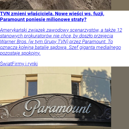
TVN zmieni właściciela. Nowe wieści ws. fuzji,
Paramount poniesie milionowe straty?
Amerykański związek zawodowy scenarzystów, a także 12
stanowych prokuratorów nie chce, by doszło przejęcia
Warner Bros. (w tym Grupy TVN) przez Paramount. To
oznacza kolejną batalię sądową. Szef giganta medialnego
pozostaje spokojny.
Świat
Firmy i rynki