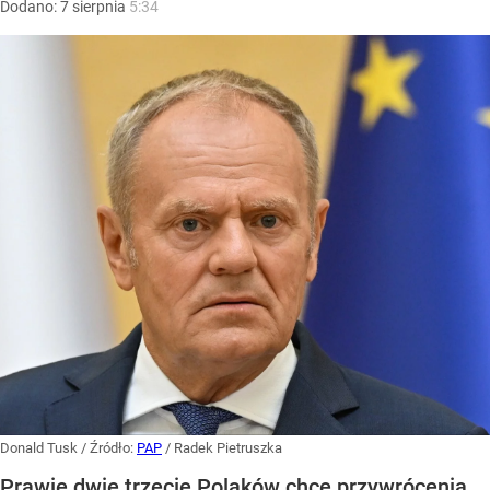
Dodano:
7
sierpnia
5:34
Donald Tusk
/ Źródło:
PAP
/
Radek Pietruszka
Prawie dwie trzecie Polaków chce przywrócenia