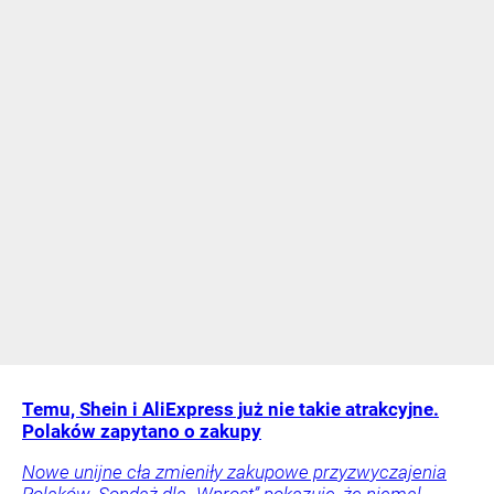
Temu, Shein i AliExpress już nie takie atrakcyjne.
Polaków zapytano o zakupy
Nowe unijne cła zmieniły zakupowe przyzwyczajenia
Polaków. Sondaż dla „Wprost” pokazuje, że niemal