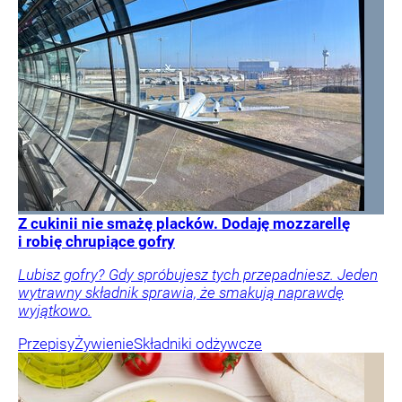
Z cukinii nie smażę placków. Dodaję mozzarellę
i robię chrupiące gofry
Lubisz gofry? Gdy spróbujesz tych przepadniesz. Jeden
wytrawny składnik sprawia, że smakują naprawdę
wyjątkowo.
Przepisy
Żywienie
Składniki odżywcze