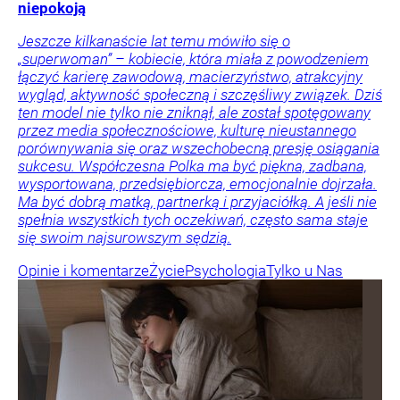
niepokoją
Jeszcze kilkanaście lat temu mówiło się o
„superwoman” – kobiecie, która miała z powodzeniem
łączyć karierę zawodową, macierzyństwo, atrakcyjny
wygląd, aktywność społeczną i szczęśliwy związek. Dziś
ten model nie tylko nie zniknął, ale został spotęgowany
przez media społecznościowe, kulturę nieustannego
porównywania się oraz wszechobecną presję osiągania
sukcesu. Współczesna Polka ma być piękna, zadbana,
wysportowana, przedsiębiorcza, emocjonalnie dojrzała.
Ma być dobrą matką, partnerką i przyjaciółką. A jeśli nie
spełnia wszystkich tych oczekiwań, często sama staje
się swoim najsurowszym sędzią.
Opinie i komentarze
Życie
Psychologia
Tylko u Nas