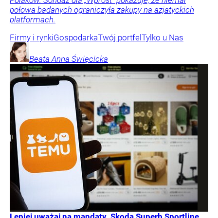
połowa badanych ograniczyła zakupy na azjatyckich
platformach.
Firmy i rynki
Gospodarka
Twój portfel
Tylko u Nas
Beata Anna
Święcicka
Lepiej uważaj na mandaty. Skoda Superb Sportline