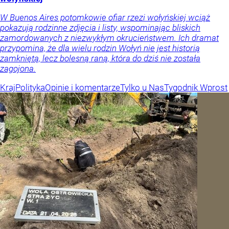
W Buenos Aires potomkowie ofiar rzezi wołyńskiej wciąż
pokazują rodzinne zdjęcia i listy, wspominając bliskich
zamordowanych z niezwykłym okrucieństwem. Ich dramat
przypomina, że dla wielu rodzin Wołyń nie jest historią
zamkniętą, lecz bolesną raną, która do dziś nie została
zagojona.
Kraj
Polityka
Opinie i komentarze
Tylko u Nas
Tygodnik Wprost