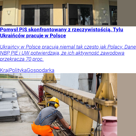
Pomysł PiS skonfrontowany z rzeczywistością. Tylu
Ukraińców pracuje w Polsce
Ukraińcy w Polsce pracują niemal tak często jak Polacy. Dane
NBP, PIE i UW potwierdzają, że ich aktywność zawodowa
przekracza 70 proc.
Kraj
Polityka
Gospodarka