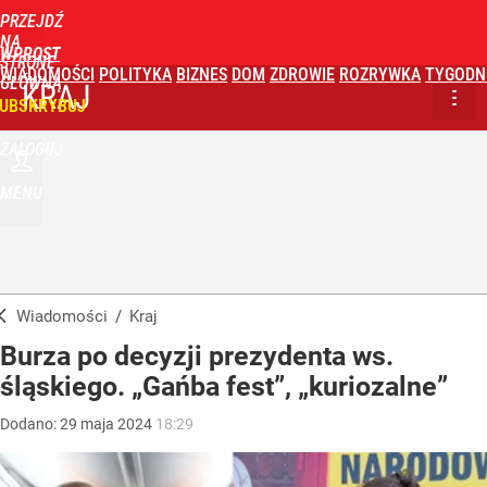
PRZEJDŹ
NA
WPROST
STRONĘ
WIADOMOŚCI
POLITYKA
BIZNES
DOM
ZDROWIE
ROZRYWKA
TYGODN
GŁÓWNĄ
KRAJ
UBSKRYBUJ
ZALOGUJ
MENU
Wiadomości
/
Kraj
Burza po decyzji prezydenta ws.
śląskiego. „Gańba fest”, „kuriozalne”
Dodano:
29
maja
2024
18:29