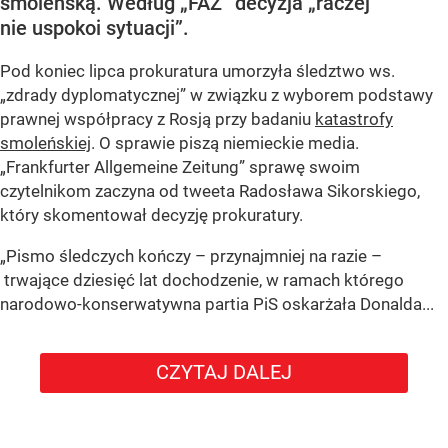
smoleńską. Według „FAZ” decyzja „raczej
nie uspokoi sytuacji”.
Pod koniec lipca prokuratura umorzyła śledztwo ws.
„zdrady dyplomatycznej” w związku z wyborem podstawy
prawnej współpracy z Rosją przy badaniu
katastrofy
smoleńskiej
. O sprawie piszą niemieckie media.
„Frankfurter Allgemeine Zeitung” sprawę swoim
czytelnikom zaczyna od tweeta Radosława Sikorskiego,
który skomentował decyzję prokuratury.
„Pismo śledczych kończy – przynajmniej na razie –
trwające dziesięć lat dochodzenie, w ramach którego
narodowo-konserwatywna partia PiS oskarżała Donalda...
CZYTAJ DALEJ