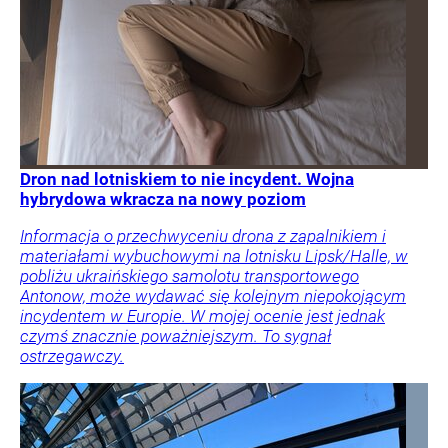
Dron nad lotniskiem to nie incydent. Wojna
hybrydowa wkracza na nowy poziom
Informacja o przechwyceniu drona z zapalnikiem i
materiałami wybuchowymi na lotnisku Lipsk/Halle, w
pobliżu ukraińskiego samolotu transportowego
Antonow, może wydawać się kolejnym niepokojącym
incydentem w Europie. W mojej ocenie jest jednak
czymś znacznie poważniejszym. To sygnał
ostrzegawczy.