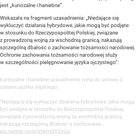
jest „kuriozalne i haniebne”.
Wskazała na fragment uzasadnienia: „Niedające się
wykluczyć działania hybrydowe, jakie mogą być podjęte
w stosunku do Rzeczypospolitej Polskiej, związane
z prowadzoną wojną za wschodnią granicą, nakazują
szczególną dbałość o zachowanie tożsamości narodowej.
Ochronie zachowania tożsamości narodowej służy
w szczególności pielęgnowanie języka ojczystego”.
Kuriozalne i haniebne uzasadnienie weta do ustawy o
uznaniu języka śląskiego:
"Niedające się wykluczyć działania hybrydowe, jakie mogą
być podjęte w stosunku do Rzeczypospolitej Polskiej,
związane z prowadzoną wojną za wschodnią granicą,
nakazują szczególną dbałość o zachowanie…
pic.twitter.com/VHrmQYZxGq