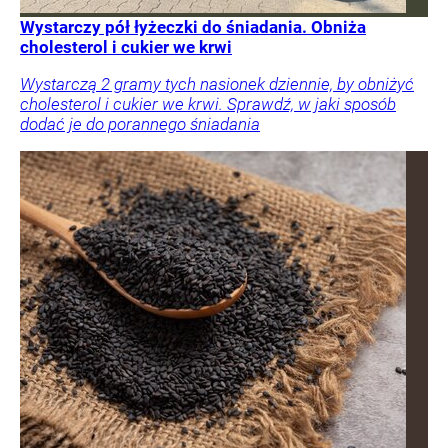
Wystarczy pół łyżeczki do śniadania. Obniża
cholesterol i cukier we krwi
Wystarczą 2 gramy tych nasionek dziennie, by obniżyć
cholesterol i cukier we krwi. Sprawdź, w jaki sposób
dodać je do porannego śniadania