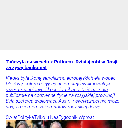
Tańczyła na weselu z Putinem. Dzisiaj robi w Rosji
za żywy bankomat
Kiedyś była ikoną serwilizmu europejskich elit wobec
Moskwy, potem rosyjscy najemnicy ewakuowali ją
razem z ulubionymi końmi z Libanu. Dziś narzeka
publicznie na codzienne życie na rosyjskiej prowincji.
Była szefowa dyplomacji Austrii najwyraźniej nie może
pojąć rozumem zakamarków rosyjskiej duszy.
Świat
Polityka
Tylko u Nas
Tygodnik Wprost