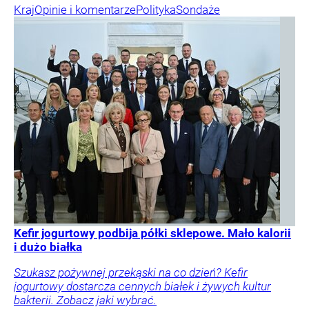
Kraj
Opinie i komentarze
Polityka
Sondaże
Kefir jogurtowy podbija półki sklepowe. Mało kalorii
i dużo białka
Szukasz pożywnej przekąski na co dzień? Kefir
jogurtowy dostarcza cennych białek i żywych kultur
bakterii. Zobacz jaki wybrać.