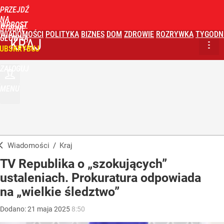
PRZEJDŹ
NA
WPROST
STRONĘ
WIADOMOŚCI
POLITYKA
BIZNES
DOM
ZDROWIE
ROZRYWKA
TYGODN
GŁÓWNĄ
KRAJ
UBSKRYBUJ
ZALOGUJ
MENU
Wiadomości
/
Kraj
TV Republika o „szokujących”
ustaleniach. Prokuratura odpowiada
na „wielkie śledztwo”
Dodano:
21
maja
2025
8:50