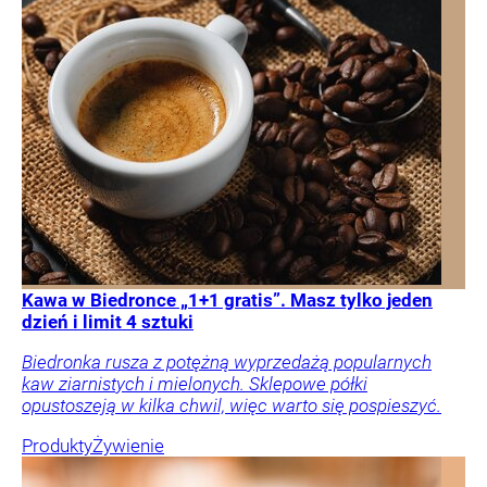
Kawa w Biedronce „1+1 gratis”. Masz tylko jeden
dzień i limit 4 sztuki
Biedronka rusza z potężną wyprzedażą popularnych
kaw ziarnistych i mielonych. Sklepowe półki
opustoszeją w kilka chwil, więc warto się pospieszyć.
Produkty
Żywienie