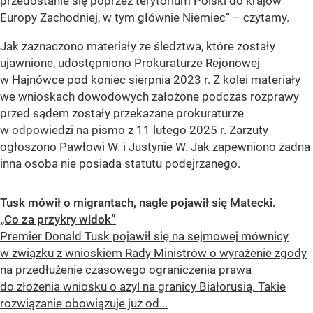
przedostanie się poprzez terytorium Polski do krajów
Europy Zachodniej, w tym głównie Niemiec” – czytamy.
Jak zaznaczono materiały ze śledztwa, które zostały
ujawnione, udostępniono Prokuraturze Rejonowej
w Hajnówce pod koniec sierpnia 2023 r. Z kolei materiały
we wnioskach dowodowych założone podczas rozprawy
przed sądem zostały przekazane prokuraturze
w odpowiedzi na pismo z 11 lutego 2025 r. Zarzuty
ogłoszono Pawłowi W. i Justynie W. Jak zapewniono żadna
inna osoba nie posiada statutu podejrzanego.
Tusk mówił o migrantach, nagle pojawił się Matecki.
„Co za przykry widok”
Premier Donald Tusk pojawił się na sejmowej mównicy
w związku z wnioskiem Rady Ministrów o wyrażenie zgody
na przedłużenie czasowego ograniczenia prawa
do złożenia wniosku o azyl na granicy Białorusią. Takie
rozwiązanie obowiązuje już od...