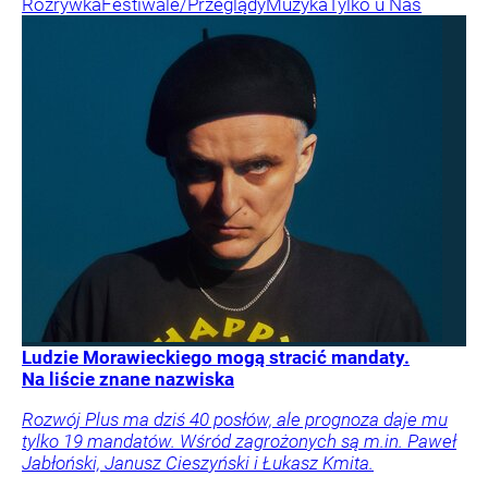
Rozrywka
Festiwale/Przeglądy
Muzyka
Tylko u Nas
Ludzie Morawieckiego mogą stracić mandaty.
Na liście znane nazwiska
Rozwój Plus ma dziś 40 posłów, ale prognoza daje mu
tylko 19 mandatów. Wśród zagrożonych są m.in. Paweł
Jabłoński, Janusz Cieszyński i Łukasz Kmita.