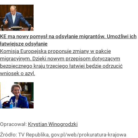
KE ma nowy pomysł na odsyłanie migrantów. Umożliwi ich
łatwiejsze odsyłanie
Komisja Europejska proponuje zmiany w pakcie
migracyjnym. Dzięki nowym przepisom dotyczącym
bezpiecznego kraju trzeciego łatwiej będzie odrzucić
wniosek o azyl.
Opracował:
Krystian Winogrodzki
Źródło:
TV Republika, gov.pl/web/prokuratura-krajowa