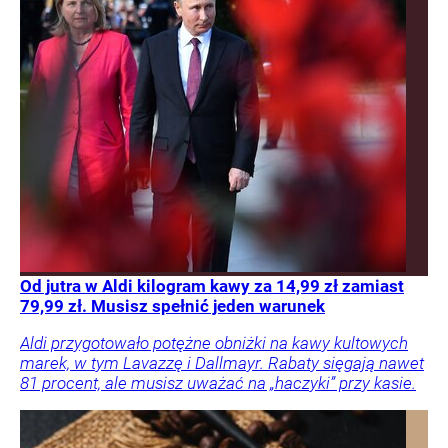
Od jutra w Aldi kilogram kawy za 14,99 zł zamiast
79,99 zł. Musisz spełnić jeden warunek
Aldi przygotowało potężne obniżki na kawy kultowych
marek, w tym Lavazzę i Dallmayr. Rabaty sięgają nawet
81 procent, ale musisz uważać na „haczyki” przy kasie.