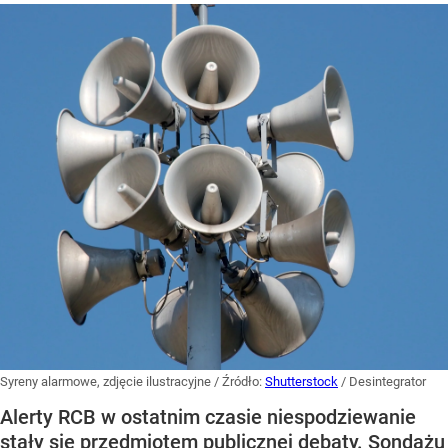
Syreny alarmowe, zdjęcie ilustracyjne
/ Źródło:
Shutterstock
/
Desintegrator
Alerty RCB w ostatnim czasie niespodziewanie
stały się przedmiotem publicznej debaty. Sondażu