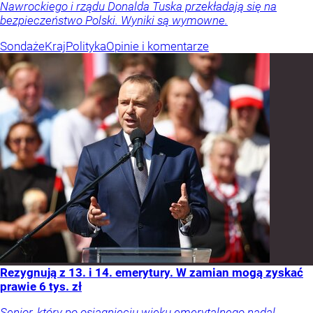
Nawrockiego i rządu Donalda Tuska przekładają się na
bezpieczeństwo Polski. Wyniki są wymowne.
Sondaże
Kraj
Polityka
Opinie i komentarze
Rezygnują z 13. i 14. emerytury. W zamian mogą zyskać
prawie 6 tys. zł
Senior, który po osiągnięciu wieku emerytalnego nadal