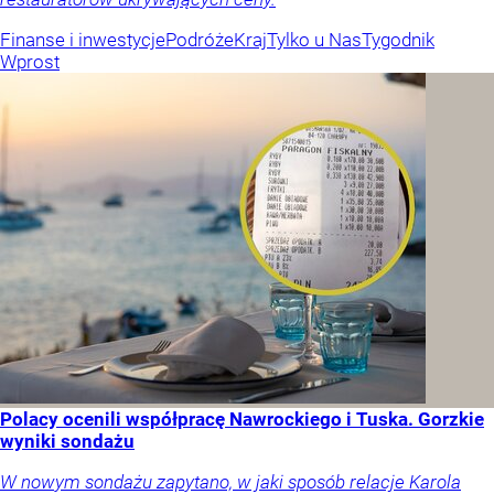
Finanse i inwestycje
Podróże
Kraj
Tylko u Nas
Tygodnik
Wprost
Polacy ocenili współpracę Nawrockiego i Tuska. Gorzkie
wyniki sondażu
W nowym sondażu zapytano, w jaki sposób relacje Karola