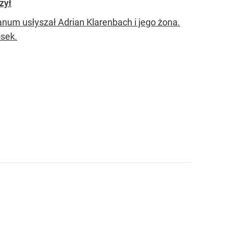
zył
num usłyszał Adrian Klarenbach i jego żona.
osek.