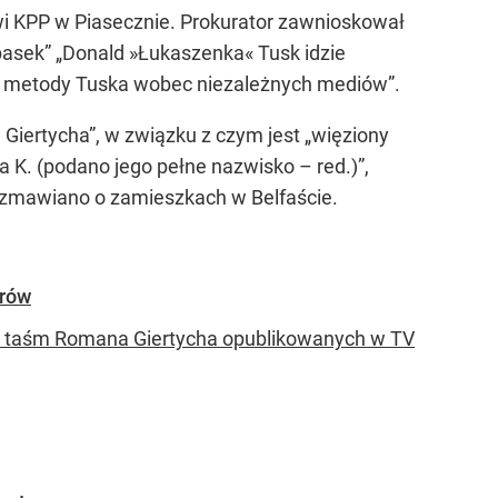
i KPP w Piasecznie. Prokurator zawnioskował
pasek” „Donald »Łukaszenka« Tusk idzie
ie metody Tuska wobec niezależnych mediów”.
 Giertycha”, w związku z czym jest „więziony
a K. (podano jego pełne nazwisko – red.)”,
rozmawiano o zamieszkach w Belfaście.
orów
ws. taśm Romana Giertycha opublikowanych w TV