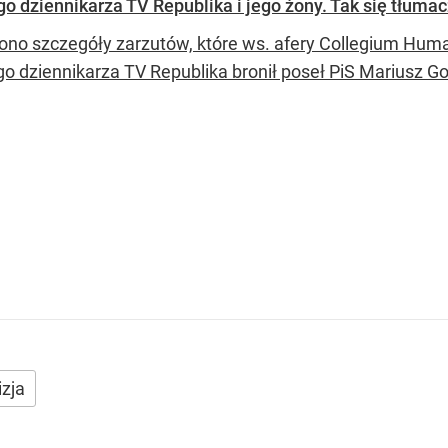
 dziennikarza TV Republika i jego żony. Tak się tłumac
ono szczegóły zarzutów, które ws. afery Collegium Huma
o dziennikarza TV Republika bronił poseł PiS Mariusz G
zja