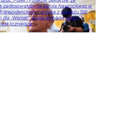
e zagłosowałoby na Karola Nawrockiego w
h prezydenckich – wynika z sondażu SW
 dla „Wprost”. Grupa krytyków głowy
est liczniejsza.
na
Frindt