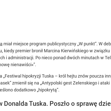
ka
miał miejsce program publicystyczny „W punkt”. W de
, kiedy premier bronił Marcina Kierwińskiego w związku
 i administracji. Po nieco ponad dwóch minutach w Telewi
mowę nienawiści«”.
a „Festiwal hipokryzji Tuska – król hejtu znów poucza in
ek” zmienił się na „Antypolski gest Zełenskiego i ataki
reślono dodatkowo „hipokrytą”.
w Donalda Tuska. Poszło o sprawę dzie