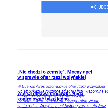
UDO
„Nie chodzi o zemstę”. Mocny apel
w sprawie ofiar rzezi wołyńskiej
W Buenos Aires potomkowie ofiar rzezi wołyńskiej
wciąż pokazują rodzinne zdjęcia i listy, wspominają
Wielka obława drogówki. Będą
bliskich zamordowanych z niezwykłym
kontrolować tylko jedno
okrucieństwem. Ich dramat przypomina, że dla
wielu rodzin Wołyń nie jest historią zamkniętą, lecz
Jeden dzień. Tysiące kontroli, mandatów i punktów