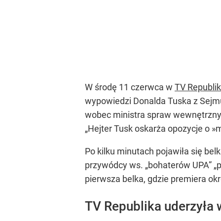
W środę 11 czerwca w
TV Republi
wypowiedzi Donalda Tuska z Sejmu
wobec ministra spraw wewnętrznych
„Hejter Tusk oskarża opozycje o »
Po kilku minutach pojawiła się belk
przywódcy ws. „bohaterów UPA” „pas
pierwsza belka, gdzie premiera ok
TV Republika uderzyła 