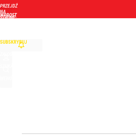
PRZEJDŹ
Udostępnij
0
Skomentuj
NA
WPROST
STRONĘ
GŁÓWNĄ
WIADOMOŚCI
POLITYKA
BIZNES
DOM
ZDROWIE
ROZRYWKA
TYGOD
Jak Ewa Woydyłło z terapeutki stała się influence
SUBSKRYBUJ
2
ZALOGUJ
Nawrocki ma szansę na drugą kadencję? Tak ocenil
SZUKAJ
MENU
11
„Nie chodzi o zemstę”. Mocny apel w sprawie ofiar 
dodaj