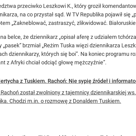
dztwa przeciwko Leszkowi K., który groził komendantow
karza, na co przystał sąd. W TV Republika pojawił się „
otem „Zakneblować, zastraszyć, zlikwidować. Białorusk
a belce, że dziennikarz „opisał aferę z udziałem tchórza
y „pasek” brzmiał „Reżim Tuska więzi dziennikarza Leszk
ch dziennikarzy, których się boi”. Na koniec programu 
nt z Afryki chciał odciąć głowę mężczyźnie”.
rtycha z Tuskiem. Rachoń: Nie sypię źródeł i informat
 Rachoń został zwolniony z tajemnicy dziennikarskiej 
ika. Chodzi m.in. o rozmowę z Donaldem Tuskiem.