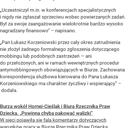
„Uczestniczył m.in. w konferencjach specjalistycznych
i nigdy nie zgłaszał sprzeciwu wobec powierzanych zadań.
Był za swoje zaangażowanie wielokrotnie bardzo wysoko
nagradzany finansowo”
– napisano.
„Pan Łukasz Korzeniowski przez cały okres zatrudnienia
nie złożył żadnego formalnego zgłoszenia dotyczącego
mobbingu lub podobnych zastrzeżeń — ani
do przełożonych, ani w ramach wewnętrznych procedur
antymobbingowych obowiązujących w Biurze. Zachowana
korespondencja służbowa kierowana do Pana Łukasza
Korzeniowskiego ma charakter życzliwy i wspierający” –
dodała.
Burza wokół Hornej-Cieślak i Biura Rzecznika Praw
Dziecka. „Powinna chyba pakować walizki”
W sieci pojawiła się fala komentarzy dotyczących
warunków pracy w Biurze Rzecznika Praw Dziecka.