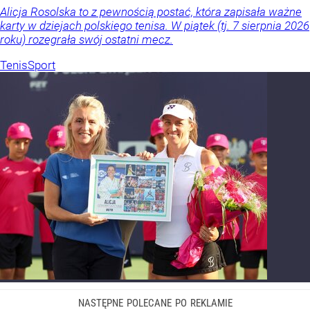
Alicja Rosolska to z pewnością postać, która zapisała ważne
karty w dziejach polskiego tenisa. W piątek (tj. 7 sierpnia 2026
roku) rozegrała swój ostatni mecz.
Tenis
Sport