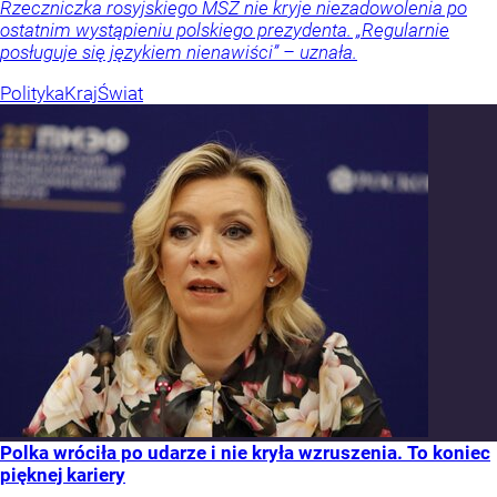
Rzeczniczka rosyjskiego MSZ nie kryje niezadowolenia po
ostatnim wystąpieniu polskiego prezydenta. „Regularnie
posługuje się językiem nienawiści” – uznała.
Polityka
Kraj
Świat
Polka wróciła po udarze i nie kryła wzruszenia. To koniec
pięknej kariery