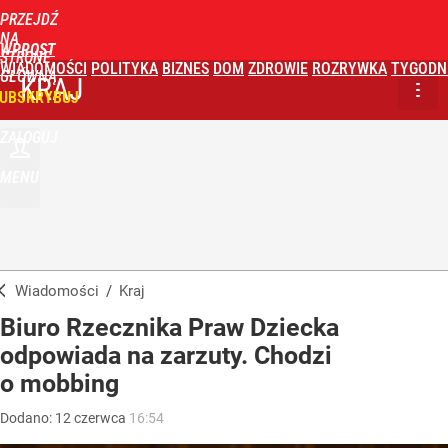
PRZEJDŹ
NA
WPROST
STRONĘ
WIADOMOŚCI
POLITYKA
BIZNES
DOM
ZDROWIE
ROZRYWKA
TYGODN
GŁÓWNĄ
KRAJ
UBSKRYBUJ
ZALOGUJ
MENU
Wiadomości
/
Kraj
Biuro Rzecznika Praw Dziecka
odpowiada na zarzuty. Chodzi
o mobbing
Dodano:
12
czerwca
16:54