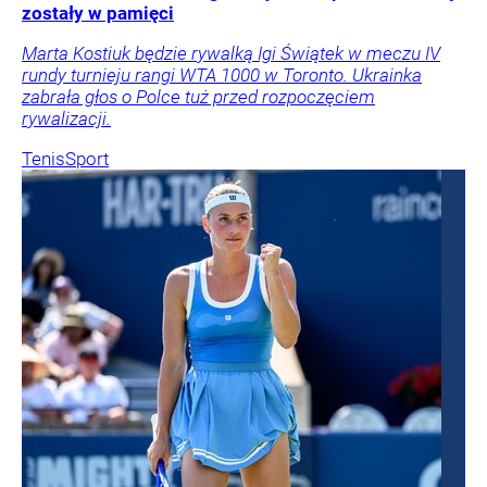
zostały w pamięci
Marta Kostiuk będzie rywalką Igi Świątek w meczu IV
rundy turnieju rangi WTA 1000 w Toronto. Ukrainka
zabrała głos o Polce tuż przed rozpoczęciem
rywalizacji.
Tenis
Sport