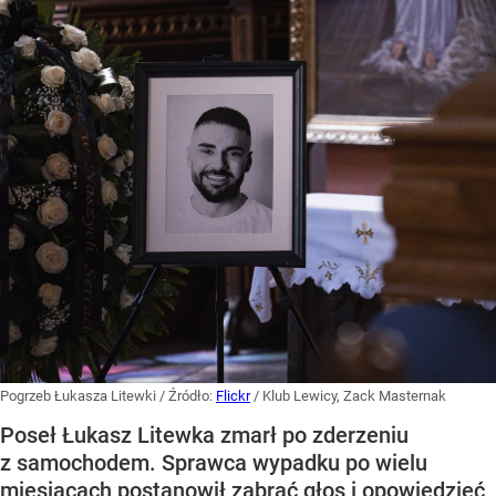
Pogrzeb Łukasza Litewki
/ Źródło:
Flickr
/
Klub Lewicy, Zack Masternak
Poseł Łukasz Litewka zmarł po zderzeniu
z samochodem. Sprawca wypadku po wielu
miesiącach postanowił zabrać głos i opowiedzieć