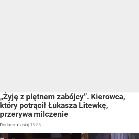
„Żyję z piętnem zabójcy”. Kierowca,
który potrącił Łukasza Litewkę,
przerywa milczenie
Dodano:
dzisiaj
18:53