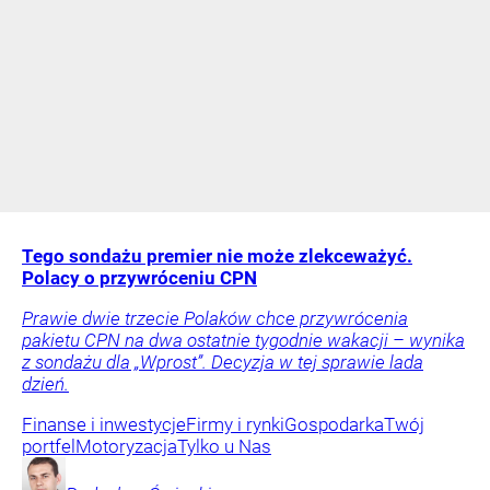
Tego sondażu premier nie może zlekceważyć.
Polacy o przywróceniu CPN
Prawie dwie trzecie Polaków chce przywrócenia
pakietu CPN na dwa ostatnie tygodnie wakacji – wynika
z sondażu dla „Wprost”. Decyzja w tej sprawie lada
dzień.
Finanse i inwestycje
Firmy i rynki
Gospodarka
Twój
portfel
Motoryzacja
Tylko u Nas