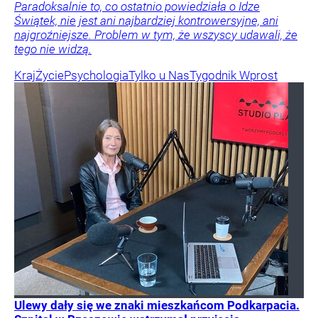
Paradoksalnie to, co ostatnio powiedziała o Idze
Świątek, nie jest ani najbardziej kontrowersyjne, ani
najgroźniejsze. Problem w tym, że wszyscy udawali, że
tego nie widzą.
Kraj
Życie
Psychologia
Tylko u Nas
Tygodnik Wprost
Ulewy dały się we znaki mieszkańcom Podkarpacia.