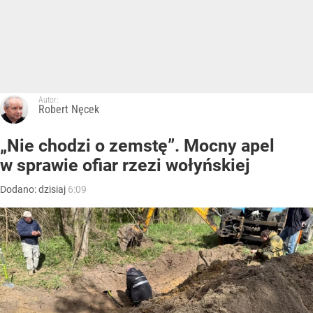
Autor:
Robert Nęcek
„Nie chodzi o zemstę”. Mocny apel
w sprawie ofiar rzezi wołyńskiej
Dodano:
dzisiaj
6:09