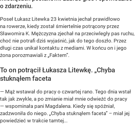
o zdarzeniu.
Poseł Łukasz Litewka 23 kwietnia jechał prawidłowo
na rowerze, kiedy został śmiertelnie potrącony przez
Sławomira K. Mężczyzna zjechał na przeciwległy pas ruchu,
choć nie potrafi dziś wyjaśnić, jak do tego doszło. Przez
długi czas unikał kontaktu z mediami. W końcu on i jego
żona porozmawiali z „Faktem”.
To on potrącił Łukasza Litewkę. „Chyba
stuknąłem faceta
— Mąż wstawał do pracy o czwartej rano. Tego dnia wstał
tak jak zwykle, a po zmianie miał mnie odwieźć do pracy
— wspominała pani Magdalena. Kiedy się spóźniał,
zadzwoniła do niego. „Chyba stuknąłem faceta” – miał jej
powiedzieć w trakcie tamtej...