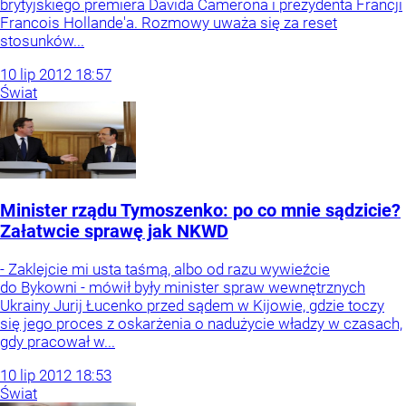
brytyjskiego premiera Davida Camerona i prezydenta Francji
Francois Hollande'a. Rozmowy uważa się za reset
stosunków...
10
lip
2012
18:57
Świat
Minister rządu Tymoszenko: po co mnie sądzicie?
Załatwcie sprawę jak NKWD
- Zaklejcie mi usta taśmą, albo od razu wywieźcie
do Bykowni - mówił były minister spraw wewnętrznych
Ukrainy Jurij Łucenko przed sądem w Kijowie, gdzie toczy
się jego proces z oskarżenia o nadużycie władzy w czasach,
gdy pracował w...
10
lip
2012
18:53
Świat