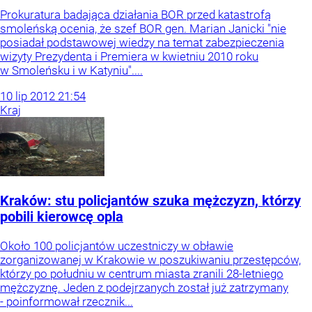
Prokuratura badająca działania BOR przed katastrofą
smoleńską ocenia, że szef BOR gen. Marian Janicki "nie
posiadał podstawowej wiedzy na temat zabezpieczenia
wizyty Prezydenta i Premiera w kwietniu 2010 roku
w Smoleńsku i w Katyniu"....
10
lip
2012
21:54
Kraj
Kraków: stu policjantów szuka mężczyzn, którzy
pobili kierowcę opla
Około 100 policjantów uczestniczy w obławie
zorganizowanej w Krakowie w poszukiwaniu przestępców,
którzy po południu w centrum miasta zranili 28-letniego
mężczyznę. Jeden z podejrzanych został już zatrzymany
- poinformował rzecznik...