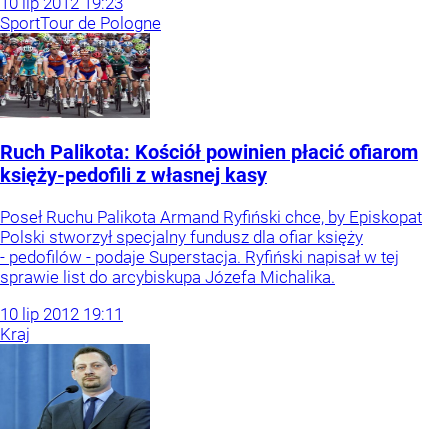
10
lip
2012
19:23
Sport
Tour de Pologne
Ruch Palikota: Kościół powinien płacić ofiarom
księży-pedofili z własnej kasy
Poseł Ruchu Palikota Armand Ryfiński chce, by Episkopat
Polski stworzył specjalny fundusz dla ofiar księży
- pedofilów - podaje Superstacja. Ryfiński napisał w tej
sprawie list do arcybiskupa Józefa Michalika.
10
lip
2012
19:11
Kraj