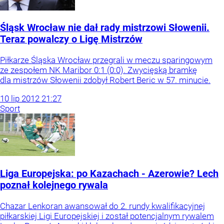
Śląsk Wrocław nie dał rady mistrzowi Słowenii.
Teraz powalczy o Ligę Mistrzów
Piłkarze Śląska Wrocław przegrali w meczu sparingowym
ze zespołem NK Maribor 0:1 (0:0). Zwycięską bramkę
dla mistrzów Słowenii zdobył Robert Beric w 57. minucie.
10
lip
2012
21:27
Sport
Liga Europejska: po Kazachach - Azerowie? Lech
poznał kolejnego rywala
Chazar Lenkoran awansował do 2. rundy kwalifikacyjnej
piłkarskiej Ligi Europejskiej i został potencjalnym rywalem