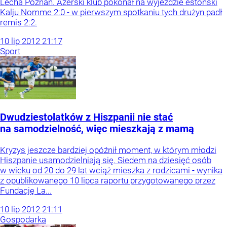
Lecha Poznań. Azerski klub pokonał na wyjeździe estoński
Kalju Nomme 2:0 - w pierwszym spotkaniu tych drużyn padł
remis 2:2.
10
lip
2012
21:17
Sport
Dwudziestolatków z Hiszpanii nie stać
na samodzielność, więc mieszkają z mamą
Kryzys jeszcze bardziej opóźnił moment, w którym młodzi
Hiszpanie usamodzielniają się. Siedem na dziesięć osób
w wieku od 20 do 29 lat wciąż mieszka z rodzicami - wynika
z opublikowanego 10 lipca raportu przygotowanego przez
Fundację La...
10
lip
2012
21:11
Gospodarka