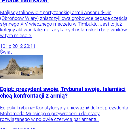
"Prorok nam kazał"
Malijscy talibowie z partyzanckiej armii Ansar ud-Din
(Obrońców Wiary) zniszczyli dwa grobowce będące częścią
słynnego XIV-wiecznego meczetu w Timbuktu. Jest to już
kolejny akt wandalizmu radykalnych islamskich bojowników
w tym mieście.
10
lip
2012
20:11
Świat
Egipt: prezydent swoje, Trybunał swoje. Islamiści
chcą konfrontacji z armią?
Egipski Trybunał Konstytucyjny unieważnił dekret prezydenta
Mohameda Mursiego o przywróceniu do pracy
rozwiązanego w połowie czerwca parlamentu.