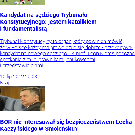
Kandydat na sędziego Trybunału
Konstytucyjnego: jestem katolikiem
i fundamentalistą
Trybunał Konstytucyjny to organ, który powinien mówić,
że w Polsce każdy ma prawo czuć się dobrze - przekonywał
kandydat na nowego sędziego TK prof. Leon Kieres podczas
spotkania z m.in. prawnikami, naukowcami
i przedstawicielami...
10
lip
2012
22:03
Kraj
BOR nie interesował się bezpieczeństwem Lecha
Kaczyńskiego w Smoleńsku?