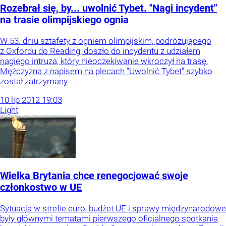
Rozebrał się, by... uwolnić Tybet. "Nagi incydent"
na trasie olimpijskiego ognia
W 53. dniu sztafety z ogniem olimpijskim, podróżującego
z Oxfordu do Reading, doszło do incydentu z udziałem
nagiego intruza, który nieoczekiwanie wkroczył na trasę.
Mężczyzna z napisem na plecach "Uwolnić Tybet" szybko
został zatrzymany.
10
lip
2012
19:03
Light
Wielka Brytania chce renegocjować swoje
członkostwo w UE
Sytuacja w strefie euro, budżet UE i sprawy międzynarodowe
były głównymi tematami pierwszego oficjalnego spotkania