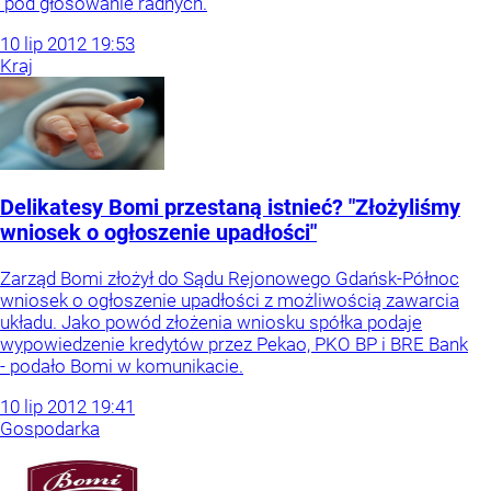
pod głosowanie radnych.
10
lip
2012
19:53
Kraj
Delikatesy Bomi przestaną istnieć? "Złożyliśmy
wniosek o ogłoszenie upadłości"
Zarząd Bomi złożył do Sądu Rejonowego Gdańsk-Północ
wniosek o ogłoszenie upadłości z możliwością zawarcia
układu. Jako powód złożenia wniosku spółka podaje
wypowiedzenie kredytów przez Pekao, PKO BP i BRE Bank
- podało Bomi w komunikacie.
10
lip
2012
19:41
Gospodarka