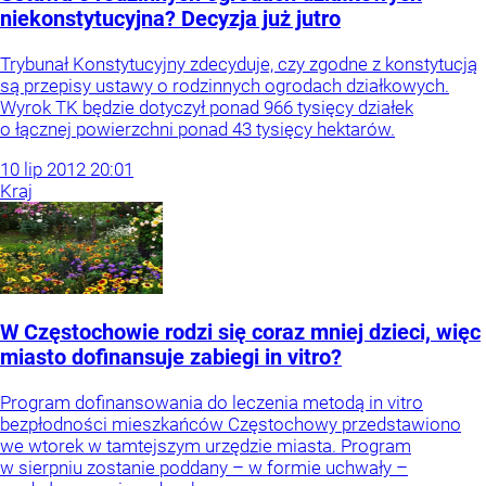
niekonstytucyjna? Decyzja już jutro
Trybunał Konstytucyjny zdecyduje, czy zgodne z konstytucją
są przepisy ustawy o rodzinnych ogrodach działkowych.
Wyrok TK będzie dotyczył ponad 966 tysięcy działek
o łącznej powierzchni ponad 43 tysięcy hektarów.
10
lip
2012
20:01
Kraj
W Częstochowie rodzi się coraz mniej dzieci, więc
miasto dofinansuje zabiegi in vitro?
Program dofinansowania do leczenia metodą in vitro
bezpłodności mieszkańców Częstochowy przedstawiono
we wtorek w tamtejszym urzędzie miasta. Program
w sierpniu zostanie poddany – w formie uchwały –