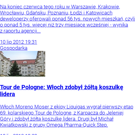
Na koniec czerwca tego roku w Warszawie, Krakowie,
Wrocławiu, Gdańsku, Poznaniu, Łodzi i Katowicach
deweloperzy oferowali ponad 56 tys. nowych mieszkań, czyli
o ponad 5 tys. więcej niż trzy miesiące wcześniej - wynika
z raportu agencji...
10
lip
2012
19:31
Gospodarka
Tour de Pologne: Włoch zdobył żółtą koszulkę
lidera
Włoch Moreno Moser z ekipy Liquigas wygrał pierwszy etap
69. kolarskiego Tour de Pologne, z Karpacza do Jeleniej
Góry i zdobył żółtą koszulkę lidera. Drugi był Michał
Kwiatkowski z grupy Omega Pharma-Quick Step.