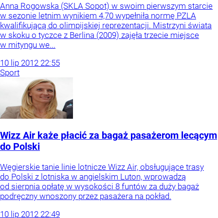
Anna Rogowska (SKLA Sopot) w swoim pierwszym starcie
w sezonie letnim wynikiem 4,70 wypełniła normę PZLA
kwalifikującą do olimpijskiej reprezentacji. Mistrzyni świata
w skoku o tyczce z Berlina (2009) zajęła trzecie miejsce
w mityngu we...
10
lip
2012
22:55
Sport
Wizz Air każe płacić za bagaż pasażerom lecącym
do Polski
Węgierskie tanie linie lotnicze Wizz Air, obsługujące trasy
do Polski z lotniska w angielskim Luton, wprowadzą
od sierpnia opłatę w wysokości 8 funtów za duży bagaż
podręczny wnoszony przez pasażera na pokład.
10
lip
2012
22:49