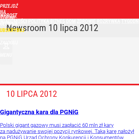
PRZEJDŹ
NA
WPROST
STRONĘ
WIADOMOŚCI
POLITYKA
BIZNES
DOM
ZDROWIE
ROZRYWKA
TYGODN
GŁÓWNĄ
Newsroom
10 lipca 2012
UBSKRYBUJ
ZALOGUJ
MENU
10 LIPCA 2012
Gigantyczna kara dla PGNiG
Polski gigant gazowy musi zapłacić 60 mln zł kary
za nadużywanie swojej pozycji rynkowej. Taką karę nałożył
na PGNiG Urząd Ochrony Konkurencji i Konsumentów.