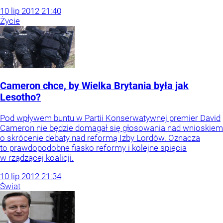
10
lip
2012
21:40
Życie
Cameron chce, by Wielka Brytania była jak
Lesotho?
Pod wpływem buntu w Partii Konserwatywnej premier David
Cameron nie będzie domagał się głosowania nad wnioskiem
o skrócenie debaty nad reformą Izby Lordów. Oznacza
to prawdopodobne fiasko reformy i kolejne spięcia
w rządzącej koalicji.
10
lip
2012
21:34
Świat