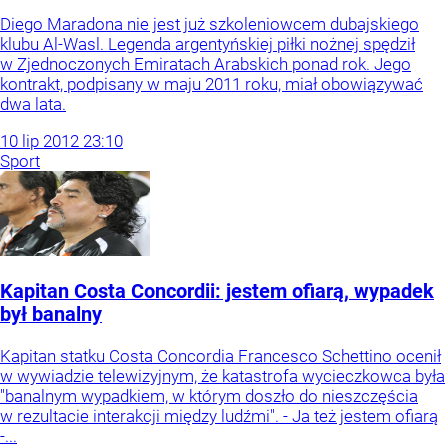
Diego Maradona nie jest już szkoleniowcem dubajskiego
klubu Al-Wasl. Legenda argentyńskiej piłki nożnej spędził
w Zjednoczonych Emiratach Arabskich ponad rok. Jego
kontrakt, podpisany w maju 2011 roku, miał obowiązywać
dwa lata.
10
lip
2012
23:10
Sport
Kapitan Costa Concordii: jestem ofiarą, wypadek
był banalny
Kapitan statku Costa Concordia Francesco Schettino ocenił
w wywiadzie telewizyjnym, że katastrofa wycieczkowca była
"banalnym wypadkiem, w którym doszło do nieszczęścia
w rezultacie interakcji między ludźmi". - Ja też jestem ofiarą
-...