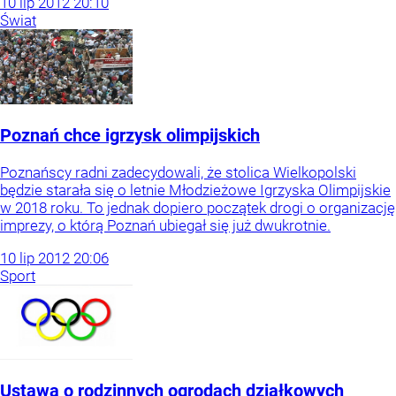
10
lip
2012
20:10
Świat
Poznań chce igrzysk olimpijskich
Poznańscy radni zadecydowali, że stolica Wielkopolski
będzie starała się o letnie Młodzieżowe Igrzyska Olimpijskie
w 2018 roku. To jednak dopiero początek drogi o organizację
imprezy, o którą Poznań ubiegał się już dwukrotnie.
10
lip
2012
20:06
Sport
Ustawa o rodzinnych ogrodach działkowych