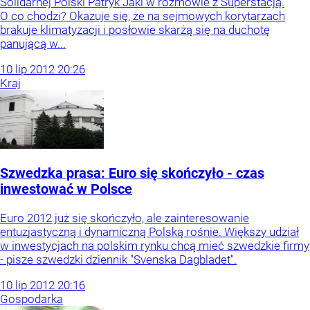
Solidarnej Polski Patryk Jaki w rozmowie z Superstacją.
O co chodzi? Okazuje się, że na sejmowych korytarzach
brakuje klimatyzacji i posłowie skarżą się na duchotę
panującą w...
10
lip
2012
20:26
Kraj
Szwedzka prasa: Euro się skończyło - czas
inwestować w Polsce
Euro 2012 już się skończyło, ale zainteresowanie
entuzjastyczną i dynamiczną Polską rośnie. Większy udział
w inwestycjach na polskim rynku chcą mieć szwedzkie firmy
- pisze szwedzki dziennik "Svenska Dagbladet".
10
lip
2012
20:16
Gospodarka