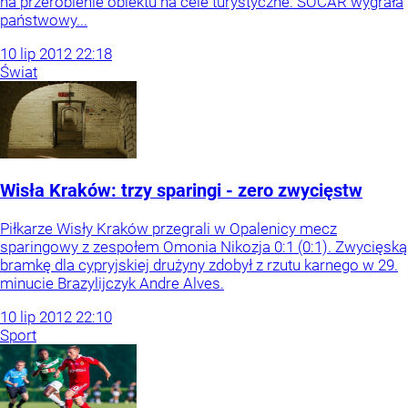
na przerobienie obiektu na cele turystyczne. SOCAR wygrała
państwowy...
10
lip
2012
22:18
Świat
Wisła Kraków: trzy sparingi - zero zwycięstw
Piłkarze Wisły Kraków przegrali w Opalenicy mecz
sparingowy z zespołem Omonia Nikozja 0:1 (0:1). Zwycięską
bramkę dla cypryjskiej drużyny zdobył z rzutu karnego w 29.
minucie Brazylijczyk Andre Alves.
10
lip
2012
22:10
Sport