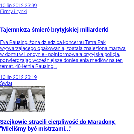
10
lip
2012
23:39
Firmy i rynki
Tajemnicza śmierć brytyjskiej miliarderki
Eva Rausing, żona dziedzica koncernu Tetra Pak
wytwarzającego opakowania, została znaleziona martwa
w domu w Londynie - poinformowała brytyjska policja,
potwierdzając wcześniejsze doniesienia mediów na ten
temat. 48-letnia Rausing...
10
lip
2012
23:19
Świat
Szejkowie stracili cierpliwość do Maradony.
"Mieliśmy być mistrzami..."