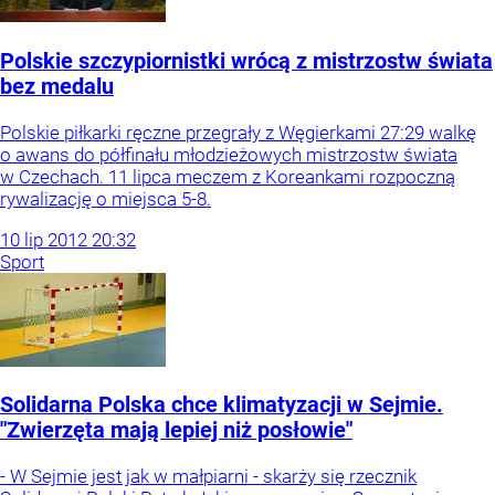
Polskie szczypiornistki wrócą z mistrzostw świata
bez medalu
Polskie piłkarki ręczne przegrały z Węgierkami 27:29 walkę
o awans do półfinału młodzieżowych mistrzostw świata
w Czechach. 11 lipca meczem z Koreankami rozpoczną
rywalizację o miejsca 5-8.
10
lip
2012
20:32
Sport
Solidarna Polska chce klimatyzacji w Sejmie.
"Zwierzęta mają lepiej niż posłowie"
- W Sejmie jest jak w małpiarni - skarży się rzecznik