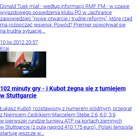
Donald Tusk miał - według informacji RMF FM - w czasie
wyjazdowego posiedzenia klubu PO w Jachrance
zapowiedzieć "nowe otwarcie i trudne reformy", które rząd
ma rozpocząć jesienią. Powód? Premier powoływał się
na trudną sytuację...
10
lip
2012
20:57
Kraj
102 minuty gry - i Kubot żegna się z turniejem
w Stuttgarcie
Łukasz Kubot, rozstawiony z numerem siódmym, przegrał
z Niemcem Cedrikiem-Marcelem Stebe 2:6, 6:0, 3:6
w pierwszej rundzie turnieju ATP na kortach ziemnych
w Stuttgarcie (z pulą nagród 410 175 euro). Polski tenisista
startuje jeszcze w...