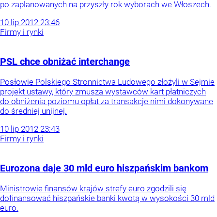
po zaplanowanych na przyszły rok wyborach we Włoszech.
10
lip
2012
23:46
Firmy i rynki
PSL chce obniżać interchange
Posłowie Polskiego Stronnictwa Ludowego złożyli w Sejmie
projekt ustawy, który zmusza wystawców kart płatniczych
do obniżenia poziomu opłat za transakcje nimi dokonywane
do średniej unijnej.
10
lip
2012
23:43
Firmy i rynki
Eurozona daje 30 mld euro hiszpańskim bankom
Ministrowie finansów krajów strefy euro zgodzili się
dofinansować hiszpańskie banki kwotą w wysokości 30 mld
euro.