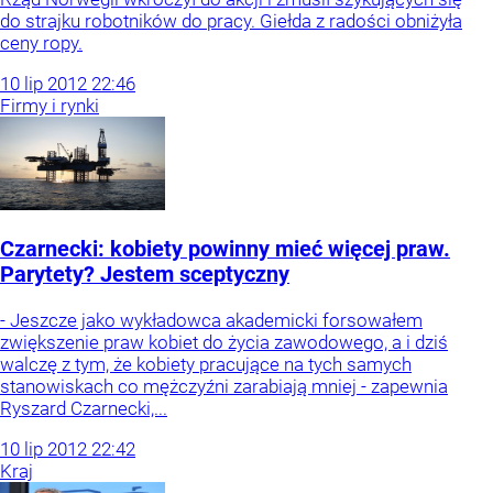
do strajku robotników do pracy. Giełda z radości obniżyła
ceny ropy.
10
lip
2012
22:46
Firmy i rynki
Czarnecki: kobiety powinny mieć więcej praw.
Parytety? Jestem sceptyczny
- Jeszcze jako wykładowca akademicki forsowałem
zwiększenie praw kobiet do życia zawodowego, a i dziś
walczę z tym, że kobiety pracujące na tych samych
stanowiskach co mężczyźni zarabiają mniej - zapewnia
Ryszard Czarnecki,...
10
lip
2012
22:42
Kraj