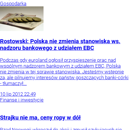
Gospodarka
Rostowski: Polska nie zmienia stanowiska ws.
nadzoru bankowego z udziałem EBC
Podczas gdy euroland ogłosił przyspieszenie prac nad
wspólnym nadzorem bankowym z udziałem EBC, Polska
nie zmienia w tej sprawie stanowiska. Jesteśmy wstępnie
za, ale pilnujemy interesów państw goszczących banki-córki
- tłumaczył...
10
lip
2012
22:49
Finanse i inwestycje
Strajku nie ma, ceny ropy w dół
Rząd Norwegii wkroczył do akcji i zmusił szykujących się