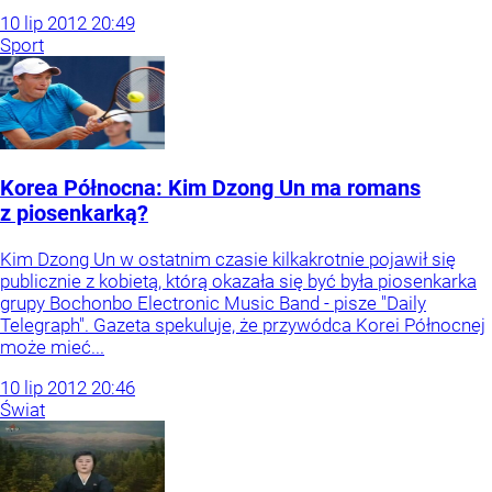
10
lip
2012
20:49
Sport
Korea Północna: Kim Dzong Un ma romans
z piosenkarką?
Kim Dzong Un w ostatnim czasie kilkakrotnie pojawił się
publicznie z kobietą, którą okazała się być była piosenkarka
grupy Bochonbo Electronic Music Band - pisze "Daily
Telegraph". Gazeta spekuluje, że przywódca Korei Północnej
może mieć...
10
lip
2012
20:46
Świat