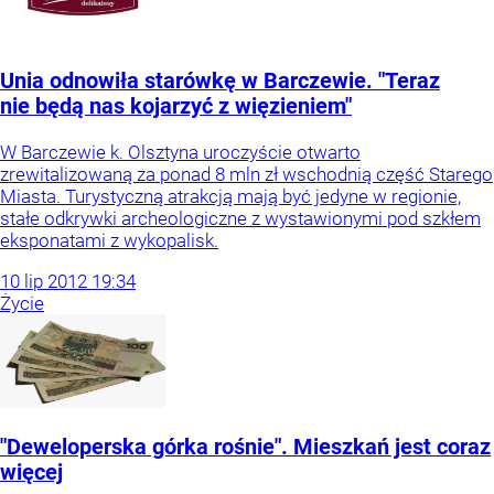
Unia odnowiła starówkę w Barczewie. "Teraz
nie będą nas kojarzyć z więzieniem"
W Barczewie k. Olsztyna uroczyście otwarto
zrewitalizowaną za ponad 8 mln zł wschodnią część Starego
Miasta. Turystyczną atrakcją mają być jedyne w regionie,
stałe odkrywki archeologiczne z wystawionymi pod szkłem
eksponatami z wykopalisk.
10
lip
2012
19:34
Życie
"Deweloperska górka rośnie". Mieszkań jest coraz
więcej