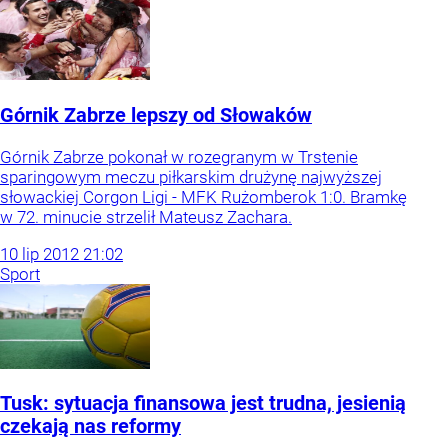
Górnik Zabrze lepszy od Słowaków
Górnik Zabrze pokonał w rozegranym w Trstenie
sparingowym meczu piłkarskim drużynę najwyższej
słowackiej Corgon Ligi - MFK Rużomberok 1:0. Bramkę
w 72. minucie strzelił Mateusz Zachara.
10
lip
2012
21:02
Sport
Tusk: sytuacja finansowa jest trudna, jesienią
czekają nas reformy