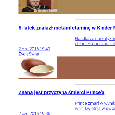
6-latek znalazł metamfetaminę w Kinder 
Handlarze narkotyków
chłopiec podczas zab
2
cze
2016
19:49
Życie
Świat
Znana jest przyczyna śmierci Prince'a
Prince zmarł w wynik
w 21 kwietnia w sw
2
cze
2016
19:36