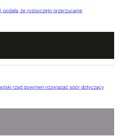
K podała, że rozpoczęto przerzucanie
polski rząd powinien rozwiązać spór dotyczący