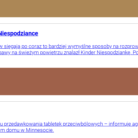
Niespodziance
 sięgają po coraz to bardziej wymyślne sposoby na rozprowa
awy na świeżym powietrzu znalazł Kinder Niespodziankę. Po 
u przedawkowania tabletek przeciwbólowych – informuje age
oim domu w Minnesocie.