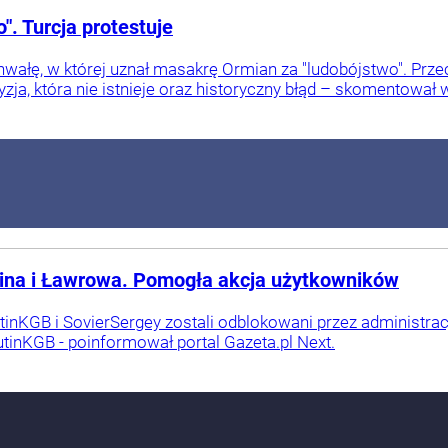
". Turcja protestuje
hwałę, w której uznał masakrę Ormian za "ludobójstwo". Prz
cyzja, która nie istnieje oraz historyczny błąd – skomentował
tina i Ławrowa. Pomogła akcja użytkowników
inKGB i SovierSergey zostali odblokowani przez administrac
inKGB - poinformował portal Gazeta.pl Next.