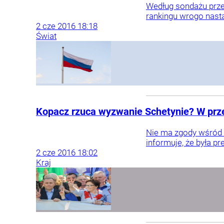
Według sondażu prze
rankingu wrogo nasta
2
cze
2016
18:18
Świat
Kopacz rzuca wyzwanie Schetynie? W prze
Nie ma zgody wśród 
informuje, że była p
2
cze
2016
18:02
Kraj