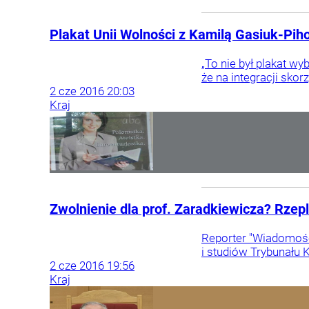
Plakat Unii Wolności z Kamilą Gasiuk-Pi
„To nie był plakat wy
że na integracji skor
2
cze
2016
20:03
Kraj
Zwolnienie dla prof. Zaradkiewicza? Rzep
Reporter "Wiadomości
i studiów Trybunału 
2
cze
2016
19:56
Kraj