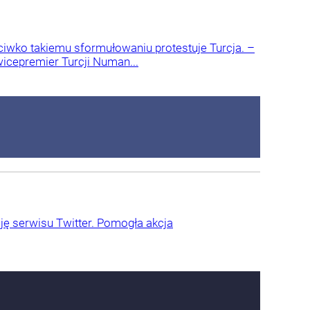
eciwko takiemu sformułowaniu protestuje Turcja. –
 wicepremier Turcji Numan...
ję serwisu Twitter. Pomogła akcja