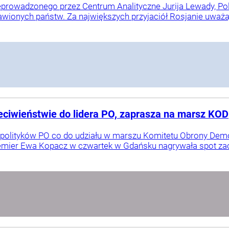
prowadzonego przez Centrum Analityczne Jurija Lewady, Pol
wionych państw. Za największych przyjaciół Rosjanie uważa
ciwieństwie do lidera PO, zaprasza na marsz KOD
polityków PO co do udziału w marszu Komitetu Obrony Dem
remier Ewa Kopacz w czwartek w Gdańsku nagrywała spot zach