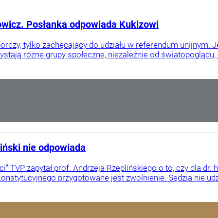
howicz. Posłanka odpowiada Kukizowi
borczy, tylko zachęcający do udziału w referendum unijnym. Je
zystają różne grupy społeczne, niezależnie od światopoglądu, 
liński nie odpowiada
" TVP zapytał prof. Andrzeja Rzeplińskiego o to, czy dla dr.
Konstytucyjnego przygotowane jest zwolnienie. Sędzia nie udzi