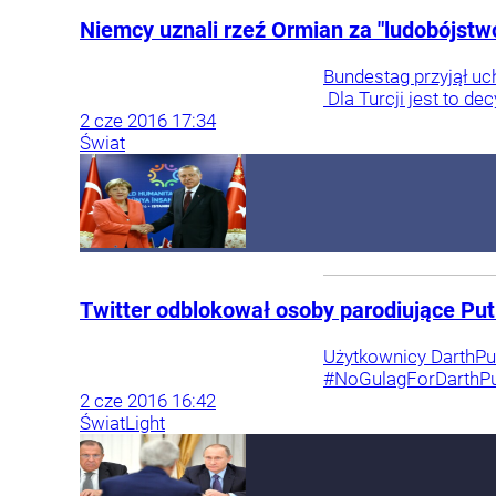
Niemcy uznali rzeź Ormian za "ludobójstwo
Bundestag przyjął uc
Dla Turcji jest to de
2
cze
2016
17:34
Świat
Twitter odblokował osoby parodiujące Pu
Użytkownicy DarthPut
#NoGulagForDarthPut
2
cze
2016
16:42
Świat
Light