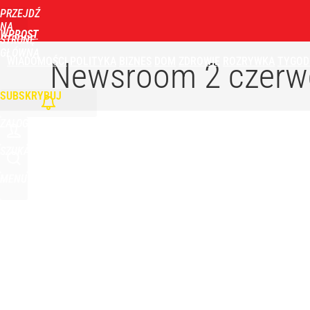
PRZEJDŹ
NA
WPROST
STRONĘ
GŁÓWNĄ
WIADOMOŚCI
POLITYKA
BIZNES
DOM
ZDROWIE
ROZRYWKA
TYGOD
Newsroom
2 czerw
SUBSKRYBUJ
ZALOGUJ
SZUKAJ
MENU