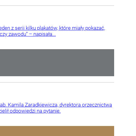
den z serii kilku plakatów, które miały pokazać,
czy zawodu” – napisała...
 hab. Kamila Zaradkiewicza, dyrektora orzecznictwa
elił odpowiedzi na pytanie.