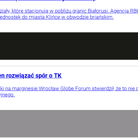
ały, które stacjonują w pobliżu granic Białorusi. Agencja RB
dnostek do miasta Klińce w obwodzie briańskim.
en rozwiązać spór o TK
 na marginesie Wrocław Globe Forum stwierdził, że to nie 
yjnego.