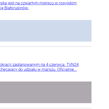
ska jest na czwartym miejscu w rosyjskim
ją Białorusinów.
okracji zaplanowanym na 4 czerwca. TVN24
ęcający do udziału w marszu. Oficjalnie...