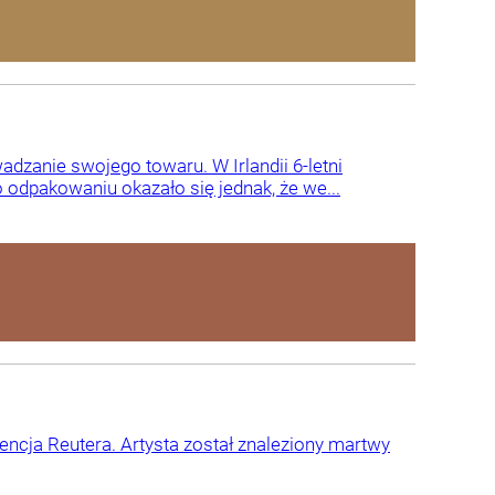
dzanie swojego towaru. W Irlandii 6-letni
odpakowaniu okazało się jednak, że we...
ncja Reutera. Artysta został znaleziony martwy