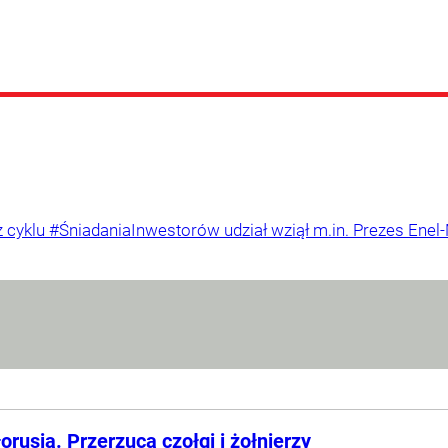
z cyklu #ŚniadaniaInwestorów udział wziął m.in. Prezes En
rusią. Przerzuca czołgi i żołnierzy