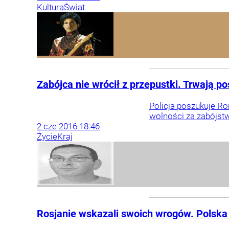
Kultura
Świat
Zabójca nie wrócił z przepustki. Trwają p
Policja poszukuje R
wolności za zabójst
2
cze
2016
18:46
Życie
Kraj
Rosjanie wskazali swoich wrogów. Polska