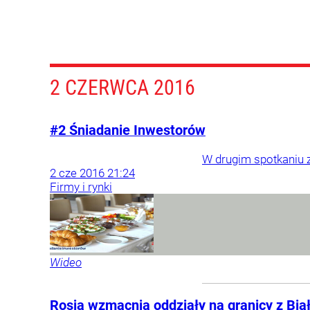
2 CZERWCA 2016
#2 Śniadanie Inwestorów
W drugim spotkaniu 
2
cze
2016
21:24
Firmy i rynki
Wideo
Rosja wzmacnia oddziały na granicy z Biało