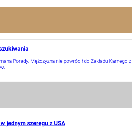
oszukiwania
omana Porady. Mężczyzna nie powrócił do Zakładu Karnego z 
wo.
 w jednym szeregu z USA