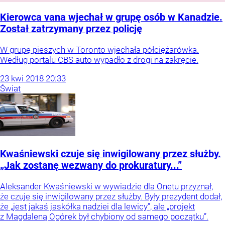
Kierowca vana wjechał w grupę osób w Kanadzie.
Został zatrzymany przez policję
W grupę pieszych w Toronto wjechała półciężarówka.
Według portalu CBS auto wypadło z drogi na zakręcie.
23
kwi
2018
20:33
Świat
Kwaśniewski czuje się inwigilowany przez służby.
„Jak zostanę wezwany do prokuratury...”
Aleksander Kwaśniewski w wywiadzie dla Onetu przyznał,
że czuje się inwigilowany przez służby. Były prezydent dodał,
że „jest jakaś jaskółka nadziei dla lewicy”, ale „projekt
z Magdaleną Ogórek był chybiony od samego początku”.