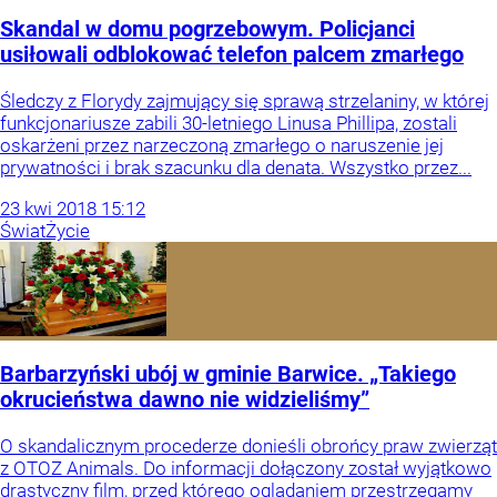
Skandal w domu pogrzebowym. Policjanci
usiłowali odblokować telefon palcem zmarłego
Śledczy z Florydy zajmujący się sprawą strzelaniny, w której
funkcjonariusze zabili 30-letniego Linusa Phillipa, zostali
oskarżeni przez narzeczoną zmarłego o naruszenie jej
prywatności i brak szacunku dla denata. Wszystko przez...
23
kwi
2018
15:12
Świat
Życie
Barbarzyński ubój w gminie Barwice. „Takiego
okrucieństwa dawno nie widzieliśmy”
O skandalicznym procederze donieśli obrońcy praw zwierząt
z OTOZ Animals. Do informacji dołączony został wyjątkowo
drastyczny film, przed którego oglądaniem przestrzegamy