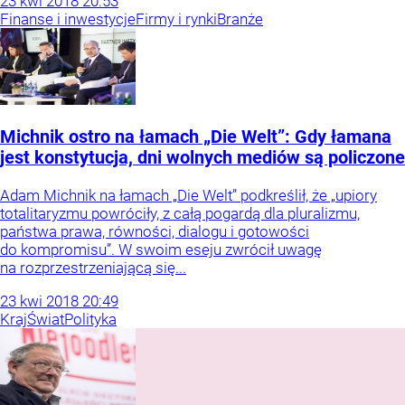
23
kwi
2018
20:53
Finanse i inwestycje
Firmy i rynki
Branże
Michnik ostro na łamach „Die Welt”: Gdy łamana
jest konstytucja, dni wolnych mediów są policzone
Adam Michnik na łamach „Die Welt” podkreślił, że „upiory
totalitaryzmu powróciły, z całą pogardą dla pluralizmu,
państwa prawa, równości, dialogu i gotowości
do kompromisu”. W swoim eseju zwrócił uwagę
na rozprzestrzeniającą się...
23
kwi
2018
20:49
Kraj
Świat
Polityka