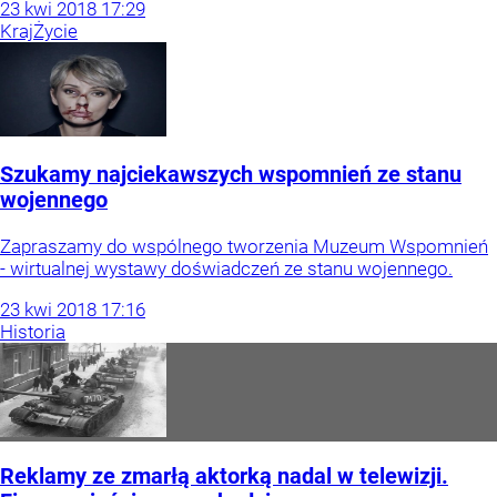
23
kwi
2018
17:29
Kraj
Życie
Szukamy najciekawszych wspomnień ze stanu
wojennego
Zapraszamy do wspólnego tworzenia Muzeum Wspomnień
- wirtualnej wystawy doświadczeń ze stanu wojennego.
23
kwi
2018
17:16
Historia
Reklamy ze zmarłą aktorką nadal w telewizji.