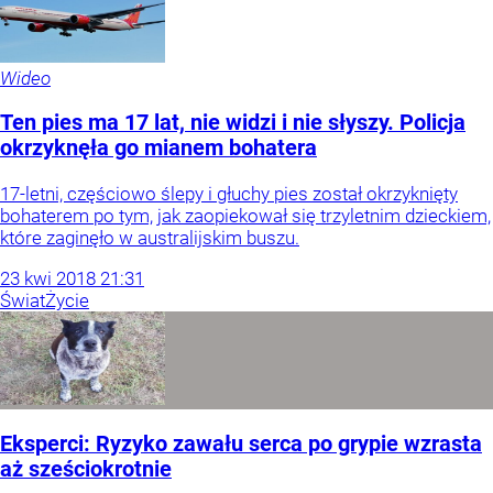
Wideo
Ten pies ma 17 lat, nie widzi i nie słyszy. Policja
okrzyknęła go mianem bohatera
17-letni, częściowo ślepy i głuchy pies został okrzyknięty
bohaterem po tym, jak zaopiekował się trzyletnim dzieckiem,
które zaginęło w australijskim buszu.
23
kwi
2018
21:31
Świat
Życie
Eksperci: Ryzyko zawału serca po grypie wzrasta
aż sześciokrotnie