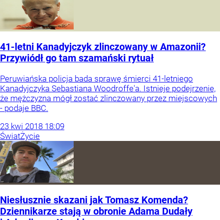
41-letni Kanadyjczyk zlinczowany w Amazonii?
Przywiódł go tam szamański rytuał
Peruwiańska policja bada sprawę śmierci 41-letniego
Kanadyjczyka Sebastiana Woodroffe'a. Istnieje podejrzenie,
że mężczyzna mógł zostać zlinczowany przez miejscowych
- podaje BBC.
23
kwi
2018
18:09
Świat
Życie
Niesłusznie skazani jak Tomasz Komenda?
Dziennikarze stają w obronie Adama Dudały