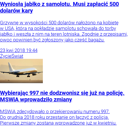
Wyniosła jabłko z samolotu. Musi zapłacić 500
dolarów kary
Grzywnę w wysokości 500 dolarów nałożono na kobietę
w USA, która na pokładzie samolotu schowała do torby
jabłko i weszła z nim na teren lotniska. Zgodnie z przepisami,
owoc powinien być zgłoszony jako część bagażu.
23
kwi
2018
19:44
Życie
Świat
Wybierając 997 nie dodzwonisz się już na policję.
MSWiA wprowadziło zmiany
MSWiA zdecydowało o przekierowaniu numeru 997.
Do grudnia 2018 roku przestanie on łączyć z policją.
Pierwsze zmiany zostaną wprowadzone już w kwietniu.