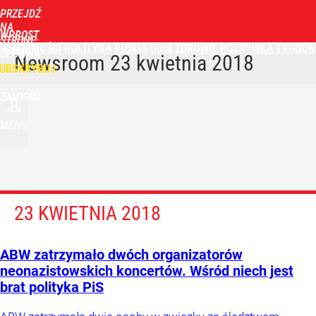
PRZEJDŹ
NA
WPROST
STRONĘ
WIADOMOŚCI
POLITYKA
BIZNES
DOM
ZDROWIE
ROZRYWKA
TYGODN
GŁÓWNĄ
Newsroom
23 kwietnia 2018
UBSKRYBUJ
ZALOGUJ
MENU
23 KWIETNIA 2018
ABW zatrzymało dwóch organizatorów
neonazistowskich koncertów. Wśród niech jest
brat polityka PiS