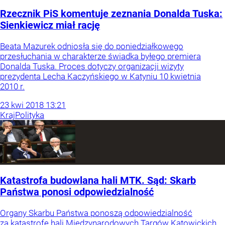
Rzecznik PiS komentuje zeznania Donalda Tuska:
Sienkiewicz miał rację
Beata Mazurek odniosła się do poniedziałkowego
przesłuchania w charakterze świadka byłego premiera
Donalda Tuska. Proces dotyczy organizacji wizyty
prezydenta Lecha Kaczyńskiego w Katyniu 10 kwietnia
2010 r.
23
kwi
2018
13:21
Kraj
Polityka
Katastrofa budowlana hali MTK. Sąd: Skarb
Państwa ponosi odpowiedzialność
Organy Skarbu Państwa ponoszą odpowiedzialność
za katastrofę hali Międzynarodowych Targów Katowickich