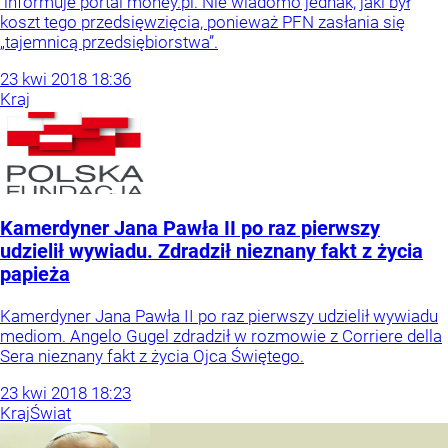
informuje portal money.pl. Nie wiadomo jednak, jaki był
koszt tego przedsięwzięcia, ponieważ PFN zasłania się
„tajemnicą przedsiębiorstwa”.
23
kwi
2018
18:36
Kraj
Kamerdyner Jana Pawła II po raz pierwszy
udzielił wywiadu. Zdradził nieznany fakt z życia
papieża
Kamerdyner Jana Pawła II po raz pierwszy udzielił wywiadu
mediom. Angelo Gugel zdradził w rozmowie z Corriere della
Sera nieznany fakt z życia Ojca Świętego.
23
kwi
2018
18:23
Kraj
Świat