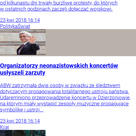
od kilkunastu dni trwały burzliwe protesty, do których
w ostatnich godzinach zaczęli dołączać wojskowi.
23
kwi
2018
16:14
Polityka
Świat
Organizatorzy neonazistowskich koncertów
usłyszeli zarzuty
ABW zatrzymała dwie osoby w związku ze śledztwem
dotyczącym propagowania totalitarnego ustroju państwa.
Udaremniono przeprowadzenie koncertu w Dzierżoniowie,
na którym miały wystąpić zespoły muzyczne propagujące
symbolikę i ustrój...
23
kwi
2018
16:14
Kraj