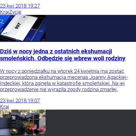
23
kwi
2018
19:27
Kraj
Życie
Dziś w nocy jedna z ostatnich ekshumacji
smoleńskich. Odbędzie się wbrew woli rodziny
W nocy z poniedziałku na wtorek 24 kwietnia ma zostać
przeprowadzona ekshumacja mecenas Joanny Agackiej-
Indeckiej, która zginęła w katastrofie smoleńskiej. Na jej
przeprowadzenie nie wyraziła zgody rodzina zmarłej.
23
kwi
2018
19:07
Kraj