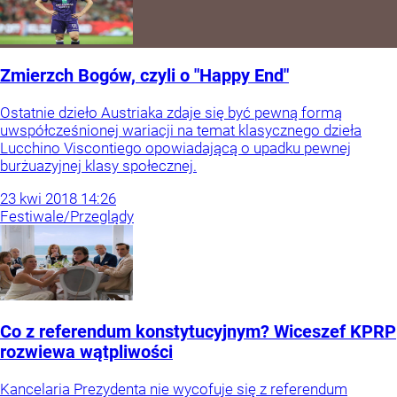
Zmierzch Bogów, czyli o "Happy End"
Ostatnie dzieło Austriaka zdaje się być pewną formą
uwspółcześnionej wariacji na temat klasycznego dzieła
Lucchino Viscontiego opowiadającą o upadku pewnej
burżuazyjnej klasy społecznej.
23
kwi
2018
14:26
Festiwale/Przeglądy
Co z referendum konstytucyjnym? Wiceszef KPRP
rozwiewa wątpliwości
Kancelaria Prezydenta nie wycofuje się z referendum