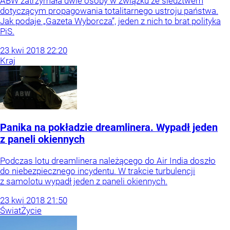
ABW zatrzymała dwie osoby w związku ze śledztwem
dotyczącym propagowania totalitarnego ustroju państwa.
Jak podaje „Gazeta Wyborcza”, jeden z nich to brat polityka
PiS.
23
kwi
2018
22:20
Kraj
Panika na pokładzie dreamlinera. Wypadł jeden
z paneli okiennych
Podczas lotu dreamlinera należącego do Air India doszło
do niebezpiecznego incydentu. W trakcie turbulencji
z samolotu wypadł jeden z paneli okiennych.
23
kwi
2018
21:50
Świat
Życie