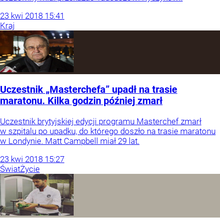
23
kwi
2018
15:41
Kraj
Uczestnik „Masterchefa” upadł na trasie
maratonu. Kilka godzin później zmarł
Uczestnik brytyjskiej edycji programu Masterchef zmarł
w szpitalu po upadku, do którego doszło na trasie maratonu
w Londynie. Matt Campbell miał 29 lat.
23
kwi
2018
15:27
Świat
Życie