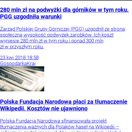
280 mln zł na podwyżki dla górników w tym roku.
PGG uzgodniła warunki
Zarząd Polskiej Grupy Górniczej (PGG) uzgodnił ze stroną
społeczną wysokość podwyżek zarobków. Ich koszt
wyniesie 280 mln zł w tym roku i ponad 300 mln
zł w przyszłym roku.
23
kwi
2018
18:58
Gospodarka
Kraj
Polska Fundacja Narodowa płaci za tłumaczenie
Wikipedii. Kosztów nie ujawniono
Polska Fundacja Narodowa sfinansowała projekt
tłumaczenia ważnych dla Polaków haseł na Wikipedii –