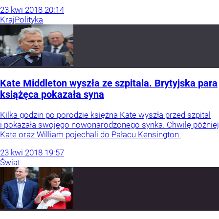
23
kwi
2018
20:14
Kraj
Polityka
Kate Middleton wyszła ze szpitala. Brytyjska para
książęca pokazała syna
Kilka godzin po porodzie księżna Kate wyszła przed szpital
i pokazała swojego nowonarodzonego synka. Chwilę później
Kate oraz William pojechali do Pałacu Kensington.
23
kwi
2018
19:57
Świat