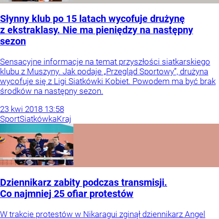
Słynny klub po 15 latach wycofuje drużynę
z ekstraklasy. Nie ma pieniędzy na następny
sezon
Sensacyjne informacje na temat przyszłości siatkarskiego
klubu z Muszyny. Jak podaje „Przegląd Sportowy”, drużyna
wycofuje się z Ligi Siatkówki Kobiet. Powodem ma być brak
środków na następny sezon.
23
kwi
2018
13:58
Sport
Siatkówka
Kraj
Dziennikarz zabity podczas transmisji.
Co najmniej 25 ofiar protestów
W trakcie protestów w Nikaragui zginął dziennikarz Angel