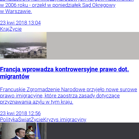
w 2006 roku - orzekł w poniedziałek Sąd Okręgowy
w Warszawie.
23
kwi
2018
13:04
Kraj
Życie
Francja wprowadza kontrowersyjne prawo dot.
migrantów
Francuskie Zgromadzenie Narodowe przyjęło nowe surowe
prawo imigracyjne, które zaostrza zasady dotyczące
przyznawania azylu w tym kraju.
23
kwi
2018
12:56
Polityka
Świat
Życie
Kryzys imigracyjny