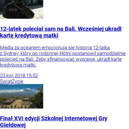
12-latek poleciał sam na Bali. Wcześniej ukradł
kartę kredytową matki
Media za oceanem emocjonują się historią 12-latka
z Sydney, który po rodzinnej kłótni postanowił samodzielnie
polecieć na Bali. Żeby sfinansować wyprawę, ukradł kartę
kredytową matki.
23
kwi
2018
15:52
Świat
Życie
Finał XVI edycji Szkolnej Internetowej Gry
Giełdowej