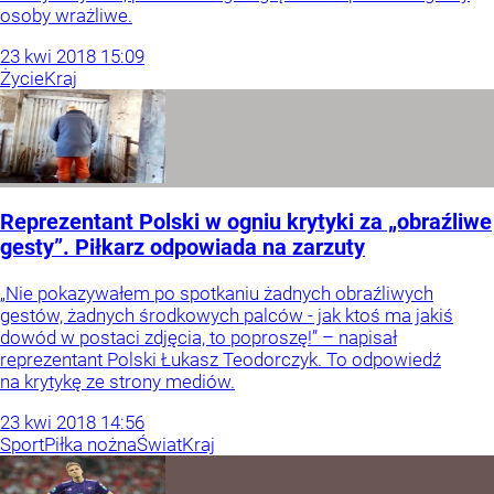
osoby wrażliwe.
23
kwi
2018
15:09
Życie
Kraj
Reprezentant Polski w ogniu krytyki za „obraźliwe
gesty”. Piłkarz odpowiada na zarzuty
„Nie pokazywałem po spotkaniu żadnych obraźliwych
gestów, żadnych środkowych palców - jak ktoś ma jakiś
dowód w postaci zdjęcia, to poproszę!” – napisał
reprezentant Polski Łukasz Teodorczyk. To odpowiedź
na krytykę ze strony mediów.
23
kwi
2018
14:56
Sport
Piłka nożna
Świat
Kraj