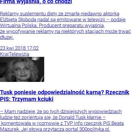
Firma wyjaśnia, o co chodzi
Reklamy suplementu diety ze zmarłą niedawno aktorką
Elżbietą Słobodą nadal są emitowane w telewizji – podaje
Wirtualna Polska. Producent preparatu wyjaśnia,
że wycofywanie reklamy na niektórych stacjach może trwać
dłużej.
23
kwi
2018
17:02
Kraj
Telewizja
Tusk poniesie odpowiedzialność karną? Rzecznik
PiS: Trzymam kciuki
– Mam nadzieję, że po tych dzisiejszych wypowiedziach
ludzie też zorientują się, że Donald Tusk kłamie –
komentowała w rozmowie z TVP Info rzecznik PiS Beata
Mazurek. Jej słowa przytacza portal 300polityka.pl.