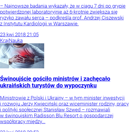
– Najnowsze badania wykazały, że w ciągu 7 dni po grypie
potwierdzonej laboratoryjnie aż 6-krotnie zwiększa się
ryzyko zawału serca – podkreśla prof. Andrzej Ciszewski
z Instytutu Kardiologii w Warszawie.
23
kwi
2018
21:05
Kraj
Nauka
Świnoujście gościło ministrów i zachęcało
ukraińskich turystów do wypoczynku
Ministrowie z Polski i Ukrainy – w tym minister inwestycji
i rozwoju Jerzy Kwieciński oraz wiceminister rodziny, pracy
i polityki społecznej Stanisław Szwed – rozmawiali
w świnoujskim Radisson Blu Resort o gospodarczej
współpracy między...