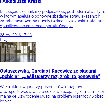
i Arkadiusza Kraski
Dziesięciu dziennikarzy podpisało się pod listem otwartym,
w którym apelują o ponowne zbadanie spraw skazanych
za zabójstwa Adama Dudały i Arkadiusza Kraski. Cały list
opublikowano na łamach portalu Onet.pl.
23
kwi
2018
17:46
Kraj
Ostaszewska, Gardias i Racewicz ze śladami
„pobicia”. „Jeśli uderzy raz, zrobi to ponownie”
Wielu aktorów, pisarzy, prezenterów, muzyków
oraz sportowców wzięło udział w specjalnej kampanii, która
ma na celu zwrócenie uwagi na problem przemocy wobec
kobiet.