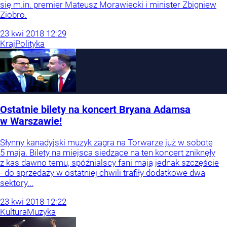
się m.in. premier Mateusz Morawiecki i minister Zbigniew
Ziobro.
23
kwi
2018
12:29
Kraj
Polityka
Ostatnie bilety na koncert Bryana Adamsa
w Warszawie!
Słynny kanadyjski muzyk zagra na Torwarze już w sobotę
5 maja. Bilety na miejsca siedzące na ten koncert zniknęły
z kas dawno temu, spóźnialscy fani mają jednak szczęście
- do sprzedaży w ostatniej chwili trafiły dodatkowe dwa
sektory...
23
kwi
2018
12:22
Kultura
Muzyka