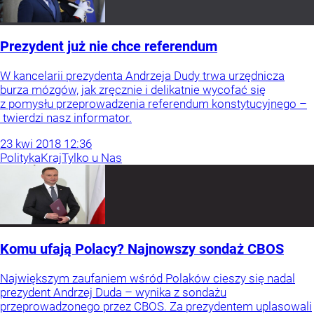
Prezydent już nie chce referendum
W kancelarii prezydenta Andrzeja Dudy trwa urzędnicza
burza mózgów, jak zręcznie i delikatnie wycofać się
z pomysłu przeprowadzenia referendum konstytucyjnego –
twierdzi nasz informator.
23
kwi
2018
12:36
Polityka
Kraj
Tylko u Nas
Komu ufają Polacy? Najnowszy sondaż CBOS
Największym zaufaniem wśród Polaków cieszy się nadal
prezydent Andrzej Duda – wynika z sondażu
przeprowadzonego przez CBOS. Za prezydentem uplasowali