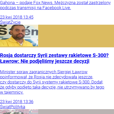
Gahona – podaje Fox News. Mężczyzna został zastrzelony
podczas transmisji na Facebook Live.
23
kwi
2018
13:45
Świat
Życie
Rosja dostarczy Syrii zestawy rakietowe S-300?
Ławrow: Nie podjęliśmy jeszcze decyzji
Minister spraw zagranicznych Siergiej Ławrow
poinformował, że Rosja nie zdecydowała jeszcze,
czy dostarczy do Syrii systemy rakietowe S-300. Dodał,
że gdyby podjęto taką decyzję, nie utrzymywano by tego
w tajemnicy.
23
kwi
2018
13:36
Świat
Polityka