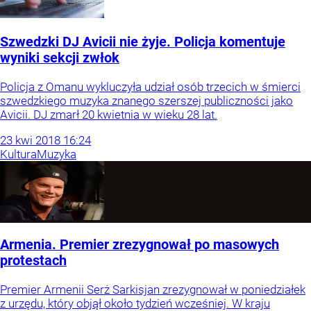
Szwedzki DJ Avicii nie żyje. Policja komentuje
wyniki sekcji zwłok
Policja z Omanu wykluczyła udział osób trzecich w śmierci
szwedzkiego muzyka znanego szerszej publiczności jako
Avicii. DJ zmarł 20 kwietnia w wieku 28 lat.
23
kwi
2018
16:24
Kultura
Muzyka
Armenia. Premier zrezygnował po masowych
protestach
Premier Armenii Serż Sarkisjan zrezygnował w poniedziałek
z urzędu, który objął około tydzień wcześniej. W kraju