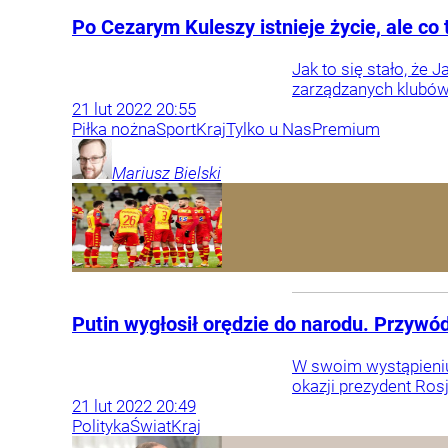
Po Cezarym Kuleszy istnieje życie, ale co 
Jak to się stało, że 
zarządzanych klubów?
21
lut
2022
20:55
Piłka nożna
Sport
Kraj
Tylko u Nas
Premium
Mariusz
Bielski
Putin wygłosił orędzie do narodu. Przywó
W swoim wystąpieniu
okazji prezydent Ros
21
lut
2022
20:49
Polityka
Świat
Kraj