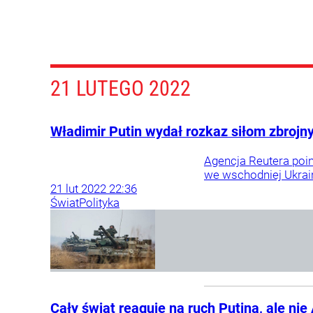
21 LUTEGO 2022
Władimir Putin wydał rozkaz siłom zbrojn
Agencja Reutera poi
we wschodniej Ukrain
21
lut
2022
22:36
Świat
Polityka
Cały świat reaguje na ruch Putina, ale ni