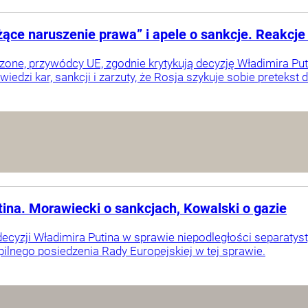
żące naruszenie prawa” i apele o sankcje. Reakcje 
one, przywódcy UE, zgodnie krytykują decyzję Władimira Put
wiedzi kar, sankcji i zarzuty, że Rosja szykuje sobie pretekst 
tina. Morawiecki o sankcjach, Kowalski o gazie
ecyzji Władimira Putina w sprawie niepodległości separaty
ilnego posiedzenia Rady Europejskiej w tej sprawie.