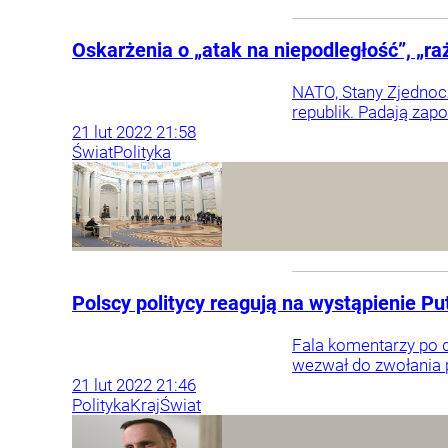
Oskarżenia o „atak na niepodległość”, „ra
NATO, Stany Zjednocz
republik. Padają zapo
21
lut
2022
21:58
Świat
Polityka
Polscy politycy reagują na wystąpienie Pu
Fala komentarzy po d
wezwał do zwołania p
21
lut
2022
21:46
Polityka
Kraj
Świat