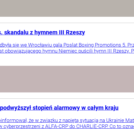
s. skandalu z hymnem III Rzeszy
była się we Wrocławiu gala Poslat Boxing Promotions 5. Prz
t obowiązującego hymnu Niemiec puścili hymn III Rzeszy. Pol
i podwyższył stopień alarmowy w całym kraju
oinformował, że w związku z napiętą sytuacją na Ukrainie 
w cyberprzestrzeni z ALFA-CRP do CHARLIE-CRP. Co to ozna