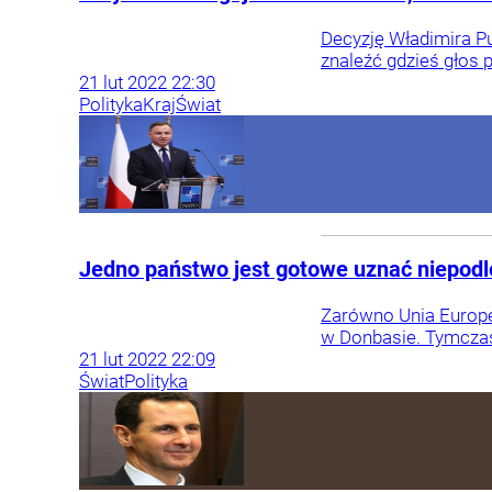
Decyzję Władimira P
znaleźć gdzieś głos 
21
lut
2022
22:30
Polityka
Kraj
Świat
Jedno państwo jest gotowe uznać niepodl
Zarówno Unia Europej
w Donbasie. Tymczase
21
lut
2022
22:09
Świat
Polityka