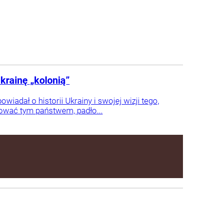
krainę „kolonią”
iadał o historii Ukrainy i swojej wizji tego,
rować tym państwem, padło...