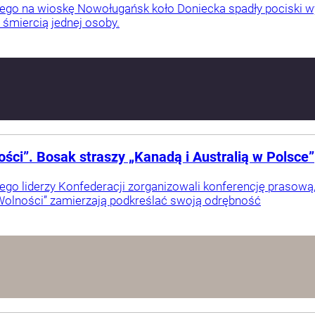
tego na wioskę Nowoługańsk koło Doniecka spadły pociski w
 śmiercią jednej osoby.
ści”. Bosak straszy „Kanadą i Australią w Polsce”
ego liderzy Konfederacji zorganizowali konferencję prasową, 
 Wolności” zamierzają podkreślać swoją odrębność