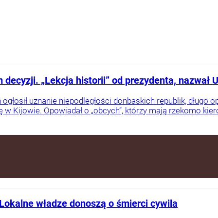
decyzji. „Lekcja historii” od prezydenta, nazwał U
ogłosił uznanie niepodległości donbaskich republik, długo opow
ę w Kijowie. Opowiadał o „obcych”, którzy mają rzekomo kie
Lokalne władze donoszą o śmierci cywila