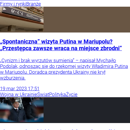
Firmy i rynki
Branże
„Spontaniczna” wizyta Putina w Mariupolu?
„Przestępca zawsze wraca na miejsce zbrodni”
„Cynizm i brak wyrzutów sumienia” – napisał Mychajło
Podolak, odnosząc się do rzekomej wizyty Władimira Putina
w Mariupolu. Doradca prezydenta Ukrainy nie krył
wzburzenia.
19
mar
2023
17:51
Wojna w Ukrainie
Świat
Polityka
Życie