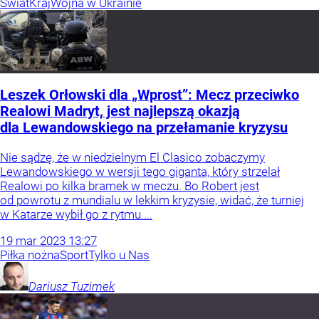
Świat
Kraj
Wojna w Ukrainie
Leszek Orłowski dla „Wprost”: Mecz przeciwko
Realowi Madryt, jest najlepszą okazją
dla Lewandowskiego na przełamanie kryzysu
Nie sądzę, że w niedzielnym El Clasico zobaczymy
Lewandowskiego w wersji tego giganta, który strzelał
Realowi po kilka bramek w meczu. Bo Robert jest
od powrotu z mundialu w lekkim kryzysie, widać, że turniej
w Katarze wybił go z rytmu....
19
mar
2023
13:27
Piłka nożna
Sport
Tylko u Nas
Dariusz
Tuzimek