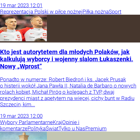
19
mar
2023
12:01
Reprezentacja Polski w piłce nożnej
Piłka nożna
Sport
Kto jest autorytetem dla młodych Polaków, jak
kalkulują wyborcy i wojenny slalom Łukaszenki.
Nowy „Wprost”
Ponadto w numerze: Robert Biedroń i ks. Jacek Prusak
o histerii wokół Jana Pawła II, Natalia de Barbaro o nowych
rolach kobiet, Michał Piróg o kolegach z TVP, dwaj
prezydenci miast z apetytem na więcej, cichy bunt w Radiu
Szczecin, kim...
19
mar
2023
12:00
Wybory Parlamentarne
Kraj
Opinie i
komentarze
Polityka
Świat
Tylko u Nas
Premium