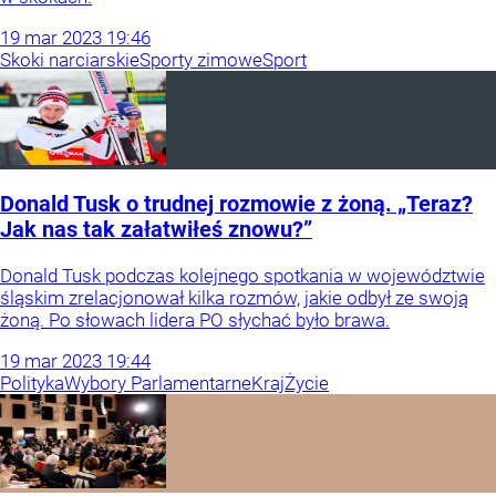
19
mar
2023
19:46
Skoki narciarskie
Sporty zimowe
Sport
Donald Tusk o trudnej rozmowie z żoną. „Teraz?
Jak nas tak załatwiłeś znowu?”
Donald Tusk podczas kolejnego spotkania w województwie
śląskim zrelacjonował kilka rozmów, jakie odbył ze swoją
żoną. Po słowach lidera PO słychać było brawa.
19
mar
2023
19:44
Polityka
Wybory Parlamentarne
Kraj
Życie