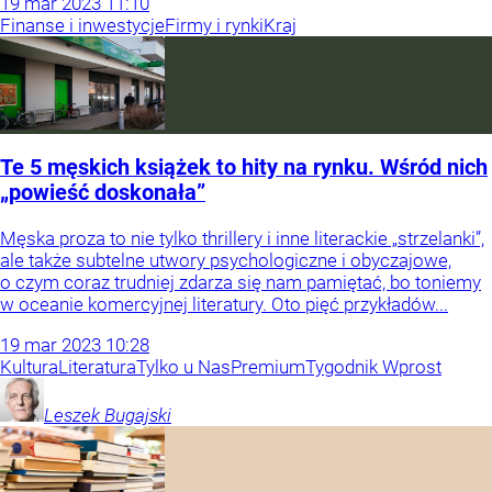
19
mar
2023
11:10
Finanse i inwestycje
Firmy i rynki
Kraj
Te 5 męskich książek to hity na rynku. Wśród nich
„powieść doskonała”
Męska proza to nie tylko thrillery i inne literackie „strzelanki”,
ale także subtelne utwory psychologiczne i obyczajowe,
o czym coraz trudniej zdarza się nam pamiętać, bo toniemy
w oceanie komercyjnej literatury. Oto pięć przykładów...
19
mar
2023
10:28
Kultura
Literatura
Tylko u Nas
Premium
Tygodnik Wprost
Leszek
Bugajski