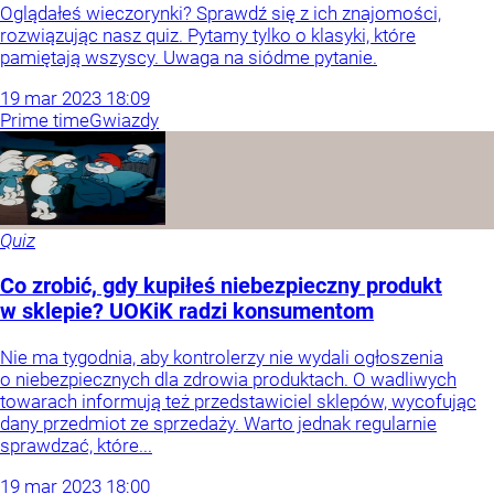
Oglądałeś wieczorynki? Sprawdź się z ich znajomości,
rozwiązując nasz quiz. Pytamy tylko o klasyki, które
pamiętają wszyscy. Uwaga na siódme pytanie.
19
mar
2023
18:09
Prime time
Gwiazdy
Quiz
Co zrobić, gdy kupiłeś niebezpieczny produkt
w sklepie? UOKiK radzi konsumentom
Nie ma tygodnia, aby kontrolerzy nie wydali ogłoszenia
o niebezpiecznych dla zdrowia produktach. O wadliwych
towarach informują też przedstawiciel sklepów, wycofując
dany przedmiot ze sprzedaży. Warto jednak regularnie
sprawdzać, które...
19
mar
2023
18:00