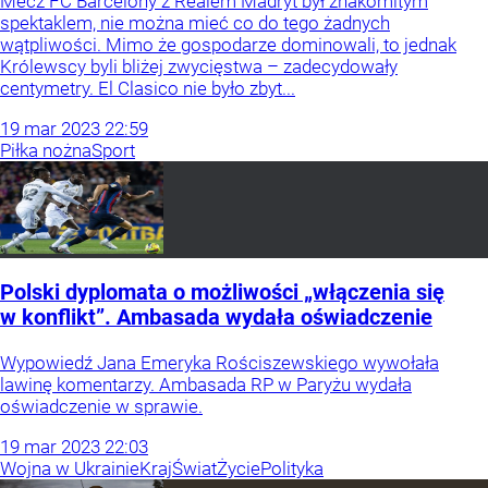
Mecz FC Barcelony z Realem Madryt był znakomitym
spektaklem, nie można mieć co do tego żadnych
wątpliwości. Mimo że gospodarze dominowali, to jednak
Królewscy byli bliżej zwycięstwa – zadecydowały
centymetry. El Clasico nie było zbyt...
19
mar
2023
22:59
Piłka nożna
Sport
Polski dyplomata o możliwości „włączenia się
w konflikt”. Ambasada wydała oświadczenie
Wypowiedź Jana Emeryka Rościszewskiego wywołała
lawinę komentarzy. Ambasada RP w Paryżu wydała
oświadczenie w sprawie.
19
mar
2023
22:03
Wojna w Ukrainie
Kraj
Świat
Życie
Polityka