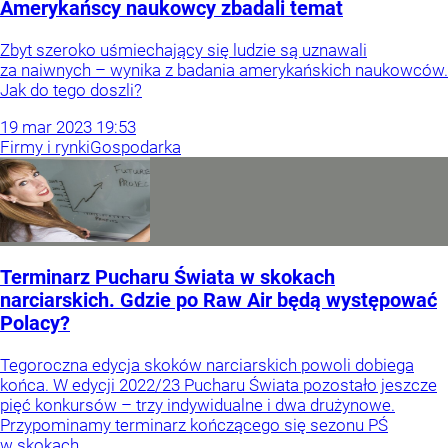
Amerykańscy naukowcy zbadali temat
Zbyt szeroko uśmiechający się ludzie są uznawali
za naiwnych – wynika z badania amerykańskich naukowców.
Jak do tego doszli?
19
mar
2023
19:53
Firmy i rynki
Gospodarka
Terminarz Pucharu Świata w skokach
narciarskich. Gdzie po Raw Air będą występować
Polacy?
Tegoroczna edycja skoków narciarskich powoli dobiega
końca. W edycji 2022/23 Pucharu Świata pozostało jeszcze
pięć konkursów – trzy indywidualne i dwa drużynowe.
Przypominamy terminarz kończącego się sezonu PŚ
w skokach.