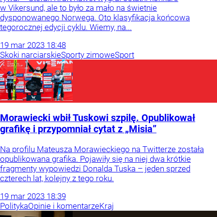
w Vikersund, ale to było za mało na świetnie
dysponowanego Norwega. Oto klasyfikacja końcowa
tegorocznej edycji cyklu. Wiemy, na...
19
mar
2023
18:48
Skoki narciarskie
Sporty zimowe
Sport
Morawiecki wbił Tuskowi szpilę. Opublikował
grafikę i przypomniał cytat z „Misia”
Na profilu Mateusza Morawieckiego na Twitterze została
opublikowana grafika. Pojawiły się na niej dwa krótkie
fragmenty wypowiedzi Donalda Tuska – jeden sprzed
czterech lat, kolejny z tego roku.
19
mar
2023
18:39
Polityka
Opinie i komentarze
Kraj