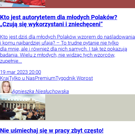
Kto jest autorytetem dla młodych Polaków?
„Czują się wykorzystani i zniechęceni”
Kto jest dziś dla młodych Polaków wzorem do naśladowania
i komu najbardziej ufają? – To trudne pytanie nie tylko
dla mnie, ale i również dla nich samych. I tak też pokazują
badania. Wielu z młodych, nie widząc tych wzorców,
zupełnie...
19
mar
2023
20:00
Kraj
Tylko u Nas
Premium
Tygodnik Wprost
Agnieszka
Niesłuchowska
Nie uśmiechaj się w pracy zbyt często!