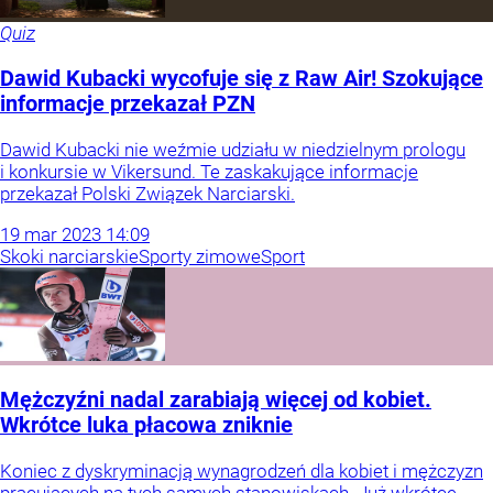
Quiz
Dawid Kubacki wycofuje się z Raw Air! Szokujące
informacje przekazał PZN
Dawid Kubacki nie weźmie udziału w niedzielnym prologu
i konkursie w Vikersund. Te zaskakujące informacje
przekazał Polski Związek Narciarski.
19
mar
2023
14:09
Skoki narciarskie
Sporty zimowe
Sport
Mężczyźni nadal zarabiają więcej od kobiet.
Wkrótce luka płacowa zniknie
Koniec z dyskryminacją wynagrodzeń dla kobiet i mężczyzn
pracujących na tych samych stanowiskach. Już wkrótce