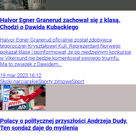
Halvor Egner Granerud zachował się z klasą.
Chodzi o Dawida Kubackiego
Halvor Egner Granerud oficjalnie został zdobywcą
tegorocznej Kryształowej Kuli. Reprezentant Norwegii
pokazał klasę i poinformował, żę po niedzielnym konkursie
w Vikersund nie będzie komentował swojego triumfu.
Ma to związek z Dawidem...
19
mar
2023
16:12
Skoki narciarskie
Sporty zimowe
Sport
Polacy o politycznej przyszłości Andrzeja Dudy.
Ten sondaż daje do myślenia