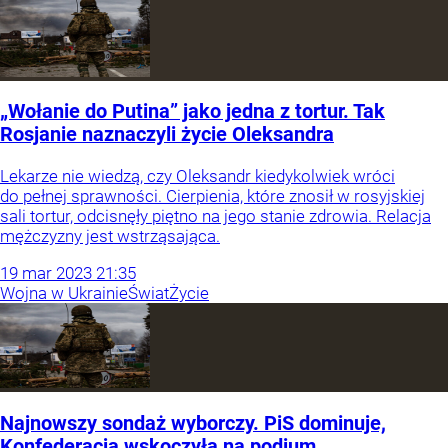
„Wołanie do Putina” jako jedna z tortur. Tak
Rosjanie naznaczyli życie Oleksandra
Lekarze nie wiedzą, czy Oleksandr kiedykolwiek wróci
do pełnej sprawności. Cierpienia, które znosił w rosyjskiej
sali tortur, odcisnęły piętno na jego stanie zdrowia. Relacja
mężczyzny jest wstrząsająca.
19
mar
2023
21:35
Wojna w Ukrainie
Świat
Życie
Najnowszy sondaż wyborczy. PiS dominuje,
Konfederacja wskoczyła na podium