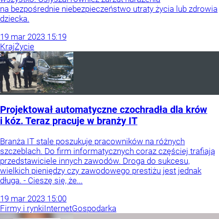
na bezpośrednie niebezpieczeństwo utraty życia lub zdrowia
dziecka.
19
mar
2023
15:19
Kraj
Życie
Projektował automatyczne czochradła dla krów
i kóz. Teraz pracuje w branży IT
Branża IT stale poszukuje pracowników na różnych
szczeblach. Do firm informatycznych coraz częściej trafiają
przedstawiciele innych zawodów. Droga do sukcesu,
wielkich pieniędzy czy zawodowego prestiżu jest jednak
długa. - Cieszę się, że...
19
mar
2023
15:00
Firmy i rynki
Internet
Gospodarka