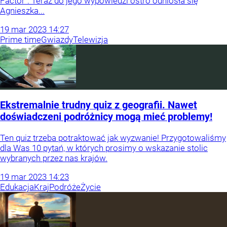
Factor”. Teraz do jego wypowiedzi ostro odniosła się
Agnieszka...
19
mar
2023
14:27
Prime time
Gwiazdy
Telewizja
Ekstremalnie trudny quiz z geografii. Nawet
doświadczeni podróżnicy mogą mieć problemy!
Ten quiz trzeba potraktować jak wyzwanie! Przygotowaliśmy
dla Was 10 pytań, w których prosimy o wskazanie stolic
wybranych przez nas krajów.
19
mar
2023
14:23
Edukacja
Kraj
Podróże
Życie