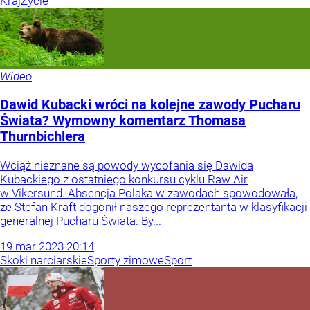
Kraj
Życie
Wideo
Dawid Kubacki wróci na kolejne zawody Pucharu
Świata? Wymowny komentarz Thomasa
Thurnbichlera
Wciąż nieznane są powody wycofania się Dawida
Kubackiego z ostatniego konkursu cyklu Raw Air
w Vikersund. Absencja Polaka w zawodach spowodowała,
że Stefan Kraft dogonił naszego reprezentanta w klasyfikacji
generalnej Pucharu Świata. By...
19
mar
2023
20:14
Skoki narciarskie
Sporty zimowe
Sport