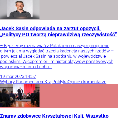
Jacek Sasin odpowiada na zarzut opozycji.
„Politycy PO tworzą nieprawdziwą rzeczywistość”
– Będziemy rozmawiać z Polakami o naszym programie,
o tym jak ma wyglądać trzecia kadencja naszych rządów –
powiedział Jacek Sasin na spotkaniu w województwie
podlaskim. Wicepremier i minister aktywów państwowych
wspomniał m.in. o Lechu...
19
mar
2023
14:57
Wybory Parlamentarne
Kraj
Polityka
Opinie i komentarze
Znamy zdobywcę Kryształowej Kuli. Wszystko