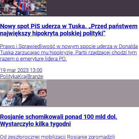
Nowy spot PiS uderza w Tuska. „Przed państwem
największy hipokryta polskiej polityki”
Prawo i Sprawiedliwość w nowym spocie uderza w Donalda
Tuska zarzucając mu hipokryzję. Partii rządzącej chodzi tym
razem o emeryturę lidera PO.
19
mar
2023
13:00
Polityka
Kraj
Branże
Rosjanie schomikowali ponad 100 mld dol.
Wystarczyło kilka tygodni
Od zeszłorocznej mobilizacji Rosjanie zgromadzili