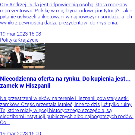
Czy Andrzej Duda jest odpowiednią osobą, która mogłaby
reprezentować Polskę w międzynarodowej instytucji? Takie
pytanie usłyszeli ankietowani w najnowszym sondażu, a ich
wyniki z pewnością dadzą prezydentowi do myślenia.
19
mar
2023
16:08
Polityka
Kraj
Życie
Niecodzienna oferta na rynku. Do kupienia jest...
zamek w Hiszpanii
Na przestrzeni wieków na terenie Hiszpanii powstały setki
zamków. Część przestała istnieć, inne to dziś już tylko ruiny.
Te, które miały więcej historycznego szczęścia, są
siedzibami instytucji publicznych albo najbogatszych rodów.
Co...
19
mar
2023
16:00