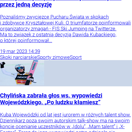
przez jedną decyzję
Poznaliśmy zwycięzcę Pucharu Świata w skokach
i zdobywcę Kryształowej Kuli. O triumfatorze poinformowali
organizatorzy zmagań - FIS Ski Jumping na Twitterze.
Ma to związek z ostatnią decyzją Dawida Kubackiego,
o której poinformował...
19
mar
2023
14:39
Skoki narciarskie
Sporty zimowe
Sport
Chylińska zabrała głos ws. wypowiedzi
Wojewódzkiego. „Po ludzku kłamiesz”
Kuba Wojewódzki od lat jest jurorem w różnych talent show.
Dziennikarz poza swoim autorskim talk-show ma na swoim
koncie ocenianie uczestników w „Idolu”, „Mam talent” i „X-