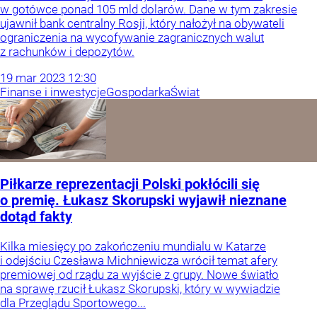
w gotówce ponad 105 mld dolarów. Dane w tym zakresie
ujawnił bank centralny Rosji, który nałożył na obywateli
ograniczenia na wycofywanie zagranicznych walut
z rachunków i depozytów.
19
mar
2023
12:30
Finanse i inwestycje
Gospodarka
Świat
Piłkarze reprezentacji Polski pokłócili się
o premię. Łukasz Skorupski wyjawił nieznane
dotąd fakty
Kilka miesięcy po zakończeniu mundialu w Katarze
i odejściu Czesława Michniewicza wrócił temat afery
premiowej od rządu za wyjście z grupy. Nowe światło
na sprawę rzucił Łukasz Skorupski, który w wywiadzie
dla Przeglądu Sportowego...