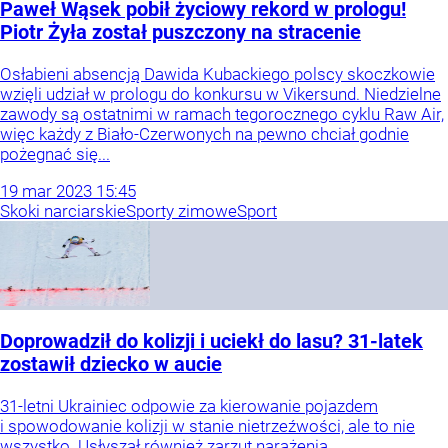
Paweł Wąsek pobił życiowy rekord w prologu!
Piotr Żyła został puszczony na stracenie
Osłabieni absencją Dawida Kubackiego polscy skoczkowie
wzięli udział w prologu do konkursu w Vikersund. Niedzielne
zawody są ostatnimi w ramach tegorocznego cyklu Raw Air,
więc każdy z Biało-Czerwonych na pewno chciał godnie
pożegnać się...
19
mar
2023
15:45
Skoki narciarskie
Sporty zimowe
Sport
Doprowadził do kolizji i uciekł do lasu? 31-latek
zostawił dziecko w aucie
31-letni Ukrainiec odpowie za kierowanie pojazdem
i spowodowanie kolizji w stanie nietrzeźwości, ale to nie
wszystko. Usłyszał również zarzut narażenia