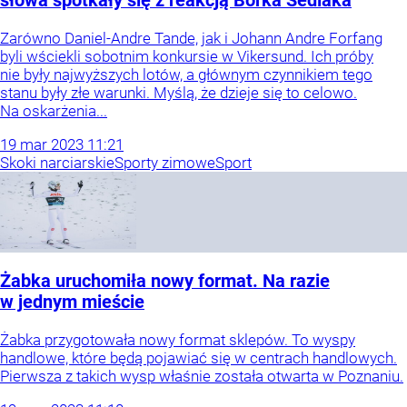
słowa spotkały się z reakcją Borka Sedlaka
Zarówno Daniel-Andre Tande, jak i Johann Andre Forfang
byli wściekli sobotnim konkursie w Vikersund. Ich próby
nie były najwyższych lotów, a głównym czynnikiem tego
stanu były złe warunki. Myślą, że dzieje się to celowo.
Na oskarżenia...
19
mar
2023
11:21
Skoki narciarskie
Sporty zimowe
Sport
Żabka uruchomiła nowy format. Na razie
w jednym mieście
Żabka przygotowała nowy format sklepów. To wyspy
handlowe, które będą pojawiać się w centrach handlowych.
Pierwsza z takich wysp właśnie została otwarta w Poznaniu.