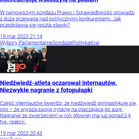
W najnowszym sondażu Prawo i Sprawiedliwość prowadzi
z dużą przewagą nad politycznymi konkurentami. Jak
przedstawia się reszta stawki?
19
mar
2023
21:14
Wybory Parlamentarne
Sondaże
Polityka
Kraj
Niedźwiedź-atleta oczarował internautów.
Niezwykłe nagranie z fotopułapki
Część internautów twierdzi, że niedźwiedź gimnastykuje się,
inni – że wyraża swoją irytację na otaczającą go aurę.
Nagranie ze zwierzęciem w roli głównej ma już ponad 2,4
tys. reakcji.
19
mar
2023
20:43