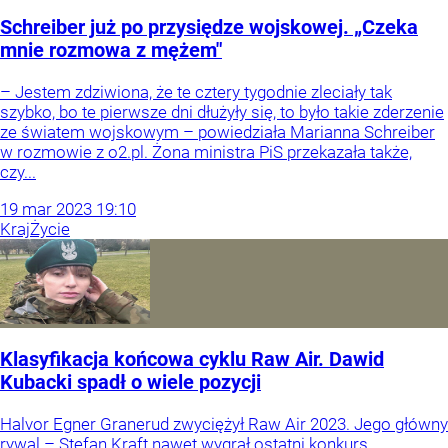
Schreiber już po przysiędze wojskowej. „Czeka
mnie rozmowa z mężem"
– Jestem zdziwiona, że te cztery tygodnie zleciały tak
szybko, bo te pierwsze dni dłużyły się, to było takie zderzenie
ze światem wojskowym – powiedziała Marianna Schreiber
w rozmowie z o2.pl. Żona ministra PiS przekazała także,
czy...
19
mar
2023
19:10
Kraj
Życie
Klasyfikacja końcowa cyklu Raw Air. Dawid
Kubacki spadł o wiele pozycji
Halvor Egner Granerud zwyciężył Raw Air 2023. Jego główny
rywal – Stefan Kraft nawet wygrał ostatni konkurs