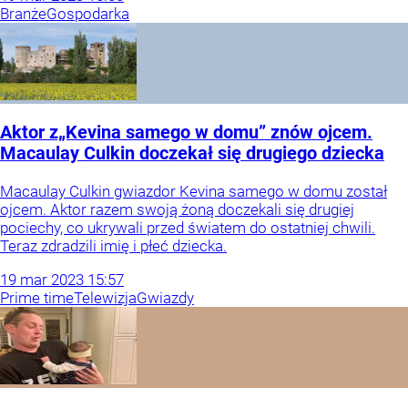
Branże
Gospodarka
Aktor z„Kevina samego w domu” znów ojcem.
Macaulay Culkin doczekał się drugiego dziecka
Macaulay Culkin gwiazdor Kevina samego w domu został
ojcem. Aktor razem swoją żoną doczekali się drugiej
pociechy, co ukrywali przed światem do ostatniej chwili.
Teraz zdradzili imię i płeć dziecka.
19
mar
2023
15:57
Prime time
Telewizja
Gwiazdy