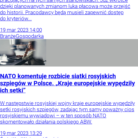
dzięki planowanych zmianom luka płacowa może przejść
do historii. Pracodawcy będą musieli zapewnić dostęp
do kryteriów...
19
mar
2023
14:00
Branże
Gospodarka
NATO komentuje rozbicie siatki rosyjskich
szpiegów w Polsce. „Kraje europejskie wypędziły
ich setki”
W następstwie rosyjskiej wojny kraje europejskie wypędziły
setki rosyjskich szpiegów, zadając tym samy poważny cios
rosyjskiemu wywiadowi – w ten sposób NATO
skomentowało działania polskiego ABW.
19
mar
2023
13:29