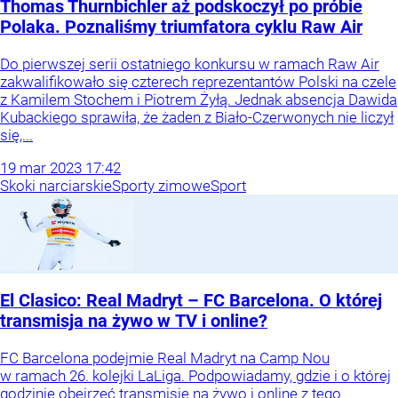
Thomas Thurnbichler aż podskoczył po próbie
Polaka. Poznaliśmy triumfatora cyklu Raw Air
Do pierwszej serii ostatniego konkursu w ramach Raw Air
zakwalifikowało się czterech reprezentantów Polski na czele
z Kamilem Stochem i Piotrem Żyłą. Jednak absencja Dawida
Kubackiego sprawiła, że żaden z Biało-Czerwonych nie liczył
się,...
19
mar
2023
17:42
Skoki narciarskie
Sporty zimowe
Sport
El Clasico: Real Madryt – FC Barcelona. O której
transmisja na żywo w TV i online?
FC Barcelona podejmie Real Madryt na Camp Nou
w ramach 26. kolejki LaLiga. Podpowiadamy, gdzie i o której
godzinie obejrzeć transmisję na żywo i online z tego