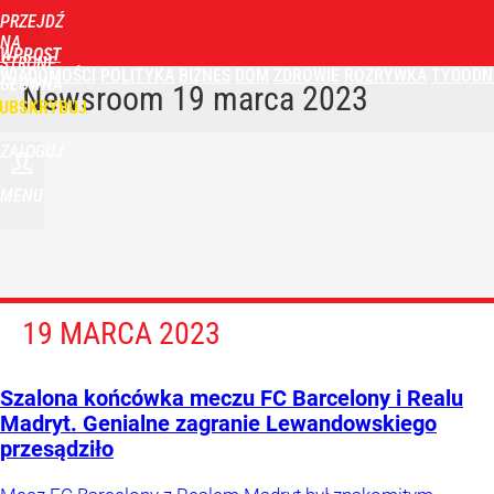
PRZEJDŹ
NA
WPROST
STRONĘ
WIADOMOŚCI
POLITYKA
BIZNES
DOM
ZDROWIE
ROZRYWKA
TYGODN
GŁÓWNĄ
Newsroom
19 marca 2023
UBSKRYBUJ
ZALOGUJ
MENU
19 MARCA 2023
Szalona końcówka meczu FC Barcelony i Realu
Madryt. Genialne zagranie Lewandowskiego
przesądziło