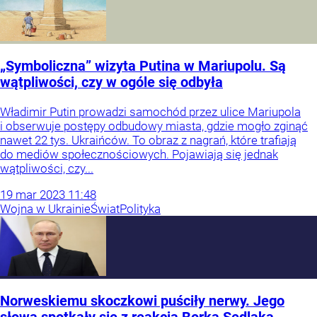
„Symboliczna” wizyta Putina w Mariupolu. Są
wątpliwości, czy w ogóle się odbyła
Władimir Putin prowadzi samochód przez ulice Mariupola
i obserwuje postępy odbudowy miasta, gdzie mogło zginąć
nawet 22 tys. Ukraińców. To obraz z nagrań, które trafiają
do mediów społecznościowych. Pojawiają się jednak
wątpliwości, czy...
19
mar
2023
11:48
Wojna w Ukrainie
Świat
Polityka
Norweskiemu skoczkowi puściły nerwy. Jego