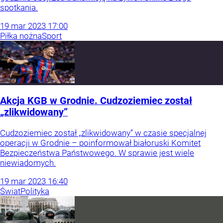
spotkania.
19
mar
2023
17:00
Piłka nożna
Sport
Akcja KGB w Grodnie. Cudzoziemiec został
„zlikwidowany”
Cudzoziemiec został „zlikwidowany” w czasie specjalnej
operacji w Grodnie – poinformował białoruski Komitet
Bezpieczeństwa Państwowego. W sprawie jest wiele
niewiadomych.
19
mar
2023
16:40
Świat
Polityka