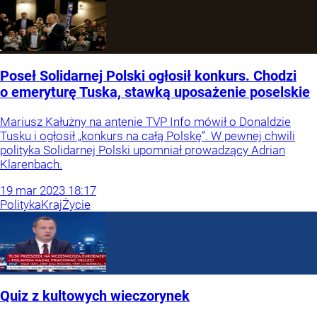
Poseł Solidarnej Polski ogłosił konkurs. Chodzi
o emeryturę Tuska, stawką uposażenie poselskie
Mariusz Kałużny na antenie TVP Info mówił o Donaldzie
Tusku i ogłosił „konkurs na całą Polskę”. W pewnej chwili
polityka Solidarnej Polski upomniał prowadzący Adrian
Klarenbach.
19
mar
2023
18:17
Polityka
Kraj
Życie
Quiz z kultowych wieczorynek