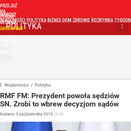
PRZEJDŹ
NA
WPROST
STRONĘ
WIADOMOŚCI
POLITYKA
BIZNES
DOM
ZDROWIE
ROZRYWKA
TYGODN
GŁÓWNĄ
POLITYKA
UBSKRYBUJ
ZALOGUJ
MENU
Wiadomości
/
Polityka
RMF FM: Prezydent powoła sędziów
SN. Zrobi to wbrew decyzjom sądów
Dodano:
9
października
2018
20:36