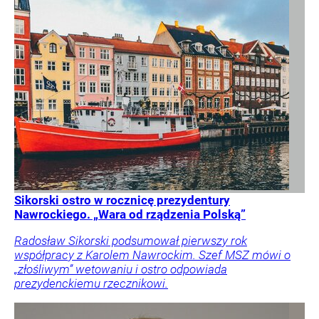
Sikorski ostro w rocznicę prezydentury
Nawrockiego. „Wara od rządzenia Polską”
Radosław Sikorski podsumował pierwszy rok
współpracy z Karolem Nawrockim. Szef MSZ mówi o
„złośliwym” wetowaniu i ostro odpowiada
prezydenckiemu rzecznikowi.