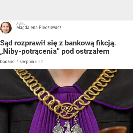
Autor:
Magdalena Pledziewicz
Sąd rozprawił się z bankową fikcją.
„Niby-potrącenia” pod ostrzałem
Dodano:
4
sierpnia
6:32