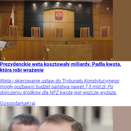
Prezydenckie weta kosztowały miliardy. Padła kwota,
która robi wrażenie
Weta i skierowanie ustaw do Trybunału Konstytucyjnego
mogły pozbawić budżet państwa nawet 7,3 mld zł. Po
doliczeniu środków dla NFZ kwota jest jeszcze wyższa.
Gospodarka
Kraj