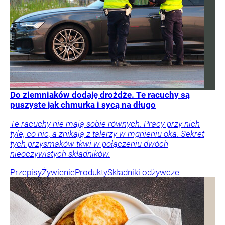
Do ziemniaków dodaję drożdże. Te racuchy są
puszyste jak chmurka i sycą na długo
Te racuchy nie mają sobie równych. Pracy przy nich
tyle, co nic, a znikają z talerzy w mgnieniu oka. Sekret
tych przysmaków tkwi w połączeniu dwóch
nieoczywistych składników.
Przepisy
Żywienie
Produkty
Składniki odżywcze