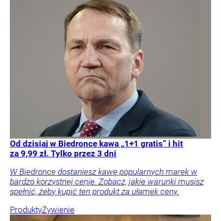
Od dzisiaj w Biedronce kawa „1+1 gratis” i hit
za 9,99 zł. Tylko przez 3 dni
W Biedronce dostaniesz kawę popularnych marek w
bardzo korzystnej cenie. Zobacz, jakie warunki musisz
spełnić, żeby kupić ten produkt za ułamek ceny.
Produkty
Żywienie