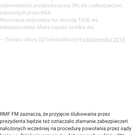
odpowiednich przepisów przez SN, ale i zabezpieczeń,
nałożonych przez NSA.
Nominacje wyprzedzą też decyzję TSUE ws.
zabezpieczenia. Miała zapaść za kilka dni.
— Tomasz Skory (@TomaszSkory)
9 października 2018
RMF FM zaznacza, że przyjęcie ślubowania przez
prezydenta będzie też oznaczało złamanie zabezpieczeń
nałożonych wcześniej na procedurę powołania przez sądy