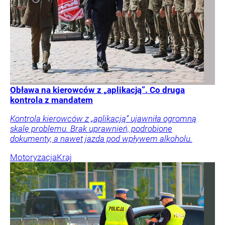
Obława na kierowców z „aplikacją”. Co druga
kontrola z mandatem
Kontrola kierowców z „aplikacją” ujawniła ogromną
skalę problemu. Brak uprawnień, podrobione
dokumenty, a nawet jazda pod wpływem alkoholu.
Motoryzacja
Kraj