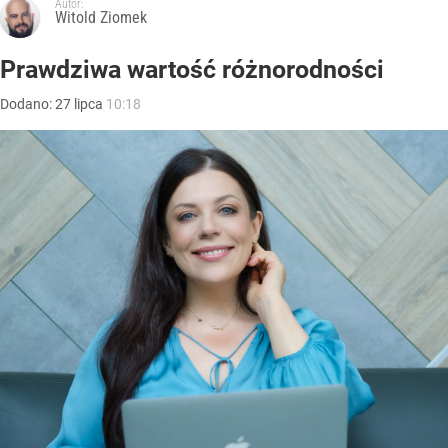
Autor:
Witold Ziomek
Prawdziwa wartość różnorodności
Dodano:
27
lipca
10:18