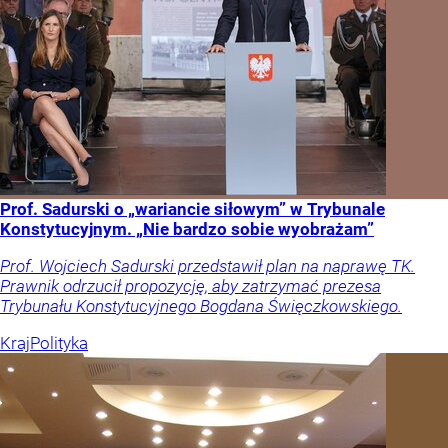
Prof. Sadurski o „wariancie siłowym” w Trybunale
Konstytucyjnym. „Nie bardzo sobie wyobrażam”
Prof. Wojciech Sadurski przedstawił plan na naprawę TK.
Prawnik odrzucił propozycję, aby zatrzymać prezesa
Trybunału Konstytucyjnego Bogdana Święczkowskiego.
Kraj
Polityka