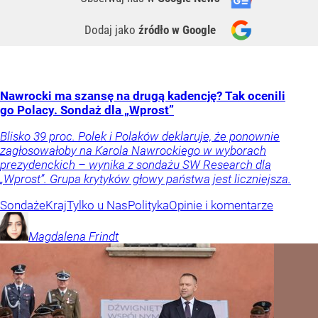
Dodaj jako
źródło w Google
Nawrocki ma szansę na drugą kadencję? Tak ocenili
go Polacy. Sondaż dla „Wprost”
Blisko 39 proc. Polek i Polaków deklaruje, że ponownie
zagłosowałoby na Karola Nawrockiego w wyborach
prezydenckich – wynika z sondażu SW Research dla
„Wprost”. Grupa krytyków głowy państwa jest liczniejsza.
Sondaże
Kraj
Tylko u Nas
Polityka
Opinie i komentarze
Magdalena
Frindt