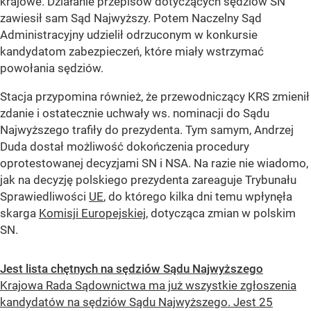
krajowe. Działanie przepisów dotyczących sędziów SN
zawiesił sam Sąd Najwyższy. Potem Naczelny Sąd
Administracyjny udzielił odrzuconym w konkursie
kandydatom zabezpieczeń, które miały wstrzymać
powołania sędziów.
Stacja przypomina również, że przewodniczący KRS zmienił
zdanie i ostatecznie uchwały ws. nominacji do Sądu
Najwyższego trafiły do prezydenta. Tym samym, Andrzej
Duda dostał możliwość dokończenia procedury
oprotestowanej decyzjami SN i NSA. Na razie nie wiadomo,
jak na decyzję polskiego prezydenta zareaguje Trybunału
Sprawiedliwości
UE
, do którego kilka dni temu wpłynęła
skarga
Komisji Europejskiej
, dotycząca zmian w polskim
SN.
Jest lista chętnych na sędziów Sądu Najwyższego
Krajowa Rada Sądownictwa ma już wszystkie zgłoszenia
kandydatów na sędziów Sądu Najwyższego. Jest 25