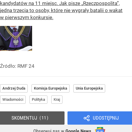
kandydatów na 11 miejsc. Jak pisze „Rzeczpospolita”,
jedna trzecia to osoby, które nie wygrały batalii o wakat
w pierwszym konkursie.
Źródło:
RMF 24
Andrzej Duda
Komisja Europejska
Unia Europejska
Wiadomości
Polityka
Kraj
SKOMENTUJ
UDOSTĘPNIJ
11
Obserwuj nas
w
Google News