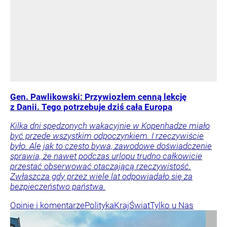
Gen. Pawlikowski: Przywiozłem cenną lekcję
z Danii. Tego potrzebuje dziś cała Europa
Kilka dni spędzonych wakacyjnie w Kopenhadze miało
być przede wszystkim odpoczynkiem. I rzeczywiście
było. Ale jak to często bywa, zawodowe doświadczenie
sprawia, że nawet podczas urlopu trudno całkowicie
przestać obserwować otaczającą rzeczywistość.
Zwłaszcza gdy przez wiele lat odpowiadało się za
bezpieczeństwo państwa.
Opinie i komentarze
Polityka
Kraj
Świat
Tylko u Nas