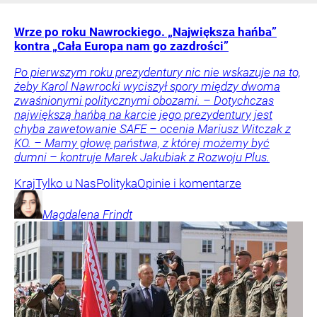
Wrze po roku Nawrockiego. „Największa hańba”
kontra „Cała Europa nam go zazdrości”
Po pierwszym roku prezydentury nic nie wskazuje na to,
żeby Karol Nawrocki wyciszył spory między dwoma
zwaśnionymi politycznymi obozami. – Dotychczas
największą hańbą na karcie jego prezydentury jest
chyba zawetowanie SAFE – ocenia Mariusz Witczak z
KO. – Mamy głowę państwa, z której możemy być
dumni – kontruje Marek Jakubiak z Rozwoju Plus.
Kraj
Tylko u Nas
Polityka
Opinie i komentarze
Magdalena
Frindt