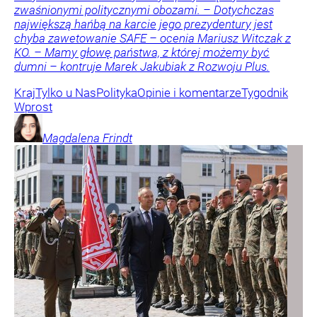
zwaśnionymi politycznymi obozami. – Dotychczas
największą hańbą na karcie jego prezydentury jest
chyba zawetowanie SAFE – ocenia Mariusz Witczak z
KO. – Mamy głowę państwa, z której możemy być
dumni – kontruje Marek Jakubiak z Rozwoju Plus.
Kraj
Tylko u Nas
Polityka
Opinie i komentarze
Tygodnik
Wprost
Magdalena
Frindt