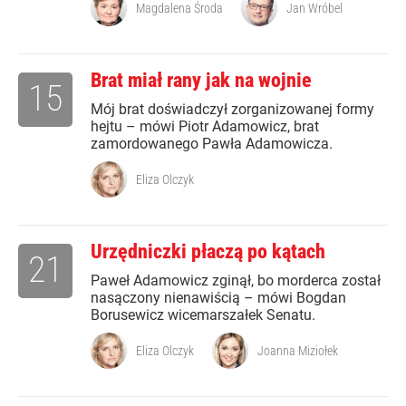
Magdalena Środa
Jan Wróbel
Brat miał rany jak na wojnie
15
Mój brat doświadczył zorganizowanej formy
hejtu – mówi Piotr Adamowicz, brat
zamordowanego Pawła Adamowicza.
Eliza Olczyk
Urzędniczki płaczą po kątach
21
Paweł Adamowicz zginął, bo morderca został
nasączony nienawiścią – mówi Bogdan
Borusewicz wicemarszałek Senatu.
Eliza Olczyk
Joanna Miziołek