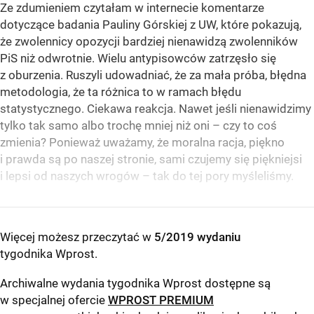
Ze zdumieniem czytałam w internecie komentarze
dotyczące badania Pauliny Górskiej z UW, które pokazują,
że zwolennicy opozycji bardziej nienawidzą zwolenników
PiS niż odwrotnie. Wielu antypisowców zatrzęsło się
z oburzenia. Ruszyli udowadniać, że za mała próba, błędna
metodologia, że ta różnica to w ramach błędu
statystycznego. Ciekawa reakcja. Nawet jeśli nienawidzimy
tylko tak samo albo trochę mniej niż oni – czy to coś
zmienia? Ponieważ uważamy, że moralna racja, piękno
i prawda są po naszej stronie, sami czujemy się piękniejsi
i lepsi od naszych wrogów – tak do tej pory myśleliśmy.
Więcej możesz przeczytać w
5/2019 wydaniu
tygodnika Wprost
.
Archiwalne wydania tygodnika Wprost dostępne są
w specjalnej ofercie
WPROST PREMIUM