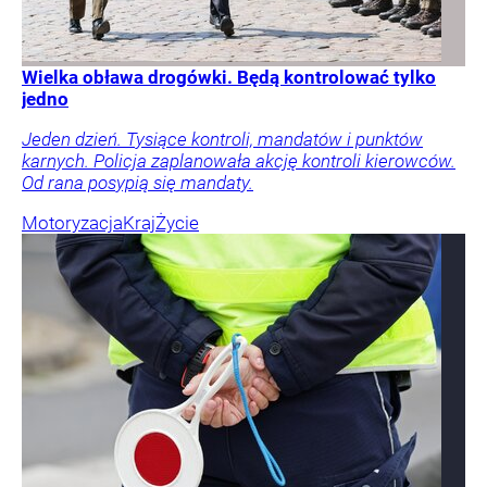
Wielka obława drogówki. Będą kontrolować tylko
jedno
Jeden dzień. Tysiące kontroli, mandatów i punktów
karnych. Policja zaplanowała akcję kontroli kierowców.
Od rana posypią się mandaty.
Motoryzacja
Kraj
Życie