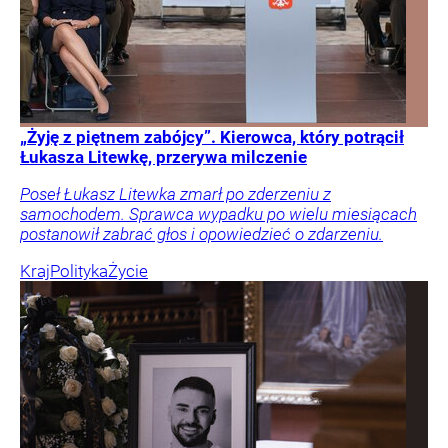
„Żyję z piętnem zabójcy”. Kierowca, który potrącił
Łukasza Litewkę, przerywa milczenie
Poseł Łukasz Litewka zmarł po zderzeniu z
samochodem. Sprawca wypadku po wielu miesiącach
postanowił zabrać głos i opowiedzieć o zdarzeniu.
Kraj
Polityka
Życie