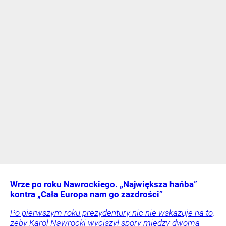
Wrze po roku Nawrockiego. „Największa hańba”
kontra „Cała Europa nam go zazdrości”
Po pierwszym roku prezydentury nic nie wskazuje na to,
żeby Karol Nawrocki wyciszył spory między dwoma