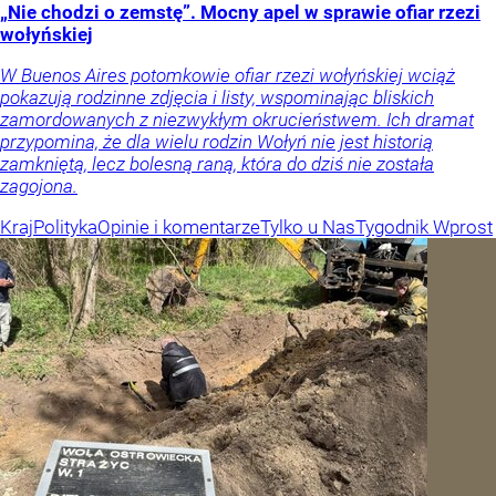
„Nie chodzi o zemstę”. Mocny apel w sprawie ofiar rzezi
wołyńskiej
W Buenos Aires potomkowie ofiar rzezi wołyńskiej wciąż
pokazują rodzinne zdjęcia i listy, wspominając bliskich
zamordowanych z niezwykłym okrucieństwem. Ich dramat
przypomina, że dla wielu rodzin Wołyń nie jest historią
zamkniętą, lecz bolesną raną, która do dziś nie została
zagojona.
Kraj
Polityka
Opinie i komentarze
Tylko u Nas
Tygodnik Wprost