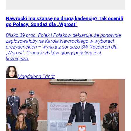
Nawrocki ma szansę na drugą kadencję? Tak ocenili
go Polacy. Sondaż dla „Wprost”
Blisko 39 proc. Polek i Polaków deklaruje, że ponownie
zagłosowałoby na Karola Nawrockiego w wyborach
prezydenckich – wynika z sondażu SW Research dla
„Wprost”. Grupa krytyków głowy państwa jest
liczniejsza.
Magdalena
Frindt