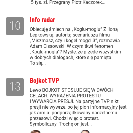
5 tys. zł. Przegrany Piotr Kaczorek...
Info radar
10
Obiecuję śmiech na „Koglu-moglu” Z Iloną
Łepkowską, autorką scenariusza filmu
„Miszmasz, czyli kogel-mogel 3”, rozmawia
Adam Cissowski. W czym tkwi fenomen
„Kogla-mogla”? Myślę, że przede wszystkim
w dobrych dialogach, które się pamięta.
To się...
Bojkot TVP
13
Lewo BOJKOT STOSUJE SIĘ W DWÓCH
CELACH: WYRAŻENIA PROTESTU
I WYWARCIA PRESJI. Na partyjne TVP nikt
presji nie wywrze, bo jej pion informacyjny jest
jak armia: podporządkowany naczelnemu
prezesowi. Chodzi więc o protest.
Symboliczny. Trochę on jest...