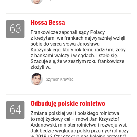
Hossa Bessa
63
Frankowicze zapchali sądy Polacy
z kredytami we frankach najwyraźniej wzięli
sobie do serca słowa Jarosława
Kaczyńskiego, który rok temu radził im, żeby
z bankami walczyli w sądach. I stało się.
Szacuje się, że w zeszłym roku frankowicze
złożyli w...
Szymon Krawiec
Odbuduję polskie rolnictwo
64
Zmiana polskiej wsi i polskiego rolnictwa
to mój życiowy cel – mówi Jan Krzysztof
Ardanowski, minister rolnictwa i rozwoju wsi.
Jak będzie wyglądać polski przemysł rolniczy
w 2019 r.? Czy czekają nas kolejne protesty?