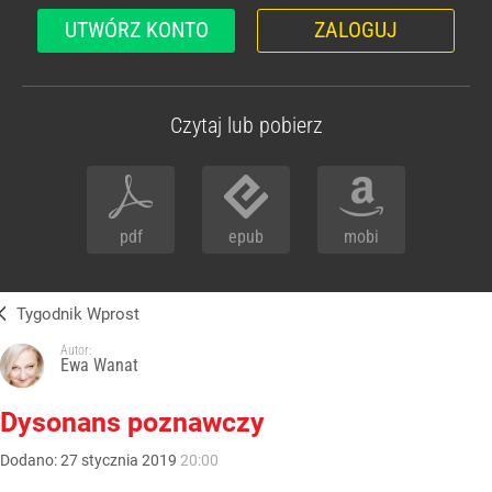
UTWÓRZ KONTO
ZALOGUJ
Czytaj lub pobierz
pdf
epub
mobi
Tygodnik Wprost
Autor:
Ewa Wanat
Dysonans poznawczy
Dodano:
27
stycznia
2019
20:00