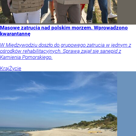
Masowe zatrucia nad polskim morzem. Wprowadzono
kwarantannę
W Międzywodziu doszło do grupowego zatrucia w jednym z
ośrodków rehabilitacyjnych. Sprawą zajął się sanepid z
Kamienia Pomorskiego.
Kraj
Życie