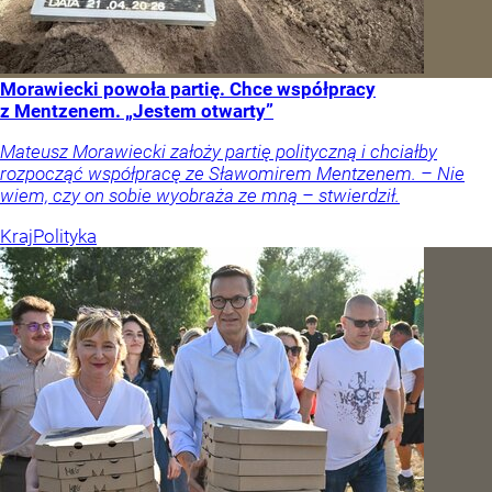
Morawiecki powoła partię. Chce współpracy
z Mentzenem. „Jestem otwarty”
Mateusz Morawiecki założy partię polityczną i chciałby
rozpocząć współpracę ze Sławomirem Mentzenem. – Nie
wiem, czy on sobie wyobraża ze mną – stwierdził.
Kraj
Polityka