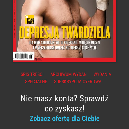
SPIS TREŚCI
ARCHIWUM WYDAŃ
WYDANIA
SPECJALNE
SUBSKRYPCJA CYFROWA
Nie masz konta? Sprawdź
co zyskasz!
Zobacz ofertę dla Ciebie