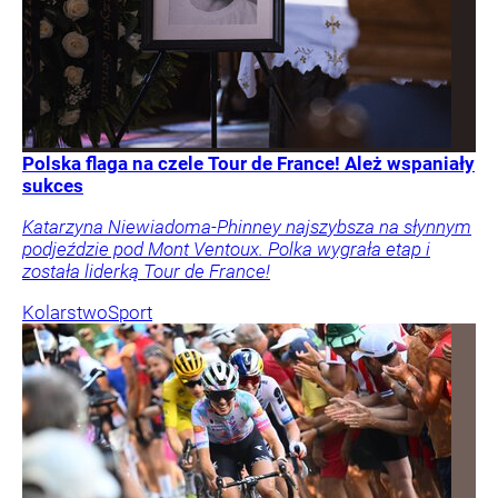
Polska flaga na czele Tour de France! Ależ wspaniały
sukces
Katarzyna Niewiadoma-Phinney najszybsza na słynnym
podjeździe pod Mont Ventoux. Polka wygrała etap i
została liderką Tour de France!
Kolarstwo
Sport