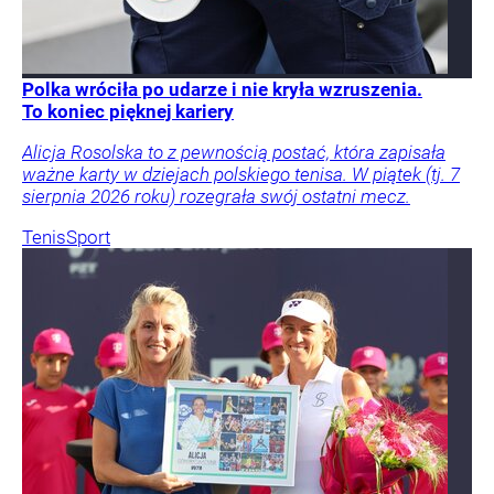
Polka wróciła po udarze i nie kryła wzruszenia.
To koniec pięknej kariery
Alicja Rosolska to z pewnością postać, która zapisała
ważne karty w dziejach polskiego tenisa. W piątek (tj. 7
sierpnia 2026 roku) rozegrała swój ostatni mecz.
Tenis
Sport