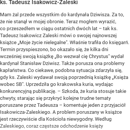
ks. Tadeusz Isakowicz-Zaleski
Mam żal przede wszystkim do kardynała Dziwisza. Za to,
że nie stanął w mojej obronie. Teraz mogłem wyrazić,
co przeszedłem w ciągu ostatnich dwóch lat – tak ks.
Tadeusz Isakowicz Zaleski mówi o swojej najnowszej
książce „Moje życie nielegalne". Właśnie trafiła do księgarń.
Termin przyspieszono, bo okazało się, że kilka dni
wcześniej swoją książkę „Bo wezwał cię Chrystus" wydał
kardynał Stanisław Dziwisz. Także porusza ona problemy
kapłaństwa. Co ciekawe, podobna sytuacja zdarzyła się,
gdy ks. Zaleski wydawał swoją poprzednią książkę „Księża
wobec SB". Uprzedziła go krakowska kuria, wydając
konkurencyjną publikację. – Szkoda, że kuria stosuje takie
chwyty, starając się przykryć kolejne trudne tematy
poruszane przez Tadeusza – komentuje jeden z przyjaciół
Isakowicza-Zaleskiego. A problem poruszany w książce
jest rzeczywiście dla Kościoła niewygodny. Według
Zaleskiego, coraz częstsze odchodzenie księży