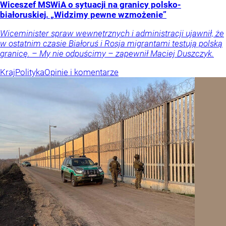
Wiceszef MSWiA o sytuacji na granicy polsko-
białoruskiej. „Widzimy pewne wzmożenie”
Wiceminister spraw wewnętrznych i administracji ujawnił, że
w ostatnim czasie Białoruś i Rosja migrantami testują polską
granicę. – My nie odpuścimy – zapewnił Maciej Duszczyk.
Kraj
Polityka
Opinie i komentarze