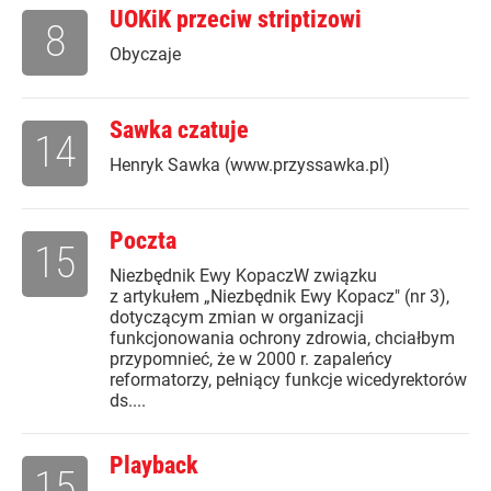
UOKiK przeciw striptizowi
8
Obyczaje
Sawka czatuje
14
Henryk Sawka (www.przyssawka.pl)
Poczta
15
Niezbędnik Ewy KopaczW związku
z artykułem „Niezbędnik Ewy Kopacz" (nr 3),
dotyczącym zmian w organizacji
funkcjonowania ochrony zdrowia, chciałbym
przypomnieć, że w 2000 r. zapaleńcy
reformatorzy, pełniący funkcje wicedyrektorów
ds....
Playback
15