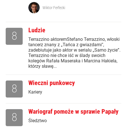
Wiktor Ferfecki
Ludzie
8
Terrazzino aktoremStefano Terrazzino, włoski
tancerz znany z „Tańca z gwiazdami",
zadebiutuje jako aktor w serialu „Samo życie”.
Terrazzino nie chce iść w ślady swoich
kolegów Rafała Maseraka i Marcina Hakiela,
którzy sławę...
Wieczni punkowcy
8
Kariery
Wariograf pomoże w sprawie Papały
8
Śledztwo