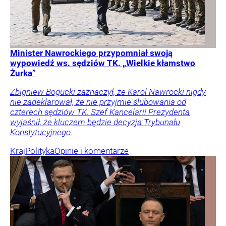
Minister Nawrockiego przypomniał swoją
wypowiedź ws. sędziów TK. „Wielkie kłamstwo
Żurka”
Zbigniew Bogucki zaznaczył, że Karol Nawrocki nigdy
nie zadeklarował, że nie przyjmie ślubowania od
czterech sędziów TK. Szef Kancelarii Prezydenta
wyjaśnił, że kluczem będzie decyzja Trybunału
Konstytucyjnego.
Kraj
Polityka
Opinie i komentarze