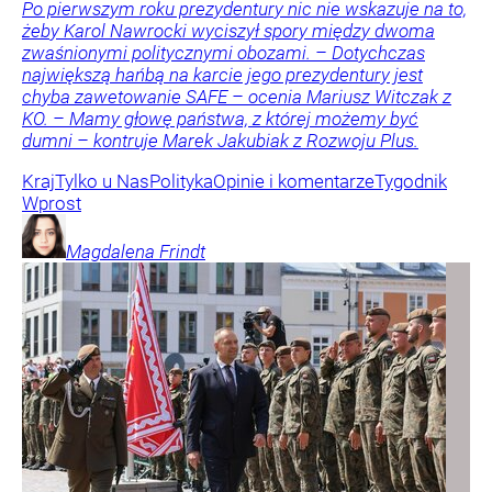
Po pierwszym roku prezydentury nic nie wskazuje na to,
żeby Karol Nawrocki wyciszył spory między dwoma
zwaśnionymi politycznymi obozami. – Dotychczas
największą hańbą na karcie jego prezydentury jest
chyba zawetowanie SAFE – ocenia Mariusz Witczak z
KO. – Mamy głowę państwa, z której możemy być
dumni – kontruje Marek Jakubiak z Rozwoju Plus.
Kraj
Tylko u Nas
Polityka
Opinie i komentarze
Tygodnik
Wprost
Magdalena
Frindt