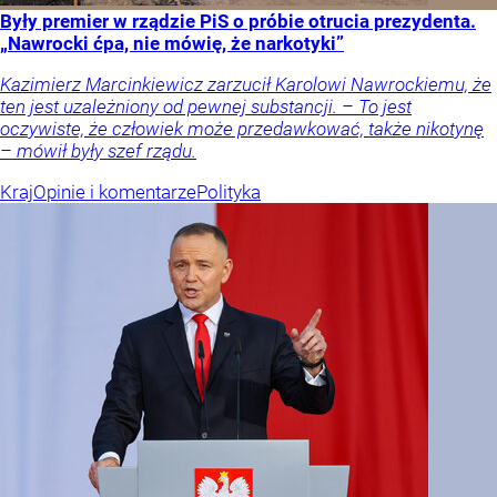
Były premier w rządzie PiS o próbie otrucia prezydenta.
„Nawrocki ćpa, nie mówię, że narkotyki”
Kazimierz Marcinkiewicz zarzucił Karolowi Nawrockiemu, że
ten jest uzależniony od pewnej substancji. – To jest
oczywiste, że człowiek może przedawkować, także nikotynę
– mówił były szef rządu.
Kraj
Opinie i komentarze
Polityka