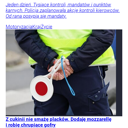
Jeden dzień. Tysiące kontroli, mandatów i punktów
karnych. Policja zaplanowała akcję kontroli kierowców.
Od rana posypią się mandaty.
Motoryzacja
Kraj
Życie
Z cukinii nie smażę placków. Dodaję mozzarellę
i robię chrupiące gofry