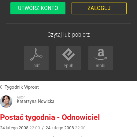
UTWÓRZ KONTO
ZALOGUJ
Czytaj lub pobierz
pdf
epub
mobi
Tygodnik Wprost
Autor:
Katarzyna Nowicka
Postać tygodnia - Odnowiciel
24
lutego
2008
22:00
/
24
lutego
2008
22:00