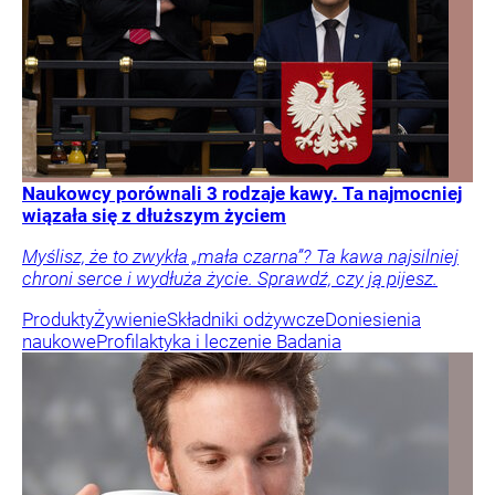
Naukowcy porównali 3 rodzaje kawy. Ta najmocniej
wiązała się z dłuższym życiem
Myślisz, że to zwykła „mała czarna”? Ta kawa najsilniej
chroni serce i wydłuża życie. Sprawdź, czy ją pijesz.
Produkty
Żywienie
Składniki odżywcze
Doniesienia
naukowe
Profilaktyka i leczenie
Badania