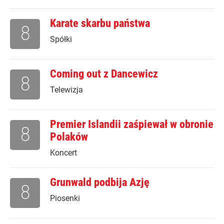
Karate skarbu państwa
8
Spółki
Coming out z Dancewicz
8
Telewizja
Premier Islandii zaśpiewał w obronie
8
Polaków
Koncert
Grunwald podbija Azję
8
Piosenki