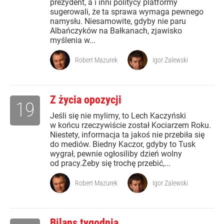
prezydent, a i inni politycy platformy
sugerowali, że ta sprawa wymaga pewnego
namysłu. Niesamowite, gdyby nie paru
Albańczyków na Bałkanach, zjawisko
myślenia w...
Robert Mazurek
Igor Zalewski
Z życia opozycji
19
Jeśli się nie mylimy, to Lech Kaczyński
w końcu rzeczywiście został Kociarzem Roku.
Niestety, informacja ta jakoś nie przebiła się
do mediów. Biedny Kaczor, gdyby to Tusk
wygrał, pewnie ogłosiliby dzień wolny
od pracy.Żeby się trochę przebić,...
Robert Mazurek
Igor Zalewski
Bilans tygodnia