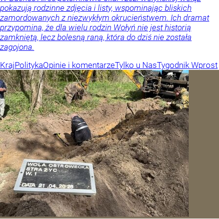
pokazują rodzinne zdjęcia i listy, wspominając bliskich
zamordowanych z niezwykłym okrucieństwem. Ich dramat
przypomina, że dla wielu rodzin Wołyń nie jest historią
zamkniętą, lecz bolesną raną, która do dziś nie została
zagojona.
Kraj
Polityka
Opinie i komentarze
Tylko u Nas
Tygodnik Wprost