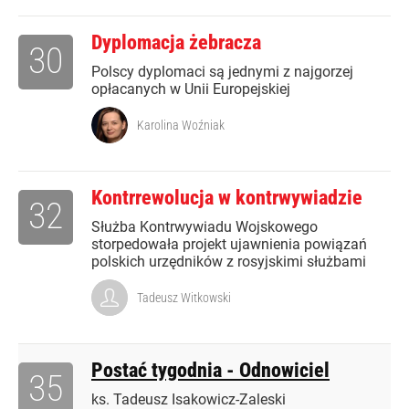
Dyplomacja żebracza
30
Polscy dyplomaci są jednymi z najgorzej
opłacanych w Unii Europejskiej
Karolina Woźniak
Kontrrewolucja w kontrwywiadzie
32
Służba Kontrwywiadu Wojskowego
storpedowała projekt ujawnienia powiązań
polskich urzędników z rosyjskimi służbami
Tadeusz Witkowski
Postać tygodnia - Odnowiciel
35
ks. Tadeusz Isakowicz-Zaleski