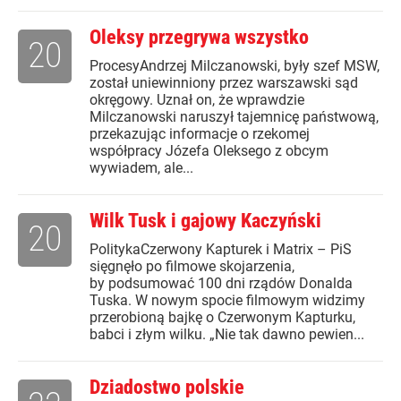
Oleksy przegrywa wszystko
20
ProcesyAndrzej Milczanowski, były szef MSW,
został uniewinniony przez warszawski sąd
okręgowy. Uznał on, że wprawdzie
Milczanowski naruszył tajemnicę państwową,
przekazując informacje o rzekomej
współpracy Józefa Oleksego z obcym
wywiadem, ale...
Wilk Tusk i gajowy Kaczyński
20
PolitykaCzerwony Kapturek i Matrix – PiS
sięgnęło po filmowe skojarzenia,
by podsumować 100 dni rządów Donalda
Tuska. W nowym spocie filmowym widzimy
przerobioną bajkę o Czerwonym Kapturku,
babci i złym wilku. „Nie tak dawno pewien...
Dziadostwo polskie