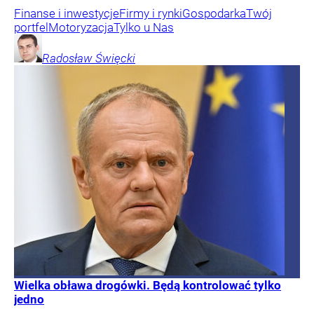
Finanse i inwestycje
Firmy i rynki
Gospodarka
Twój
portfel
Motoryzacja
Tylko u Nas
Radosław
Święcki
Wielka obława drogówki. Będą kontrolować tylko
jedno