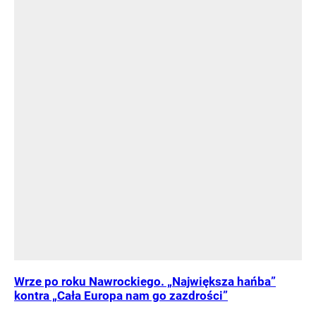
Wrze po roku Nawrockiego. „Największa hańba”
kontra „Cała Europa nam go zazdrości”