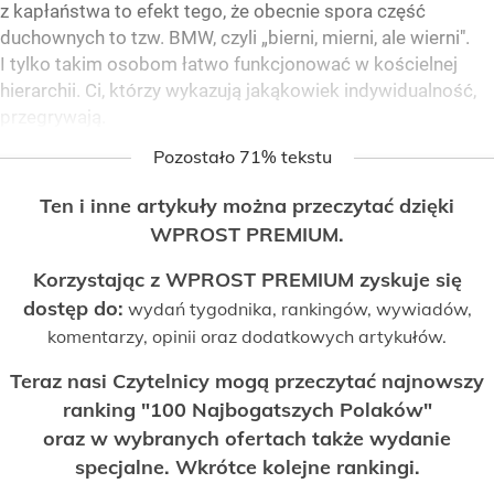
z kapłaństwa to efekt tego, że obecnie spora część
duchownych to tzw. BMW, czyli „bierni, mierni, ale wierni".
I tylko takim osobom łatwo funkcjonować w kościelnej
hierarchii. Ci, którzy wykazują jakąkowiek indywidualność,
przegrywają.
Pozostało 71% tekstu
Ten i inne artykuły można przeczytać dzięki
WPROST PREMIUM.
Korzystając z WPROST PREMIUM zyskuje się
dostęp do:
wydań tygodnika, rankingów, wywiadów,
komentarzy, opinii oraz dodatkowych artykułów.
Teraz nasi Czytelnicy mogą przeczytać najnowszy
ranking "100 Najbogatszych Polaków"
oraz w wybranych ofertach także wydanie
specjalne. Wkrótce kolejne rankingi.