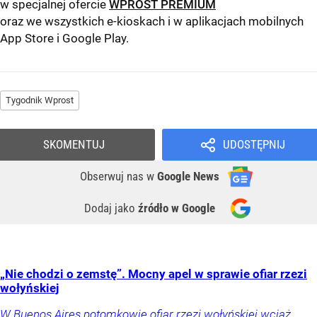
w specjalnej ofercie
WPROST PREMIUM
oraz we wszystkich e-kioskach i w aplikacjach mobilnych
App Store
i
Google Play
.
Tygodnik Wprost
SKOMENTUJ
UDOSTĘPNIJ
Obserwuj nas
w
Google News
Dodaj jako
źródło w Google
„Nie chodzi o zemstę”. Mocny apel w sprawie ofiar rzezi
wołyńskiej
W Buenos Aires potomkowie ofiar rzezi wołyńskiej wciąż