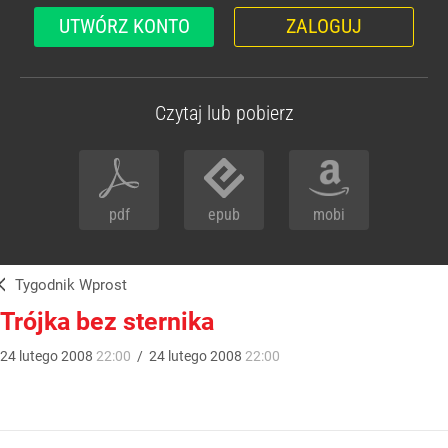
UTWÓRZ KONTO
ZALOGUJ
Czytaj lub pobierz
pdf
epub
mobi
Tygodnik Wprost
Trójka bez sternika
24
lutego
2008
22:00
/
24
lutego
2008
22:00