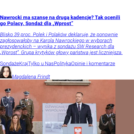
Nawrocki ma szansę na drugą kadencję? Tak ocenili
go Polacy. Sondaż dla „Wprost”
Blisko 39 proc. Polek i Polaków deklaruje, że ponownie
zagłosowałoby na Karola Nawrockiego w wyborach
prezydenckich – wynika z sondażu SW Research dla
„Wprost”. Grupa krytyków głowy państwa jest liczniejsza.
Sondaże
Kraj
Tylko u Nas
Polityka
Opinie i komentarze
Magdalena
Frindt