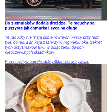
Do ziemniaków dodaję drożdże. Te racuchy są
puszyste jak chmurka i sycą na długo
Te racuchy nie mają sobie równych. Pracy przy nich
tyle, co nic, a znikają z talerzy w mgnieniu oka. Sekret
tych przysmaków tkwi w połączeniu dwóch
nieoczywistych składników.
Przepisy
Żywienie
Produkty
Składniki odżywcze