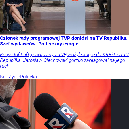
Członek rady programowej TVP doniósł na TV Republika.
Szef wydawców: Polityczny cyngiel
Krzysztof Luft, powiązany z TVP, złożył skargę do KRRiT na TV
Republika. Jarosław Olechowski gorzko zareagował na jego
ruch.
Kraj
Życie
Polityka