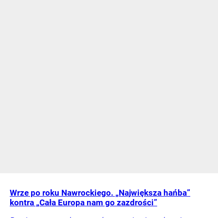
Wrze po roku Nawrockiego. „Największa hańba”
kontra „Cała Europa nam go zazdrości”