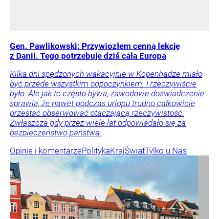
Gen. Pawlikowski: Przywiozłem cenną lekcję
z Danii. Tego potrzebuje dziś cała Europa
Kilka dni spędzonych wakacyjnie w Kopenhadze miało
być przede wszystkim odpoczynkiem. I rzeczywiście
było. Ale jak to często bywa, zawodowe doświadczenie
sprawia, że nawet podczas urlopu trudno całkowicie
przestać obserwować otaczającą rzeczywistość.
Zwłaszcza gdy przez wiele lat odpowiadało się za
bezpieczeństwo państwa.
Opinie i komentarze
Polityka
Kraj
Świat
Tylko u Nas