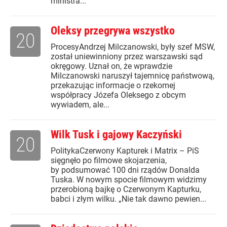
ministra...
Oleksy przegrywa wszystko
20
ProcesyAndrzej Milczanowski, były szef MSW,
został uniewinniony przez warszawski sąd
okręgowy. Uznał on, że wprawdzie
Milczanowski naruszył tajemnicę państwową,
przekazując informacje o rzekomej
współpracy Józefa Oleksego z obcym
wywiadem, ale...
Wilk Tusk i gajowy Kaczyński
20
PolitykaCzerwony Kapturek i Matrix – PiS
sięgnęło po filmowe skojarzenia,
by podsumować 100 dni rządów Donalda
Tuska. W nowym spocie filmowym widzimy
przerobioną bajkę o Czerwonym Kapturku,
babci i złym wilku. „Nie tak dawno pewien...