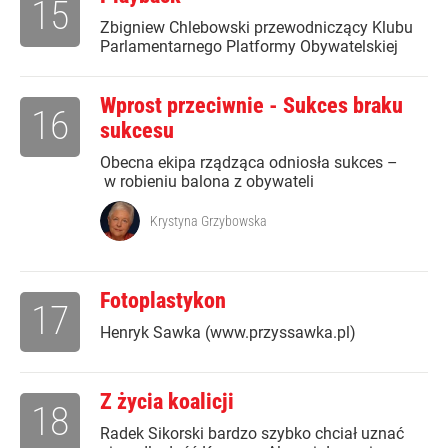
15
Zbigniew Chlebowski przewodniczący Klubu
Parlamentarnego Platformy Obywatelskiej
Wprost przeciwnie - Sukces braku
16
sukcesu
Obecna ekipa rządząca odniosła sukces –
w robieniu balona z obywateli
Krystyna Grzybowska
Fotoplastykon
17
Henryk Sawka (www.przyssawka.pl)
Z życia koalicji
18
Radek Sikorski bardzo szybko chciał uznać