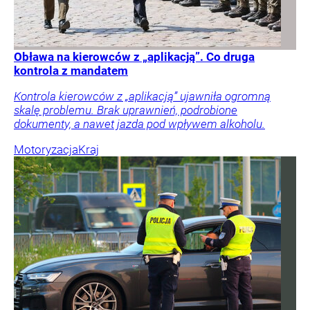
Obława na kierowców z „aplikacją”. Co druga
kontrola z mandatem
Kontrola kierowców z „aplikacją” ujawniła ogromną
skalę problemu. Brak uprawnień, podrobione
dokumenty, a nawet jazda pod wpływem alkoholu.
Motoryzacja
Kraj