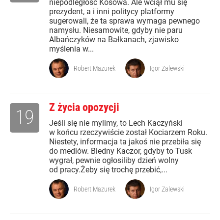
niepodległość Kosowa. Ale wciął mu się
prezydent, a i inni politycy platformy
sugerowali, że ta sprawa wymaga pewnego
namysłu. Niesamowite, gdyby nie paru
Albańczyków na Bałkanach, zjawisko
myślenia w...
Robert Mazurek
Igor Zalewski
Z życia opozycji
19
Jeśli się nie mylimy, to Lech Kaczyński
w końcu rzeczywiście został Kociarzem Roku.
Niestety, informacja ta jakoś nie przebiła się
do mediów. Biedny Kaczor, gdyby to Tusk
wygrał, pewnie ogłosiliby dzień wolny
od pracy.Żeby się trochę przebić,...
Robert Mazurek
Igor Zalewski