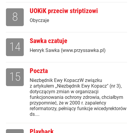
UOKiK przeciw striptizowi
8
Obyczaje
Sawka czatuje
14
Henryk Sawka (www.przyssawka.pl)
Poczta
15
Niezbędnik Ewy KopaczW związku
z artykułem „Niezbędnik Ewy Kopacz" (nr 3),
dotyczącym zmian w organizacji
funkcjonowania ochrony zdrowia, chciałbym
przypomnieć, że w 2000 r. zapaleńcy
reformatorzy, pełniący funkcje wicedyrektorów
ds....
Playback