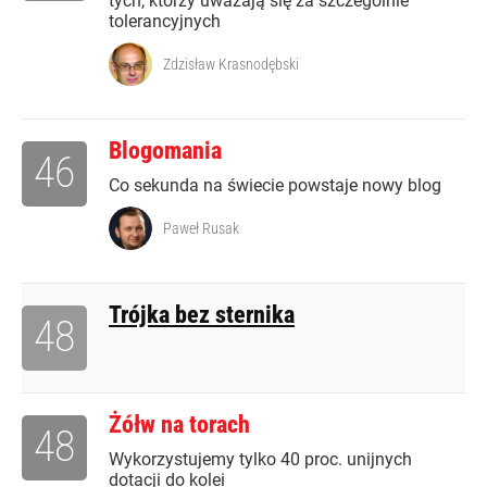
tych, którzy uważają się za szczególnie
tolerancyjnych
Zdzisław Krasnodębski
Blogomania
46
Co sekunda na świecie powstaje nowy blog
Paweł Rusak
Trójka bez sternika
48
Żółw na torach
48
Wykorzystujemy tylko 40 proc. unijnych
dotacji do kolei