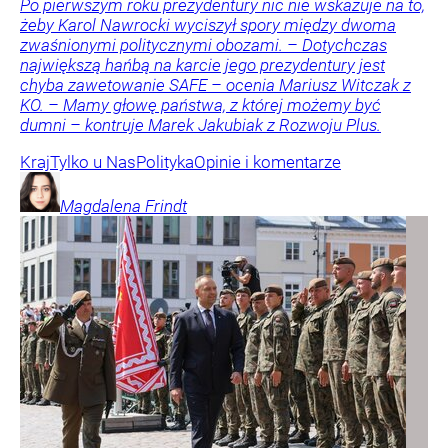
Po pierwszym roku prezydentury nic nie wskazuje na to,
żeby Karol Nawrocki wyciszył spory między dwoma
zwaśnionymi politycznymi obozami. – Dotychczas
największą hańbą na karcie jego prezydentury jest
chyba zawetowanie SAFE – ocenia Mariusz Witczak z
KO. – Mamy głowę państwa, z której możemy być
dumni – kontruje Marek Jakubiak z Rozwoju Plus.
Kraj
Tylko u Nas
Polityka
Opinie i komentarze
Magdalena
Frindt