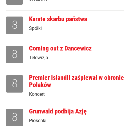
Karate skarbu państwa
8
Spółki
Coming out z Dancewicz
8
Telewizja
Premier Islandii zaśpiewał w obronie
8
Polaków
Koncert
Grunwald podbija Azję
8
Piosenki