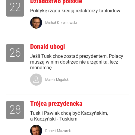
Dziadostwo polskie
22
Politykę rządu kreują redaktorzy tabloidów
Michał Krzymowski
Donald ubogi
26
Jeśli Tusk chce zostać prezydentem, Polacy
muszą w nim dostrzec nie urzędnika, lecz
monarchę
Marek Migalski
Trójca prezydencka
28
Tusk i Pawlak chcą być Kaczyńskim,
a Kaczyński - Tuskiem
Robert Mazurek