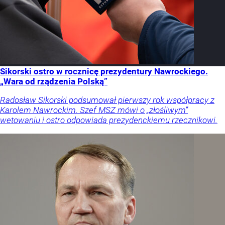
Sikorski ostro w rocznicę prezydentury Nawrockiego.
„Wara od rządzenia Polską”
Radosław Sikorski podsumował pierwszy rok współpracy z
Karolem Nawrockim. Szef MSZ mówi o „złośliwym”
wetowaniu i ostro odpowiada prezydenckiemu rzecznikowi.