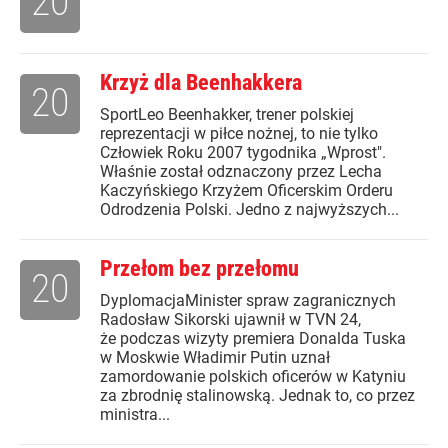
20
Krzyż dla Beenhakkera
20
SportLeo Beenhakker, trener polskiej
reprezentacji w piłce nożnej, to nie tylko
Człowiek Roku 2007 tygodnika „Wprost".
Właśnie został odznaczony przez Lecha
Kaczyńskiego Krzyżem Oficerskim Orderu
Odrodzenia Polski. Jedno z najwyższych...
Przełom bez przełomu
20
DyplomacjaMinister spraw zagranicznych
Radosław Sikorski ujawnił w TVN 24,
że podczas wizyty premiera Donalda Tuska
w Moskwie Władimir Putin uznał
zamordowanie polskich oficerów w Katyniu
za zbrodnię stalinowską. Jednak to, co przez
ministra...