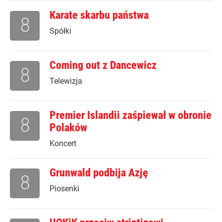
Karate skarbu państwa
8
Spółki
Coming out z Dancewicz
8
Telewizja
Premier Islandii zaśpiewał w obronie
8
Polaków
Koncert
Grunwald podbija Azję
8
Piosenki