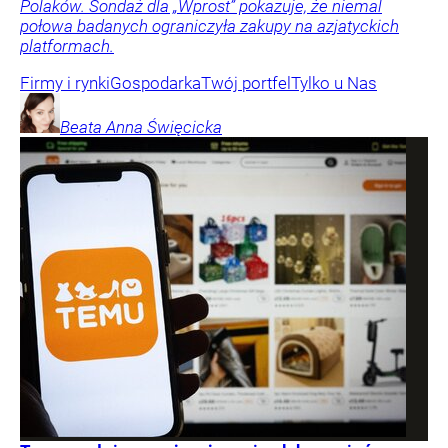
Polaków. Sondaż dla „Wprost” pokazuje, że niemal
połowa badanych ograniczyła zakupy na azjatyckich
platformach.
Firmy i rynki
Gospodarka
Twój portfel
Tylko u Nas
Beata Anna
Święcicka