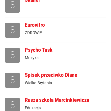
8
Eurovitro
8
ZDROWIE
Psycho Tusk
8
Muzyka
Spisek przeciwko Diane
8
Wielka Brytania
Rusza szkoła Marcinkiewicza
8
Edukacja