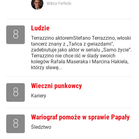
Wiktor Ferfecki
Ludzie
8
Terrazzino aktoremStefano Terrazzino, włoski
tancerz znany z „Tańca z gwiazdami",
zadebiutuje jako aktor w serialu „Samo życie”.
Terrazzino nie chce iść w ślady swoich
kolegów Rafała Maseraka i Marcina Hakiela,
którzy sławę...
Wieczni punkowcy
8
Kariery
Wariograf pomoże w sprawie Papały
8
Śledztwo