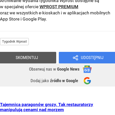
Archiwalne wydania tygodnika Wprost dostępne są
w specjalnej ofercie
WPROST PREMIUM
oraz we wszystkich e-kioskach i w aplikacjach mobilnych
App Store
i
Google Play
.
Tygodnik Wprost
SKOMENTUJ
UDOSTĘPNIJ
Obserwuj nas
w
Google News
Dodaj jako
źródło w Google
Tajemnica paragonów grozy. Tak restauratorzy
manipulują cenami nad morzem