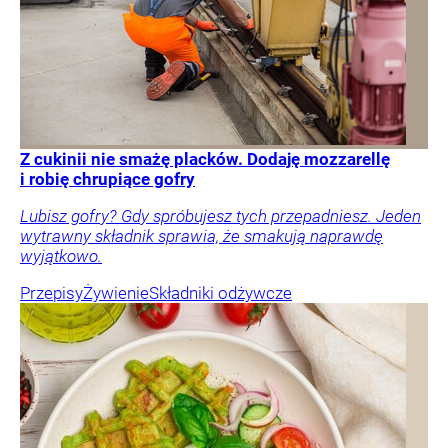
Z cukinii nie smażę placków. Dodaję mozzarellę
i robię chrupiące gofry
Lubisz gofry? Gdy spróbujesz tych przepadniesz. Jeden
wytrawny składnik sprawia, że smakują naprawdę
wyjątkowo.
Przepisy
Żywienie
Składniki odżywcze