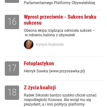
Parlamentarnego Platformy Obywatelskiej
Wprost przeciwnie - Sukces braku
16
sukcesu
Obecna ekipa rządząca odniosła sukces –
w robieniu balona z obywateli
Krystyna Grzybowska
Fotoplastykon
17
Henryk Sawka (www.przyssawka.pl)
Z życia koalicji
18
Radek Sikorski bardzo szybko chciał uznać
niepodległość Kosowa. Ale wciął mu się
prezydent, a i inni politycy platformy