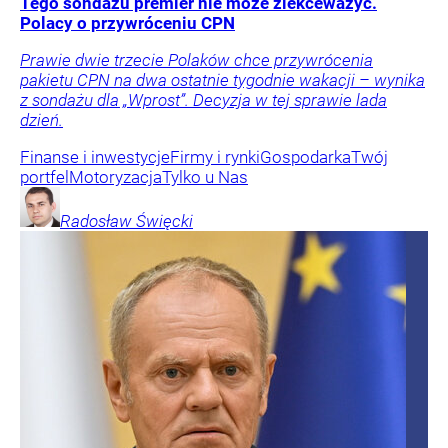
Tego sondażu premier nie może zlekceważyć.
Polacy o przywróceniu CPN
Prawie dwie trzecie Polaków chce przywrócenia
pakietu CPN na dwa ostatnie tygodnie wakacji – wynika
z sondażu dla „Wprost”. Decyzja w tej sprawie lada
dzień.
Finanse i inwestycje
Firmy i rynki
Gospodarka
Twój
portfel
Motoryzacja
Tylko u Nas
Radosław
Święcki