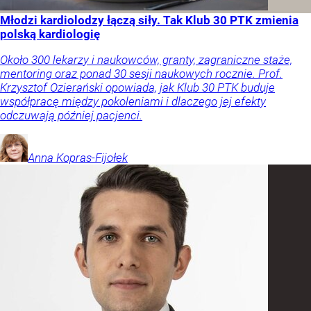
Młodzi kardiolodzy łączą siły. Tak Klub 30 PTK zmienia
polską kardiologię
Około 300 lekarzy i naukowców, granty, zagraniczne staże,
mentoring oraz ponad 30 sesji naukowych rocznie. Prof.
Krzysztof Ozierański opowiada, jak Klub 30 PTK buduje
współpracę między pokoleniami i dlaczego jej efekty
odczuwają później pacjenci.
Anna
Kopras-Fijołek