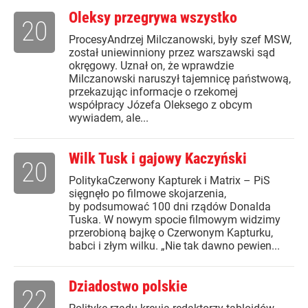
Oleksy przegrywa wszystko
20
ProcesyAndrzej Milczanowski, były szef MSW,
został uniewinniony przez warszawski sąd
okręgowy. Uznał on, że wprawdzie
Milczanowski naruszył tajemnicę państwową,
przekazując informacje o rzekomej
współpracy Józefa Oleksego z obcym
wywiadem, ale...
Wilk Tusk i gajowy Kaczyński
20
PolitykaCzerwony Kapturek i Matrix – PiS
sięgnęło po filmowe skojarzenia,
by podsumować 100 dni rządów Donalda
Tuska. W nowym spocie filmowym widzimy
przerobioną bajkę o Czerwonym Kapturku,
babci i złym wilku. „Nie tak dawno pewien...
Dziadostwo polskie
22