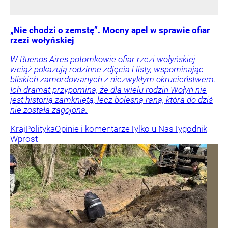
„Nie chodzi o zemstę”. Mocny apel w sprawie ofiar
rzezi wołyńskiej
W Buenos Aires potomkowie ofiar rzezi wołyńskiej
wciąż pokazują rodzinne zdjęcia i listy, wspominając
bliskich zamordowanych z niezwykłym okrucieństwem.
Ich dramat przypomina, że dla wielu rodzin Wołyń nie
jest historią zamkniętą, lecz bolesną raną, która do dziś
nie została zagojona.
Kraj
Polityka
Opinie i komentarze
Tylko u Nas
Tygodnik
Wprost