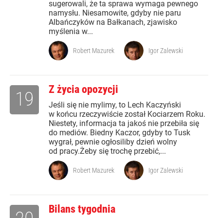
sugerowali, że ta sprawa wymaga pewnego
namysłu. Niesamowite, gdyby nie paru
Albańczyków na Bałkanach, zjawisko
myślenia w...
Robert Mazurek
Igor Zalewski
Z życia opozycji
19
Jeśli się nie mylimy, to Lech Kaczyński
w końcu rzeczywiście został Kociarzem Roku.
Niestety, informacja ta jakoś nie przebiła się
do mediów. Biedny Kaczor, gdyby to Tusk
wygrał, pewnie ogłosiliby dzień wolny
od pracy.Żeby się trochę przebić,...
Robert Mazurek
Igor Zalewski
Bilans tygodnia