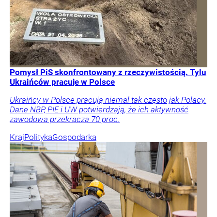
Pomysł PiS skonfrontowany z rzeczywistością. Tylu
Ukraińców pracuje w Polsce
Ukraińcy w Polsce pracują niemal tak często jak Polacy.
Dane NBP, PIE i UW potwierdzają, że ich aktywność
zawodowa przekracza 70 proc.
Kraj
Polityka
Gospodarka