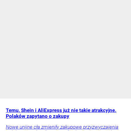
Temu, Shein i AliExpress już nie takie atrakcyjne.
Polaków zapytano o zakupy
Nowe unijne cła zmieniły zakupowe przyzwyczajenia