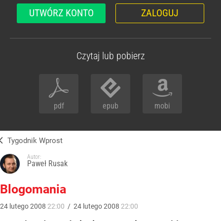
UTWÓRZ KONTO
ZALOGUJ
Czytaj lub pobierz
pdf
epub
mobi
Tygodnik Wprost
Autor:
Paweł Rusak
Blogomania
24
lutego
2008
22:00
/
24
lutego
2008
22:00