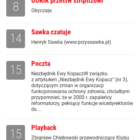
UOKiK przeciw striptizowi
8
Obyczaje
Sawka czatuje
14
Henryk Sawka (www.przyssawka.pl)
Poczta
15
Niezbędnik Ewy KopaczW związku
z artykułem „Niezbędnik Ewy Kopacz" (nr 3),
dotyczącym zmian w organizacji
funkcjonowania ochrony zdrowia, chciałbym
przypomnieć, że w 2000 r. zapaleńcy
reformatorzy, pełniący funkcje wicedyrektorów
ds....
Playback
15
Zbigniew Chlebowski przewodniczący Klubu