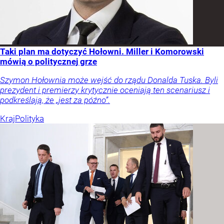
Taki plan ma dotyczyć Hołowni. Miller i Komorowski
mówią o politycznej grze
Szymon Hołownia może wejść do rządu Donalda Tuska. Byli
prezydent i premierzy krytycznie oceniają ten scenariusz i
podkreślają, że „jest za późno”.
Kraj
Polityka