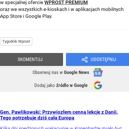
w specjalnej ofercie
WPROST PREMIUM
oraz we wszystkich e-kioskach i w aplikacjach mobilnych
App Store
i
Google Play
.
Tygodnik Wprost
SKOMENTUJ
UDOSTĘPNIJ
Obserwuj nas
w
Google News
Dodaj jako
źródło w Google
Gen. Pawlikowski: Przywiozłem cenną lekcję z Danii.
Tego potrzebuje dziś cała Europa
Kilka dni spędzonych wakacyjnie w Kopenhadze miało być