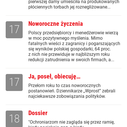
pierwszej damy umieściła na produkowanych
płóciennych torbach jej roznegliżowane...
Noworoczne życzenia
17
Polscy przedsiębiorcy i menedżerowie wierzą
w moc pozytywnego myślenia. Mimo
fatalnych wieści z zagranicy i pogarszających
się wyników polskiej gospodarki, 64 proc.
z nich nie przewiduje w najbliższym roku
redukcji zatrudnienia w swoich firmach, a...
Ja, poseł, obiecuję…
17
Przełom roku to czas noworocznych
postanowień. Dziennikarze „Wprost” zebrali
najciekawsze zobowiązania polityków.
Dossier
18
"Ochroniarzom nie zagląda się przez ramię,