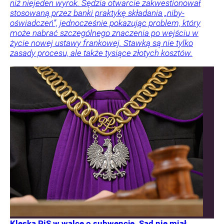
niż niejeden wyrok. Sędzia otwarcie zakwestionował
stosowaną przez banki praktykę składania „niby-
oświadczeń”, jednocześnie pokazując problem, który
może nabrać szczególnego znaczenia po wejściu w
życie nowej ustawy frankowej. Stawką są nie tylko
zasady procesu, ale także tysiące złotych kosztów.
Klęska PiS w walce o subwencję. Sąd nie miał