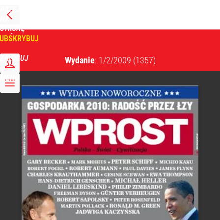
PRZEJDŹ
NA
WPROST
STRONĘ
GŁÓWNĄ
UBSKRYBUJ
Tygodnik Wprost
ZALOGUJ
Wydanie
: 1/2/2009
(1357)
MENU