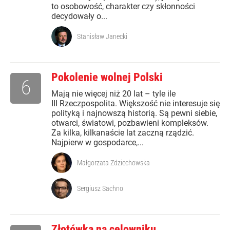
to osobowość, charakter czy skłonności
decydowały o...
Stanisław Janecki
Pokolenie wolnej Polski
6
Mają nie więcej niż 20 lat – tyle ile
III Rzeczpospolita. Większość nie interesuje się
polityką i najnowszą historią. Są pewni siebie,
otwarci, światowi, pozbawieni kompleksów.
Za kilka, kilkanaście lat zaczną rządzić.
Najpierw w gospodarce,...
Małgorzata Zdziechowska
Sergiusz Sachno
Złotówka na celowniku