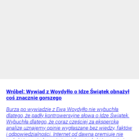
Wróbel: Wywiad z Woydyłło o Idze Świątek obnażył
coś znacznie gorszego
Burza po wywiadzie z Ewą Woydyłło nie wybuchła
dlatego, że padły kontrowersyjne słowa o Idze Świątek.
Wybuchła dlatego, że coraz częściej za ekspercką
analizę uznajemy opinie wygłaszane bez wiedzy, faktów
i odpowiedzialności. Internet od dawna premiuje nie