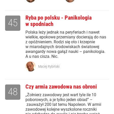
Ryba po polsku - Panikologia
45
w spodniach
Polska leży jednak na peryferiach i nawet
wielkie, epokowe przemiany docierają do nas
z opóźnieniem. Rodzi się oto i krzepnie
w miarodajnych środowiskach światowej
awangardy nowa gałąź nauki – panikologia.
A u nas cisza. Nic.
Maciej Rybiński
Czy armia zawodowa nas obroni
48
„Żołnierz zawodowy jest wart tyle ile 10
poborowych, a je tylko jeden obiad” –
zauważył 200 lat temu Napoleon. W armii
zawodowej kolejne wyszkolone roczniki