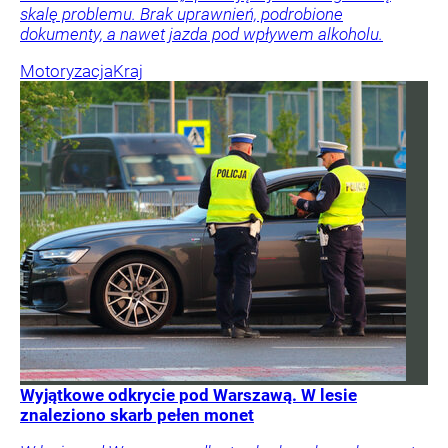
skalę problemu. Brak uprawnień, podrobione
dokumenty, a nawet jazda pod wpływem alkoholu.
Motoryzacja
Kraj
Wyjątkowe odkrycie pod Warszawą. W lesie
znaleziono skarb pełen monet