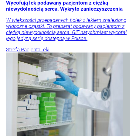
Wycofują lek podawany pacjentom z ciężką
niewydolnością serca. Wykryto zanieczyszczenia
W większości przebadanych fiolek z lekiem znaleziono
widoczne cząstki. To preparat podawany pacjentom z
ciężką niewydolnością serca. GIF natychmiast wycofał
jego jedyną serię dostępną w Polsce.
Strefa Pacjenta
Leki