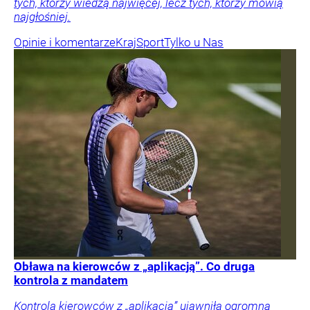
tych, którzy wiedzą najwięcej, lecz tych, którzy mówią
najgłośniej.
Opinie i komentarze
Kraj
Sport
Tylko u Nas
Obława na kierowców z „aplikacją”. Co druga
kontrola z mandatem
Kontrola kierowców z „aplikacją” ujawniła ogromną