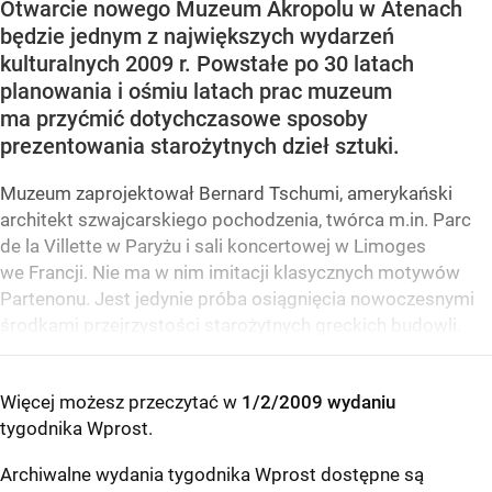
Otwarcie nowego Muzeum Akropolu w Atenach
będzie jednym z największych wydarzeń
kulturalnych 2009 r. Powstałe po 30 latach
planowania i ośmiu latach prac muzeum
ma przyćmić dotychczasowe sposoby
prezentowania starożytnych dzieł sztuki.
Muzeum zaprojektował Bernard Tschumi, amerykański
architekt szwajcarskiego pochodzenia, twórca m.in. Parc
de la Villette w Paryżu i sali koncertowej w Limoges
we Francji. Nie ma w nim imitacji klasycznych motywów
Partenonu. Jest jedynie próba osiągnięcia nowoczesnymi
środkami przejrzystości starożytnych greckich budowli.
Więcej możesz przeczytać w
1/2/2009 wydaniu
tygodnika Wprost
.
Archiwalne wydania tygodnika Wprost dostępne są