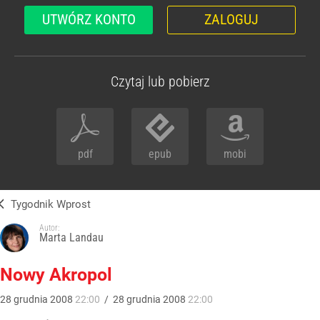
UTWÓRZ KONTO
ZALOGUJ
Czytaj lub pobierz
pdf
epub
mobi
Tygodnik Wprost
Autor:
Marta Landau
Nowy Akropol
28
grudnia
2008
22:00
/
28
grudnia
2008
22:00