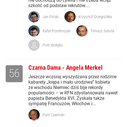
nie odchodzą do cywila i nie trzeba wciąż
szkolić od podstaw rekrutów....
Jan Piński
Krzysztof Grzegrzółka
Rafał Przedmojski
Tomasz Sobola
Piotr Wołejko
Czarna Dama - Angela Merkel
56
Jeszcze wczoraj wyszydzana przez rodzime
kabarety „krępa i mało urodziwa” kobieta
ze wschodu Niemiec dziś bije rekordy
popularności – w RFN zdystansowała nawet
papieża Benedykta XVI. Zyskała także
sympatię Francuzów, Włochów i...
Piotr Cywiński