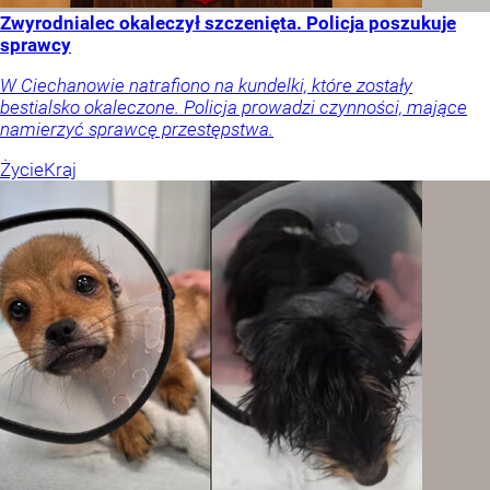
Zwyrodnialec okaleczył szczenięta. Policja poszukuje
sprawcy
W Ciechanowie natrafiono na kundelki, które zostały
bestialsko okaleczone. Policja prowadzi czynności, mające
namierzyć sprawcę przestępstwa.
Życie
Kraj