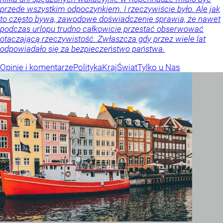
przede wszystkim odpoczynkiem. I rzeczywiście było. Ale jak
to często bywa, zawodowe doświadczenie sprawia, że nawet
podczas urlopu trudno całkowicie przestać obserwować
otaczającą rzeczywistość. Zwłaszcza gdy przez wiele lat
odpowiadało się za bezpieczeństwo państwa.
Opinie i komentarze
Polityka
Kraj
Świat
Tylko u Nas