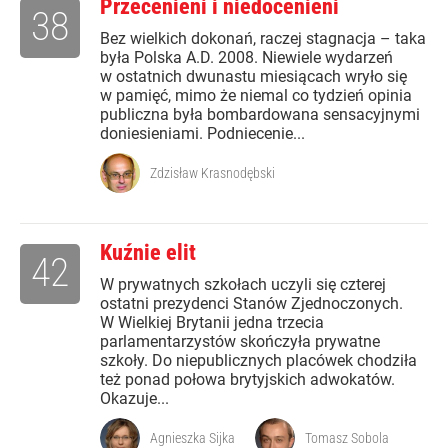
Przecenieni i niedocenieni
38
Bez wielkich dokonań, raczej stagnacja – taka
była Polska A.D. 2008. Niewiele wydarzeń
w ostatnich dwunastu miesiącach wryło się
w pamięć, mimo że niemal co tydzień opinia
publiczna była bombardowana sensacyjnymi
doniesieniami. Podniecenie...
Zdzisław Krasnodębski
Kuźnie elit
42
W prywatnych szkołach uczyli się czterej
ostatni prezydenci Stanów Zjednoczonych.
W Wielkiej Brytanii jedna trzecia
parlamentarzystów skończyła prywatne
szkoły. Do niepublicznych placówek chodziła
też ponad połowa brytyjskich adwokatów.
Okazuje...
Agnieszka Sijka
Tomasz Sobola