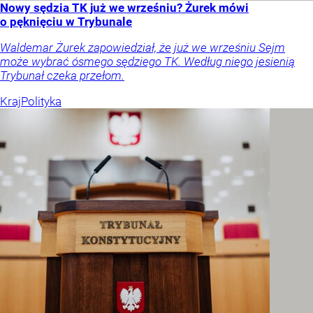
Nowy sędzia TK już we wrześniu? Żurek mówi
o pęknięciu w Trybunale
Waldemar Żurek zapowiedział, że już we wrześniu Sejm
może wybrać ósmego sędziego TK. Według niego jesienią
Trybunał czeka przełom.
Kraj
Polityka