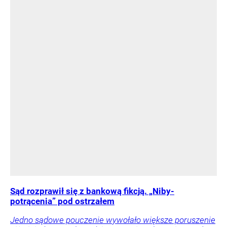
Sąd rozprawił się z bankową fikcją. „Niby-
potrącenia” pod ostrzałem
Jedno sądowe pouczenie wywołało większe poruszenie