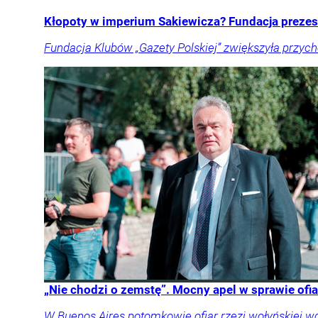
Kłopoty w imperium Sakiewicza? Fundacja prezes
Fundacja Klubów „Gazety Polskiej” zwiększyła przychod
„Nie chodzi o zemstę”. Mocny apel w sprawie ofia
W Buenos Aires potomkowie ofiar rzezi wołyńskiej w