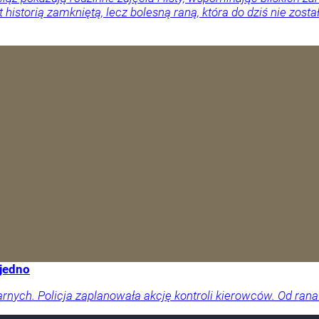
 historią zamkniętą, lecz bolesną raną, która do dziś nie zosta
 jedno
arnych. Policja zaplanowała akcję kontroli kierowców. Od rana