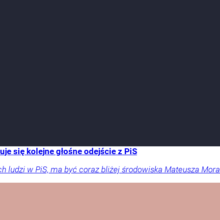
e się kolejne głośne odejście z PiS
ch ludzi w PiS, ma być coraz bliżej środowiska Mateusza Mor