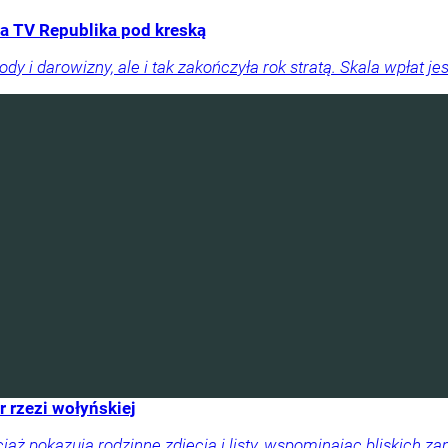
a TV Republika pod kreską
y i darowizny, ale i tak zakończyła rok stratą. Skala wpłat je
r rzezi wołyńskiej
ciąż pokazują rodzinne zdjęcia i listy, wspominając bliskich