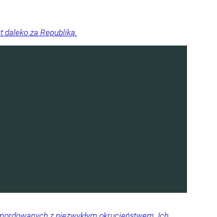
st daleko za Republiką.
 zamordowanych z niezwykłym okrucieństwem. Ich