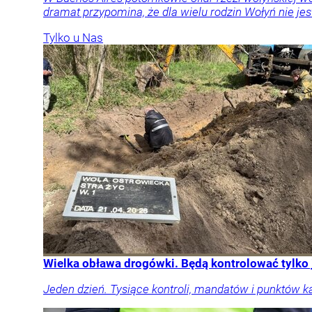
dramat przypomina, że dla wielu rodzin Wołyń nie jest
Tylko u Nas
Wielka obława drogówki. Będą kontrolować tylko
Jeden dzień. Tysiące kontroli, mandatów i punktów k