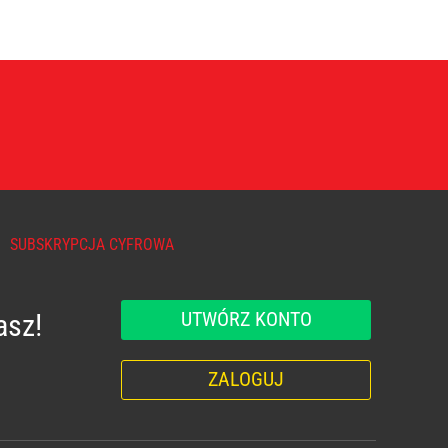
SUBSKRYPCJA CYFROWA
UTWÓRZ KONTO
asz!
ZALOGUJ