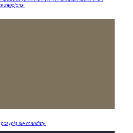
ła zagojona.
 posypią się mandaty.