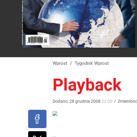
Wprost
/
Tygodnik Wprost
Playback
Dodano:
28
grudnia
2008
22:00
/
Zmienion