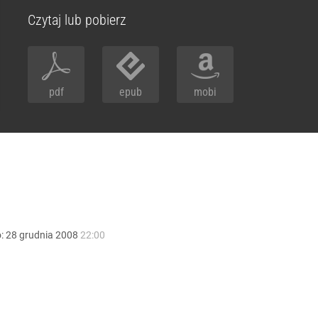
Czytaj lub pobierz
pdf
epub
mobi
o:
28
grudnia
2008
22:00