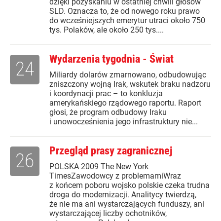
dzięki pozyskaniu w ostatniej chwili głosów
SLD. Oznacza to, że od nowego roku prawo
do wcześniejszych emerytur utraci około 750
tys. Polaków, ale około 250 tys....
Wydarzenia tygodnia - Świat
24
Miliardy dolarów zmarnowano, odbudowując
zniszczony wojną Irak, wskutek braku nadzoru
i koordynacji prac – to konkluzja
amerykańskiego rządowego raportu. Raport
głosi, że program odbudowy Iraku
i unowocześnienia jego infrastruktury nie...
Przegląd prasy zagranicznej
26
POLSKA 2009 The New York
TimesZawodowcy z problemamiWraz
z końcem poboru wojsko polskie czeka trudna
droga do modernizacji. Analitycy twierdzą,
że nie ma ani wystarczających funduszy, ani
wystarczającej liczby ochotników,