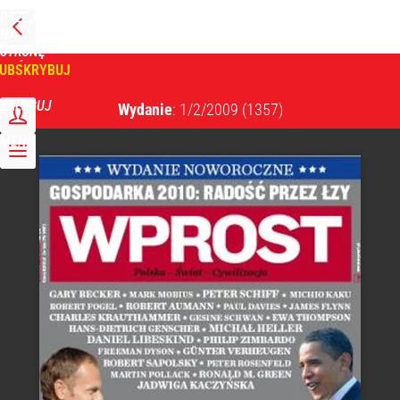
PRZEJDŹ
NA
WPROST
STRONĘ
GŁÓWNĄ
UBSKRYBUJ
Tygodnik Wprost
ZALOGUJ
Wydanie
: 1/2/2009
(1357)
MENU