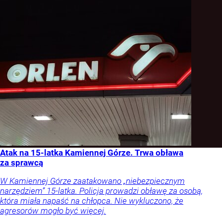
Atak na 15-latka Kamiennej Górze. Trwa obława
za sprawcą
W Kamiennej Górze zaatakowano „niebezpiecznym
narzędziem” 15-latka. Policja prowadzi obławę za osobą,
która miała napaść na chłopca. Nie wykluczono, że
agresorów mogło być więcej.