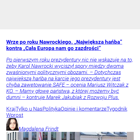
Wrze po roku Nawrockiego. „Największa hańba”
kontra „Cała Europa nam go zazdrości”
Po pierwszym roku prezydentury nic nie wskazuje na to,
żeby Karol Nawrocki wyciszył spory między dwoma
zwaśnionymi politycznymi obozami. – Dotychczas
największą hańbą na karcie jego prezydentury jest
chyba zawetowanie SAFE – ocenia Mariusz Witczak z
KO. – Mamy głowę państwa, z której możemy być
dumni – kontruje Marek Jakubiak z Rozwoju Plus.
Kraj
Tylko u Nas
Polityka
Opinie i komentarze
Tygodnik
Wprost
Magdalena
Frindt