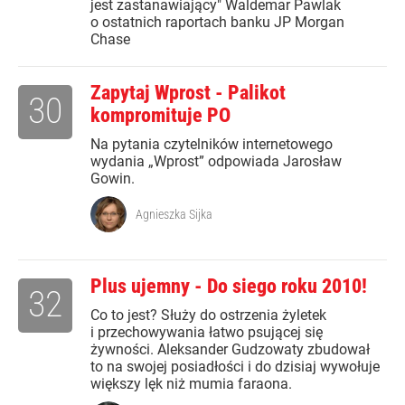
jest zastanawiający" Waldemar Pawlak
o ostatnich raportach banku JP Morgan
Chase
Zapytaj Wprost - Palikot
30
kompromituje PO
Na pytania czytelników internetowego
wydania „Wprost” odpowiada Jarosław
Gowin.
Agnieszka Sijka
Plus ujemny - Do siego roku 2010!
32
Co to jest? Służy do ostrzenia żyletek
i przechowywania łatwo psującej się
żywności. Aleksander Gudzowaty zbudował
to na swojej posiadłości i do dzisiaj wywołuje
większy lęk niż mumia faraona.