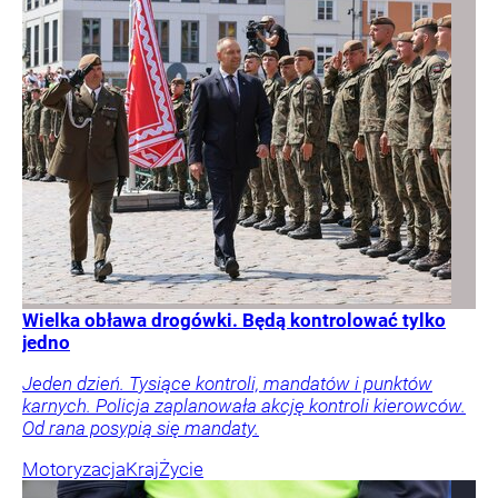
Wielka obława drogówki. Będą kontrolować tylko
jedno
Jeden dzień. Tysiące kontroli, mandatów i punktów
karnych. Policja zaplanowała akcję kontroli kierowców.
Od rana posypią się mandaty.
Motoryzacja
Kraj
Życie