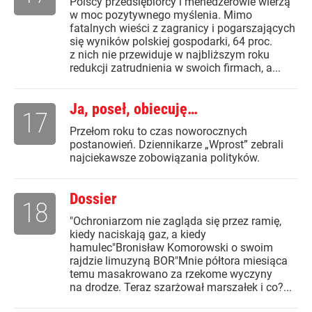
Polscy przedsiębiorcy i menedżerowie wierzą
w moc pozytywnego myślenia. Mimo
fatalnych wieści z zagranicy i pogarszających
się wyników polskiej gospodarki, 64 proc.
z nich nie przewiduje w najbliższym roku
redukcji zatrudnienia w swoich firmach, a...
Ja, poseł, obiecuję…
17
Przełom roku to czas noworocznych
postanowień. Dziennikarze „Wprost” zebrali
najciekawsze zobowiązania polityków.
Dossier
18
"Ochroniarzom nie zagląda się przez ramię,
kiedy naciskają gaz, a kiedy
hamulec"Bronisław Komorowski o swoim
rajdzie limuzyną BOR"Mnie półtora miesiąca
temu masakrowano za rzekome wyczyny
na drodze. Teraz szarżował marszałek i co?...