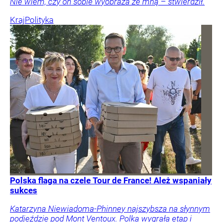
Nie wiem, czy on sobie wyobraża ze mną – stwierdził.
Kraj
Polityka
Polska flaga na czele Tour de France! Ależ wspaniały
sukces
Katarzyna Niewiadoma-Phinney najszybsza na słynnym
podjeździe pod Mont Ventoux. Polka wygrała etap i