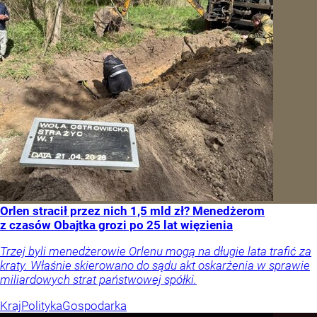
Orlen stracił przez nich 1,5 mld zł? Menedżerom
z czasów Obajtka grozi po 25 lat więzienia
Trzej byli menedżerowie Orlenu mogą na długie lata trafić za
kraty. Właśnie skierowano do sądu akt oskarżenia w sprawie
miliardowych strat państwowej spółki.
Kraj
Polityka
Gospodarka