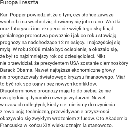
Europa i reszta
Karl Popper powiedział, że o tym, czy słońce zawsze
wschodzi na wschodzie, dowiemy się jutro rano. Wróżki
oraz futuryści i inni eksperci nie wzięli tego skądinąd
genialnego proroctwa poważnie i jak co roku stawiają
prognozy na nadchodzące 12 miesięcy. I najczęściej się
mylą. W roku 2008 miało być ocieplenie, a okazało się,
że był to najzimniejszy rok od dziesięcioleci. Nikt
nie przewidział, że prezydentem USA zostanie ciemnoskóry
Barack Obama. Nawet najtęższe ekonomiczne głowy
nie prognozowały światowego kryzysu finansowego. Miał
to być rok spokojny i bez nowych konfliktów.
Długoterminowe prognozy mają to do siebie, że nie
uwzględniają dynamiki rozwoju wydarzeń. Nawet
w czasach odległych, kiedy nie mieliśmy do czynienia
z rewolucją techniczną, przewidywanie przyszłości
okazywało się zwykłym wróżeniem z fusów. Oto Akademia
Francuska w końcu XIX wieku oznajmiła stanowczo,