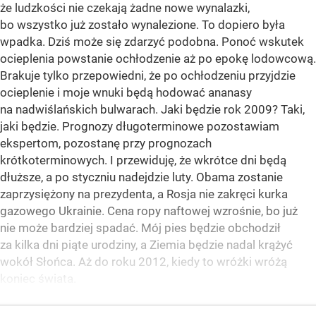
że ludzkości nie czekają żadne nowe wynalazki,
bo wszystko już zostało wynalezione. To dopiero była
wpadka. Dziś może się zdarzyć podobna. Ponoć wskutek
ocieplenia powstanie ochłodzenie aż po epokę lodowcową.
Brakuje tylko przepowiedni, że po ochłodzeniu przyjdzie
ocieplenie i moje wnuki będą hodować ananasy
na nadwiślańskich bulwarach. Jaki będzie rok 2009? Taki,
jaki będzie. Prognozy długoterminowe pozostawiam
ekspertom, pozostanę przy prognozach
krótkoterminowych. I przewiduję, że wkrótce dni będą
dłuższe, a po styczniu nadejdzie luty. Obama zostanie
zaprzysiężony na prezydenta, a Rosja nie zakręci kurka
gazowego Ukrainie. Cena ropy naftowej wzrośnie, bo już
nie może bardziej spadać. Mój pies będzie obchodził
za kilka dni piąte urodziny, a Ziemia będzie nadal krążyć
wokół Słońca. Aż do roku 2012, kiedy to wróżki wróżą
koniec świata.