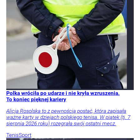
Polka wróciła po udarze i nie kryła wzruszenia.
To koniec pięknej kariery
Alicja Rosolska to z pewnością postać, która zapisała
ważne karty w dziejach polskiego tenisa. W piątek (tj. 7
sierpnia 2026 roku) rozegrała swój ostatni mecz.
Tenis
Sport