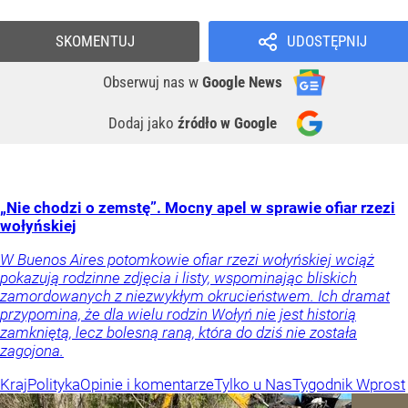
SKOMENTUJ
UDOSTĘPNIJ
Obserwuj nas
w
Google News
Dodaj jako
źródło w Google
„Nie chodzi o zemstę”. Mocny apel w sprawie ofiar rzezi
wołyńskiej
W Buenos Aires potomkowie ofiar rzezi wołyńskiej wciąż
pokazują rodzinne zdjęcia i listy, wspominając bliskich
zamordowanych z niezwykłym okrucieństwem. Ich dramat
przypomina, że dla wielu rodzin Wołyń nie jest historią
zamkniętą, lecz bolesną raną, która do dziś nie została
zagojona.
Kraj
Polityka
Opinie i komentarze
Tylko u Nas
Tygodnik Wprost