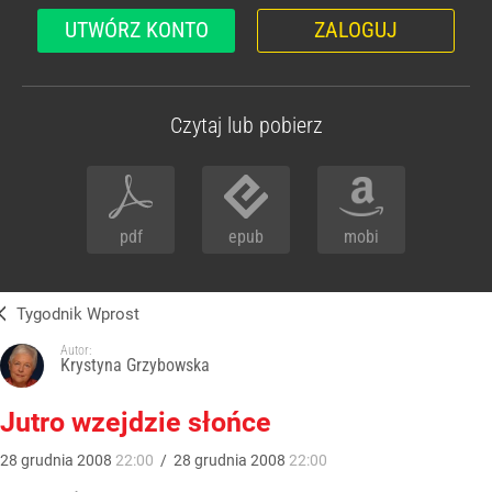
UTWÓRZ KONTO
ZALOGUJ
Czytaj lub pobierz
pdf
epub
mobi
Tygodnik Wprost
Autor:
Krystyna Grzybowska
Jutro wzejdzie słońce
28
grudnia
2008
22:00
/
28
grudnia
2008
22:00