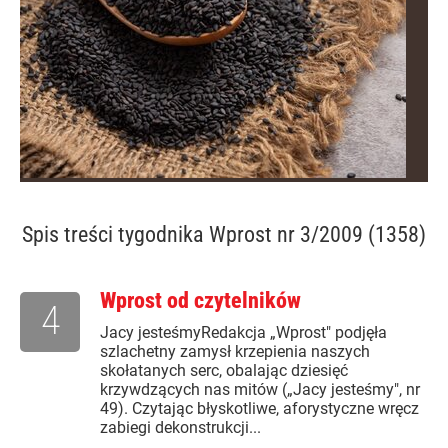
Spis treści
tygodnika Wprost nr 3/2009 (1358)
Wprost od czytelników
4
Jacy jesteśmyRedakcja „Wprost" podjęła
szlachetny zamysł krzepienia naszych
skołatanych serc, obalając dziesięć
krzywdzących nas mitów („Jacy jesteśmy", nr
49). Czytając błyskotliwe, aforystyczne wręcz
zabiegi dekonstrukcji...