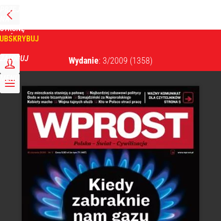
PRZEJDŹ
NA
WPROST
STRONĘ
GŁÓWNĄ
UBSKRYBUJ
Tygodnik Wprost
ZALOGUJ
Wydanie
: 3/2009
(1358)
MENU