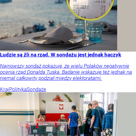
Ludzie są źli na rząd. W sondażu jest jednak haczyk
Najnowszy sondaż pokazuje, że wielu Polaków negatywnie
ocenia rząd Donalda Tuska. Badanie wskazuje też jednak na
niemal całkowity podział między elektoratami.
Kraj
Polityka
Sondaże