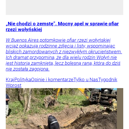
„Nie chodzi o zemstę”. Mocny apel w sprawie ofiar
rzezi wołyńskiej
W Buenos Aires potomkowie ofiar rzezi wołyńskiej
wciąż pokazują rodzinne zdjęcia i listy, wspominając
bliskich zamordowanych z niezwykłym okrucieństwem.
Ich dramat przypomina, że dla wielu rodzin Wołyń nie
jest historią zamkniętą, lecz bolesną raną, która do dziś
nie została zagojona.
Kraj
Polityka
Opinie i komentarze
Tylko u Nas
Tygodnik
Wprost