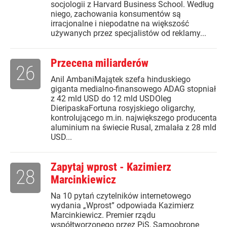
socjologii z Harvard Business School. Według
niego, zachowania konsumentów są
irracjonalne i niepodatne na większość
używanych przez specjalistów od reklamy...
Przecena miliarderów
26
Anil AmbaniMajątek szefa hinduskiego
giganta medialno-finansowego ADAG stopniał
z 42 mld USD do 12 mld USDOleg
DieripaskaFortuna rosyjskiego oligarchy,
kontrolującego m.in. największego producenta
aluminium na świecie Rusal, zmalała z 28 mld
USD...
Zapytaj wprost - Kazimierz
28
Marcinkiewicz
Na 10 pytań czytelników internetowego
wydania „Wprost” odpowiada Kazimierz
Marcinkiewicz. Premier rządu
współtworzonego przez PiS, Samoobronę