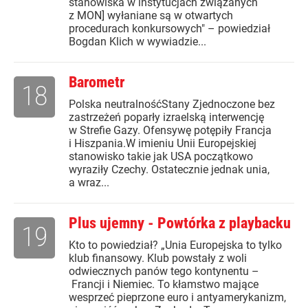
stanowiska w instytucjach związanych
z MON] wyłaniane są w otwartych
procedurach konkursowych" – powiedział
Bogdan Klich w wywiadzie...
Barometr
18
Polska neutralnośćStany Zjednoczone bez
zastrzeżeń poparły izraelską interwencję
w Strefie Gazy. Ofensywę potępiły Francja
i Hiszpania.W imieniu Unii Europejskiej
stanowisko takie jak USA początkowo
wyraziły Czechy. Ostatecznie jednak unia,
a wraz...
Plus ujemny - Powtórka z playbacku
19
Kto to powiedział? „Unia Europejska to tylko
klub finansowy. Klub powstały z woli
odwiecznych panów tego kontynentu –
Francji i Niemiec. To kłamstwo mające
wesprzeć pieprzone euro i antyamerykanizm,