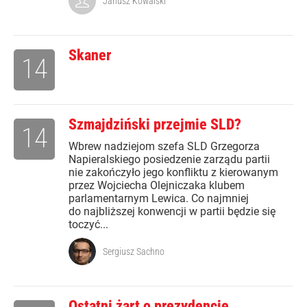
Janusz Kowalski
Skaner
14
Szmajdziński przejmie SLD?
14
Wbrew nadziejom szefa SLD Grzegorza
Napieralskiego posiedzenie zarządu partii
nie zakończyło jego konfliktu z kierowanym
przez Wojciecha Olejniczaka klubem
parlamentarnym Lewica. Co najmniej
do najbliższej konwencji w partii będzie się
toczyć...
Sergiusz Sachno
Ostatni żart o prezydencie