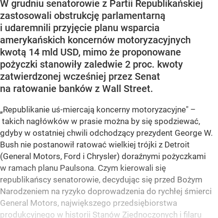
W grudniu senatorowie z Partii Republikańskiej
zastosowali obstrukcję parlamentarną
i udaremnili przyjęcie planu wsparcia
amerykańskich koncernów motoryzacyjnych
kwotą 14 mld USD, mimo że proponowane
pożyczki stanowiły zaledwie 2 proc. kwoty
zatwierdzonej wcześniej przez Senat
na ratowanie banków z Wall Street.
„Republikanie uś-miercają koncerny motoryzacyjne" –
takich nagłówków w prasie można by się spodziewać,
gdyby w ostatniej chwili odchodzący prezydent George W.
Bush nie postanowił ratować wielkiej trójki z Detroit
(General Motors, Ford i Chrysler) doraźnymi pożyczkami
w ramach planu Paulsona. Czym kierowali się
republikańscy senatorowie, decydując się przed Bożym
Narodzeniem na ryzyko doprowadzenia do rychłej śmierci
General Motors, największego przedsiębiorstwa
produkcyjnego w historii Stanów Zjednoczonych i filaru