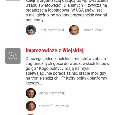
kolejną organizacją dążącą do wprowadzenia
„rządu światowego”. Dla innych – zwyczajną
organizacją lobbingową. W USA znów jest
o niej głośno, bo wybory prezydenckie wygrał
popierany...
Rafał Przedmojski
Tomasz Sobola
Imprezowicze z Wiejskiej
36
Dlaczego jeden z polskich ministrów zabiera
zagranicznych gości do warszawskich klubów
go-go? Kogo politycy mają na myśli,
śpiewając „nie poradzisz nic, bracie mój, gdy
na tronie siedzi ch...”? Który polityk platformy
krzyczy...
Michał Krzymowski
Krzysztof Grzegrzółka