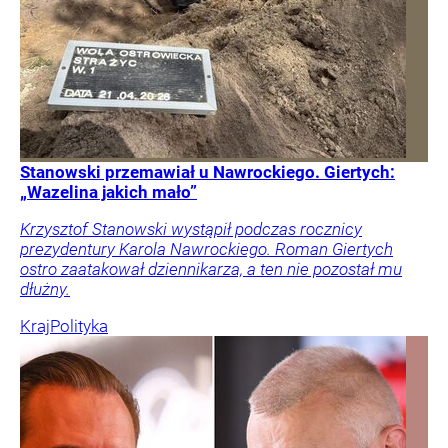
Stanowski przemawiał u Nawrockiego. Giertych:
„Wazelina jakich mało”
Krzysztof Stanowski wystąpił podczas rocznicy
prezydentury Karola Nawrockiego. Roman Giertych
ostro zaatakował dziennikarza, a ten nie pozostał mu
dłużny.
Kraj
Polityka