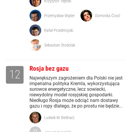
Krzysztof Trębski
Przemysław Wipler
Dominika Ćosić
Rafał Przedmojski
Sebastian Stodolak
Rosja bez gazu
12
Największym zagrożeniem dla Polski nie jest
imperialna polityka Kremla, wykorzystująca
surowce energetyczne, lecz sowiecki,
niewydolny model rosyjskiej gospodarki.
Niedługo Rosja może odciąć nam dostawy
gazu i ropy dlatego, że po prostu nie będzie...
Ludwik M. Bednarz