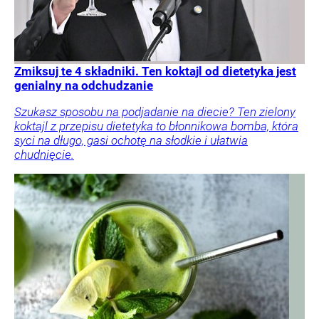
Zmiksuj te 4 składniki. Ten koktajl od dietetyka jest
genialny na odchudzanie
Szukasz sposobu na podjadanie na diecie? Ten zielony
koktajl z przepisu dietetyka to błonnikowa bomba, która
syci na długo, gasi ochotę na słodkie i ułatwia
chudnięcie.