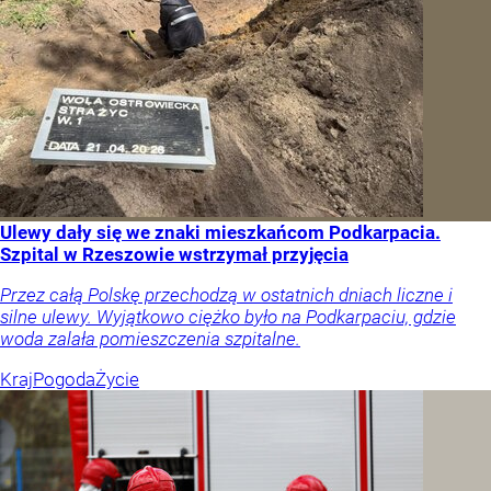
Ulewy dały się we znaki mieszkańcom Podkarpacia.
Szpital w Rzeszowie wstrzymał przyjęcia
Przez całą Polskę przechodzą w ostatnich dniach liczne i
silne ulewy. Wyjątkowo ciężko było na Podkarpaciu, gdzie
woda zalała pomieszczenia szpitalne.
Kraj
Pogoda
Życie