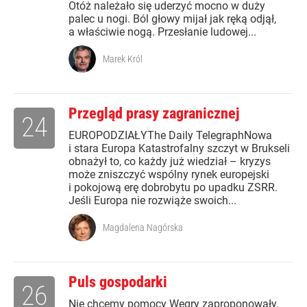
Otóż należało się uderzyć mocno w duży
palec u nogi. Ból głowy mijał jak ręką odjął,
a właściwie nogą. Przesłanie ludowej...
Marek Król
Przegląd prasy zagranicznej
24
EUROPODZIAŁYThe Daily TelegraphNowa
i stara Europa Katastrofalny szczyt w Brukseli
obnażył to, co każdy już wiedział – kryzys
może zniszczyć wspólny rynek europejski
i pokojową erę dobrobytu po upadku ZSRR.
Jeśli Europa nie rozwiąże swoich...
Magdalena Nagórska
Puls gospodarki
26
Nie chcemy pomocy Węgry zaproponowały,