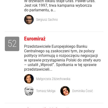
W drzwiach lokalu staje Graś. Paweł Graś.
Jest rok 1997, trwa kampania wyborcza
do parlamentu, a...
Sergiusz Sachno
Euromiraż
52
Przedstawiciele Europejskiego Banku
Centralnego są zaskoczeni tym, że polscy
politycy informują o rozpoczęciu negocjacji
w sprawie przystąpienia Polski do strefy euro
– ustalił „Wprost”. Spotkania w tej sprawie
przedstawicieli...
Małgorzata Zdziechowska
Tomasz Molga
Dominika Ćosić