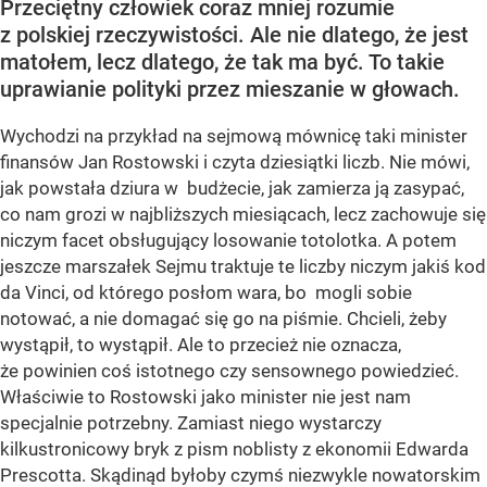
Przeciętny człowiek coraz mniej rozumie
z polskiej rzeczywistości. Ale nie dlatego, że jest
matołem, lecz dlatego, że tak ma być. To takie
uprawianie polityki przez mieszanie w głowach.
Wychodzi na przykład na sejmową mównicę taki minister
finansów Jan Rostowski i czyta dziesiątki liczb. Nie mówi,
jak powstała dziura w budżecie, jak zamierza ją zasypać,
co nam grozi w najbliższych miesiącach, lecz zachowuje się
niczym facet obsługujący losowanie totolotka. A potem
jeszcze marszałek Sejmu traktuje te liczby niczym jakiś kod
da Vinci, od którego posłom wara, bo mogli sobie
notować, a nie domagać się go na piśmie. Chcieli, żeby
wystąpił, to wystąpił. Ale to przecież nie oznacza,
że powinien coś istotnego czy sensownego powiedzieć.
Właściwie to Rostowski jako minister nie jest nam
specjalnie potrzebny. Zamiast niego wystarczy
kilkustronicowy bryk z pism noblisty z ekonomii Edwarda
Prescotta. Skądinąd byłoby czymś niezwykle nowatorskim