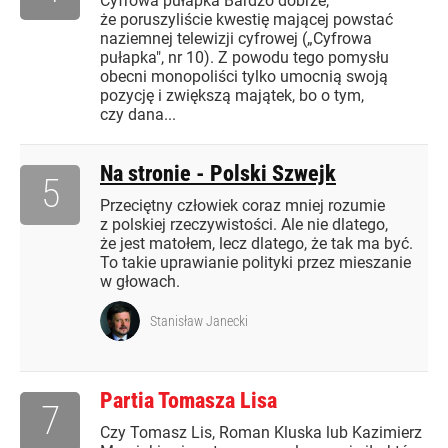
Cyfrowa pułapka Bardzo dobrze,
że poruszyliście kwestię mającej powstać
naziemnej telewizji cyfrowej („Cyfrowa
pułapka", nr 10). Z powodu tego pomysłu
obecni monopoliści tylko umocnią swoją
pozycję i zwiększą majątek, bo o tym,
czy dana...
Na stronie - Polski Szwejk
5
Przeciętny człowiek coraz mniej rozumie
z polskiej rzeczywistości. Ale nie dlatego,
że jest matołem, lecz dlatego, że tak ma być.
To takie uprawianie polityki przez mieszanie
w głowach.
Stanisław Janecki
Partia Tomasza Lisa
7
Czy Tomasz Lis, Roman Kluska lub Kazimierz