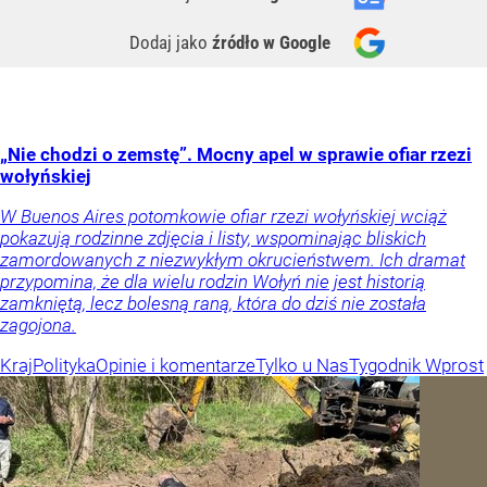
Dodaj jako
źródło w Google
„Nie chodzi o zemstę”. Mocny apel w sprawie ofiar rzezi
wołyńskiej
W Buenos Aires potomkowie ofiar rzezi wołyńskiej wciąż
pokazują rodzinne zdjęcia i listy, wspominając bliskich
zamordowanych z niezwykłym okrucieństwem. Ich dramat
przypomina, że dla wielu rodzin Wołyń nie jest historią
zamkniętą, lecz bolesną raną, która do dziś nie została
zagojona.
Kraj
Polityka
Opinie i komentarze
Tylko u Nas
Tygodnik Wprost