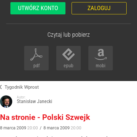
UTWÓRZ KONTO
ZALOGUJ
Czytaj lub pobierz
pdf
epub
mobi
Tygodnik Wprost
Autor:
Stanisław Janecki
Na stronie - Polski Szwejk
8
marca
2009
20:00
/
8
marca
2009
20:00