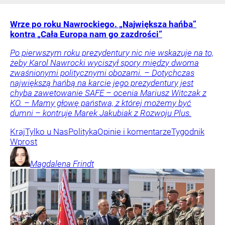
Wrze po roku Nawrockiego. „Największa hańba”
kontra „Cała Europa nam go zazdrości”
Po pierwszym roku prezydentury nic nie wskazuje na to,
żeby Karol Nawrocki wyciszył spory między dwoma
zwaśnionymi politycznymi obozami. – Dotychczas
największą hańbą na karcie jego prezydentury jest
chyba zawetowanie SAFE – ocenia Mariusz Witczak z
KO. – Mamy głowę państwa, z której możemy być
dumni – kontruje Marek Jakubiak z Rozwoju Plus.
Kraj
Tylko u Nas
Polityka
Opinie i komentarze
Tygodnik
Wprost
Magdalena
Frindt