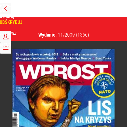
PRZEJDŹ
NA
WPROST
STRONĘ
GŁÓWNĄ
UBSKRYBUJ
Tygodnik Wprost
ZALOGUJ
Wydanie
: 11/2009
(1366)
MENU