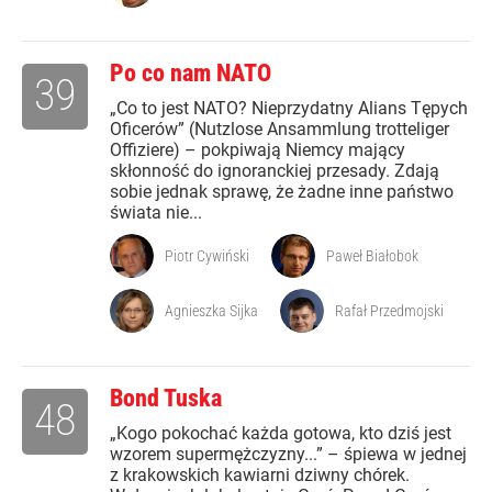
Po co nam NATO
39
„Co to jest NATO? Nieprzydatny Alians Tępych
Oficerów” (Nutzlose Ansammlung trotteliger
Offiziere) – pokpiwają Niemcy mający
skłonność do ignoranckiej przesady. Zdają
sobie jednak sprawę, że żadne inne państwo
świata nie...
Piotr Cywiński
Paweł Białobok
Agnieszka Sijka
Rafał Przedmojski
Bond Tuska
48
„Kogo pokochać każda gotowa, kto dziś jest
wzorem supermężczyzny...” – śpiewa w jednej
z krakowskich kawiarni dziwny chórek.