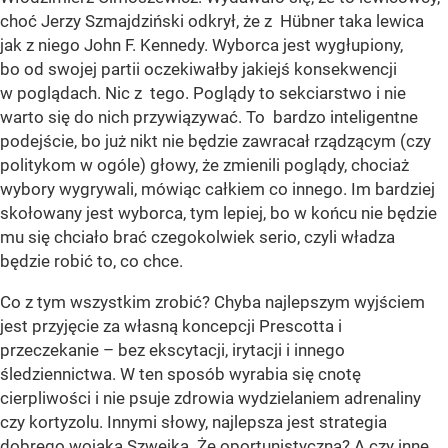
choć Jerzy Szmajdziński odkrył, że z Hübner taka lewica
jak z niego John F. Kennedy. Wyborca jest wygłupiony,
bo od swojej partii oczekiwałby jakiejś konsekwencji
w poglądach. Nic z tego. Poglądy to sekciarstwo i nie
warto się do nich przywiązywać. To bardzo inteligentne
podejście, bo już nikt nie będzie zawracał rządzącym (czy
politykom w ogóle) głowy, że zmienili poglądy, chociaż
wybory wygrywali, mówiąc całkiem co innego. Im bardziej
skołowany jest wyborca, tym lepiej, bo w końcu nie będzie
mu się chciało brać czegokolwiek serio, czyli władza
będzie robić to, co chce.
Co z tym wszystkim zrobić? Chyba najlepszym wyjściem
jest przyjęcie za własną koncepcji Prescotta i
przeczekanie – bez ekscytacji, irytacji i innego
śledziennictwa. W ten sposób wyrabia się cnotę
cierpliwości i nie psuje zdrowia wydzielaniem adrenaliny
czy kortyzolu. Innymi słowy, najlepsza jest strategia
dobrego wojaka Szwejka. Że oportunistyczna? A czy inne