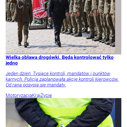
Wielka obława drogówki. Będą kontrolować tylko
jedno
Jeden dzień. Tysiące kontroli, mandatów i punktów
karnych. Policja zaplanowała akcję kontroli kierowców.
Od rana posypią się mandaty.
Motoryzacja
Kraj
Życie