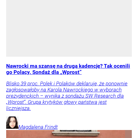
Nawrocki ma szansę na drugą kadencję? Tak ocenili
go Polacy. Sondaż dla „Wprost”
Blisko 39 proc. Polek i Polaków deklaruje, że ponownie
zagłosowałoby na Karola Nawrockiego w wyborach
prezydenckich – wynika z sondażu SW Research dla
„Wprost”. Grupa krytyków głowy państwa jest
liczniejsza.
Magdalena
Frindt