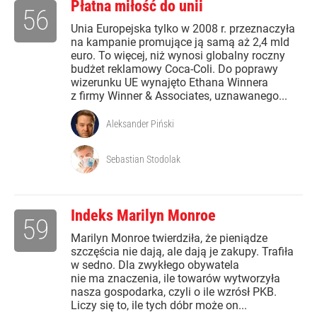
Płatna miłość do unii
56
Unia Europejska tylko w 2008 r. przeznaczyła
na kampanie promujące ją samą aż 2,4 mld
euro. To więcej, niż wynosi globalny roczny
budżet reklamowy Coca-Coli. Do poprawy
wizerunku UE wynajęto Ethana Winnera
z firmy Winner & Associates, uznawanego...
Aleksander Piński
Sebastian Stodolak
Indeks Marilyn Monroe
59
Marilyn Monroe twierdziła, że pieniądze
szczęścia nie dają, ale dają je zakupy. Trafiła
w sedno. Dla zwykłego obywatela
nie ma znaczenia, ile towarów wytworzyła
nasza gospodarka, czyli o ile wzrósł PKB.
Liczy się to, ile tych dóbr może on...