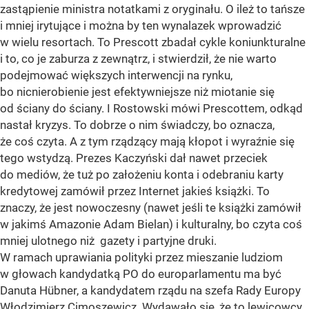
zastąpienie ministra notatkami z oryginału. O ileż to tańsze
i mniej irytujące i można by ten wynalazek wprowadzić
w wielu resortach. To Prescott zbadał cykle koniunkturalne
i to, co je zaburza z zewnątrz, i stwierdził, że nie warto
podejmować większych interwencji na rynku,
bo nicnierobienie jest efektywniejsze niż miotanie się
od ściany do ściany. I Rostowski mówi Prescottem, odkąd
nastał kryzys. To dobrze o nim świadczy, bo oznacza,
że coś czyta. A z tym rządzący mają kłopot i wyraźnie się
tego wstydzą. Prezes Kaczyński dał nawet przeciek
do mediów, że tuż po założeniu konta i odebraniu karty
kredytowej zamówił przez Internet jakieś książki. To
znaczy, że jest nowoczesny (nawet jeśli te książki zamówił
w jakimś Amazonie Adam Bielan) i kulturalny, bo czyta coś
mniej ulotnego niż gazety i partyjne druki.
W ramach uprawiania polityki przez mieszanie ludziom
w głowach kandydatką PO do europarlamentu ma być
Danuta Hübner, a kandydatem rządu na szefa Rady Europy
Włodzimierz Cimoszewicz. Wydawało się, że to lewicowcy,