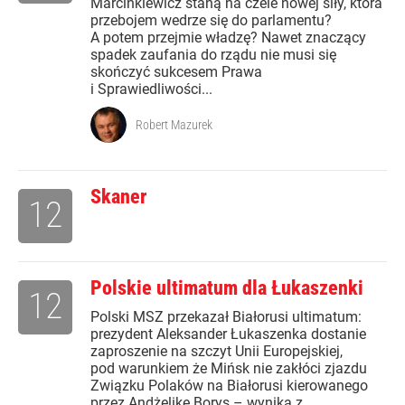
Marcinkiewicz staną na czele nowej siły, która
przebojem wedrze się do parlamentu?
A potem przejmie władzę? Nawet znaczący
spadek zaufania do rządu nie musi się
skończyć sukcesem Prawa
i Sprawiedliwości...
Robert Mazurek
Skaner
12
Polskie ultimatum dla Łukaszenki
12
Polski MSZ przekazał Białorusi ultimatum:
prezydent Aleksander Łukaszenka dostanie
zaproszenie na szczyt Unii Europejskiej,
pod warunkiem że Mińsk nie zakłóci zjazdu
Związku Polaków na Białorusi kierowanego
przez Andżelikę Borys – wynika z...