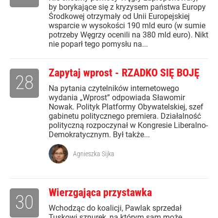
by borykające się z kryzysem państwa Europy
Środkowej otrzymały od Unii Europejskiej
wsparcie w wysokości 190 mld euro (w sumie
potrzeby Węgrzy ocenili na 380 mld euro). Nikt
nie poparł tego pomysłu na...
Zapytaj wprost - RZADKO SIĘ BOJĘ
28
Na pytania czytelników internetowego
wydania „Wprost” odpowiada Sławomir
Nowak. Polityk Platformy Obywatelskiej, szef
gabinetu politycznego premiera. Działalność
polityczną rozpoczynał w Kongresie Liberalno-
Demokratycznym. Był także...
Agnieszka Sijka
Wierzgająca przystawka
30
Wchodząc do koalicji, Pawlak sprzedał
Tuskowi sznurek, na którym sam może