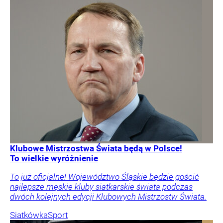
Klubowe Mistrzostwa Świata będą w Polsce!
To wielkie wyróżnienie
To już oficjalne! Województwo Śląskie będzie gościć
najlepsze męskie kluby siatkarskie świata podczas
dwóch kolejnych edycji Klubowych Mistrzostw Świata.
Siatkówka
Sport