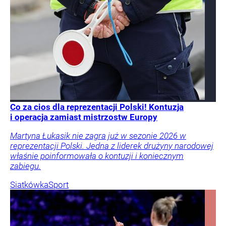
Co za cios dla reprezentacji Polski! Kontuzja
i operacja zamiast mistrzostw Europy
Martyna Łukasik nie zagra już w sezonie 2026 w
reprezentacji Polski. Jedna z liderek drużyny narodowej
właśnie poinformowała o kontuzji i koniecznym
zabiegu.
Siatkówka
Sport