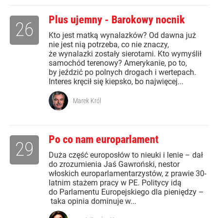
Plus ujemny - Barokowy nocnik
26
Kto jest matką wynalazków? Od dawna już
nie jest nią potrzeba, co nie znaczy,
że wynalazki zostały sierotami. Kto wymyślił
samochód terenowy? Amerykanie, po to,
by jeździć po polnych drogach i wertepach.
Interes kręcił się kiepsko, bo najwięcej...
Marek Król
Po co nam europarlament
29
Duża część europosłów to nieuki i lenie – dał
do zrozumienia Jaś Gawroński, nestor
włoskich europarlamentarzystów, z prawie 30-
latnim stażem pracy w PE. Politycy idą
do Parlamentu Europejskiego dla pieniędzy –
taka opinia dominuje w...