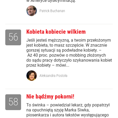
w Ameryce dyskryminacją.
Patrick Buchanan
Kobieta kobiecie wilkiem
56
Jeśli jesteś mężczyzną, a twoim przełożonym
jest kobieta, to masz szczęście. W znacznie
gorszej sytuacji są podwładne kobiety. –
Aż 40 proc. pozwów o mobbing złożonych
do sądu pracy dotyczyło szykanowania kobiet
przez kobiety – mówi...
Aleksandra Postoła
Nie bądźmy pokorni!
58
To świnka – powiedział lekarz, gdy popatrzył
na opuchniętą szyję Marka Siwka,
piosenkarza i autora tekstów występującego