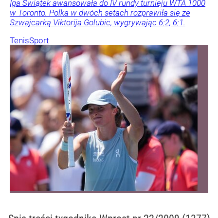
Iga Świątek awansowała do IV rundy turnieju WTA 1000
w Toronto. Polka w dwóch setach rozprawiła się ze
Szwajcarką Viktorija Golubic, wygrywając 6:2, 6:1.
Tenis
Sport