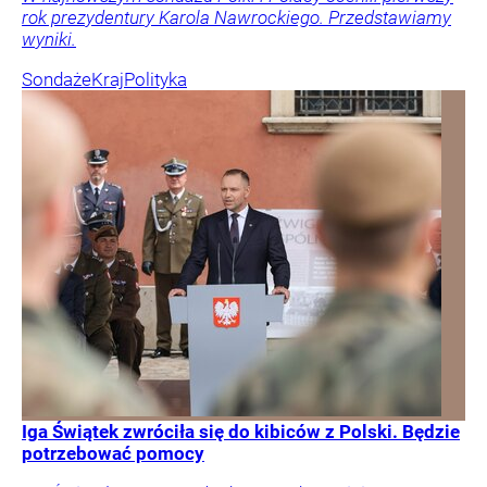
rok prezydentury Karola Nawrockiego. Przedstawiamy
wyniki.
Sondaże
Kraj
Polityka
Iga Świątek zwróciła się do kibiców z Polski. Będzie
potrzebować pomocy