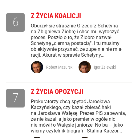
Z ŻYCIA KOALICJI
6
Oburzył się strasznie Grzegorz Schetyna
na Zbigniewa Ziobrę i chce mu wytoczyć
proces. Poszło o to, że Ziobro nazwał
Schetynę „ciemną postacią". I tu musimy
obiektywnie przyznać, że zupełnie nie miał
racji. Akurat w sprawie Schetyny...
Robert Mazurek
Igor Zalewski
Z ŻYCIA OPOZYCJI
7
Prokuratorzy chcą spytać Jarosława
Kaczyńskiego, czy kazał zbierać haki
na Jarosława Wałęsę. Prezes PiS zapewnia,
że nie kazał, a jako premier w ogóle nic
nie mówił o Wałęsie juniorze. No ba – jako
wierny czytelnik biografi i Stalina Kaczor...