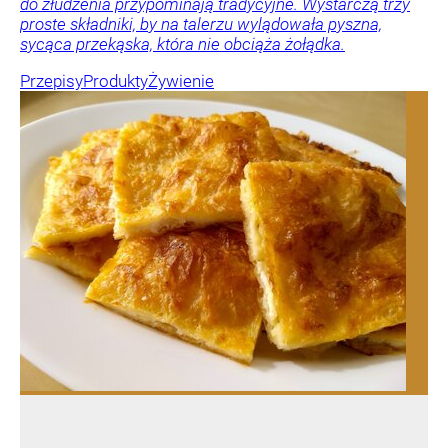
do złudzenia przypominają tradycyjne. Wystarczą trzy
proste składniki, by na talerzu wylądowała pyszna,
sycąca przekąska, która nie obciąża żołądka.
Przepisy
Produkty
Żywienie