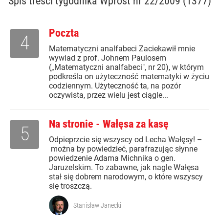
Spis treści
tygodnika Wprost nr 22/2009 (1377)
Poczta
4
Matematyczni analfabeci Zaciekawił mnie
wywiad z prof. Johnem Paulosem
(„Matematyczni analfabeci", nr 20), w którym
podkreśla on użyteczność matematyki w życiu
codziennym. Użyteczność ta, na pozór
oczywista, przez wielu jest ciągle...
Na stronie - Wałęsa za kasę
5
Odpieprzcie się wszyscy od Lecha Wałęsy! –
można by powiedzieć, parafrazując słynne
powiedzenie Adama Michnika o gen.
Jaruzelskim. To zabawne, jak nagle Wałęsa
stał się dobrem narodowym, o które wszyscy
się troszczą.
Stanisław Janecki