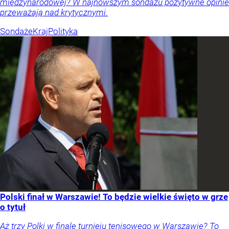
międzynarodowej? W najnowszym sondażu pozytywne opinie
przeważają nad krytycznymi.
Sondaże
Kraj
Polityka
Polski finał w Warszawie! To będzie wielkie święto w grze
o tytuł
Aż trzy Polki w finale turnieju tenisowego w Warszawie? To