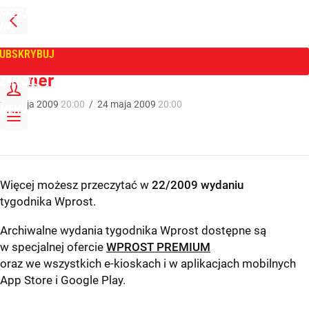
PRZEJDŹ
NA
WPROST
STRONĘ
GŁÓWNĄ
UBSKRYBUJ
Tygodnik Wprost
Skaner
ZALOGUJ
24
maja
2009
20:00
/
24
maja
2009
20:00
MENU
Więcej możesz przeczytać w
22/2009 wydaniu
tygodnika Wprost
.
Archiwalne wydania tygodnika Wprost dostępne są
w specjalnej ofercie
WPROST PREMIUM
oraz we wszystkich e-kioskach i w aplikacjach mobilnych
App Store
i
Google Play
.