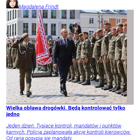
Magdalena
Frindt
Wielka obława drogówki. Będą kontrolować tylko
jedno
Jeden dzień. Tysiące kontroli, mandatów i punktów
karnych. Policja zaplanowała akcję kontroli kierowców.
Od rana posypią się mandaty.