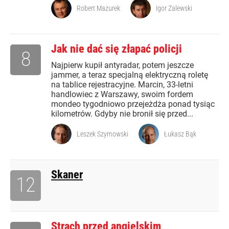
Robert Mazurek
Igor Zalewski
Jak nie dać się złapać policji
8
Najpierw kupił antyradar, potem jeszcze
jammer, a teraz specjalną elektryczną roletę
na tablice rejestracyjne. Marcin, 33-letni
handlowiec z Warszawy, swoim fordem
mondeo tygodniowo przejeżdża ponad tysiąc
kilometrów. Gdyby nie bronił się przed...
Leszek Szymowski
Łukasz Bąk
Skaner
12
Strach przed angielskim