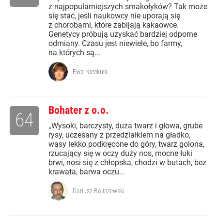
z najpopularniejszych smakołyków? Tak może
się stać, jeśli naukowcy nie uporają się
z chorobami, które zabijają kakaowce.
Genetycy próbują uzyskać bardziej odporne
odmiany. Czasu jest niewiele, bo farmy,
na których są...
Ewa Nieckuła
Bohater z o.o.
64
„Wysoki, barczysty, duża twarz i głowa, grube
rysy, uczesany z przedziałkiem na gładko,
wąsy lekko podkręcone do góry, twarz golona,
rzucający się w oczy duży nos, mocne łuki
brwi, nosi się z chłopska, chodzi w butach, bez
krawata, barwa oczu...
Dariusz Baliszewski