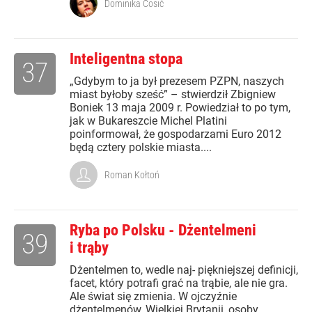
Dominika Ćosić
Inteligentna stopa
37
„Gdybym to ja był prezesem PZPN, naszych
miast byłoby sześć” – stwierdził Zbigniew
Boniek 13 maja 2009 r. Powiedział to po tym,
jak w Bukareszcie Michel Platini
poinformował, że gospodarzami Euro 2012
będą cztery polskie miasta....
Roman Kołtoń
Ryba po Polsku - Dżentelmeni
39
i trąby
Dżentelmen to, wedle naj- piękniejszej definicji,
facet, który potrafi grać na trąbie, ale nie gra.
Ale świat się zmienia. W ojczyźnie
dżentelmenów, Wielkiej Brytanii, osoby