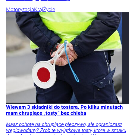
Motoryzacja
Kraj
Życie
Wlewam 3 składniki do tostera. Po kilku minutach
mam chrupiące „tosty” bez chleba
Masz ochotę na chrupiące pieczywo, ale ograniczasz
węglowodany? Zrób te wyjątkowe tosty, które w smaku