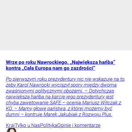
Wrze po roku Nawrockiego. „Największa hańba”
kontra „Cała Europa nam go zazdrości”
Po pierwszym roku prezydentury nic nie wskazuje na to,
żeby Karol Nawrocki wyciszył spory między dwoma
zwaśnionymi politycznymi obozami. – Dotychczas
największą hańbą na karcie jego prezydentury jest
chyba zawetowanie SAFE – ocenia Mariusz Witczak z
KO. – Mamy głowę państwa, z której możemy być
dumni – kontruje Marek Jakubiak z Rozwoju Plus.
Kraj
Tylko u Nas
Polityka
Opinie i komentarze