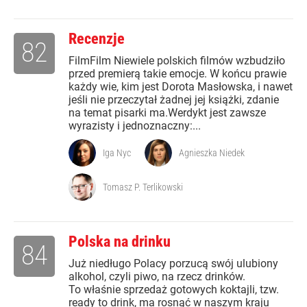
Recenzje
82
FilmFilm Niewiele polskich filmów wzbudziło
przed premierą takie emocje. W końcu prawie
każdy wie, kim jest Dorota Masłowska, i nawet
jeśli nie przeczytał żadnej jej książki, zdanie
na temat pisarki ma.Werdykt jest zawsze
wyrazisty i jednoznaczny:...
Iga Nyc
Agnieszka Niedek
Tomasz P. Terlikowski
Polska na drinku
84
Już niedługo Polacy porzucą swój ulubiony
alkohol, czyli piwo, na rzecz drinków.
To właśnie sprzedaż gotowych koktajli, tzw.
ready to drink, ma rosnąć w naszym kraju