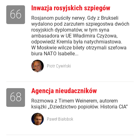
Inwazja rosyjskich szpiegów
66
Rosjanom puściły nerwy. Gdy z Brukseli
wydalono pod zarzutem szpiegostwa dwóch
rosyjskich dyplomatów, w tym syna
ambasadora w UE Władimira Czyżowa,
odpowiedź Kremla była natychmiastowa.
W Moskwie wilcze bilety otrzymali szefowa
biura NATO Isabelle...
Piotr Cywiński
Agencja nieudaczników
68
Rozmowa z Timem Weinerem, autorem
książki „Dziedzictwo popiołów. Historia CIA”
Paweł Białobok