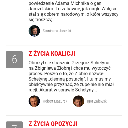
powiedzenie Adama Michnika o gen.
Jaruzelskim. To zabawne, jak nagle Wałęsa
stał się dobrem narodowym, o które wszyscy
się troszczą.
Stanisław Janecki
Z ŻYCIA KOALICJI
6
Oburzył się strasznie Grzegorz Schetyna
na Zbigniewa Ziobrę i chce mu wytoczyć
proces. Poszło o to, że Ziobro nazwał
Schetynę „ciemną postacią". I tu musimy
obiektywnie przyznać, że zupełnie nie miał
racji. Akurat w sprawie Schetyny...
Robert Mazurek
Igor Zalewski
Z ŻYCIA OPOZYCJI