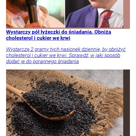
Wystarczy pół łyżeczki do śniadania. Obniża
cholesterol i cukier we krwi
Wystarczą 2 gramy tych nasionek dziennie, by obniżyć
cholesterol i cukier we krwi. Sprawdź, w jaki sposób
dodać je do porannego śniadania