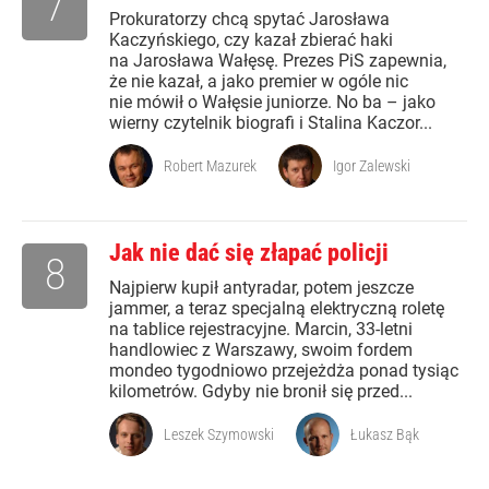
7
Prokuratorzy chcą spytać Jarosława
Kaczyńskiego, czy kazał zbierać haki
na Jarosława Wałęsę. Prezes PiS zapewnia,
że nie kazał, a jako premier w ogóle nic
nie mówił o Wałęsie juniorze. No ba – jako
wierny czytelnik biografi i Stalina Kaczor...
Robert Mazurek
Igor Zalewski
Jak nie dać się złapać policji
8
Najpierw kupił antyradar, potem jeszcze
jammer, a teraz specjalną elektryczną roletę
na tablice rejestracyjne. Marcin, 33-letni
handlowiec z Warszawy, swoim fordem
mondeo tygodniowo przejeżdża ponad tysiąc
kilometrów. Gdyby nie bronił się przed...
Leszek Szymowski
Łukasz Bąk