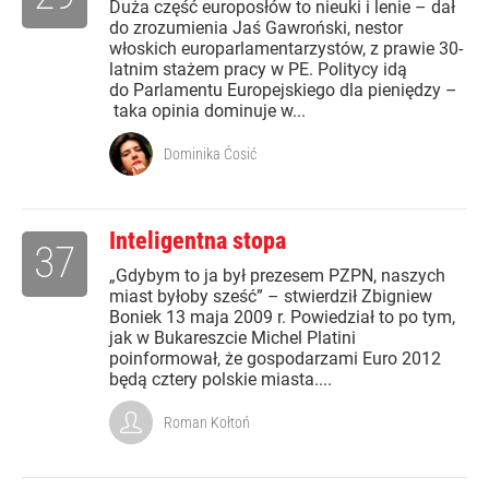
Duża część europosłów to nieuki i lenie – dał
do zrozumienia Jaś Gawroński, nestor
włoskich europarlamentarzystów, z prawie 30-
latnim stażem pracy w PE. Politycy idą
do Parlamentu Europejskiego dla pieniędzy –
taka opinia dominuje w...
Dominika Ćosić
Inteligentna stopa
37
„Gdybym to ja był prezesem PZPN, naszych
miast byłoby sześć” – stwierdził Zbigniew
Boniek 13 maja 2009 r. Powiedział to po tym,
jak w Bukareszcie Michel Platini
poinformował, że gospodarzami Euro 2012
będą cztery polskie miasta....
Roman Kołtoń