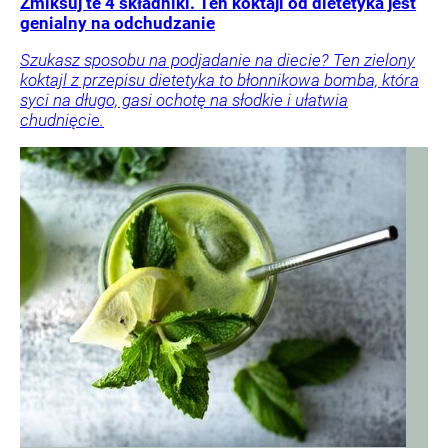
Zmiksuj te 4 składniki. Ten koktajl od dietetyka jest
genialny na odchudzanie
Szukasz sposobu na podjadanie na diecie? Ten zielony
koktajl z przepisu dietetyka to błonnikowa bomba, która
syci na długo, gasi ochotę na słodkie i ułatwia
chudnięcie.