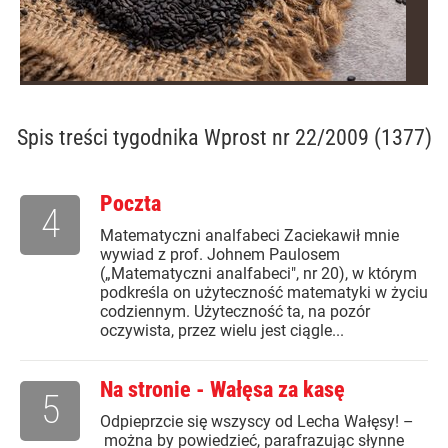
Spis treści
tygodnika Wprost nr 22/2009 (1377)
Poczta
4
Matematyczni analfabeci Zaciekawił mnie
wywiad z prof. Johnem Paulosem
(„Matematyczni analfabeci", nr 20), w którym
podkreśla on użyteczność matematyki w życiu
codziennym. Użyteczność ta, na pozór
oczywista, przez wielu jest ciągle...
Na stronie - Wałęsa za kasę
5
Odpieprzcie się wszyscy od Lecha Wałęsy! –
można by powiedzieć, parafrazując słynne