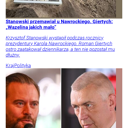
Stanowski przemawiał u Nawrockiego. Giertych:
„Wazelina jakich mało”
Krzysztof Stanowski wystąpił podczas rocznicy
prezydentury Karola Nawrockiego. Roman Giertych
ostro zaatakował dziennikarza, a ten nie pozostał mu
dłużny.
Kraj
Polityka