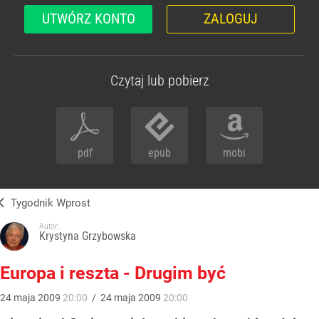
UTWÓRZ KONTO
ZALOGUJ
Czytaj lub pobierz
pdf
epub
mobi
Tygodnik Wprost
Autor:
Krystyna Grzybowska
Europa i reszta - Drugim być
24
maja
2009
20:00
/
24
maja
2009
20:00