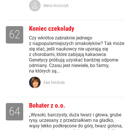
Maria Noszczyk
Koniec czekolady
62
Czy wkrótce zabraknie jednego
z najpopularniejszych smakołyków? Tak może
się stać, jeśli naukowcy nie uporają się
z chorobami, które zabijają kakaowce.
Genetycy próbują uzyskać bardziej odporne
odmiany. Czasu jest niewiele, bo farmy,
na których są...
Ewa Nieckuła
Bohater z o.o.
64
„Wysoki, barczysty, duża twarz i głowa, grube
rysy, uczesany z przedziałkiem na gładko,
wąsy lekko podkręcone do góry, twarz golona,