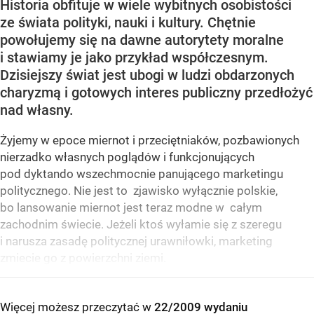
Historia obfituje w wiele wybitnych osobistości
ze świata polityki, nauki i kultury. Chętnie
powołujemy się na dawne autorytety moralne
i stawiamy je jako przykład współczesnym.
Dzisiejszy świat jest ubogi w ludzi obdarzonych
charyzmą i gotowych interes publiczny przedłożyć
nad własny.
Żyjemy w epoce miernot i przeciętniaków, pozbawionych
nierzadko własnych poglądów i funkcjonujących
pod dyktando wszechmocnie panującego marketingu
politycznego. Nie jest to zjawisko wyłącznie polskie,
bo lansowanie miernot jest teraz modne w całym
zachodnim świecie. Jeżeli ktoś wyłamie się z szeregu
i narusza zasadę politycznej urawniłowki, marketing
zmiecie go z powierzchni ziemi.
Więcej możesz przeczytać w
22/2009 wydaniu