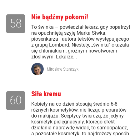
Nie bądźmy pokorni!
58
To świnka – powiedział lekarz, gdy popatrzył
na opuchniętą szyję Marka Siwka,
piosenkarza i autora tekstów występującego
z grupą Lombard. Niestety, „świnka” okazała
się chłoniakiem, groźnym nowotworem
złośliwym. Lekarze...
Mirosław Stańczyk
Siła kremu
60
Kobiety na co dzień stosują średnio 6-8
różnych kosmetyków, nie licząc preparatów
do makijażu. Sceptycy twierdzą, że jedyny
kosmetyk pielęgnacyjny, którego efekt
działania naprawdę widać, to samoopalacz,
a pozostałe kosmetyki to najdroższy sposób...