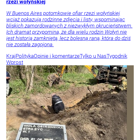
rzezi wołyńskiej
W Buenos Aires potomkowie ofiar rzezi wołyńskiej
wciąż pokazują rodzinne zdjęcia i listy, wspominając
bliskich zamordowanych z niezwykłym okrucieństwem.
Ich dramat przypomina, że dla wielu rodzin Wołyń nie
jest historią zamkniętą, lecz bolesną raną, która do dziś
nie została zagojona.
Kraj
Polityka
Opinie i komentarze
Tylko u Nas
Tygodnik
Wprost