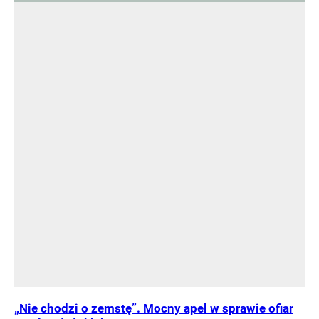
„Nie chodzi o zemstę”. Mocny apel w sprawie ofiar