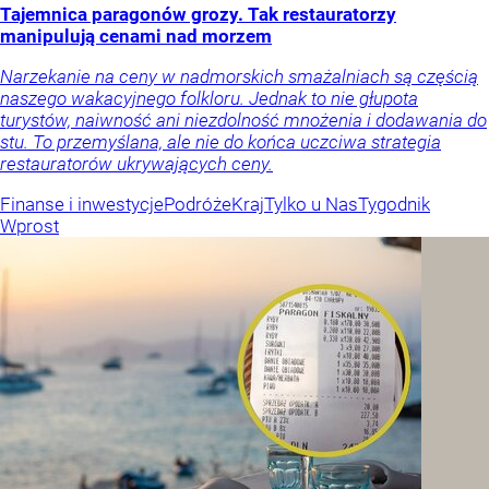
Tajemnica paragonów grozy. Tak restauratorzy
manipulują cenami nad morzem
Narzekanie na ceny w nadmorskich smażalniach są częścią
naszego wakacyjnego folkloru. Jednak to nie głupota
turystów, naiwność ani niezdolność mnożenia i dodawania do
stu. To przemyślana, ale nie do końca uczciwa strategia
restauratorów ukrywających ceny.
Finanse i inwestycje
Podróże
Kraj
Tylko u Nas
Tygodnik
Wprost