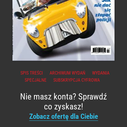
SPIS TREŚCI
ARCHIWUM WYDAŃ
WYDANIA
SPECJALNE
SUBSKRYPCJA CYFROWA
Nie masz konta? Sprawdź
co zyskasz!
Zobacz ofertę dla Ciebie