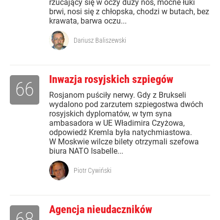
rzucający się w oczy duży nos, mocne łuki
brwi, nosi się z chłopska, chodzi w butach, bez
krawata, barwa oczu...
Dariusz Baliszewski
Inwazja rosyjskich szpiegów
66
Rosjanom puściły nerwy. Gdy z Brukseli
wydalono pod zarzutem szpiegostwa dwóch
rosyjskich dyplomatów, w tym syna
ambasadora w UE Władimira Czyżowa,
odpowiedź Kremla była natychmiastowa.
W Moskwie wilcze bilety otrzymali szefowa
biura NATO Isabelle...
Piotr Cywiński
Agencja nieudaczników
68