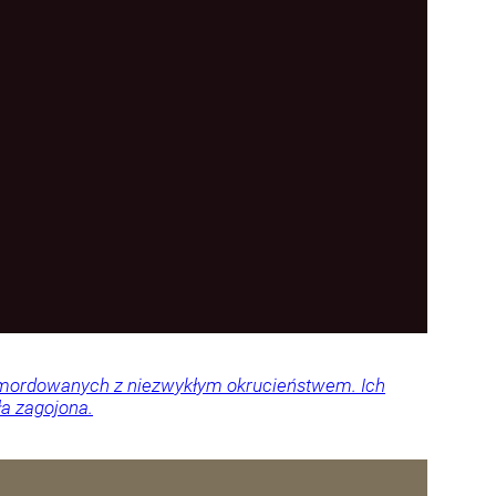
 zamordowanych z niezwykłym okrucieństwem. Ich
ła zagojona.