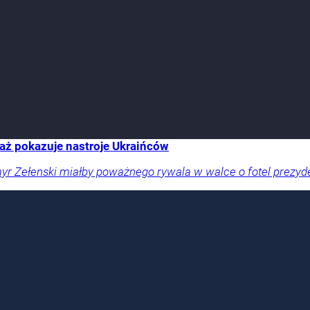
aż pokazuje nastroje Ukraińców
 Zełenski miałby poważnego rywala w walce o fotel prezyden