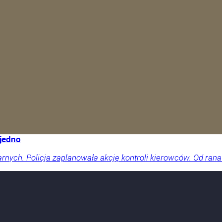
 jedno
arnych. Policja zaplanowała akcję kontroli kierowców. Od rana