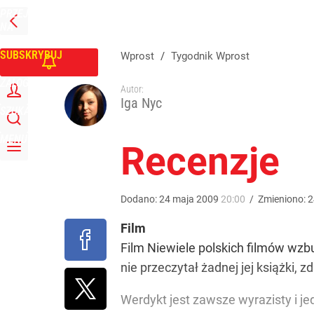
PRZEJDŹ
Udostępnij
0
Skomentuj
NA
WPROST
STRONĘ
GŁÓWNĄ
SUBSKRYBUJ
Wprost
/
Tygodnik Wprost
ZALOGUJ
Autor:
Iga Nyc
SZUKAJ
MENU
Recenzje
Dodano:
24
maja
2009
20:00
/
Zmieniono:
2
Film
Film Niewiele polskich filmów wzbu
nie przeczytał żadnej jej książki, 
Werdykt jest zawsze wyrazisty i je