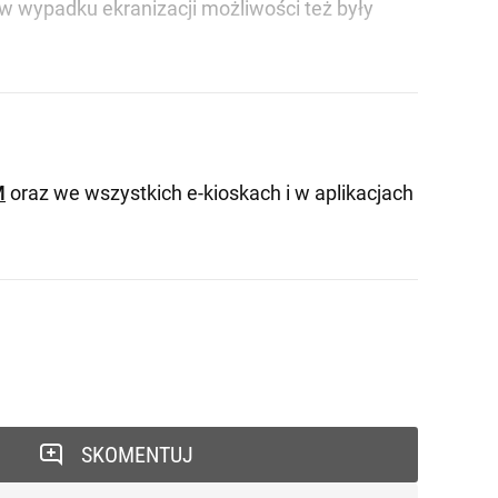
w wypadku ekranizacji możliwości też były
M
oraz we wszystkich e-kioskach i w aplikacjach
SKOMENTUJ