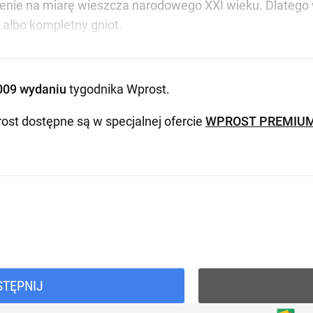
wienie na miarę wieszcza narodowego XXI wieku. Dlatego 
, albo kompletny gniot.
009 wydaniu
tygodnika Wprost
.
ost dostępne są w specjalnej ofercie
WPROST PREMIU
STĘPNIJ