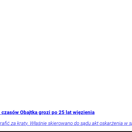
 czasów Obajtka grozi po 25 lat więzienia
rafić za kraty. Właśnie skierowano do sądu akt oskarżenia w 