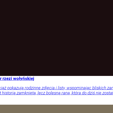
r rzezi wołyńskiej
ciąż pokazują rodzinne zdjęcia i listy, wspominając bliskich
 historią zamkniętą, lecz bolesną raną, która do dziś nie zosta