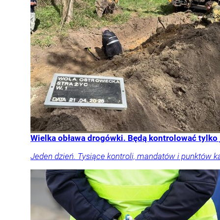
Wielka obława drogówki. Będą kontrolować tylko
Jeden dzień. Tysiące kontroli, mandatów i punktów k