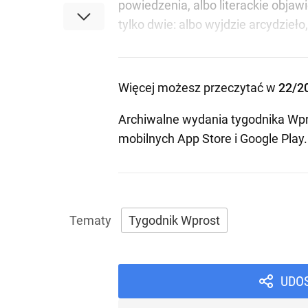
powiedzenia, albo literackie obja
tylko dwie: albo wyjdzie arcydzieło
Więcej możesz przeczytać w
22/2
Archiwalne wydania tygodnika Wpr
mobilnych
App Store
i
Google Play
.
Tygodnik Wprost
UDO