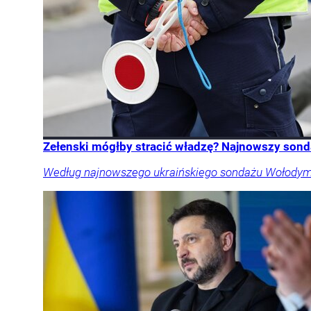
Zełenski mógłby stracić władzę? Najnowszy sond
Według najnowszego ukraińskiego sondażu Wołodymyr