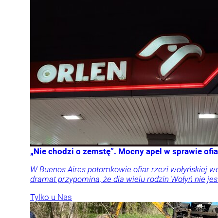
„Nie chodzi o zemstę”. Mocny apel w sprawie ofia
W Buenos Aires potomkowie ofiar rzezi wołyńskiej w
dramat przypomina, że dla wielu rodzin Wołyń nie jest
Tylko u Nas