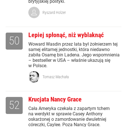
brytyjskiej polityki.
Ryszard Holzer
Lepiej spłonąć, niż wyblaknąć
50
Woward Wasdin przez lata był żołnierzem tej
samej elitarnej jednostki, która niedawno
zabiła Osamę bin Ladena. Jego wspomnienia
– bestseller w USA – właśnie ukazują się
w Polsce.
Tomasz Machała
Krucjata Nancy Grace
52
Cała Ameryka czekała z zapartym tchem
na werdykt w sprawie Casey Anthony
oskarżonej o zamordowanie dwuletniej
córeczki, Caylee. Poza Nancy Grace.