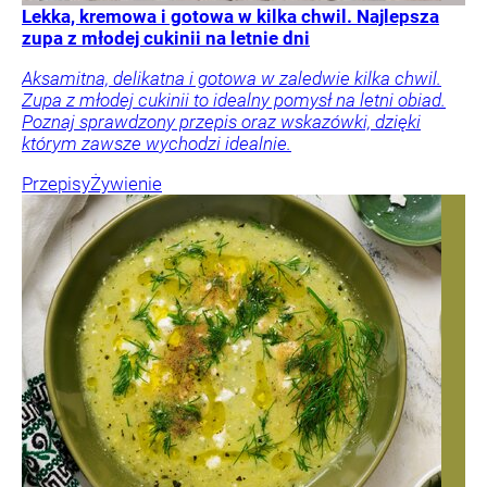
Lekka, kremowa i gotowa w kilka chwil. Najlepsza
zupa z młodej cukinii na letnie dni
Aksamitna, delikatna i gotowa w zaledwie kilka chwil.
Zupa z młodej cukinii to idealny pomysł na letni obiad.
Poznaj sprawdzony przepis oraz wskazówki, dzięki
którym zawsze wychodzi idealnie.
Przepisy
Żywienie