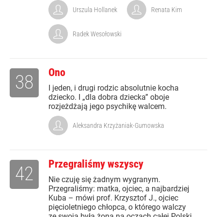
Urszula Hollanek
Renata Kim
Radek Wesołowski
Ono
38
I jeden, i drugi rodzic absolutnie kocha
dziecko. I „dla dobra dziecka” oboje
rozjeżdżają jego psychikę walcem.
Aleksandra Krzyżaniak-Gumowska
Przegraliśmy wszyscy
42
Nie czuję się żadnym wygranym.
Przegraliśmy: matka, ojciec, a najbardziej
Kuba – mówi prof. Krzysztof J., ojciec
pięcioletniego chłopca, o którego walczy
ze swoją byłą żoną na oczach całej Polski.