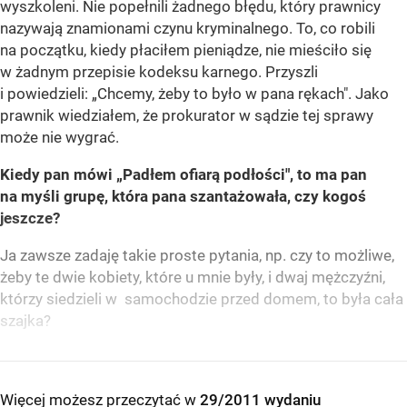
wyszkoleni. Nie popełnili żadnego błędu, który prawnicy
nazywają znamionami czynu kryminalnego. To, co robili
na początku, kiedy płaciłem pieniądze, nie mieściło się
w żadnym przepisie kodeksu karnego. Przyszli
i powiedzieli: „Chcemy, żeby to było w pana rękach". Jako
prawnik wiedziałem, że prokurator w sądzie tej sprawy
może nie wygrać.
Kiedy pan mówi „Padłem ofiarą podłości", to ma pan
na myśli grupę, która pana szantażowała, czy kogoś
jeszcze?
Ja zawsze zadaję takie proste pytania, np. czy to możliwe,
żeby te dwie kobiety, które u mnie były, i dwaj mężczyźni,
którzy siedzieli w samochodzie przed domem, to była cała
szajka?
Więcej możesz przeczytać w
29/2011 wydaniu