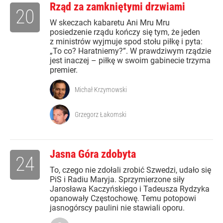
Rząd za zamkniętymi drzwiami
20
W skeczach kabaretu Ani Mru Mru
posiedzenie rządu kończy się tym, że jeden
z ministrów wyjmuje spod stołu piłkę i pyta:
„To co? Haratniemy?”. W prawdziwym rządzie
jest inaczej – piłkę w swoim gabinecie trzyma
premier.
Michał Krzymowski
Grzegorz Łakomski
Jasna Góra zdobyta
24
To, czego nie zdołali zrobić Szwedzi, udało się
PiS i Radiu Maryja. Sprzymierzone siły
Jarosława Kaczyńskiego i Tadeusza Rydzyka
opanowały Częstochowę. Temu potopowi
jasnogórscy paulini nie stawiali oporu.