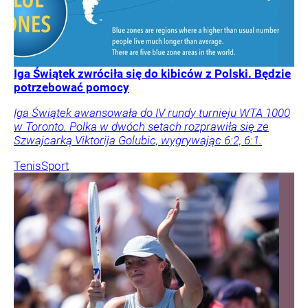
Iga Świątek zwróciła się do kibiców z Polski. Będzie
potrzebować pomocy
Iga Świątek awansowała do IV rundy turnieju WTA 1000
w Toronto. Polka w dwóch setach rozprawiła się ze
Szwajcarką Viktorija Golubic, wygrywając 6:2, 6:1.
Tenis
Sport