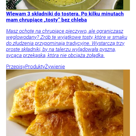
Wlewam 3 składniki do tostera. Po kilku minutach
mam chrupiące „tosty” bez chleba
Masz ochotę na chrupiące pieczywo, ale ograniczasz
węglowodany? Zrób te wyjątkowe tosty, które w smaku
do złudzenia przypominają tradycyjne. Wystarczą trzy
proste składniki, by na talerzu wylądowała pyszna,
sycąca przekąska, która nie obciąża żołądka.
Przepisy
Produkty
Żywienie