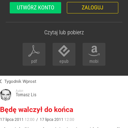
UTWÓRZ KONTO
ZALOGUJ
Czytaj lub pobierz
pdf
epub
mobi
Tygodnik Wprost
Autor:
Tomasz Lis
Będę walczył do końca
17
lipca
2011
12:00
/
17
lipca
2011
12:00