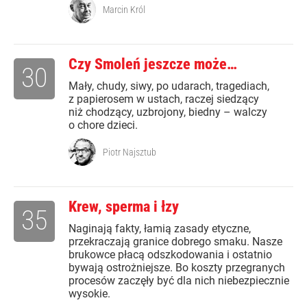
Marcin Król
Czy Smoleń jeszcze może…
30
Mały, chudy, siwy, po udarach, tragediach,
z papierosem w ustach, raczej siedzący
niż chodzący, uzbrojony, biedny – walczy
o chore dzieci.
Piotr Najsztub
Krew, sperma i łzy
35
Naginają fakty, łamią zasady etyczne,
przekraczają granice dobrego smaku. Nasze
brukowce płacą odszkodowania i ostatnio
bywają ostrożniejsze. Bo koszty przegranych
procesów zaczęły być dla nich niebezpiecznie
wysokie.