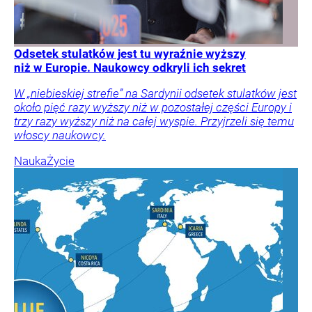
Odsetek stulatków jest tu wyraźnie wyższy
niż w Europie. Naukowcy odkryli ich sekret
W „niebieskiej strefie” na Sardynii odsetek stulatków jest
około pięć razy wyższy niż w pozostałej części Europy i
trzy razy wyższy niż na całej wyspie. Przyjrzeli się temu
włoscy naukowcy.
Nauka
Życie