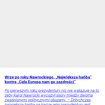
Wrze po roku Nawrockiego. „Największa hańba”
kontra „Cała Europa nam go zazdrości”
Po pierwszym roku prezydentury nic nie wskazuje na to,
żeby Karol Nawrocki wyciszył spory między dwoma
zwaśnionymi politycznymi obozami. – Dotychczas
największą hańbą na karcie jego prezydentury jest