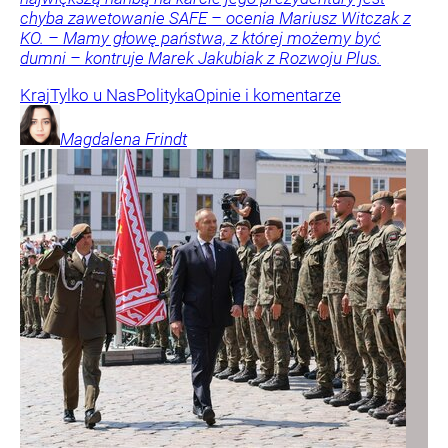
chyba zawetowanie SAFE – ocenia Mariusz Witczak z
KO. – Mamy głowę państwa, z której możemy być
dumni – kontruje Marek Jakubiak z Rozwoju Plus.
Kraj
Tylko u Nas
Polityka
Opinie i komentarze
Magdalena
Frindt