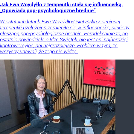
Jak Ewa Woydyłło z terapeutki stała się influencerką.
„Opowiada pop-psychologiczne brednie”
W ostatnich latach Ewa Woydyłło-Osiatyńska z cenionej
terapeutki uzależnień zamieniła się w influencerkę, niekiedy
głoszącą pop-psychologiczne brednie. Paradoksalnie to, co
ostatnio powiedziała o Idze Świątek, nie jest ani najbardziej
kontrowersyjne, ani najgroźniejsze. Problem w tym, że
wszyscy udawali, że tego nie widzą.