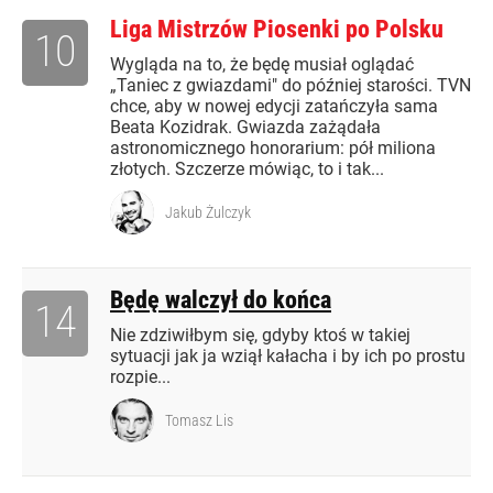
Liga Mistrzów Piosenki po Polsku
10
Wygląda na to, że będę musiał oglądać
„Taniec z gwiazdami" do później starości. TVN
chce, aby w nowej edycji zatańczyła sama
Beata Kozidrak. Gwiazda zażądała
astronomicznego honorarium: pół miliona
złotych. Szczerze mówiąc, to i tak...
Jakub Żulczyk
Będę walczył do końca
14
Nie zdziwiłbym się, gdyby ktoś w takiej
sytuacji jak ja wziął kałacha i by ich po prostu
rozpie...
Tomasz Lis