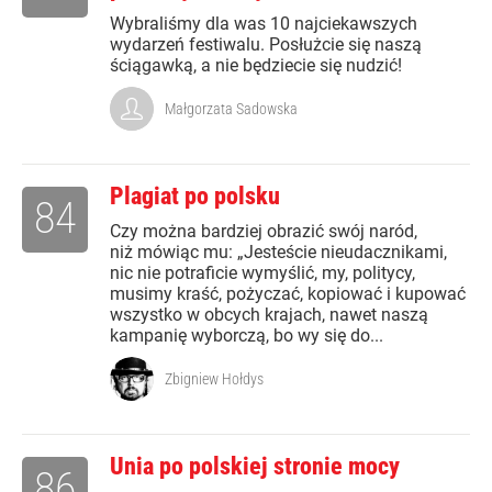
Wybraliśmy dla was 10 najciekawszych
wydarzeń festiwalu. Posłużcie się naszą
ściągawką, a nie będziecie się nudzić!
Małgorzata Sadowska
Plagiat po polsku
84
Czy można bardziej obrazić swój naród,
niż mówiąc mu: „Jesteście nieudacznikami,
nic nie potraficie wymyślić, my, politycy,
musimy kraść, pożyczać, kopiować i kupować
wszystko w obcych krajach, nawet naszą
kampanię wyborczą, bo wy się do...
Zbigniew Hołdys
Unia po polskiej stronie mocy
86