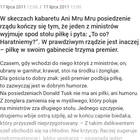
17
lipca
2011
12:00
/
17
lipca
2011
12:00
W skeczach kabaretu Ani Mru Mru posiedzenie
rządu kończy się tym, że jeden z ministrów
wyjmuje spod stołu piłkę i pyta: „To co?
Haratniemy?”. W prawdziwym rządzie jest inaczej
– piłkę w swoim gabinecie trzyma premier.
Czasem, gdy wchodzi do niego któryś z ministrów, on,
ubrany w garnitur, krawat, stoi na środku i żongluje.
Dla gościa to dobry znak: jeśli premier podbija piłkę,
to zazwyczaj jest w dobrym humorze.
Na posiedzeniach Donald Tusk nie ma ani piłki, ani humoru.
Z żonglera zamienia się w myśliwego, który poluje
na ministrów zza długiego stołu. Jednego szczypnie,
drugiemu wbije ostrą szpilę, aż w końcu capnie biedaka,
który przyszedł nieprzygotowany. – Z takim delikwentem
szef obchodzi się na chłodno. Nie krzyczy. Raczej sugeruje
niekompetencję i lekko upokarza – opowiada jeden