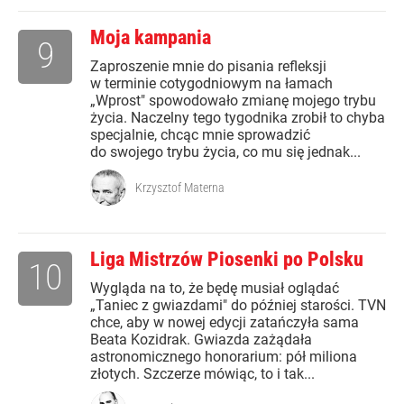
Moja kampania
9
Zaproszenie mnie do pisania refleksji
w terminie cotygodniowym na łamach
„Wprost" spowodowało zmianę mojego trybu
życia. Naczelny tego tygodnika zrobił to chyba
specjalnie, chcąc mnie sprowadzić
do swojego trybu życia, co mu się jednak...
Krzysztof Materna
Liga Mistrzów Piosenki po Polsku
10
Wygląda na to, że będę musiał oglądać
„Taniec z gwiazdami" do później starości. TVN
chce, aby w nowej edycji zatańczyła sama
Beata Kozidrak. Gwiazda zażądała
astronomicznego honorarium: pół miliona
złotych. Szczerze mówiąc, to i tak...