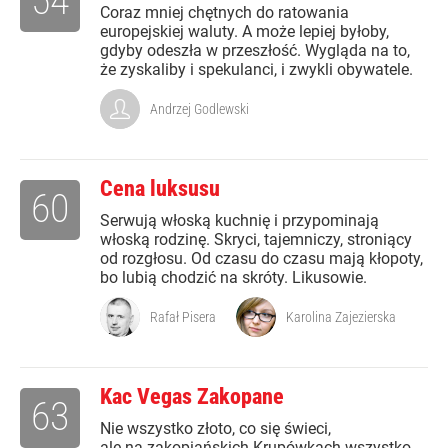
54
Coraz mniej chętnych do ratowania
europejskiej waluty. A może lepiej byłoby,
gdyby odeszła w przeszłość. Wygląda na to,
że zyskaliby i spekulanci, i zwykli obywatele.
Andrzej Godlewski
Cena luksusu
60
Serwują włoską kuchnię i przypominają
włoską rodzinę. Skryci, tajemniczy, stroniący
od rozgłosu. Od czasu do czasu mają kłopoty,
bo lubią chodzić na skróty. Likusowie.
Rafał Pisera
Karolina Zajezierska
Kac Vegas Zakopane
63
Nie wszystko złoto, co się świeci,
ale na zakopiańskich Krupówkach wszystko,