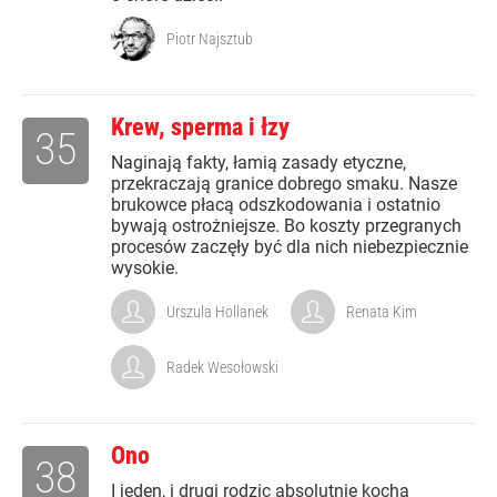
Piotr Najsztub
Krew, sperma i łzy
35
Naginają fakty, łamią zasady etyczne,
przekraczają granice dobrego smaku. Nasze
brukowce płacą odszkodowania i ostatnio
bywają ostrożniejsze. Bo koszty przegranych
procesów zaczęły być dla nich niebezpiecznie
wysokie.
Urszula Hollanek
Renata Kim
Radek Wesołowski
Ono
38
I jeden, i drugi rodzic absolutnie kocha