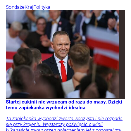
Sondaże
Kraj
Polityka
Startej cukinii nie wrzucam od razu do masy. Dzięki
temu zapiekanka wychodzi idealna
Ta zapiekanka wychodzi zwarta, soczysta i nie rozpada
się przy krojeniu. Wystarczy poświęcić cukinii
kilkanaście minut przed połączeniem jej z pozostałymi