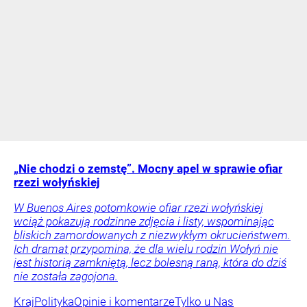
„Nie chodzi o zemstę”. Mocny apel w sprawie ofiar
rzezi wołyńskiej
W Buenos Aires potomkowie ofiar rzezi wołyńskiej
wciąż pokazują rodzinne zdjęcia i listy, wspominając
bliskich zamordowanych z niezwykłym okrucieństwem.
Ich dramat przypomina, że dla wielu rodzin Wołyń nie
jest historią zamkniętą, lecz bolesną raną, która do dziś
nie została zagojona.
Kraj
Polityka
Opinie i komentarze
Tylko u Nas