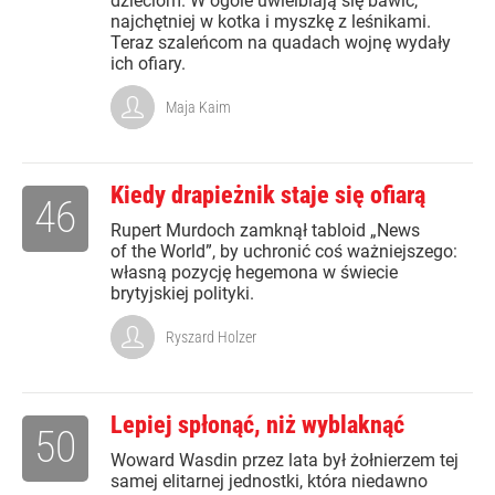
dzieciom. W ogóle uwielbiają się bawić,
najchętniej w kotka i myszkę z leśnikami.
Teraz szaleńcom na quadach wojnę wydały
ich ofiary.
Maja Kaim
Kiedy drapieżnik staje się ofiarą
46
Rupert Murdoch zamknął tabloid „News
of the World”, by uchronić coś ważniejszego:
własną pozycję hegemona w świecie
brytyjskiej polityki.
Ryszard Holzer
Lepiej spłonąć, niż wyblaknąć
50
Woward Wasdin przez lata był żołnierzem tej
samej elitarnej jednostki, która niedawno