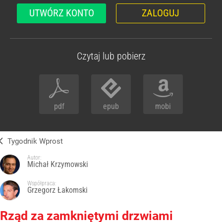
UTWÓRZ KONTO
ZALOGUJ
Czytaj lub pobierz
pdf
epub
mobi
Tygodnik Wprost
Autor:
Michał Krzymowski
Współpraca:
Grzegorz Łakomski
Rząd za zamkniętymi drzwiami