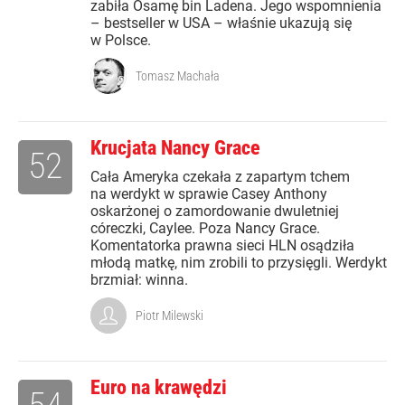
zabiła Osamę bin Ladena. Jego wspomnienia
– bestseller w USA – właśnie ukazują się
w Polsce.
Tomasz Machała
Krucjata Nancy Grace
52
Cała Ameryka czekała z zapartym tchem
na werdykt w sprawie Casey Anthony
oskarżonej o zamordowanie dwuletniej
córeczki, Caylee. Poza Nancy Grace.
Komentatorka prawna sieci HLN osądziła
młodą matkę, nim zrobili to przysięgli. Werdykt
brzmiał: winna.
Piotr Milewski
Euro na krawędzi