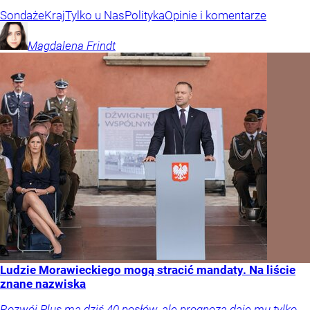
Sondaże
Kraj
Tylko u Nas
Polityka
Opinie i komentarze
Magdalena
Frindt
Ludzie Morawieckiego mogą stracić mandaty. Na liście
znane nazwiska
Rozwój Plus ma dziś 40 posłów, ale prognoza daje mu tylko