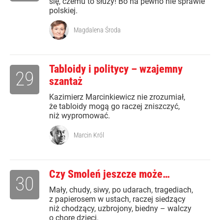
się, czemu to służy! Bo na pewno nie sprawie
polskiej.
Magdalena Środa
Tabloidy i politycy – wzajemny
29
szantaż
Kazimierz Marcinkiewicz nie zrozumiał,
że tabloidy mogą go raczej zniszczyć,
niż wypromować.
Marcin Król
Czy Smoleń jeszcze może…
30
Mały, chudy, siwy, po udarach, tragediach,
z papierosem w ustach, raczej siedzący
niż chodzący, uzbrojony, biedny – walczy
o chore dzieci.