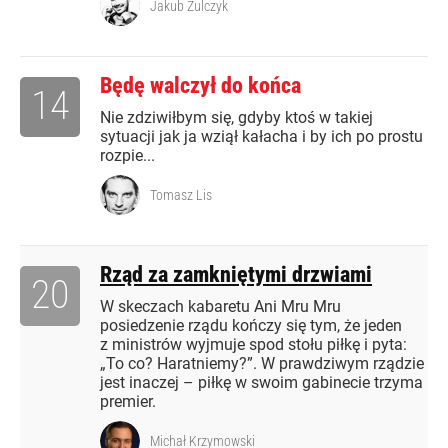
Jakub Żulczyk
Będę walczył do końca
14
Nie zdziwiłbym się, gdyby ktoś w takiej
sytuacji jak ja wziął kałacha i by ich po prostu
rozpie...
Tomasz Lis
Rząd za zamkniętymi drzwiami
20
W skeczach kabaretu Ani Mru Mru
posiedzenie rządu kończy się tym, że jeden
z ministrów wyjmuje spod stołu piłkę i pyta:
„To co? Haratniemy?”. W prawdziwym rządzie
jest inaczej – piłkę w swoim gabinecie trzyma
premier.
Michał Krzymowski