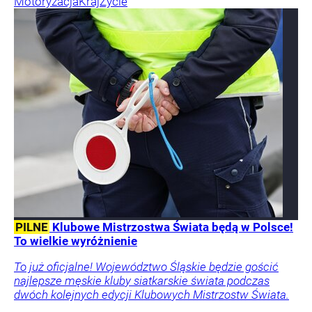
Motoryzacja
Kraj
Życie
PILNE
Klubowe Mistrzostwa Świata będą w Polsce!
To wielkie wyróżnienie
To już oficjalne! Województwo Śląskie będzie gościć
najlepsze męskie kluby siatkarskie świata podczas
dwóch kolejnych edycji Klubowych Mistrzostw Świata.