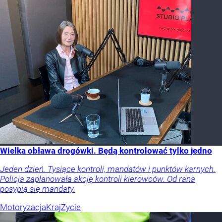
Wielka obława drogówki. Będą kontrolować tylko jedno
Jeden dzień. Tysiące kontroli, mandatów i punktów karnych.
Policja zaplanowała akcję kontroli kierowców. Od rana
posypią się mandaty.
Motoryzacja
Kraj
Życie