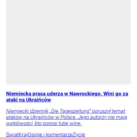
Niemiecka prasa uderza w Nawrockiego. Wini go za
ataki na Ukraińców
Niemiecki dziennik „Die Tageszeitung” poruszył temat
ataków na Ukraińców w Polsce. Jego autorzy nie mają
wątpliwości, kto ponosi tutaj winę.
Świat
Kraj
Opinie i komentarze
Życie