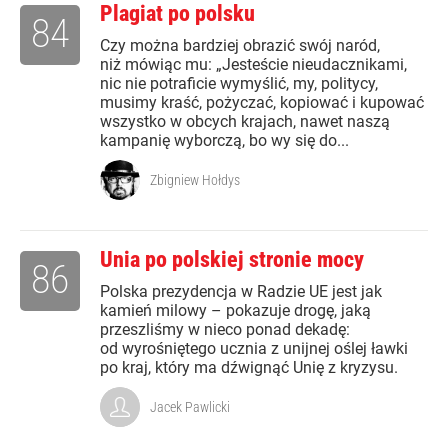
Plagiat po polsku
84
Czy można bardziej obrazić swój naród,
niż mówiąc mu: „Jesteście nieudacznikami,
nic nie potraficie wymyślić, my, politycy,
musimy kraść, pożyczać, kopiować i kupować
wszystko w obcych krajach, nawet naszą
kampanię wyborczą, bo wy się do...
Zbigniew Hołdys
Unia po polskiej stronie mocy
86
Polska prezydencja w Radzie UE jest jak
kamień milowy – pokazuje drogę, jaką
przeszliśmy w nieco ponad dekadę:
od wyrośniętego ucznia z unijnej oślej ławki
po kraj, który ma dźwignąć Unię z kryzysu.
Jacek Pawlicki