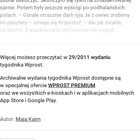
zdołał uskoczyć. Skończyło się tylko na zmasakrowanej
sarnie. Potem były jeszcze wyścigi po podhalańskich
polach. – Górale strasznie darli ryja, że z owiec zrobimy
im pasztety – śmieje się Krzysztof. – Ale jak zwykle,
na darmo. Z quadowcami nikt jeszcze nie wygrał.
Więcej możesz przeczytać w
29/2011 wydaniu
tygodnika Wprost
.
Archiwalne wydania tygodnika Wprost dostępne są
w specjalnej ofercie
WPROST PREMIUM
oraz we wszystkich e-kioskach i w aplikacjach mobilnych
App Store
i
Google Play
.
Autor:
Maja Kaim