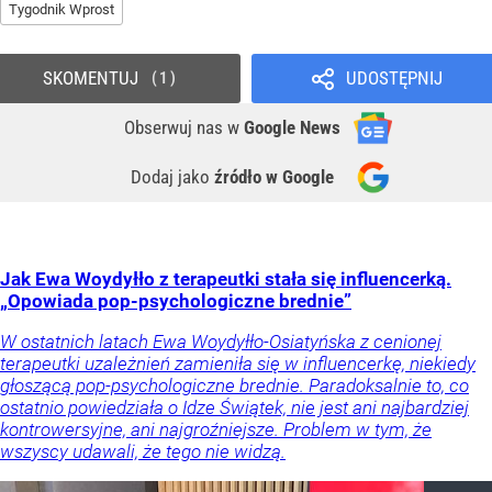
Tygodnik Wprost
SKOMENTUJ
UDOSTĘPNIJ
1
Obserwuj nas
w
Google News
Dodaj jako
źródło w Google
Jak Ewa Woydyłło z terapeutki stała się influencerką.
„Opowiada pop-psychologiczne brednie”
W ostatnich latach Ewa Woydyłło-Osiatyńska z cenionej
terapeutki uzależnień zamieniła się w influencerkę, niekiedy
głoszącą pop-psychologiczne brednie. Paradoksalnie to, co
ostatnio powiedziała o Idze Świątek, nie jest ani najbardziej
kontrowersyjne, ani najgroźniejsze. Problem w tym, że
wszyscy udawali, że tego nie widzą.