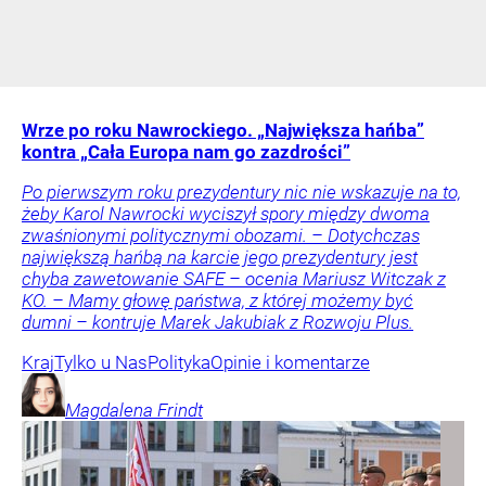
Wrze po roku Nawrockiego. „Największa hańba”
kontra „Cała Europa nam go zazdrości”
Po pierwszym roku prezydentury nic nie wskazuje na to,
żeby Karol Nawrocki wyciszył spory między dwoma
zwaśnionymi politycznymi obozami. – Dotychczas
największą hańbą na karcie jego prezydentury jest
chyba zawetowanie SAFE – ocenia Mariusz Witczak z
KO. – Mamy głowę państwa, z której możemy być
dumni – kontruje Marek Jakubiak z Rozwoju Plus.
Kraj
Tylko u Nas
Polityka
Opinie i komentarze
Magdalena
Frindt