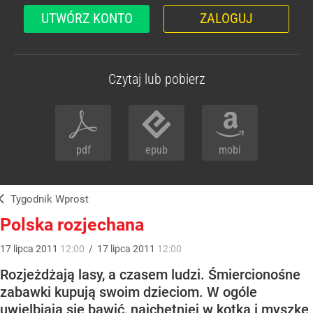
UTWÓRZ KONTO
ZALOGUJ
Czytaj lub pobierz
pdf
epub
mobi
Tygodnik Wprost
Polska rozjechana
17
lipca
2011
12:00
/
17
lipca
2011
12:00
Rozjeżdżają lasy, a czasem ludzi. Śmiercionośne
zabawki kupują swoim dzieciom. W ogóle
uwielbiają się bawić, najchętniej w kotka i myszkę