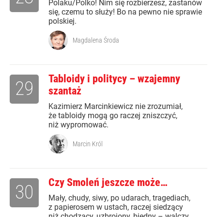
Polaku/Polko! Nim się rozbierzesz, zastanów
się, czemu to służy! Bo na pewno nie sprawie
polskiej.
Magdalena Środa
Tabloidy i politycy – wzajemny
29
szantaż
Kazimierz Marcinkiewicz nie zrozumiał,
że tabloidy mogą go raczej zniszczyć,
niż wypromować.
Marcin Król
Czy Smoleń jeszcze może…
30
Mały, chudy, siwy, po udarach, tragediach,
z papierosem w ustach, raczej siedzący
niż chodzący, uzbrojony, biedny – walczy