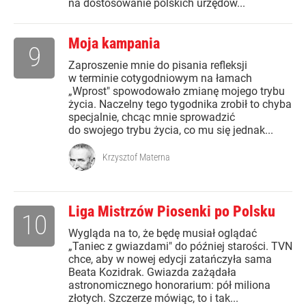
na dostosowanie polskich urzędów...
Moja kampania
9
Zaproszenie mnie do pisania refleksji
w terminie cotygodniowym na łamach
„Wprost" spowodowało zmianę mojego trybu
życia. Naczelny tego tygodnika zrobił to chyba
specjalnie, chcąc mnie sprowadzić
do swojego trybu życia, co mu się jednak...
Krzysztof Materna
Liga Mistrzów Piosenki po Polsku
10
Wygląda na to, że będę musiał oglądać
„Taniec z gwiazdami" do później starości. TVN
chce, aby w nowej edycji zatańczyła sama
Beata Kozidrak. Gwiazda zażądała
astronomicznego honorarium: pół miliona
złotych. Szczerze mówiąc, to i tak...