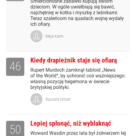
Śmiercionośne zabawki kupują swoim
dzieciom. W ogóle uwielbiają się bawić,
najchętniej w kotka i myszkę z leśnikami.
Teraz szaleńcom na quadach wojnę wydały
ich ofiary.
Maja Kaim
Kiedy drapieżnik staje się ofiarą
46
Rupert Murdoch zamknął tabloid „News
of the World”, by uchronić coś ważniejszego:
własną pozycję hegemona w świecie
brytyjskiej polityki.
Ryszard Holzer
Lepiej spłonąć, niż wyblaknąć
50
Woward Wasdin przez lata był żołnierzem tej