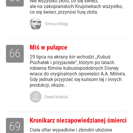
Nie wszystko złoto, co się świeci,
ale na zakopiańskich Krupówkach wszystko,
co się świeci, przynosi furę złota.
Tomasz Molga
Miś w pułapce
66
29 lipca na ekrany kin wchodzi „Kubuś
Puchatek i przyjaciele”, którym po latach
robienia filmów kubusiopodobnych Disney
wraca do oryginalnych opowieści A.A. Milne’a.
Gdy jednak przyjrzeć się kulisom tej i innych
produkcji, okaże...
Dawid Karpiuk
Kronikarz niezapowiedzianej śmierci
69
Ciała ofiar wypadków i zbrodni ułożone