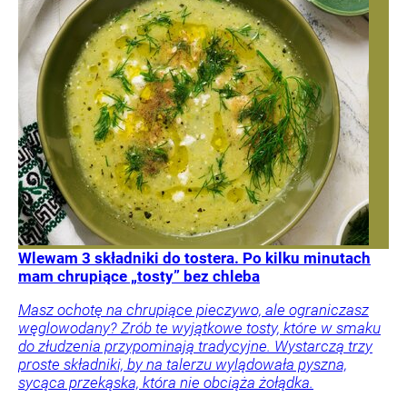
Wlewam 3 składniki do tostera. Po kilku minutach
mam chrupiące „tosty” bez chleba
Masz ochotę na chrupiące pieczywo, ale ograniczasz
węglowodany? Zrób te wyjątkowe tosty, które w smaku
do złudzenia przypominają tradycyjne. Wystarczą trzy
proste składniki, by na talerzu wylądowała pyszna,
sycąca przekąska, która nie obciąża żołądka.