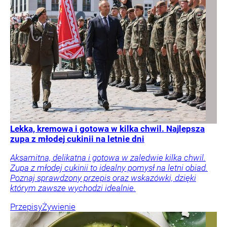
Lekka, kremowa i gotowa w kilka chwil. Najlepsza
zupa z młodej cukinii na letnie dni
Aksamitna, delikatna i gotowa w zaledwie kilka chwil.
Zupa z młodej cukinii to idealny pomysł na letni obiad.
Poznaj sprawdzony przepis oraz wskazówki, dzięki
którym zawsze wychodzi idealnie.
Przepisy
Żywienie