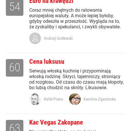
Euro na krawędzi
54
Coraz mniej chętnych do ratowania
europejskiej waluty. A może lepiej byłoby,
gdyby odeszła w przeszłość. Wygląda na to,
że zyskaliby i spekulanci, i zwykli obywatele.
Andrzej Godlewski
Cena luksusu
60
Serwują włoską kuchnię i przypominają
włoską rodzinę. Skryci, tajemniczy, stroniący
od rozgłosu. Od czasu do czasu mają kłopoty,
bo lubią chodzić na skróty. Likusowie.
Rafał Pisera
Karolina Zajezierska
Kac Vegas Zakopane
63