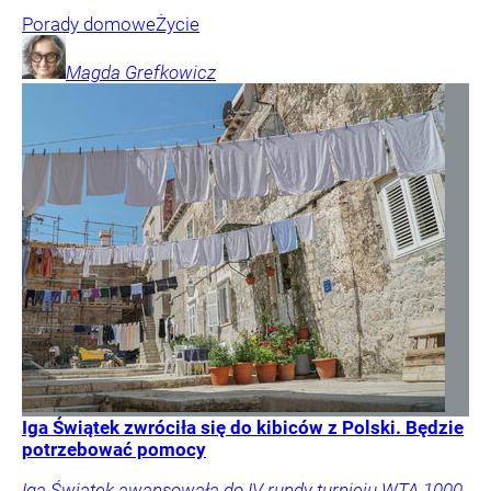
Porady domowe
Życie
Magda
Grefkowicz
Iga Świątek zwróciła się do kibiców z Polski. Będzie
potrzebować pomocy
Iga Świątek awansowała do IV rundy turnieju WTA 1000