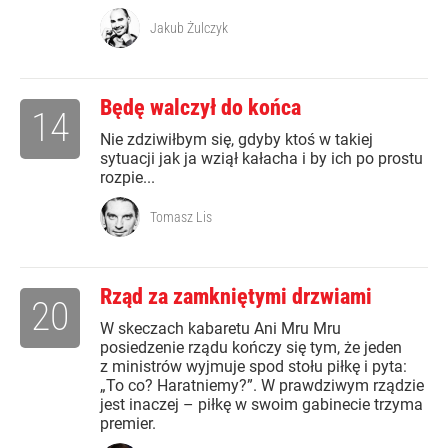
Jakub Żulczyk
Będę walczył do końca
14
Nie zdziwiłbym się, gdyby ktoś w takiej
sytuacji jak ja wziął kałacha i by ich po prostu
rozpie...
Tomasz Lis
Rząd za zamkniętymi drzwiami
20
W skeczach kabaretu Ani Mru Mru
posiedzenie rządu kończy się tym, że jeden
z ministrów wyjmuje spod stołu piłkę i pyta:
„To co? Haratniemy?”. W prawdziwym rządzie
jest inaczej – piłkę w swoim gabinecie trzyma
premier.