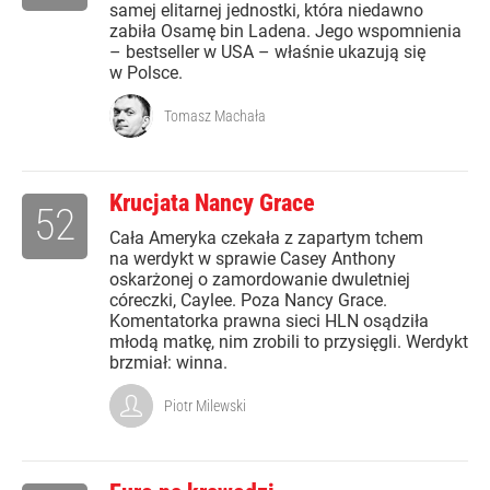
samej elitarnej jednostki, która niedawno
zabiła Osamę bin Ladena. Jego wspomnienia
– bestseller w USA – właśnie ukazują się
w Polsce.
Tomasz Machała
Krucjata Nancy Grace
52
Cała Ameryka czekała z zapartym tchem
na werdykt w sprawie Casey Anthony
oskarżonej o zamordowanie dwuletniej
córeczki, Caylee. Poza Nancy Grace.
Komentatorka prawna sieci HLN osądziła
młodą matkę, nim zrobili to przysięgli. Werdykt
brzmiał: winna.
Piotr Milewski