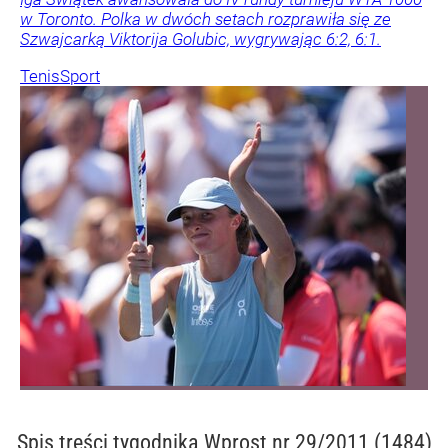
w Toronto. Polka w dwóch setach rozprawiła się ze
Szwajcarką Viktorija Golubic, wygrywając 6:2, 6:1.
Tenis
Sport
Spis treści
tygodnika Wprost nr 29/2011 (1484)