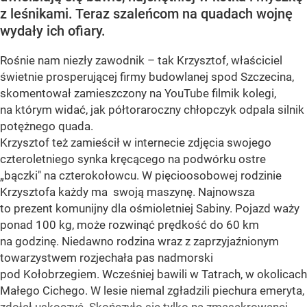
z leśnikami. Teraz szaleńcom na quadach wojnę
wydały ich ofiary.
Rośnie nam niezły zawodnik – tak Krzysztof, właściciel
świetnie prosperującej firmy budowlanej spod Szczecina,
skomentował zamieszczony na YouTube filmik kolegi,
na którym widać, jak półtoraroczny chłopczyk odpala silnik
potężnego quada.
Krzysztof też zamieścił w internecie zdjęcia swojego
czteroletniego synka kręcącego na podwórku ostre
„bączki" na czterokołowcu. W pięcioosobowej rodzinie
Krzysztofa każdy ma swoją maszynę. Najnowsza
to prezent komunijny dla ośmioletniej Sabiny. Pojazd waży
ponad 100 kg, może rozwinąć prędkość do 60 km
na godzinę. Niedawno rodzina wraz z zaprzyjaźnionym
towarzystwem rozjechała pas nadmorski
pod Kołobrzegiem. Wcześniej bawili w Tatrach, w okolicach
Małego Cichego. W lesie niemal zgładzili piechura emeryta,