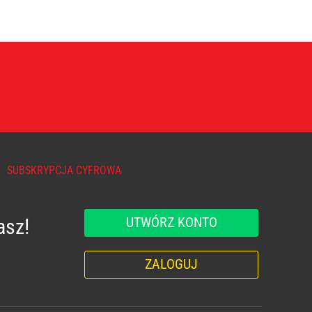
SUBSKRYPCJA CYFROWA
UTWÓRZ KONTO
asz!
ZALOGUJ