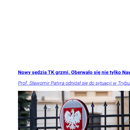
Nowy sędzia TK grzmi. Oberwało się nie tylko Na
Prof. Sławomir Patyra odniósł się do sytuacji w Tryb