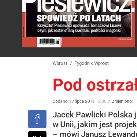
Wprost
/
Tygodnik Wprost
Pod ostrz
Dodano:
17
lipca
2011
12:00
/
Zmieniono:
1
Jacek Pawlicki Polska j
w Unii, jakim jest proj
– mówi Janusz Lewando