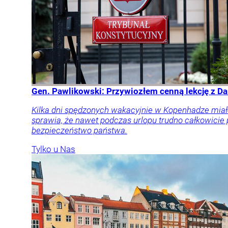
Gen. Pawlikowski: Przywiozłem cenną lekcję z Dan
Kilka dni spędzonych wakacyjnie w Kopenhadze miał
sprawia, że nawet podczas urlopu trudno całkowicie
bezpieczeństwo państwa.
Tylko u Nas