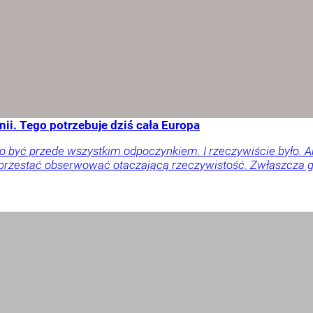
ii. Tego potrzebuje dziś cała Europa
o być przede wszystkim odpoczynkiem. I rzeczywiście było. 
 przestać obserwować otaczającą rzeczywistość. Zwłaszcza gd