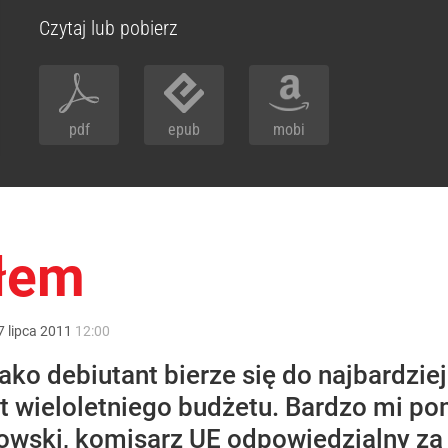
Czytaj lub pobierz
pdf
epub
mobi
ałem
7
lipca
2011
12:00
ako debiutant bierze się do najbardzie
ekt wieloletniego budżetu. Bardzo mi 
wski, komisarz UE odpowiedzialny za 