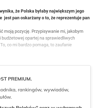
wynika, że Polska byłaby największym jego
 jest pan oskarżany o to, że reprezentuje pan
bić moją pozycję. Przypisywanie mi, jakobym
ji budżetowej opartej na sprawiedliwych
. To, co mi bardzo pomaga, to zaufanie
ROST PREMIUM.
odnika, rankingów, wywiadów,
kułów.
gatszych Polaków" oraz w wybranych