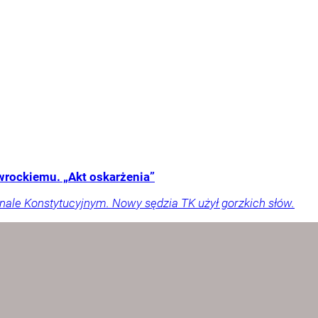
wrockiemu. „Akt oskarżenia”
unale Konstytucyjnym. Nowy sędzia TK użył gorzkich słów.