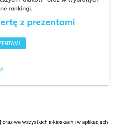
ne rankingi.
fertę z prezentami
ZENTAMI
M
M
oraz we wszystkich e-kioskach i w aplikacjach