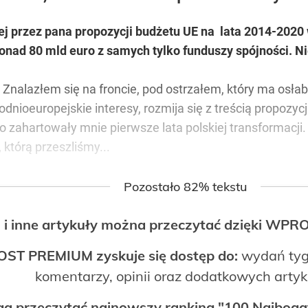
 przez pana propozycji budżetu UE na lata 2014-2020 
nad 80 mld euro z samych tylko funduszy spójności. Nie
Znalazłem się na froncie, pod ostrzałem, który ma osła
nioeuropejskie interesy, rozmija się z treścią propozyc
o zahartowały mnie pierwsze lata polskiej transformacji
którą przeszliśmy...
Pozostało 82% tekstu
 i inne artykuły można przeczytać dzięki WP
OST PREMIUM zyskuje się dostęp do:
wydań tyg
komentarzy, opinii oraz dodatkowych arty
ogą przeczytać najnowszy ranking "100 Najbo