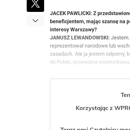
JACEK PAWLICKI: Z przedstawionej
beneficjentem, mając szansę na po
interesy Warszawy?
JANUSZ LEWANDOWSKI:
Jestem. 
reprezentował narodowe lub wschod
zasadach. Ale ja jestem odporny, b
do Polski, przemiana wizerunkowa, 
Ten
Korzystając z WPR
Teraz nasi Czytelnicy m