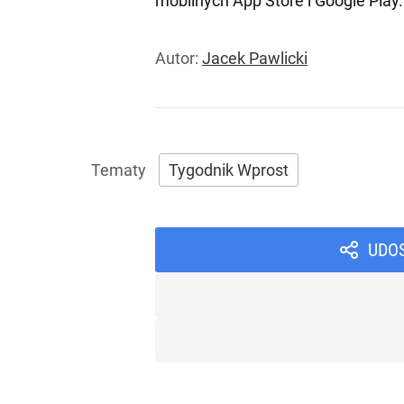
mobilnych
App Store
i
Google Play
.
Autor:
Jacek Pawlicki
Tygodnik Wprost
UDO