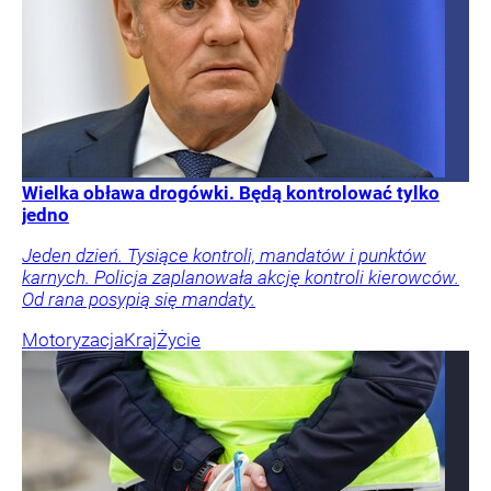
Wielka obława drogówki. Będą kontrolować tylko
jedno
Jeden dzień. Tysiące kontroli, mandatów i punktów
karnych. Policja zaplanowała akcję kontroli kierowców.
Od rana posypią się mandaty.
Motoryzacja
Kraj
Życie