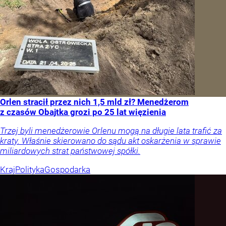
Orlen stracił przez nich 1,5 mld zł? Menedżerom
z czasów Obajtka grozi po 25 lat więzienia
Trzej byli menedżerowie Orlenu mogą na długie lata trafić za
kraty. Właśnie skierowano do sądu akt oskarżenia w sprawie
miliardowych strat państwowej spółki.
Kraj
Polityka
Gospodarka