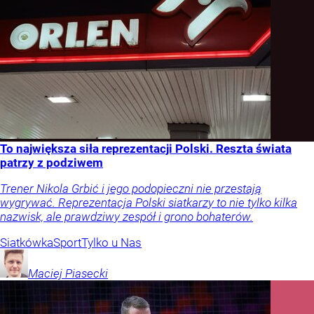
To największa siła reprezentacji Polski. Reszta świata
patrzy z podziwem
Trener Nikola Grbić i jego podopieczni nie przestają
wygrywać. Reprezentacja Polski siatkarzy to nie tylko kilka
nazwisk, ale prawdziwy zespół i grono bohaterów.
Siatkówka
Sport
Tylko u Nas
Maciej
Piasecki