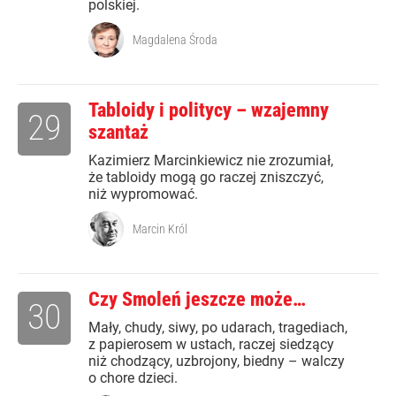
polskiej.
Magdalena Środa
Tabloidy i politycy – wzajemny
29
szantaż
Kazimierz Marcinkiewicz nie zrozumiał,
że tabloidy mogą go raczej zniszczyć,
niż wypromować.
Marcin Król
Czy Smoleń jeszcze może…
30
Mały, chudy, siwy, po udarach, tragediach,
z papierosem w ustach, raczej siedzący
niż chodzący, uzbrojony, biedny – walczy
o chore dzieci.