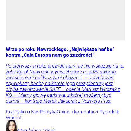
Wrze po roku Nawrockiego. „Największa hańba”
kontra „Cała Europa nam go zazdrości”
Po pierwszym roku prezydentury nic nie wskazuje na to,
żeby Karol Nawrocki wyciszył spory między dwoma
zwaśnionymi politycznymi obozami. – Dotychczas
największą hańbą na karcie jego prezydentury jest
chyba zawetowanie SAFE – ocenia Mariusz Witczak z
KO. – Mamy głowę państwa, z której możemy być
dumni – kontruje Marek Jakubiak z Rozwoju Plus.
Kraj
Tylko u Nas
Polityka
Opinie i komentarze
Tygodnik
Wprost
Magdalena
Frindt