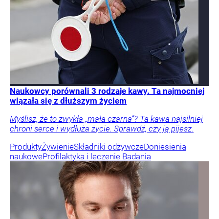
Naukowcy porównali 3 rodzaje kawy. Ta najmocniej
wiązała się z dłuższym życiem
Myślisz, że to zwykła „mała czarna”? Ta kawa najsilniej
chroni serce i wydłuża życie. Sprawdź, czy ją pijesz.
Produkty
Żywienie
Składniki odżywcze
Doniesienia
naukowe
Profilaktyka i leczenie
Badania