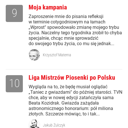
Moja kampania
9
Zaproszenie mnie do pisania refleksji
w terminie cotygodniowym na łamach
„Wprost" spowodowało zmianę mojego trybu
życia. Naczelny tego tygodnika zrobił to chyba
specjalnie, chcąc mnie sprowadzić
do swojego trybu życia, co mu się jednak...
Krzysztof Materna
Liga Mistrzów Piosenki po Polsku
10
Wygląda na to, że będę musiał oglądać
„Taniec z gwiazdami" do później starości. TVN
chce, aby w nowej edycji zatańczyła sama
Beata Kozidrak. Gwiazda zażądała
astronomicznego honorarium: pół miliona
złotych. Szczerze mówiąc, to i tak...
Jakub Żulczyk