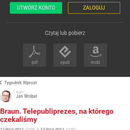
UTWÓRZ KONTO
ZALOGUJ
Czytaj lub pobierz
pdf
epub
mobi
Tygodnik Wprost
Autor:
Jan Wróbel
Braun. Telepubliprezes, na którego
czekaliśmy
17
lipca
2011
12:00
/
17
lipca
2011
12:00