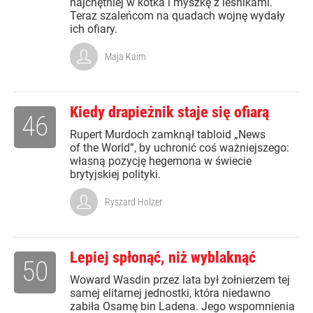
najchętniej w kotka i myszkę z leśnikami.
Teraz szaleńcom na quadach wojnę wydały
ich ofiary.
Maja Kaim
Kiedy drapieżnik staje się ofiarą
46
Rupert Murdoch zamknął tabloid „News
of the World”, by uchronić coś ważniejszego:
własną pozycję hegemona w świecie
brytyjskiej polityki.
Ryszard Holzer
Lepiej spłonąć, niż wyblaknąć
50
Woward Wasdin przez lata był żołnierzem tej
samej elitarnej jednostki, która niedawno
zabiła Osamę bin Ladena. Jego wspomnienia