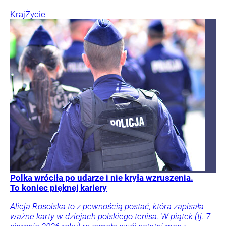
Kraj
Życie
Polka wróciła po udarze i nie kryła wzruszenia.
To koniec pięknej kariery
Alicja Rosolska to z pewnością postać, która zapisała
ważne karty w dziejach polskiego tenisa. W piątek (tj. 7