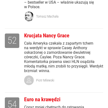
– bestseller w USA – właśnie ukazują się
w Polsce.
Tomasz Machała
Krucjata Nancy Grace
52
Cała Ameryka czekała z zapartym tchem
na werdykt w sprawie Casey Anthony
oskarżonej o zamordowanie dwuletniej
córeczki, Caylee. Poza Nancy Grace.
Komentatorka prawna sieci HLN osądziła
młodą matkę, nim zrobili to przysięgli. Werdykt
brzmiał: winna.
Piotr Milewski
Euro na krawędzi
54
Coraz mniej chętnych do ratowania