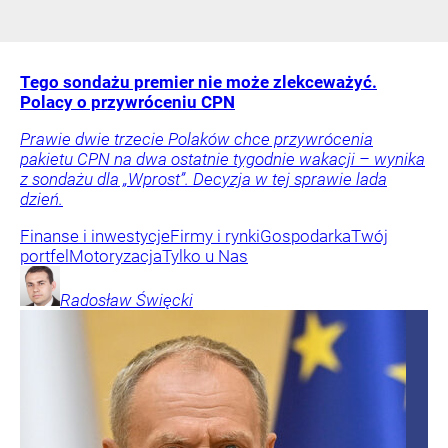
Tego sondażu premier nie może zlekceważyć.
Polacy o przywróceniu CPN
Prawie dwie trzecie Polaków chce przywrócenia
pakietu CPN na dwa ostatnie tygodnie wakacji – wynika
z sondażu dla „Wprost”. Decyzja w tej sprawie lada
dzień.
Finanse i inwestycje
Firmy i rynki
Gospodarka
Twój
portfel
Motoryzacja
Tylko u Nas
Radosław
Święcki