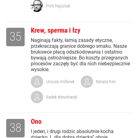
Piotr Najsztub
Krew, sperma i łzy
35
Naginają fakty, łamią zasady etyczne,
przekraczają granice dobrego smaku. Nasze
brukowce płacą odszkodowania i ostatnio
bywają ostrożniejsze. Bo koszty przegranych
procesów zaczęły być dla nich niebezpiecznie
wysokie.
Urszula Hollanek
Renata Kim
Radek Wesołowski
Ono
38
I jeden, i drugi rodzic absolutnie kocha
dziecko. I „dla dobra dziecka” oboje