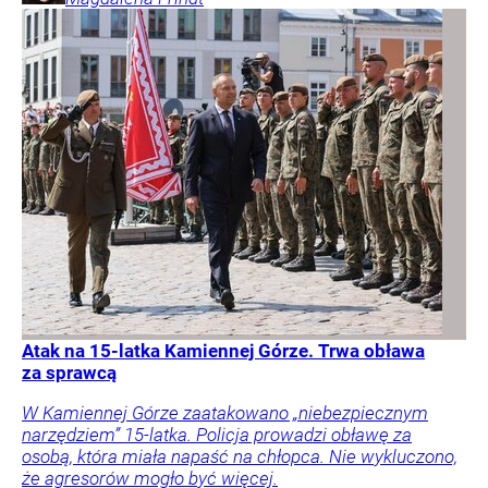
Atak na 15-latka Kamiennej Górze. Trwa obława
za sprawcą
W Kamiennej Górze zaatakowano „niebezpiecznym
narzędziem” 15-latka. Policja prowadzi obławę za
osobą, która miała napaść na chłopca. Nie wykluczono,
że agresorów mogło być więcej.