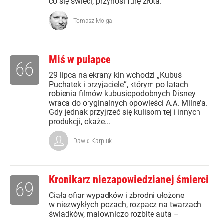
co się świeci, przynosi furę złota.
Tomasz Molga
Miś w pułapce
66
29 lipca na ekrany kin wchodzi „Kubuś
Puchatek i przyjaciele”, którym po latach
robienia filmów kubusiopodobnych Disney
wraca do oryginalnych opowieści A.A. Milne’a.
Gdy jednak przyjrzeć się kulisom tej i innych
produkcji, okaże...
Dawid Karpiuk
Kronikarz niezapowiedzianej śmierci
69
Ciała ofiar wypadków i zbrodni ułożone
w niezwykłych pozach, rozpacz na twarzach
świadków, malowniczo rozbite auta –