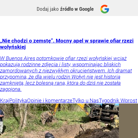
Dodaj jako
źródło w Google
„Nie chodzi o zemstę”. Mocny apel w sprawie ofiar rzezi
wołyńskiej
W Buenos Aires potomkowie ofiar rzezi wołyńskiej wciąż
pokazują rodzinne zdjęcia i listy, wspominając bliskich
zamordowanych z niezwykłym okrucieństwem. Ich dramat
przypomina, że dla wielu rodzin Wołyń nie jest historią
zamkniętą, lecz bolesną raną, która do dziś nie została
zagojona.
Kraj
Polityka
Opinie i komentarze
Tylko u Nas
Tygodnik Wprost