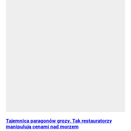
Tajemnica paragonów grozy. Tak restauratorzy
manipulują cenami nad morzem