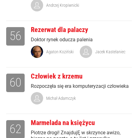
Andrzej Kropiwnicki
Rezerwat dla palaczy
56
Doktor rynek oducza palenia
Agaton Koziński
Jacek Kastelaniec
Człowiek z krzemu
60
Rozpoczęła się era komputeryzacji człowieka
Michał Adamczyk
Marmelada na księżycu
62
Piotrze drogi! ZnajdujĘ w skrzynce awizo,