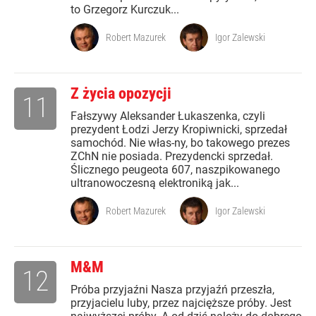
to Grzegorz Kurczuk...
Robert Mazurek
Igor Zalewski
Z życia opozycji
11
Fałszywy Aleksander Łukaszenka, czyli
prezydent Łodzi Jerzy Kropiwnicki, sprzedał
samochód. Nie włas-ny, bo takowego prezes
ZChN nie posiada. Prezydencki sprzedał.
Ślicznego peugeota 607, naszpikowanego
ultranowoczesną elektroniką jak...
Robert Mazurek
Igor Zalewski
M&M
12
Próba przyjaźni Nasza przyjaźń przeszła,
przyjacielu luby, przez najcięższe próby. Jest