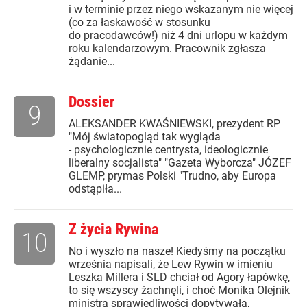
i w terminie przez niego wskazanym nie więcej
(co za łaskawość w stosunku
do pracodawców!) niż 4 dni urlopu w każdym
roku kalendarzowym. Pracownik zgłasza
żądanie...
Dossier
9
ALEKSANDER KWAŚNIEWSKI, prezydent RP
"Mój światopogląd tak wygląda
- psychologicznie centrysta, ideologicznie
liberalny socjalista" "Gazeta Wyborcza" JÓZEF
GLEMP, prymas Polski "Trudno, aby Europa
odstąpiła...
Z życia Rywina
10
No i wyszło na nasze! Kiedyśmy na początku
września napisali, że Lew Rywin w imieniu
Leszka Millera i SLD chciał od Agory łapówkę,
to się wszyscy żachnęli, i choć Monika Olejnik
ministra sprawiedliwości dopytywała,