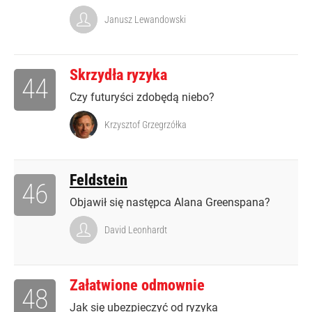
Janusz Lewandowski
Skrzydła ryzyka
44
Czy futuryści zdobędą niebo?
Krzysztof Grzegrzółka
Feldstein
46
Objawił się następca Alana Greenspana?
David Leonhardt
Załatwione odmownie
48
Jak się ubezpieczyć od ryzyka