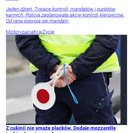
Jeden dzień. Tysiące kontroli, mandatów i punktów
karnych. Policja zaplanowała akcję kontroli kierowców.
Od rana posypią się mandaty.
Motoryzacja
Kraj
Życie
Z cukinii nie smażę placków. Dodaję mozzarellę