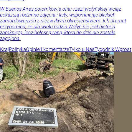
W Buenos Aires potomkowie ofiar rzezi wołyńskiej wciąż
pokazują rodzinne zdjęcia i listy, wspominając bliskich
zamordowanych z niezwykłym okrucieństwem. Ich dramat
przypomina, że dla wielu rodzin Wołyń nie jest historią
zamkniętą, lecz bolesną raną, która do dziś nie została
zagojona.
Kraj
Polityka
Opinie i komentarze
Tylko u Nas
Tygodnik Wprost