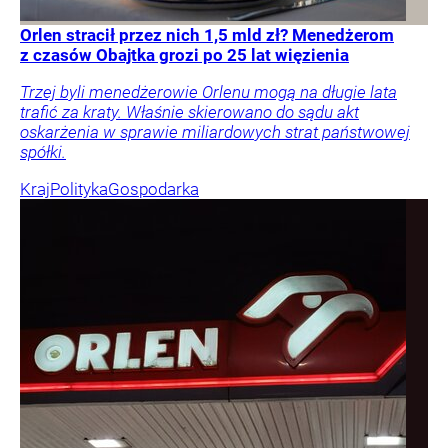
Orlen stracił przez nich 1,5 mld zł? Menedżerom
z czasów Obajtka grozi po 25 lat więzienia
Trzej byli menedżerowie Orlenu mogą na długie lata
trafić za kraty. Właśnie skierowano do sądu akt
oskarżenia w sprawie miliardowych strat państwowej
spółki.
Kraj
Polityka
Gospodarka