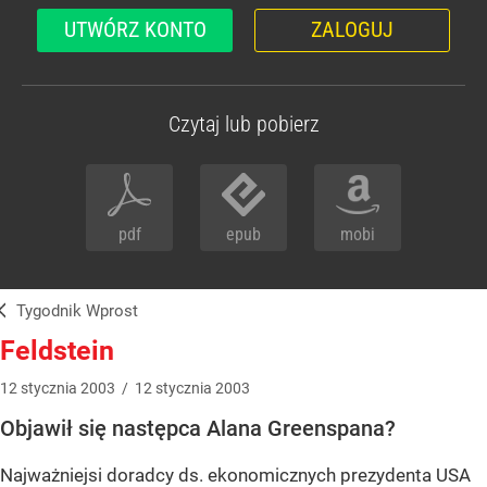
UTWÓRZ KONTO
ZALOGUJ
Czytaj lub pobierz
pdf
epub
mobi
Tygodnik Wprost
Feldstein
12
stycznia
2003
/
12
stycznia
2003
Objawił się następca Alana Greenspana?
Najważniejsi doradcy ds. ekonomicznych prezydenta USA