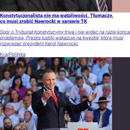
Konstytucjonalista nie ma wątpliwości. Tłumaczy,
co musi zrobić Nawrocki w sprawie TK
Spór o Trybunał Konstytucyjny trwa i nie widać na razie końca
problemów. Prezes Iustitii wskazuje na kwestię, którą musi
rozwiązać prezydent Karol Nawrocki.
Kraj
Polityka