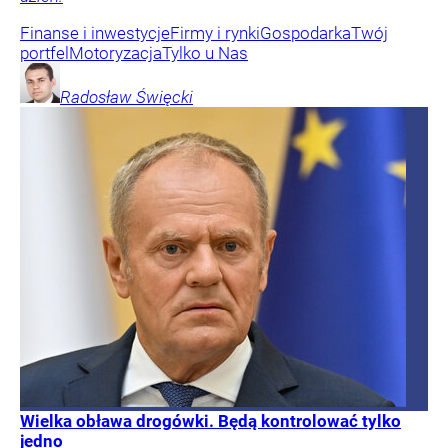
Finanse i inwestycje
Firmy i rynki
Gospodarka
Twój
portfel
Motoryzacja
Tylko u Nas
Radosław
Święcki
Wielka obława drogówki. Będą kontrolować tylko
jedno