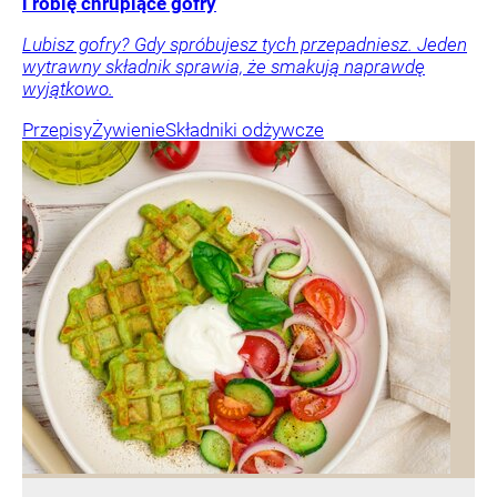
i robię chrupiące gofry
Lubisz gofry? Gdy spróbujesz tych przepadniesz. Jeden
wytrawny składnik sprawia, że smakują naprawdę
wyjątkowo.
Przepisy
Żywienie
Składniki odżywcze