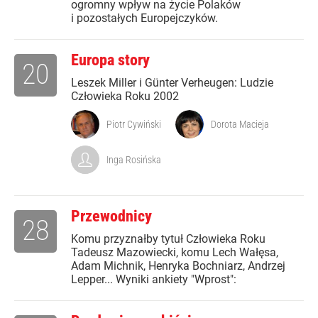
ogromny wpływ na życie Polaków
i pozostałych Europejczyków.
Europa story
20
Leszek Miller i Günter Verheugen: Ludzie
Człowieka Roku 2002
Piotr Cywiński
Dorota Macieja
Inga Rosińska
Przewodnicy
28
Komu przyznałby tytuł Człowieka Roku
Tadeusz Mazowiecki, komu Lech Wałęsa,
Adam Michnik, Henryka Bochniarz, Andrzej
Lepper... Wyniki ankiety "Wprost":