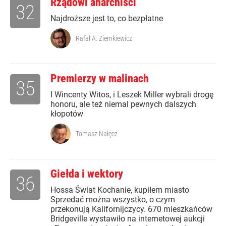
Rządowi anarchiści
32
Najdroższe jest to, co bezpłatne
Rafał A. Ziemkiewicz
Premierzy w malinach
35
I Wincenty Witos, i Leszek Miller wybrali drogę
honoru, ale też niemal pewnych dalszych
kłopotów
Tomasz Nałęcz
Giełda i wektory
36
Hossa Świat Kochanie, kupiłem miasto
Sprzedać można wszystko, o czym
przekonują Kalifornijczycy. 670 mieszkańców
Bridgeville wystawiło na internetowej aukcji