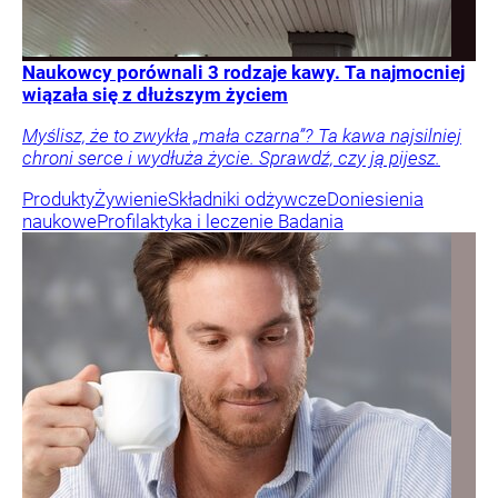
Naukowcy porównali 3 rodzaje kawy. Ta najmocniej
wiązała się z dłuższym życiem
Myślisz, że to zwykła „mała czarna”? Ta kawa najsilniej
chroni serce i wydłuża życie. Sprawdź, czy ją pijesz.
Produkty
Żywienie
Składniki odżywcze
Doniesienia
naukowe
Profilaktyka i leczenie
Badania