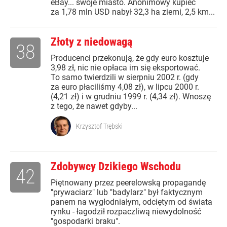
eBay... swoje miasto. Anonimowy kupiec
za 1,78 mln USD nabył 32,3 ha ziemi, 2,5 km...
Złoty z niedowagą
38
Producenci przekonują, że gdy euro kosztuje
3,98 zł, nic nie opłaca im się eksportować.
To samo twierdzili w sierpniu 2002 r. (gdy
za euro płaciliśmy 4,08 zł), w lipcu 2000 r.
(4,21 zł) i w grudniu 1999 r. (4,34 zł). Wnoszę
z tego, że nawet gdyby...
Krzysztof Trębski
Zdobywcy Dzikiego Wschodu
42
Piętnowany przez peerelowską propagandę
"prywaciarz" lub "badylarz" był faktycznym
panem na wygłodniałym, odciętym od świata
rynku - łagodził rozpaczliwą niewydolność
"gospodarki braku".