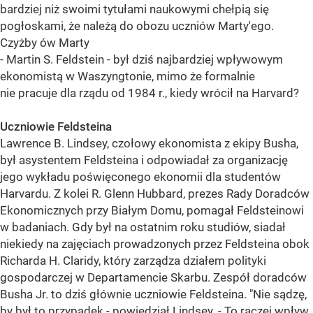
bardziej niż swoimi tytułami naukowymi chełpią się
pogłoskami, że należą do obozu uczniów Marty'ego.
Czyżby ów Marty
- Martin S. Feldstein - był dziś najbardziej wpływowym
ekonomistą w Waszyngtonie, mimo że formalnie
nie pracuje dla rządu od 1984 r., kiedy wrócił na Harvard?
Uczniowie Feldsteina
Lawrence B. Lindsey, czołowy ekonomista z ekipy Busha,
był asystentem Feldsteina i odpowiadał za organizację
jego wykładu poświęconego ekonomii dla studentów
Harvardu. Z kolei R. Glenn Hubbard, prezes Rady Doradców
Ekonomicznych przy Białym Domu, pomagał Feldsteinowi
w badaniach. Gdy był na ostatnim roku studiów, siadał
niekiedy na zajęciach prowadzonych przez Feldsteina obok
Richarda H. Claridy, który zarządza działem polityki
gospodarczej w Departamencie Skarbu. Zespół doradców
Busha Jr. to dziś głównie uczniowie Feldsteina. "Nie sądzę,
by był to przypadek - powiedział Lindsey. - To raczej wpływ