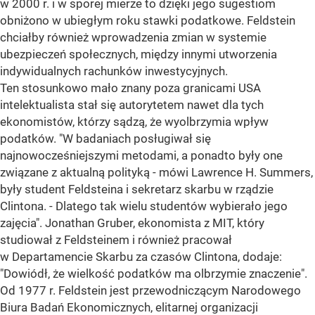
w 2000 r. i w sporej mierze to dzięki jego sugestiom
obniżono w ubiegłym roku stawki podatkowe. Feldstein
chciałby również wprowadzenia zmian w systemie
ubezpieczeń społecznych, między innymi utworzenia
indywidualnych rachunków inwestycyjnych.
Ten stosunkowo mało znany poza granicami USA
intelektualista stał się autorytetem nawet dla tych
ekonomistów, którzy sądzą, że wyolbrzymia wpływ
podatków. "W badaniach posługiwał się
najnowocześniejszymi metodami, a ponadto były one
związane z aktualną polityką - mówi Lawrence H. Summers,
były student Feldsteina i sekretarz skarbu w rządzie
Clintona. - Dlatego tak wielu studentów wybierało jego
zajęcia". Jonathan Gruber, ekonomista z MIT, który
studiował z Feldsteinem i również pracował
w Departamencie Skarbu za czasów Clintona, dodaje:
"Dowiódł, że wielkość podatków ma olbrzymie znaczenie".
Od 1977 r. Feldstein jest przewodniczącym Narodowego
Biura Badań Ekonomicznych, elitarnej organizacji