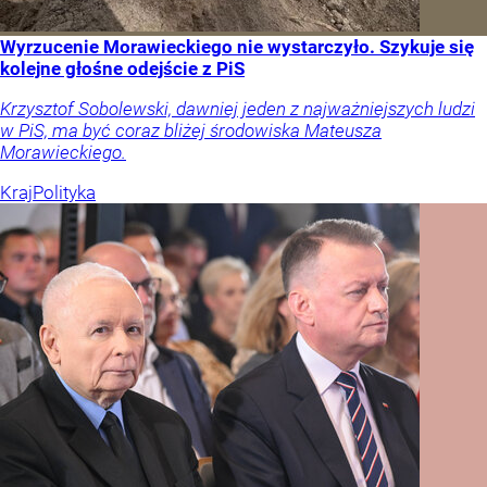
Wyrzucenie Morawieckiego nie wystarczyło. Szykuje się
kolejne głośne odejście z PiS
Krzysztof Sobolewski, dawniej jeden z najważniejszych ludzi
w PiS, ma być coraz bliżej środowiska Mateusza
Morawieckiego.
Kraj
Polityka